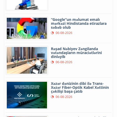
“Google”un məlumat emalı
mərkəzi Hindistanda etirazlara
səbəb olub
06-08-2026
Rəşad Nəbiyev Zəngilanda
vətəndaşların müraciətlərini
dinləyib
06-08-2026
Xəzər dənizinin dibi ilə Trans-
Xəzər Fiber-Optik Kabel Xəttinin
çəkilişi başa çatıb
06-08-2026