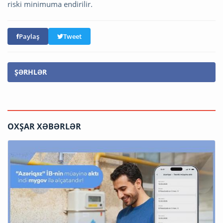
riski minimuma endirilir.
Paylaş
Tweet
ŞƏRHLƏR
OXŞAR XƏBƏRLƏR