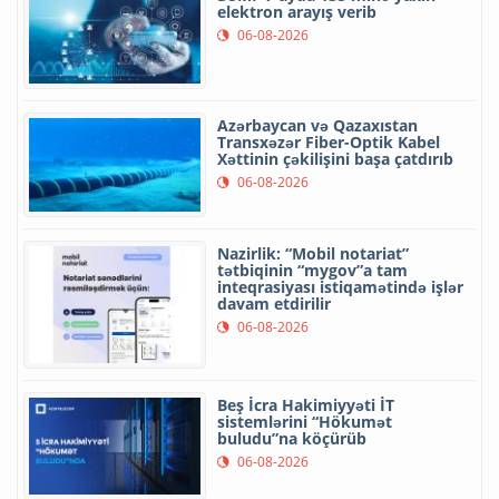
elektron arayış verib
06-08-2026
Azərbaycan və Qazaxıstan
Transxəzər Fiber-Optik Kabel
Xəttinin çəkilişini başa çatdırıb
06-08-2026
Nazirlik: “Mobil notariat”
tətbiqinin “mygov”a tam
inteqrasiyası istiqamətində işlər
davam etdirilir
06-08-2026
Beş İcra Hakimiyyəti İT
sistemlərini “Hökumət
buludu”na köçürüb
06-08-2026