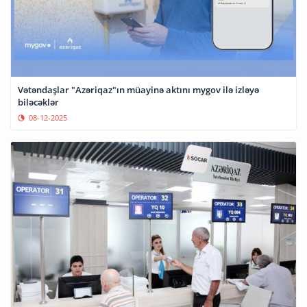
Vətəndaşlar "Azəriqaz"ın müayinə aktını mygov ilə izləyə
biləcəklər
08-12-2025