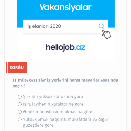
SORĞU
İT mütəxəssislər iş yerlərini hansı meyarlar əsasında
seçir ?
Şirkətin yüksək statusuna görə
İşin, layihənin xarakterinə görə
Əmək müqaviləsinin olmasına görə
Yüksək əmək haqqına, mükafatlara və digər
güzəştlərə görə