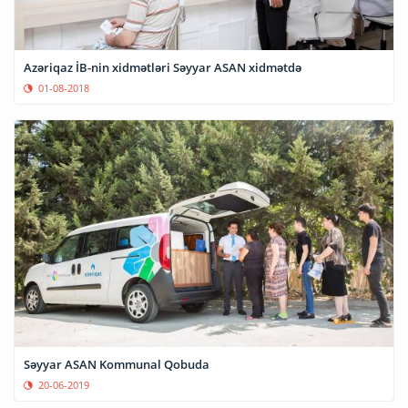
Azəriqaz İB-nin xidmətləri Səyyar ASAN xidmətdə
01-08-2018
Səyyar ASAN Kommunal Qobuda
20-06-2019