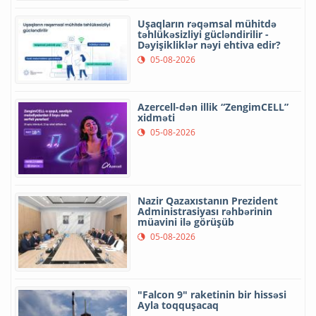
Uşaqların rəqəmsal mühitdə
təhlükəsizliyi gücləndirilir -
Dəyişikliklər nəyi ehtiva edir?
05-08-2026
Azercell-dən illik “ZengimCELL”
xidməti
05-08-2026
Nazir Qazaxıstanın Prezident
Administrasiyası rəhbərinin
müavini ilə görüşüb
05-08-2026
"Falcon 9" raketinin bir hissəsi
Ayla toqquşacaq