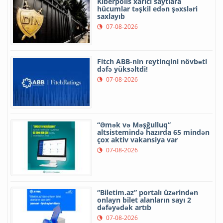
Kiberpolis xarici saytlara
hücumlar təşkil edən şəxsləri
saxlayıb
07-08-2026
Fitch ABB-nin reytinqini növbəti
dəfə yüksəltdi!
07-08-2026
“Əmək və Məşğulluq”
altsistemində hazırda 65 mindən
çox aktiv vakansiya var
07-08-2026
“Biletim.az” portalı üzərindən
onlayn bilet alanların sayı 2
dəfəyədək artıb
07-08-2026