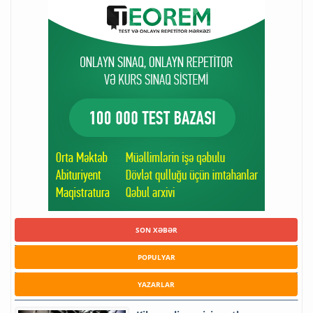
SON XƏBƏR
POPULYAR
YAZARLAR