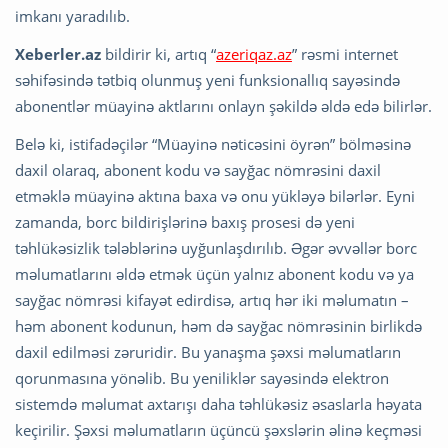
imkanı yaradılıb.
Xeberler.az
bildirir ki, artıq “
azeriqaz.az
” rəsmi internet
səhifəsində tətbiq olunmuş yeni funksionallıq sayəsində
abonentlər müayinə aktlarını onlayn şəkildə əldə edə bilirlər.
Belə ki, istifadəçilər “Müayinə nəticəsini öyrən” bölməsinə
daxil olaraq, abonent kodu və sayğac nömrəsini daxil
etməklə müayinə aktına baxa və onu yükləyə bilərlər. Eyni
zamanda, borc bildirişlərinə baxış prosesi də yeni
təhlükəsizlik tələblərinə uyğunlaşdırılıb. Əgər əvvəllər borc
məlumatlarını əldə etmək üçün yalnız abonent kodu və ya
sayğac nömrəsi kifayət edirdisə, artıq hər iki məlumatın –
həm abonent kodunun, həm də sayğac nömrəsinin birlikdə
daxil edilməsi zəruridir. Bu yanaşma şəxsi məlumatların
qorunmasına yönəlib. Bu yeniliklər sayəsində elektron
sistemdə məlumat axtarışı daha təhlükəsiz əsaslarla həyata
keçirilir. Şəxsi məlumatların üçüncü şəxslərin əlinə keçməsi