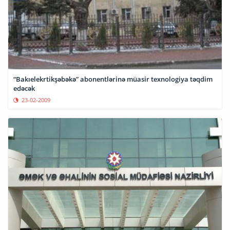
“Bakıelekrtikşəbəkə” abonentlərinə müasir texnologiya təqdim
edəcək
23-02-2009