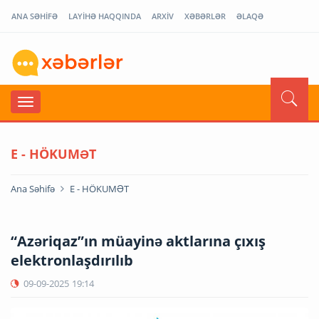
ANA SƏHİFƏ
LAYİHƏ HAQQINDA
ARXİV
XƏBƏRLƏR
ƏLAQƏ
E - HÖKUMƏT
Ana Səhifə
E - HÖKUMƏT
“Azəriqaz”ın müayinə aktlarına çıxış
elektronlaşdırılıb
09-09-2025
19:14