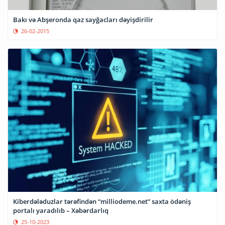
Bakı və Abşeronda qaz sayğacları dəyişdirilir
26-02-2015
Kiberdələduzlar tərəfindən “milliodeme.net” saxta ödəniş
portalı yaradılıb – Xəbərdarlıq
25-10-2023