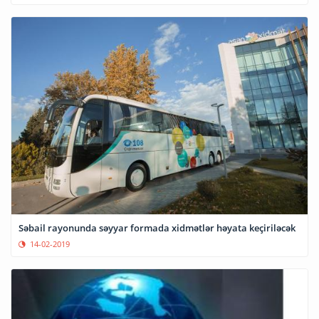
Səbail rayonunda səyyar formada xidmətlər həyata keçiriləcək
14-02-2019