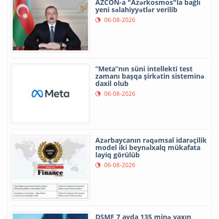
AZCON-a "Azərkosmos"la bağlı
yeni səlahiyyətlər verilib
06-08-2026
“Meta”nın süni intellekti test
zamanı başqa şirkətin sisteminə
daxil olub
06-08-2026
Azərbaycanın rəqəmsal idarəçilik
model iki beynəlxalq mükafata
layiq görülüb
06-08-2026
DSMF 7 ayda 135 minə yaxın