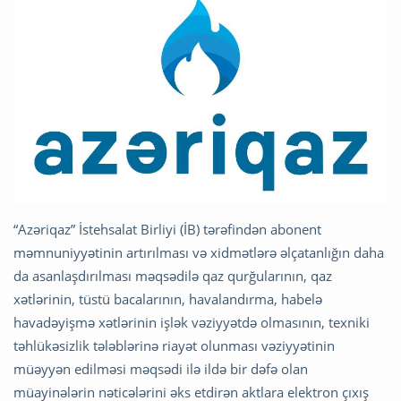
“Azəriqaz” İstehsalat Birliyi (İB) tərəfindən abonent
məmnuniyyətinin artırılması və xidmətlərə əlçatanlığın daha
da asanlaşdırılması məqsədilə qaz qurğularının, qaz
xətlərinin, tüstü bacalarının, havalandırma, habelə
havadəyişmə xətlərinin işlək vəziyyətdə olmasının, texniki
təhlükəsizlik tələblərinə riayət olunması vəziyyətinin
müəyyən edilməsi məqsədi ilə ildə bir dəfə olan
müayinələrin nəticələrini əks etdirən aktlara elektron çıxış