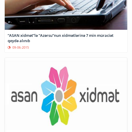
“ASAN xidmət”lə “Azərsu”nun xidmətlərinə 7 min müraciət
qeydə alınıb
09-06-2015