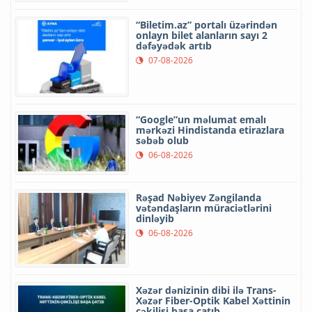
“Biletim.az” portalı üzərindən
onlayn bilet alanların sayı 2
dəfəyədək artıb
07-08-2026
“Google”un məlumat emalı
mərkəzi Hindistanda etirazlara
səbəb olub
06-08-2026
Rəşad Nəbiyev Zəngilanda
vətəndaşların müraciətlərini
dinləyib
06-08-2026
Xəzər dənizinin dibi ilə Trans-
Xəzər Fiber-Optik Kabel Xəttinin
çəkilişi başa çatıb