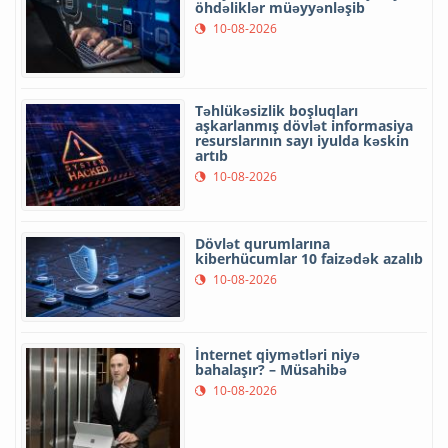
öhdəliklər müəyyənləşib
10-08-2026
Təhlükəsizlik boşluqları
aşkarlanmış dövlət informasiya
resurslarının sayı iyulda kəskin
artıb
10-08-2026
Dövlət qurumlarına
kiberhücumlar 10 faizədək azalıb
10-08-2026
İnternet qiymətləri niyə
bahalaşır? – Müsahibə
10-08-2026