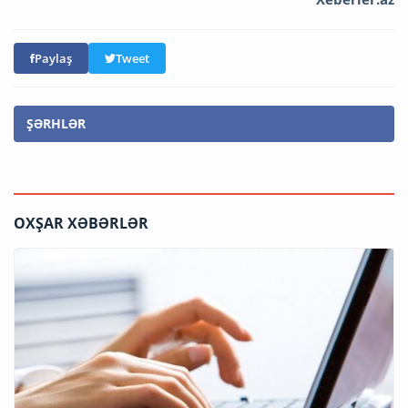
Paylaş
Tweet
ŞƏRHLƏR
OXŞAR XƏBƏRLƏR