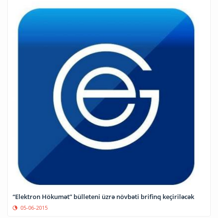
“Elektron Hökumət” bülleteni üzrə növbəti brifinq keçiriləcək
05-06-2015