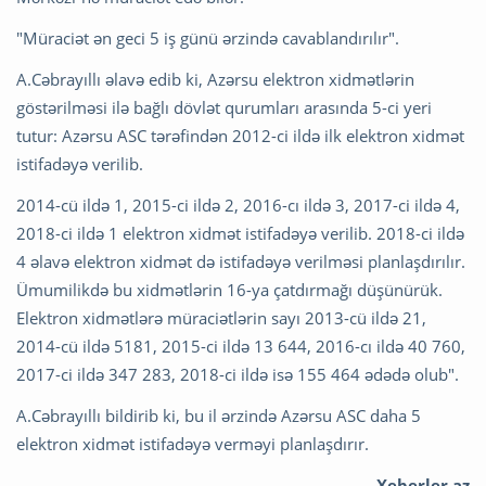
"Müraciət ən geci 5 iş günü ərzində cavablandırılır".
A.Cəbrayıllı əlavə edib ki, Azərsu elektron xidmətlərin
göstərilməsi ilə bağlı dövlət qurumları arasında 5-ci yeri
tutur: Azərsu ASC tərəfindən 2012-ci ildə ilk elektron xidmət
istifadəyə verilib.
2014-cü ildə 1, 2015-ci ildə 2, 2016-cı ildə 3, 2017-ci ildə 4,
2018-ci ildə 1 elektron xidmət istifadəyə verilib. 2018-ci ildə
4 əlavə elektron xidmət də istifadəyə verilməsi planlaşdırılır.
Ümumilikdə bu xidmətlərin 16-ya çatdırmağı düşünürük.
Elektron xidmətlərə müraciətlərin sayı 2013-cü ildə 21,
2014-cü ildə 5181, 2015-ci ildə 13 644, 2016-cı ildə 40 760,
2017-ci ildə 347 283, 2018-ci ildə isə 155 464 ədədə olub".
A.Cəbrayıllı bildirib ki, bu il ərzində Azərsu ASC daha 5
elektron xidmət istifadəyə verməyi planlaşdırır.
Xeberler.az