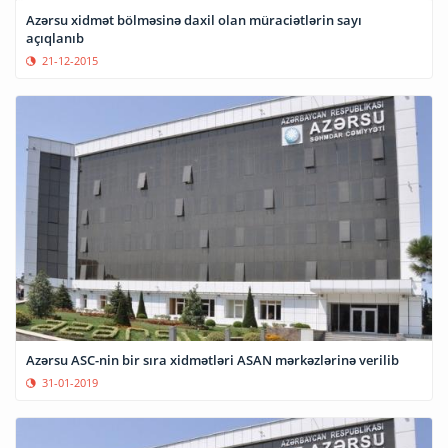
Azərsu xidmət bölməsinə daxil olan müraciətlərin sayı
açıqlanıb
21-12-2015
Azərsu ASC-nin bir sıra xidmətləri ASAN mərkəzlərinə verilib
31-01-2019