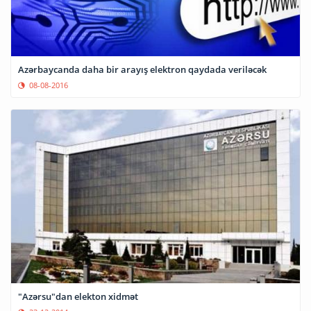
​Azərbaycanda daha bir arayış elektron qaydada veriləcək
08-08-2016
"Azərsu"dan elekton xidmət