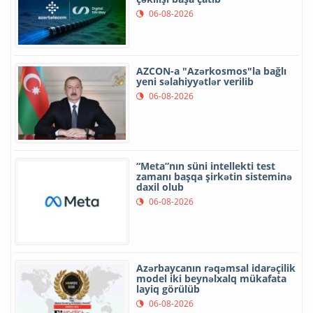
06-08-2026
AZCON-a "Azərkosmos"la bağlı
yeni səlahiyyətlər verilib
06-08-2026
“Meta”nın süni intellekti test
zamanı başqa şirkətin sisteminə
daxil olub
06-08-2026
Azərbaycanın rəqəmsal idarəçilik
model iki beynəlxalq mükafata
layiq görülüb
06-08-2026