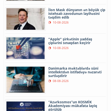
İlon Mask dünyanın ən böyük çip
istehsalı zavodunun layihəsini
təqdim edib
10-08-2026
"Apple" şirkətinin yaddaş
çiplərini sınaqdan keçirir
10-08-2026
Danimarka məktəblərdə süni
intellektdən istifadəyə nəzarəti
sərtləşdirir
08-08-2026
“Azərkosmos”un KOSMİK
Akademiyası mükafata layiq
görülüb