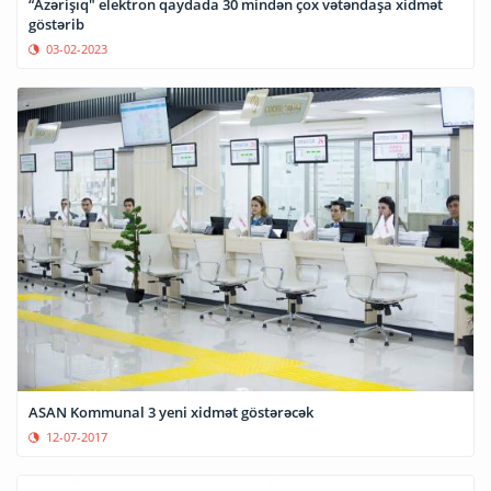
“Azərişıq" elektron qaydada 30 mindən çox vətəndaşa xidmət
göstərib
03-02-2023
ASAN Kommunal 3 yeni xidmət göstərəcək
12-07-2017