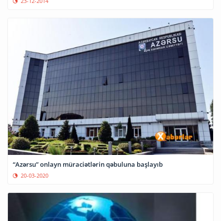
23-12-2014
“Azərsu” onlayn müraciətlərin qəbuluna başlayıb
20-03-2020