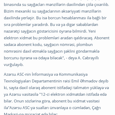
binasında su sayğacları mənzillərin daxilindən çölə çıxarılıb.
Bizim mexaniki su sayğaclarının əksəriyyəti mənzillərin
daxilində yerləşir. Bu isə borcun hesablanması ilə bağlı bir
sıra problemlər yaradırdı. Bu və ya digər səbəblərdən
nəzarətçi sayğacın göstəricisini öyrənə bilmirdi. Yeni
elektron xidmət bu problemləri aradan qaldıracaq. Abonent
sadəcə abonent kodu, sayğacın nömrəsi, plombun
nömrəsini daxil etməklə sayğacın şəklini göndərməklə
borcunu öyrənə və ödəyə biləcək", - deyə A. Cəbrayıllı
vurğulayıb.
Azərsu ASC-nin İnformasiya və Kommunikasiya
Texnologiyaları Departamentinin rəisi Emil Əhmədov deyib
ki, sayta daxil olaraq abonent istifadəçi təlimatın yükləyə və
ya Azərsu vasitəsilə "12-ci elektron xidmətdən istifadə edə
bilər. Onun sözlərinə görə, abonent bu xidmət vasitəsi
ilə"Azərsu ASC-yə sualları ünvanlaya o cümlədən, Çağrı
Mərkəzi-nə müraciət edə bilər: