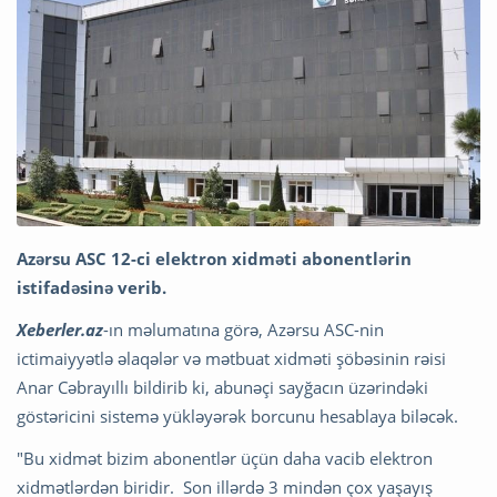
Azərsu ASC 12-ci elektron xidməti abonentlərin
istifadəsinə verib.
Xeberler.az
-ın məlumatına görə, Azərsu ASC-nin
ictimaiyyətlə əlaqələr və mətbuat xidməti şöbəsinin rəisi
Anar Cəbrayıllı bildirib ki, abunəçi sayğacın üzərindəki
göstəricini sistemə yükləyərək borcunu hesablaya biləcək.
"Bu xidmət bizim abonentlər üçün daha vacib elektron
xidmətlərdən biridir. Son illərdə 3 mindən çox yaşayış