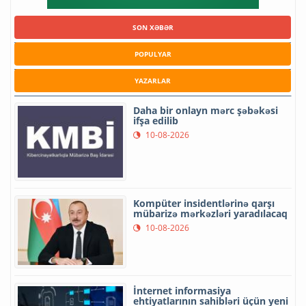
SON XƏBƏR
POPULYAR
YAZARLAR
Daha bir onlayn mərc şəbəkəsi
ifşa edilib
10-08-2026
Kompüter insidentlərinə qarşı
mübarizə mərkəzləri yaradılacaq
10-08-2026
İnternet informasiya
ehtiyatlarının sahibləri üçün yeni