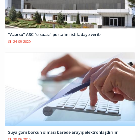
"Azərsu" ASC "e-su.az" portalını istifadəyə verib
24-09-2020
Suya görə borcun olması barədə arayış elektronlaşdırılır
30-06-2015