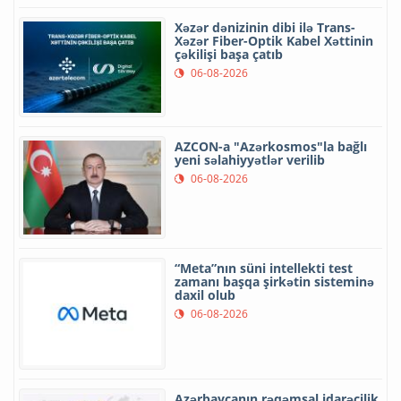
Xəzər dənizinin dibi ilə Trans-
Xəzər Fiber-Optik Kabel Xəttinin
çəkilişi başa çatıb
06-08-2026
AZCON-a "Azərkosmos"la bağlı
yeni səlahiyyətlər verilib
06-08-2026
“Meta”nın süni intellekti test
zamanı başqa şirkətin sisteminə
daxil olub
06-08-2026
Azərbaycanın rəqəmsal idarəçilik