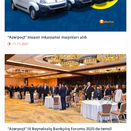
“Azərpoçt” müasir inkassator maşınları alıb
11-11-2021
“Azərpoçt” IX Beynəlxalq Bankçılıq Forumu 2025-də təmsil