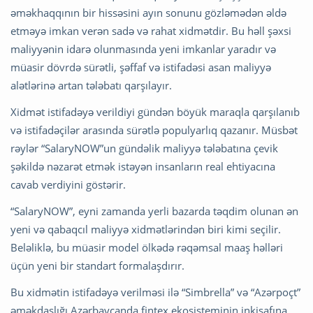
əməkhaqqının bir hissəsini ayın sonunu gözləmədən əldə
etməyə imkan verən sadə və rahat xidmətdir. Bu həll şəxsi
maliyyənin idarə olunmasında yeni imkanlar yaradır və
müasir dövrdə sürətli, şəffaf və istifadəsi asan maliyyə
alətlərinə artan tələbatı qarşılayır.
Xidmət istifadəyə verildiyi gündən böyük maraqla qarşılanıb
və istifadəçilər arasında sürətlə populyarlıq qazanır. Müsbət
rəylər “SalaryNOW”un gündəlik maliyyə tələbatına çevik
şəkildə nəzarət etmək istəyən insanların real ehtiyacına
cavab verdiyini göstərir.
“SalaryNOW”, eyni zamanda yerli bazarda təqdim olunan ən
yeni və qabaqcıl maliyyə xidmətlərindən biri kimi seçilir.
Beləliklə, bu müasir model ölkədə rəqəmsal maaş həlləri
üçün yeni bir standart formalaşdırır.
Bu xidmətin istifadəyə verilməsi ilə “Simbrella” və “Azərpoçt”
əməkdaşlığı Azərbaycanda fintex ekosisteminin inkişafına