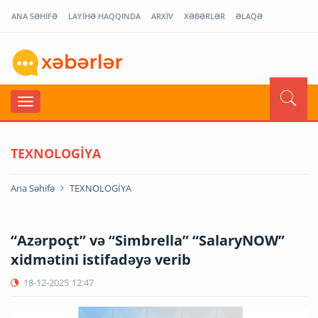
ANA SƏHİFƏ
LAYİHƏ HAQQINDA
ARXİV
XƏBƏRLƏR
ƏLAQƏ
TEXNOLOGİYA
Ana Səhifə
TEXNOLOGİYA
“Azərpoçt” və “Simbrella” “SalaryNOW”
xidmətini istifadəyə verib
18-12-2025
12:47