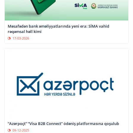
Məsafədən bank əməliyyatlarında yeni era: SİMA vahid
rəqəmsal həll kimi
17-03-2026
“Azərpoçt” “Visa B2B Connect” ödəniş platformasına qoşulub
09-12-2025