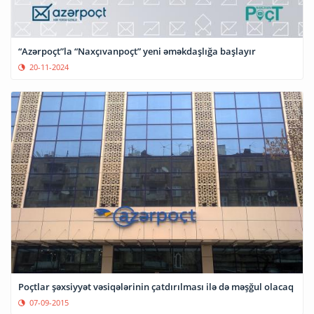
“Azərpoçt”la “Naxçıvanpoçt” yeni əməkdaşlığa başlayır
20-11-2024
Poçtlar şəxsiyyət vəsiqələrinin çatdırılması ilə də məşğul olacaq
07-09-2015