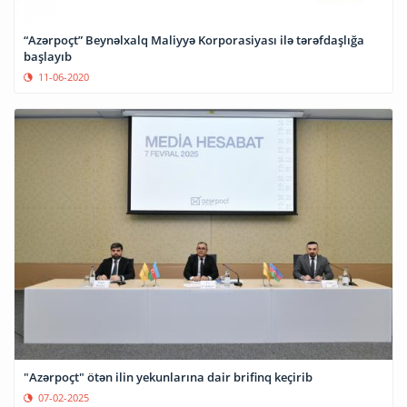
“Azərpoçt” Beynəlxalq Maliyyə Korporasiyası ilə tərəfdaşlığa
başlayıb
11-06-2020
"Azərpoçt" ötən ilin yekunlarına dair brifinq keçirib
07-02-2025