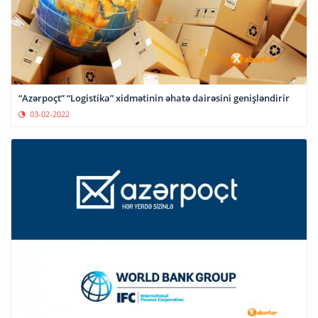
“Azərpoçt” “Logistika” xidmətinin əhatə dairəsini genişləndirir
03-02-2022