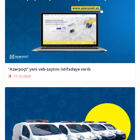
“Azərpoçt” yeni veb-saytını istifadəyə verib
17-12-2024