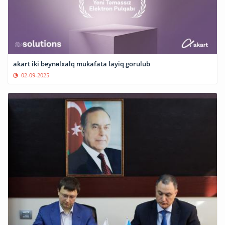
akart iki beynəlxalq mükafata layiq görülüb
02-09-2025