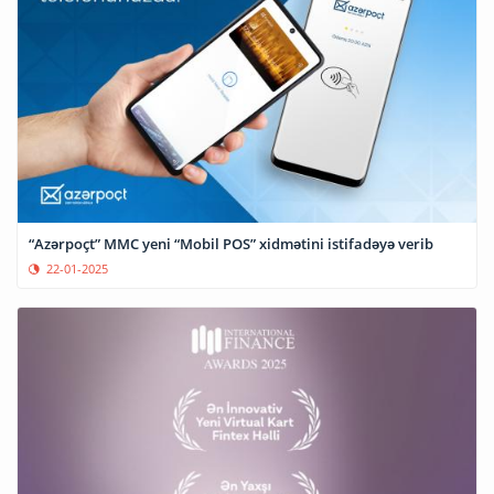
“Azərpoçt” MMC yeni “Mobil POS” xidmətini istifadəyə verib
22-01-2025