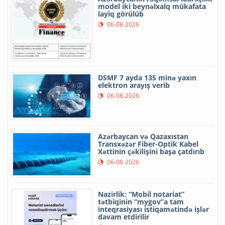
model iki beynəlxalq mükafata
layiq görülüb
06-08-2026
DSMF 7 ayda 135 minə yaxın
elektron arayış verib
06-08-2026
Azərbaycan və Qazaxıstan
Transxəzər Fiber-Optik Kabel
Xəttinin çəkilişini başa çatdırıb
06-08-2026
Nazirlik: “Mobil notariat”
tətbiqinin “mygov”a tam
inteqrasiyası istiqamətində işlər
davam etdirilir