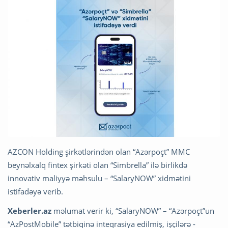
AZCON Holding şirkətlərindən olan “Azərpoçt” MMC
beynəlxalq fintex şirkəti olan “Simbrella” ilə birlikdə
innovativ maliyyə məhsulu – “SalaryNOW” xidmətini
istifadəyə verib.
Xeberler.az
məlumat verir ki, “SalaryNOW” – “Azərpoçt”un
“AzPostMobile” tətbiqinə inteqrasiya edilmiş, işçilərə -