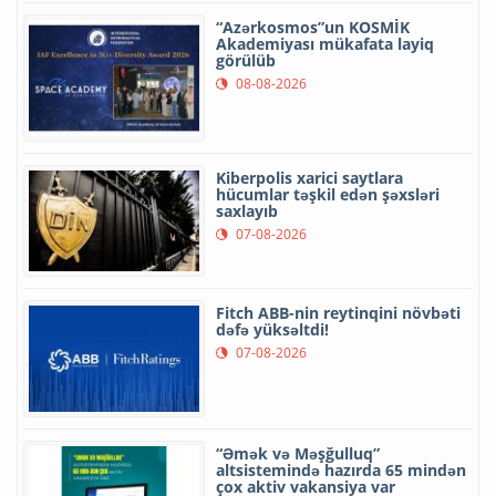
“Azərkosmos”un KOSMİK
Akademiyası mükafata layiq
görülüb
08-08-2026
Kiberpolis xarici saytlara
hücumlar təşkil edən şəxsləri
saxlayıb
07-08-2026
Fitch ABB-nin reytinqini növbəti
dəfə yüksəltdi!
07-08-2026
“Əmək və Məşğulluq”
altsistemində hazırda 65 mindən
çox aktiv vakansiya var