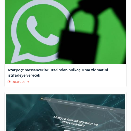
Azərpoçt messencerlər üzərindən pulköçürmə xidmətini
istifadəyə verəcək
30-05-2019