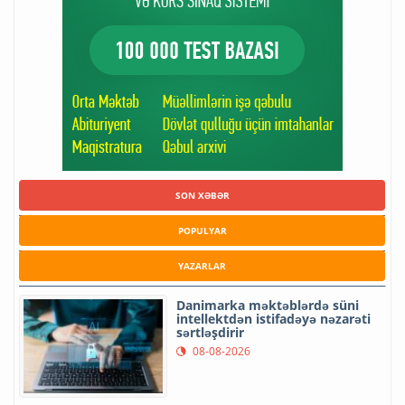
SON XƏBƏR
POPULYAR
YAZARLAR
Danimarka məktəblərdə süni
intellektdən istifadəyə nəzarəti
sərtləşdirir
08-08-2026