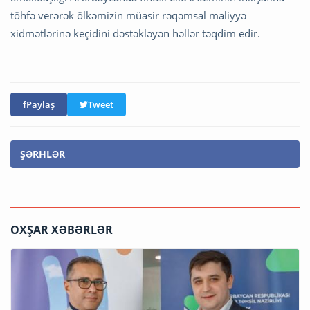
töhfə verərək ölkəmizin müasir rəqəmsal maliyyə
xidmətlərinə keçidini dəstəkləyən həllər təqdim edir.
Paylaş
Tweet
ŞƏRHLƏR
OXŞAR XƏBƏRLƏR