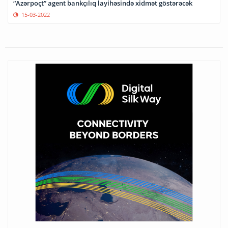
“Azərpoçt” agent bankçılıq layihəsində xidmət göstərəcək
15-03-2022