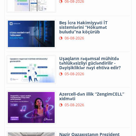
06-08-2026
Beş İcra Hakimiyyəti İT
sistemlərini “Hökumət
buludu”na köçürüb
06-08-2026
Uşaqların rəqəmsal mühitdə
təhlükəsizliyi gücləndirilir -
Dəyişikliklər nəyi ehtiva edir?
05-08-2026
Azercell-dən illik “ZengimCELL”
xidməti
05-08-2026
Nazir Qazaxıstanın Prezident