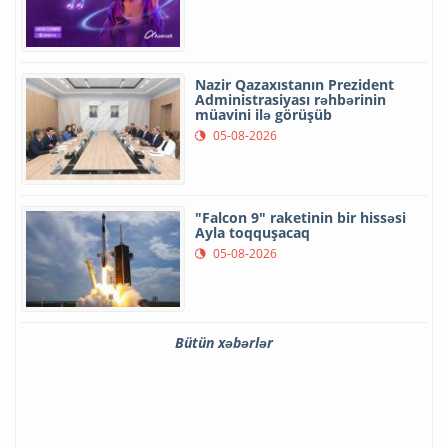
Nazir Qazaxıstanın Prezident
Administrasiyası rəhbərinin
müavini ilə görüşüb
05-08-2026
"Falcon 9" raketinin bir hissəsi
Ayla toqquşacaq
05-08-2026
Bütün xəbərlər