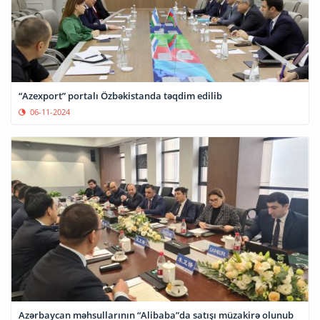
“Azexport” portalı Özbəkistanda təqdim edilib
06-11-2024
Azərbaycan məhsullarının “Alibaba”da satışı müzakirə olunub