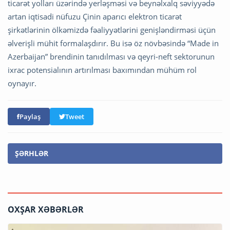
ticarət yolları üzərində yerləşməsi və beynəlxalq səviyyədə
artan iqtisadi nüfuzu Çinin aparıcı elektron ticarət
şirkətlərinin ölkəmizdə fəaliyyətlərini genişləndirməsi üçün
əlverişli mühit formalaşdırır. Bu isə öz növbəsində “Made in
Azerbaijan” brendinin tanıdılması və qeyri-neft sektorunun
ixrac potensialının artırılması baxımından mühüm rol
oynayır.
Paylaş
Tweet
ŞƏRHLƏR
OXŞAR XƏBƏRLƏR