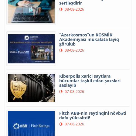
sərtləşdirir
08-08-2026
“Azərkosmos”un KOSMİK
Akademiyası mükafata layiq
görülüb
08-08-2026
Kiberpolis xarici saytlara
hücumlar təşkil edən şəxsləri
saxlayıb
07-08-2026
Fitch ABB-nin reytinqini növbəti
dəfə yüksəltdi!
07-08-2026