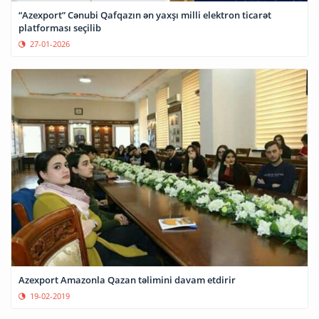
“Azexport” Cənubi Qafqazın ən yaxşı milli elektron ticarət
platforması seçilib
27-01-2026
Azexport Amazonla Qazan təlimini davam etdirir
19-02-2019