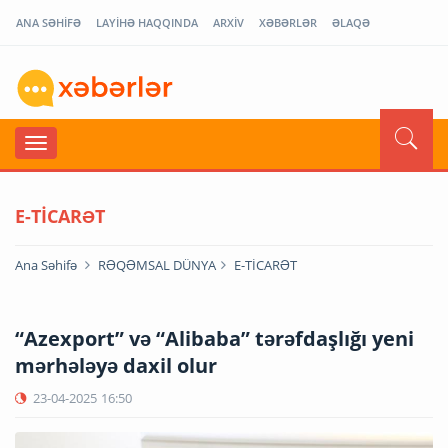
ANA SƏHİFƏ
LAYİHƏ HAQQINDA
ARXİV
XƏBƏRLƏR
ƏLAQƏ
E-TİCARƏT
Ana Səhifə
RƏQƏMSAL DÜNYA
E-TİCARƏT
“Azexport” və “Alibaba” tərəfdaşlığı yeni
mərhələyə daxil olur
23-04-2025
16:50