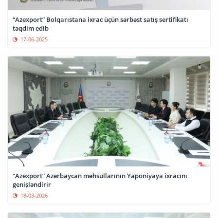
“Azexport” Bolqarıstana ixrac üçün sərbəst satış sertifikatı
təqdim edib
17-06-2025
“Azexport” Azərbaycan məhsullarının Yaponiyaya ixracını
genişləndirir
18-03-2026