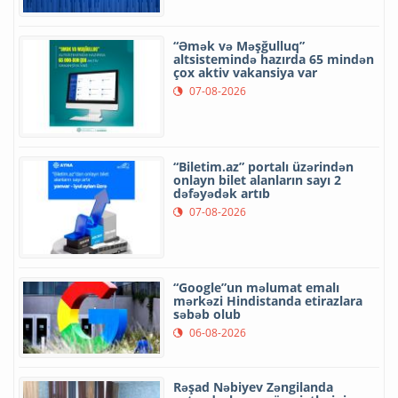
“Əmək və Məşğulluq”
altsistemində hazırda 65 mindən
çox aktiv vakansiya var
07-08-2026
“Biletim.az” portalı üzərindən
onlayn bilet alanların sayı 2
dəfəyədək artıb
07-08-2026
“Google”un məlumat emalı
mərkəzi Hindistanda etirazlara
səbəb olub
06-08-2026
Rəşad Nəbiyev Zəngilanda