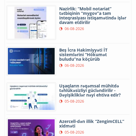
Nazirlik: “Mobil notariat”
tətbiqinin “mygov”a tam
inteqrasiyası istiqamətində işlər
davam etdirilir
06-08-2026
Beş İcra Hakimiyyəti İT
sistemlərini “Hökumət
buludu”na köçürüb
06-08-2026
Uşaqların rəqəmsal mühitdə
təhlükəsizliyi gücləndirilir -
Dəyişikliklər nəyi ehtiva edir?
05-08-2026
Azercell-dən illik “ZengimCELL”
xidməti
05-08-2026