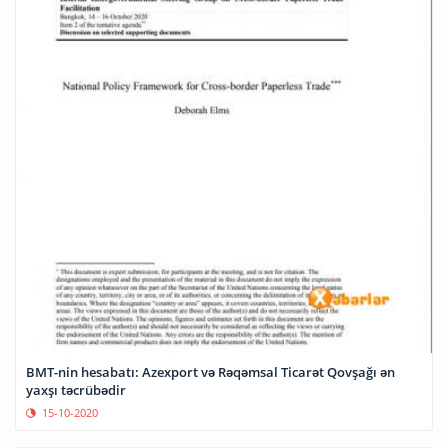
BMT-nin hesabatı: Azexport və Rəqəmsal Ticarət Qovşağı ən
yaxşı təcrübədir
15-10-2020