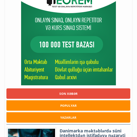
SON XƏBƏR
POPULYAR
YAZARLAR
Danimarka məktəblərdə süni
intellektdən istifadəyə nəzarəti