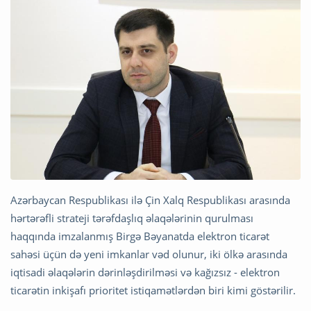
Azərbaycan Respublikası ilə Çin Xalq Respublikası arasında
hərtərəfli strateji tərəfdaşlıq əlaqələrinin qurulması
haqqında imzalanmış Birgə Bəyanatda elektron ticarət
sahəsi üçün də yeni imkanlar vəd olunur, iki ölkə arasında
iqtisadi əlaqələrin dərinləşdirilməsi və kağızsız - elektron
ticarətin inkişafı prioritet istiqamətlərdən biri kimi göstərilir.