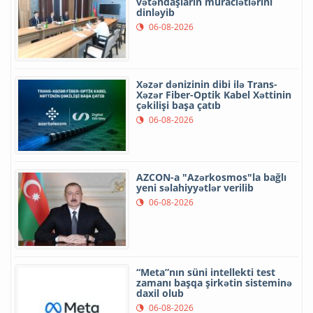
vətəndaşların müraciətlərini
dinləyib
06-08-2026
Xəzər dənizinin dibi ilə Trans-
Xəzər Fiber-Optik Kabel Xəttinin
çəkilişi başa çatıb
06-08-2026
AZCON-a "Azərkosmos"la bağlı
yeni səlahiyyətlər verilib
06-08-2026
“Meta”nın süni intellekti test
zamanı başqa şirkətin sisteminə
daxil olub
06-08-2026