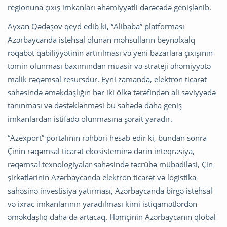
regionuna çıxış imkanları əhəmiyyətli dərəcədə genişlənib.
Ayxan Qədəşov qeyd edib ki, “Alibaba” platforması
Azərbaycanda istehsal olunan məhsulların beynəlxalq
rəqabət qabiliyyətinin artırılması və yeni bazarlara çıxışının
təmin olunması baxımından müasir və strateji əhəmiyyətə
malik rəqəmsal resursdur. Eyni zamanda, elektron ticarət
sahəsində əməkdaşlığın hər iki ölkə tərəfindən ali səviyyədə
tanınması və dəstəklənməsi bu sahədə daha geniş
imkanlardan istifadə olunmasına şərait yaradır.
“Azexport” portalının rəhbəri hesab edir ki, bundan sonra
Çinin rəqəmsal ticarət ekosisteminə dərin inteqrasiya,
rəqəmsal texnologiyalar sahəsində təcrübə mübadiləsi, Çin
şirkətlərinin Azərbaycanda elektron ticarət və logistika
sahəsinə investisiya yatırması, Azərbaycanda birgə istehsal
və ixrac imkanlarının yaradılması kimi istiqamətlərdən
əməkdaşlıq daha da artacaq. Həmçinin Azərbaycanın qlobal