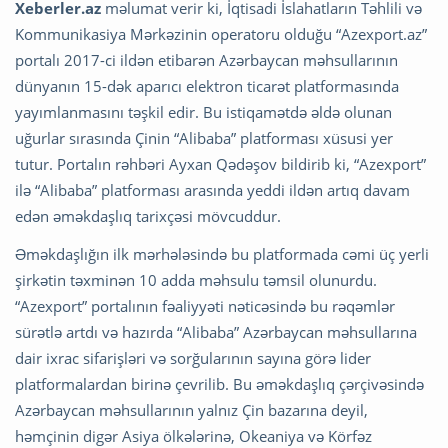
Xeberler.az
məlumat verir ki, İqtisadi İslahatların Təhlili və
Kommunikasiya Mərkəzinin operatoru olduğu “Azexport.az”
portalı 2017-ci ildən etibarən Azərbaycan məhsullarının
dünyanın 15-dək aparıcı elektron ticarət platformasında
yayımlanmasını təşkil edir. Bu istiqamətdə əldə olunan
uğurlar sırasında Çinin “Alibaba” platforması xüsusi yer
tutur. Portalın rəhbəri Ayxan Qədəşov bildirib ki, “Azexport”
ilə “Alibaba” platforması arasında yeddi ildən artıq davam
edən əməkdaşlıq tarixçəsi mövcuddur.
Əməkdaşlığın ilk mərhələsində bu platformada cəmi üç yerli
şirkətin təxminən 10 adda məhsulu təmsil olunurdu.
“Azexport” portalının fəaliyyəti nəticəsində bu rəqəmlər
sürətlə artdı və hazırda “Alibaba” Azərbaycan məhsullarına
dair ixrac sifarişləri və sorğularının sayına görə lider
platformalardan birinə çevrilib. Bu əməkdaşlıq çərçivəsində
Azərbaycan məhsullarının yalnız Çin bazarına deyil,
həmçinin digər Asiya ölkələrinə, Okeaniya və Körfəz