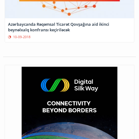
Azərbaycanda Rəqəmsal Ticarət Qovşağına aid ikinci
beynəlxalq konfransı keçiriləcək
10-09-2018