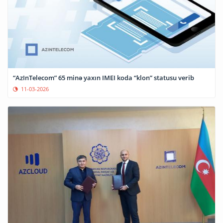
“AzInTelecom” 65 minə yaxın IMEI koda “klon” statusu verib
11-03-2026