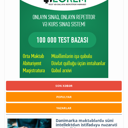
SON XƏBƏR
POPULYAR
YAZARLAR
Danimarka məktəblərdə süni
intellektdən istifadəyə nəzarəti