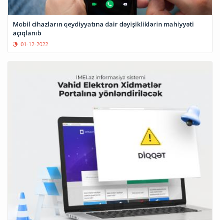
Mobil cihazların qeydiyyatına dair dəyişikliklərin mahiyyəti
açıqlanıb
01-12-2022