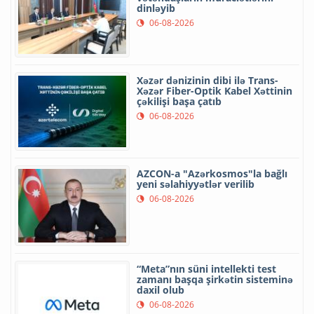
dinləyib
06-08-2026
Xəzər dənizinin dibi ilə Trans-
Xəzər Fiber-Optik Kabel Xəttinin
çəkilişi başa çatıb
06-08-2026
AZCON-a "Azərkosmos"la bağlı
yeni səlahiyyətlər verilib
06-08-2026
“Meta”nın süni intellekti test
zamanı başqa şirkətin sisteminə
daxil olub
06-08-2026