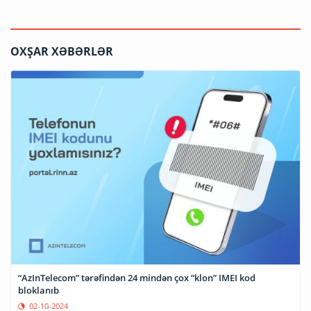
OXŞAR XƏBƏRLƏR
“AzInTelecom” tərəfindən 24 mindən çox “klon” IMEI kod
bloklanıb
02-10-2024