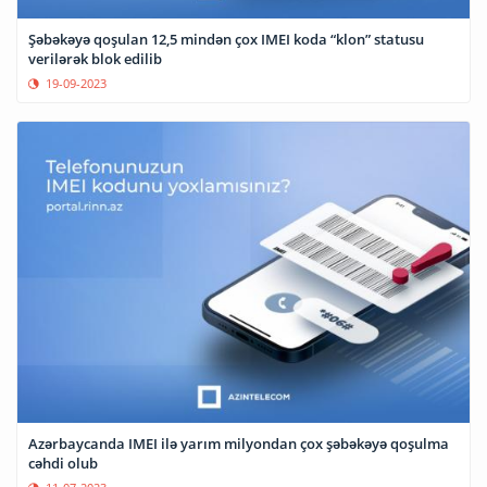
Şəbəkəyə qoşulan 12,5 mindən çox IMEI koda “klon” statusu
verilərək blok edilib
19-09-2023
Azərbaycanda IMEI ilə yarım milyondan çox şəbəkəyə qoşulma
cəhdi olub