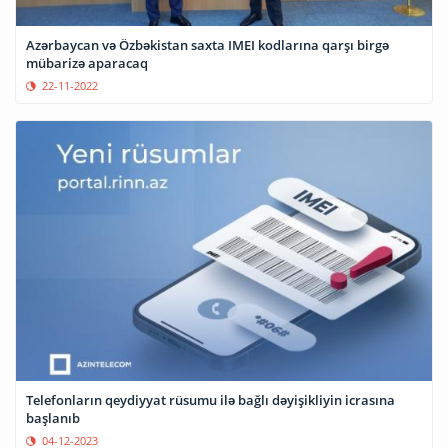
Azərbaycan və Özbəkistan saxta IMEI kodlarına qarşı birgə
mübarizə aparacaq
22-11-2022
Telefonların qeydiyyat rüsumu ilə bağlı dəyişikliyin icrasına
başlanıb
04-12-2023