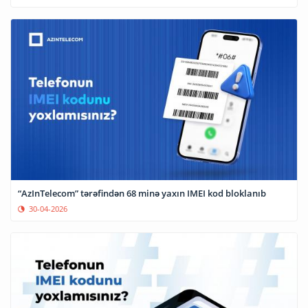
“AzInTelecom” tərəfindən 68 minə yaxın IMEI kod bloklanıb
30-04-2026