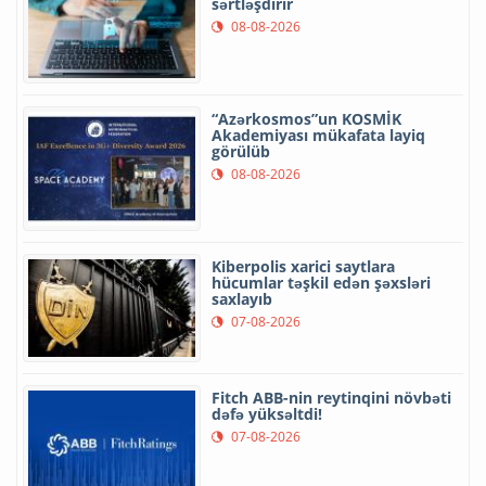
sərtləşdirir
08-08-2026
“Azərkosmos”un KOSMİK
Akademiyası mükafata layiq
görülüb
08-08-2026
Kiberpolis xarici saytlara
hücumlar təşkil edən şəxsləri
saxlayıb
07-08-2026
Fitch ABB-nin reytinqini növbəti
dəfə yüksəltdi!
07-08-2026