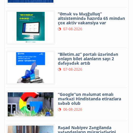
“Əmək və Məşğulluq”
altsistemində hazırda 65 mindən
çox aktiv vakansiya var
07-08-2026
“Biletim.az” portalı üzərindən
onlayn bilet alanların sayı 2
dəfəyədək artıb
07-08-2026
“Google”un məlumat emalı
mərkəzi Hindistanda etirazlara
səbəb olub
06-08-2026
Rəşad Nəbiyev Zəngilanda
vətəndaşların müraciətlərini