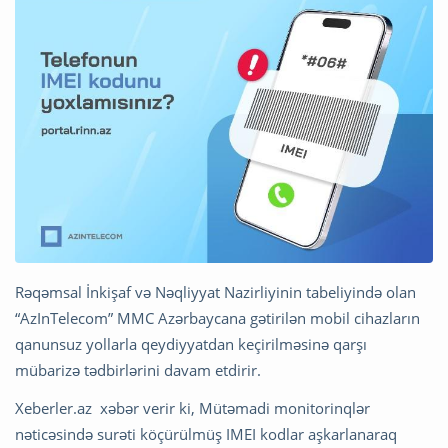
Rəqəmsal İnkişaf və Nəqliyyat Nazirliyinin tabeliyində olan
“AzInTelecom” MMC Azərbaycana gətirilən mobil cihazların
qanunsuz yollarla qeydiyyatdan keçirilməsinə qarşı
mübarizə tədbirlərini davam etdirir.
Xeberler.az xəbər verir ki, Mütəmadi monitorinqlər
nəticəsində surəti köçürülmüş IMEI kodlar aşkarlanaraq