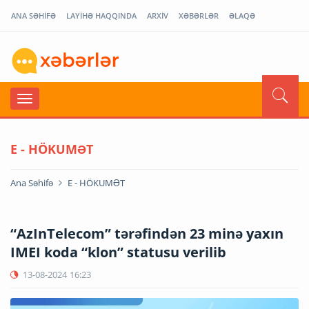
ANA SƏHİFƏ
LAYİHƏ HAQQINDA
ARXİV
XƏBƏRLƏR
ƏLAQƏ
E - HÖKUMƏT
Ana Səhifə
E - HÖKUMƏT
“AzInTelecom” tərəfindən 23 minə yaxın
IMEI koda “klon” statusu verilib
13-08-2024
16:23