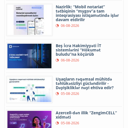
Nazirlik: “Mobil notariat”
tətbiqinin “mygov”a tam
inteqrasiyası istiqamətində işlər
davam etdirilir
06-08-2026
Beş İcra Hakimiyyəti İT
sistemlərini “Hökumət
buludu”na köçürüb
06-08-2026
Uşaqların rəqəmsal mühitdə
təhlükəsizliyi gücləndirilir -
Dəyişikliklər nəyi ehtiva edir?
05-08-2026
Azercell-dən illik “ZengimCELL”
xidməti
05-08-2026