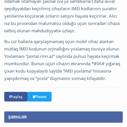
ödəmək istəməyən şəxslər (və ya sahibkarlar) daha əvvəl
qeydiyyatdan keçirilmiş cihazların IMEI kodlarının surətini
yenilərinə köçürərək onların satışını həyata keçirirlər. Alıcı
isə bu prosesdən məlumatsız olduğu üçün sonradan cihaza
tətbiq olunan məhdudiyyətlə üzləşir.
Bu cür hallarla qarşılaşmamaq üçün mobil cihaz alarkən
mütləq IMEI kodunun orjinallığını yoxlamaq tövsiyə olunur.
Yoxlamanı “portal.rinn.az” saytında pulsuz həyata keçirmək
mümkündür. Bunun üçün cihazın ekranında *#06# yığaraq
çıxan kodu kopyalayıb saytda “IMEI yoxlama” hissəsinə
yapışdırmaq və “yoxla” düyməsini sıxmaq kifayətdir.
Paylaş
Tweet
ŞƏRHLƏR