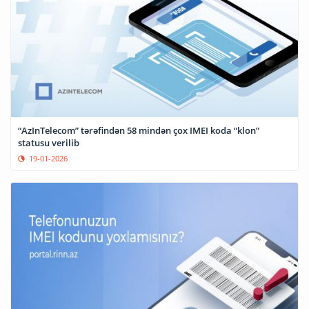
“AzInTelecom” tərəfindən 58 mindən çox IMEI koda “klon”
statusu verilib
19-01-2026