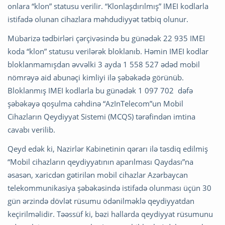
onlara “klon” statusu verilir. “Klonlaşdırılmış” IMEI kodlarla
istifadə olunan cihazlara məhdudiyyət tətbiq olunur.
Mübarizə tədbirləri çərçivəsində bu günədək 22 935 IMEI
koda “klon” statusu verilərək bloklanıb. Həmin IMEI kodlar
bloklanmamışdan əvvəlki 3 ayda 1 558 527 ədəd mobil
nömrəyə aid abunəçi kimliyi ilə şəbəkədə görünüb.
Bloklanmış IMEI kodlarla bu günədək 1 097 702 dəfə
şəbəkəyə qoşulma cəhdinə “AzInTelecom”un Mobil
Cihazların Qeydiyyat Sistemi (MCQS) tərəfindən imtina
cavabı verilib.
Qeyd edək ki, Nazirlər Kabinetinin qərarı ilə təsdiq edilmiş
“Mobil cihazların qeydiyyatının aparılması Qaydası”na
əsasən, xaricdən gətirilən mobil cihazlar Azərbaycan
telekommunikasiya şəbəkəsində istifadə olunması üçün 30
gün ərzində dövlət rüsumu ödənilməklə qeydiyyatdan
keçirilməlidir. Təəssüf ki, bəzi hallarda qeydiyyat rüsumunu