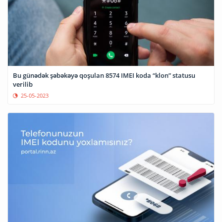
Bu günədək şəbəkəyə qoşulan 8574 IMEI koda “klon” statusu
verilib
25-05-2023