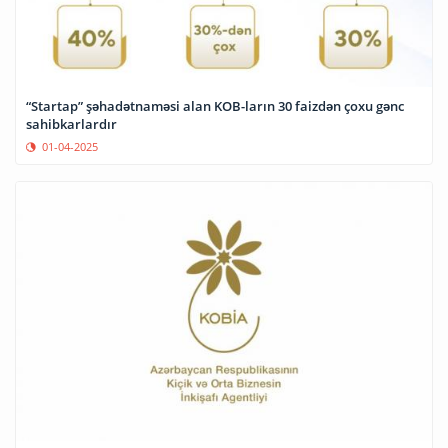
“Startap” şəhadətnaməsi alan KOB-ların 30 faizdən çoxu gənc
sahibkarlardır
01-04-2025