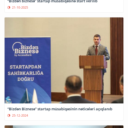
“Bizdən biznesə” startap müsabiqəsinə start verilib
21-10-2025
“Bizdən Biznesə” startap müsabiqəsinin nəticələri açıqlanıb
25-12-2024