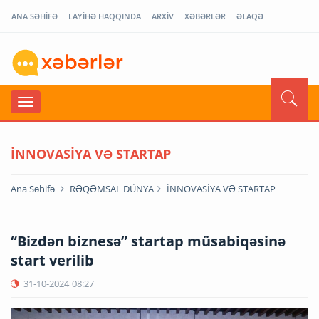
ANA SƏHİFƏ
LAYİHƏ HAQQINDA
ARXİV
XƏBƏRLƏR
ƏLAQƏ
İNNOVASİYA VƏ STARTAP
Ana Səhifə
RƏQƏMSAL DÜNYA
İNNOVASİYA VƏ STARTAP
“Bizdən biznesə” startap müsabiqəsinə
start verilib
31-10-2024
08:27