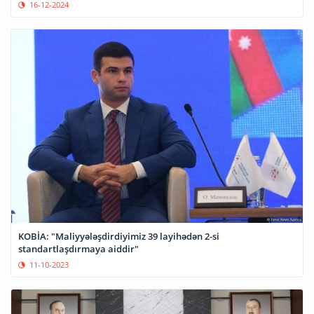
16-12-2024
KOBİA: "Maliyyələşdirdiyimiz 39 layihədən 2-si
standartlaşdırmaya aiddir"
11-10-2023