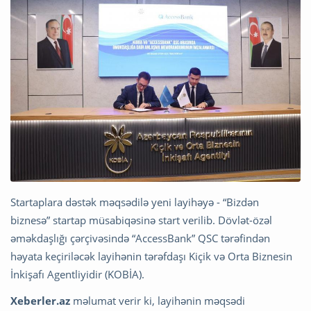
Startaplara dəstək məqsədilə yeni layihəyə - “Bizdən
biznesə” startap müsabiqəsinə start verilib. Dövlət-özəl
əməkdaşlığı çərçivəsində “AccessBank” QSC tərəfindən
həyata keçiriləcək layihənin tərəfdaşı Kiçik və Orta Biznesin
İnkişafı Agentliyidir (KOBİA).
Xeberler.az
məlumat verir ki, layihənin məqsədi