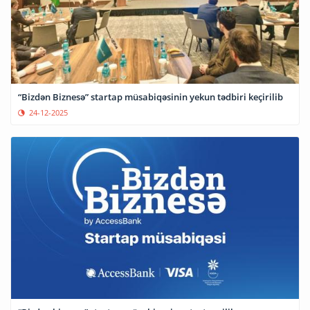
“Bizdən Biznesə” startap müsabiqəsinin yekun tədbiri keçirilib
24-12-2025