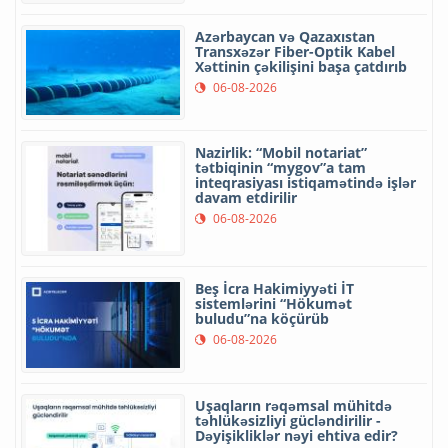
Azərbaycan və Qazaxıstan
Transxəzər Fiber-Optik Kabel
Xəttinin çəkilişini başa çatdırıb
06-08-2026
Nazirlik: “Mobil notariat”
tətbiqinin “mygov”a tam
inteqrasiyası istiqamətində işlər
davam etdirilir
06-08-2026
Beş İcra Hakimiyyəti İT
sistemlərini “Hökumət
buludu”na köçürüb
06-08-2026
Uşaqların rəqəmsal mühitdə
təhlükəsizliyi gücləndirilir -
Dəyişikliklər nəyi ehtiva edir?