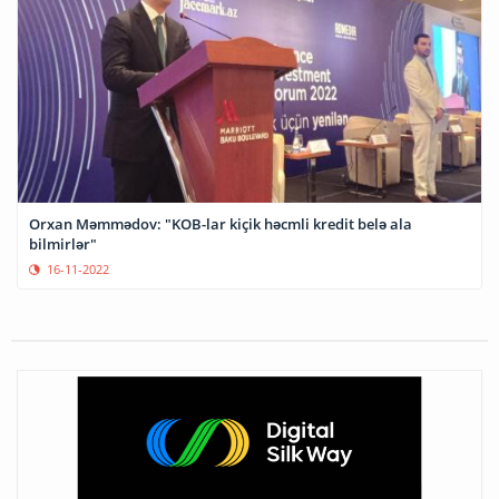
Orxan Məmmədov: "KOB-lar kiçik həcmli kredit belə ala
bilmirlər"
16-11-2022