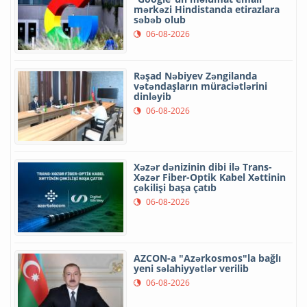
mərkəzi Hindistanda etirazlara
səbəb olub
06-08-2026
Rəşad Nəbiyev Zəngilanda
vətəndaşların müraciətlərini
dinləyib
06-08-2026
Xəzər dənizinin dibi ilə Trans-
Xəzər Fiber-Optik Kabel Xəttinin
çəkilişi başa çatıb
06-08-2026
AZCON-a "Azərkosmos"la bağlı
yeni səlahiyyətlər verilib
06-08-2026