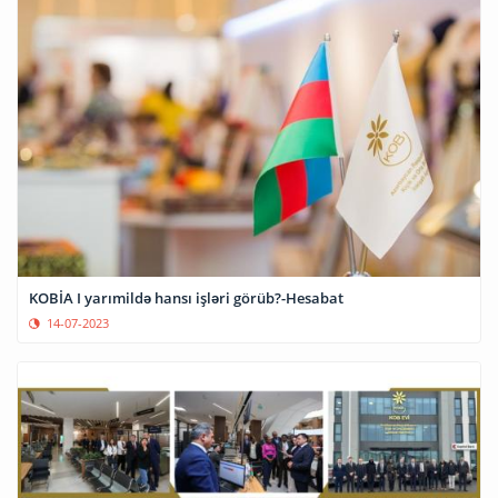
KOBİA I yarımildə hansı işləri görüb?-Hesabat
14-07-2023