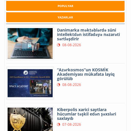
POPULYAR
YAZARLAR
Danimarka məktəblərdə süni
intellektdən istifadəyə nəzarəti
sərtləşdirir
08-08-2026
“Azərkosmos”un KOSMİK
Akademiyası mükafata layiq
görülüb
08-08-2026
Kiberpolis xarici saytlara
hücumlar təşkil edən şəxsləri
saxlayıb
07-08-2026