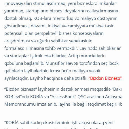
innovasiyaları stimullaşdırmaq, yeni bizneslərə imkanlar
yaratmaq, startapların biznes ideyalarını reallaşdırmasına
dəstək olmaq, KOB-lara mentorluq və maliyyə dəstəyinin
göstərilməsi, davamlı inkişaf və cəmiyyətə müsbət təsir
potensialı olan perspektivli biznes konsepsiyaların
araşdırılması və uğurlu sahibkar şəbəkəsinin
formalaşdırılmasına töhfə verməkdir. Layihədə sahibkarlar
və startaplar iştirak edə bilərlər. Artıq müraciətlərin
qəbuluna başlanılıb. Münsiflər Heyəti tərəfindən seçiləcək
qaliblərin layihələrinin icrası üçün maliyyə vəsaiti
ayrılacaqdır. Layihə haqqında daha ətraflı:
“Bizdən Biznesə”
“Bizdən biznesə” layihəsinin dəstəklənməsi məqsədilə “Bakı
KOB evi”ndə KOBİA və “AccessBank” QSC arasında Anlaşma
Memorandumu imzalanıb, layihə ilə bağlı təqdimat keçirilib.
“KOBİA sahibkarlıq ekosisteminin iştirakçısı olaraq yeni