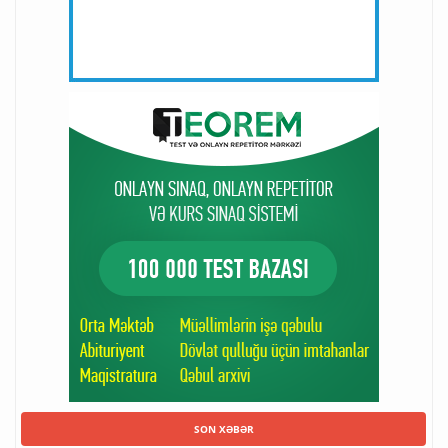
SON XƏBƏR