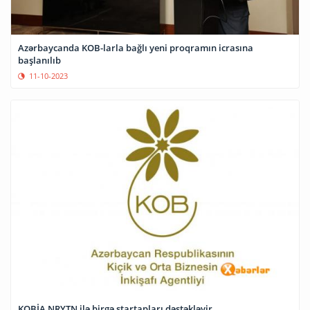
Azərbaycanda KOB-larla bağlı yeni proqramın icrasına
başlanılıb
11-10-2023
KOBİA NRYTN ilə birgə startapları dəstəkləyir