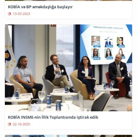
KOBİA və BP əməkdaşlığa başlayır
13-03-2023
KOBİA INSME-nin İllik Toplantısında iştirak edib
22-10-2025