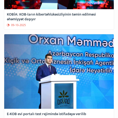
KOBİA: KOB-ların kibertəhlükəsizliyinin təmin edilməsi
əhəmiyyət daşıyır
09-10-2025
E-KOB evi portalı test rejimində istifadəyə verilib