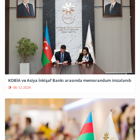
KOBİA və Asiya İnkişaf Bankı arasında memorandum imzalanıb
06-12-2024