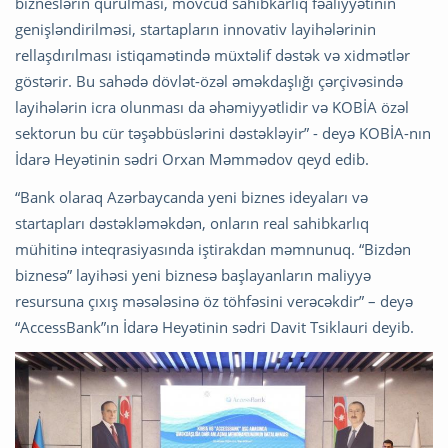
bizneslərin qurulması, mövcud sahibkarlıq fəaliyyətinin
genişləndirilməsi, startapların innovativ layihələrinin
rellaşdırılması istiqamətində müxtəlif dəstək və xidmətlər
göstərir. Bu sahədə dövlət-özəl əməkdaşlığı çərçivəsində
layihələrin icra olunması da əhəmiyyətlidir və KOBİA özəl
sektorun bu cür təşəbbüslərini dəstəkləyir” - deyə KOBİA-nın
İdarə Heyətinin sədri Orxan Məmmədov qeyd edib.
“Bank olaraq Azərbaycanda yeni biznes ideyaları və
startapları dəstəkləməkdən, onların real sahibkarlıq
mühitinə inteqrasiyasında iştirakdan məmnunuq. “Bizdən
biznesə” layihəsi yeni biznesə başlayanların maliyyə
resursuna çıxış məsələsinə öz töhfəsini verəcəkdir” – deyə
“AccessBank”ın İdarə Heyətinin sədri Davit Tsiklauri deyib.