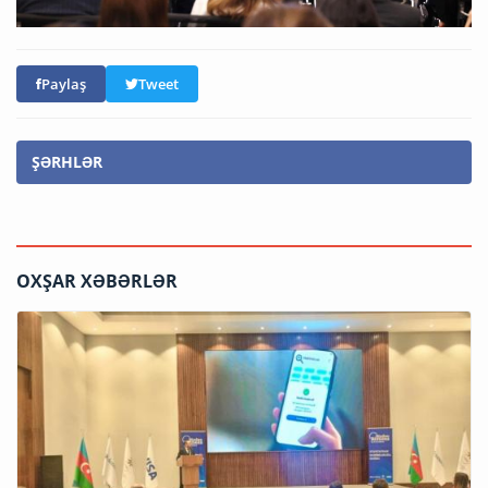
Paylaş
Tweet
ŞƏRHLƏR
OXŞAR XƏBƏRLƏR