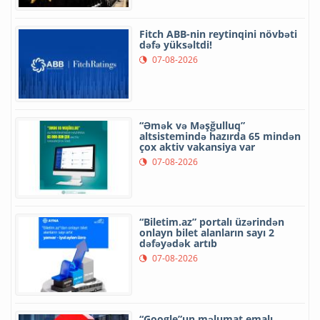
Fitch ABB-nin reytinqini növbəti
dəfə yüksəltdi!
07-08-2026
“Əmək və Məşğulluq”
altsistemində hazırda 65 mindən
çox aktiv vakansiya var
07-08-2026
“Biletim.az” portalı üzərindən
onlayn bilet alanların sayı 2
dəfəyədək artıb
07-08-2026
“Google”un məlumat emalı