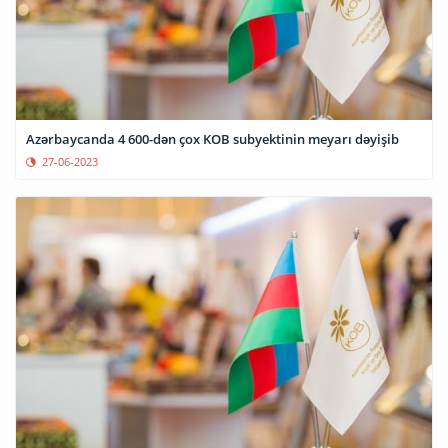
Azərbaycanda 4 600-dən çox KOB subyektinin meyarı dəyişib
27-06-2023