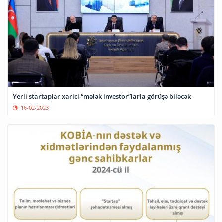
Yerli startaplar xarici “mələk investor”larla görüşə biləcək
16-02-2023