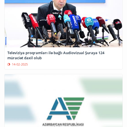
Televiziya proqramları ilə bağlı Audiovizual Şuraya 124
müraciət daxil olub
14-02-2025