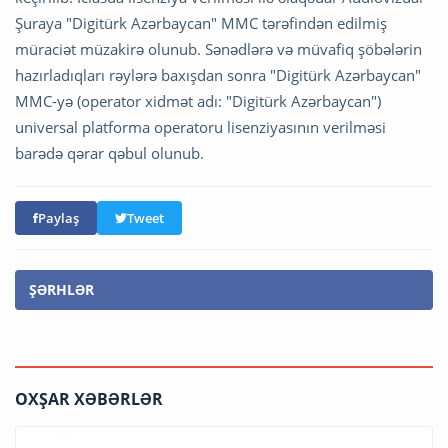
Şuraya "Digitürk Azərbaycan" MMC tərəfindən edilmiş
müraciət müzakirə olunub. Sənədlərə və müvafiq şöbələrin
hazırladıqları rəylərə baxışdan sonra "Digitürk Azərbaycan"
MMC-yə (operator xidmət adı: "Digitürk Azərbaycan")
universal platforma operatoru lisenziyasının verilməsi
barədə qərar qəbul olunub.
Paylaş
Tweet
ŞƏRHLƏR
OXŞAR XƏBƏRLƏR