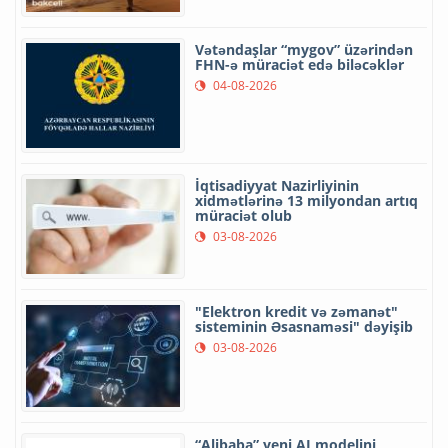
Vətəndaşlar “mygov” üzərindən
FHN-ə müraciət edə biləcəklər
04-08-2026
İqtisadiyyat Nazirliyinin
xidmətlərinə 13 milyondan artıq
müraciət olub
03-08-2026
"Elektron kredit və zəmanət"
sisteminin Əsasnaməsi" dəyişib
03-08-2026
“Alibaba” yeni AI modelini