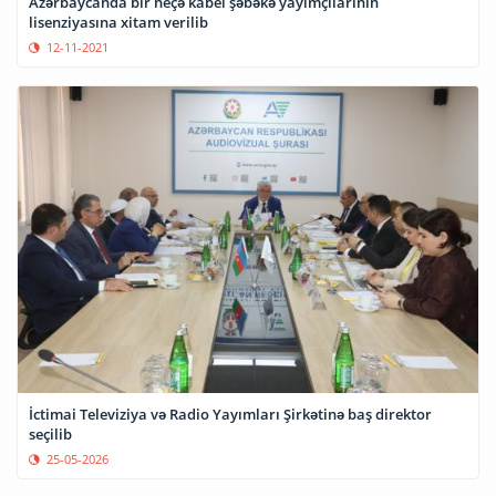
Azərbaycanda bir neçə kabel şəbəkə yayımçılarının
lisenziyasına xitam verilib
12-11-2021
İctimai Televiziya və Radio Yayımları Şirkətinə baş direktor
seçilib
25-05-2026