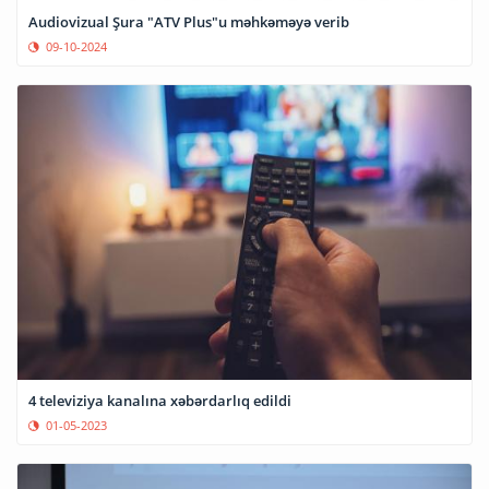
Audiovizual Şura "ATV Plus"u məhkəməyə verib
09-10-2024
4 televiziya kanalına xəbərdarlıq edildi
01-05-2023