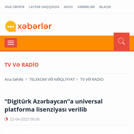
ANA SƏHİFƏ
LAYİHƏ HAQQINDA
ARXİV
XƏBƏRLƏR
ƏLAQƏ
TV VƏ RADİO
Ana Səhifə
TELEKOM VƏ NƏQLİYYAT
TV VƏ RADİO
“Digitürk Azərbaycan”a universal
platforma lisenziyası verilib
22-04-2025
09:36