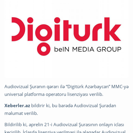
Audiovizual Şuranın qərarı ilə “Digitürk Azərbaycan” MMC-yə
universal platforma operatoru lisenziyası verilib.
Xeberler.az
bildirir ki, bu barədə Audiovizual Şuradan
məlumat verilib.
Bildirilib ki, aprelin 21-i Audiovizual Şurasının onlayn iclası
keçirilib. İclasda lisenziya verilməsi ilə əlaqədar Audiovizual