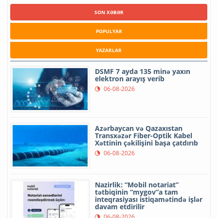
SON XƏBƏR
POPULYAR
YAZARLAR
DSMF 7 ayda 135 minə yaxın
elektron arayış verib
06-08-2026
Azərbaycan və Qazaxıstan
Transxəzər Fiber-Optik Kabel
Xəttinin çəkilişini başa çatdırıb
06-08-2026
Nazirlik: “Mobil notariat”
tətbiqinin “mygov”a tam
inteqrasiyası istiqamətində işlər
davam etdirilir
06-08-2026