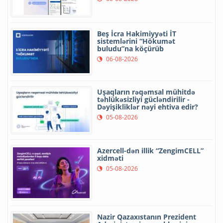
Beş İcra Hakimiyyəti İT
sistemlərini “Hökumət
buludu”na köçürüb
06-08-2026
Uşaqların rəqəmsal mühitdə
təhlükəsizliyi gücləndirilir -
Dəyişikliklər nəyi ehtiva edir?
05-08-2026
Azercell-dən illik “ZengimCELL”
xidməti
05-08-2026
Nazir Qazaxıstanın Prezident