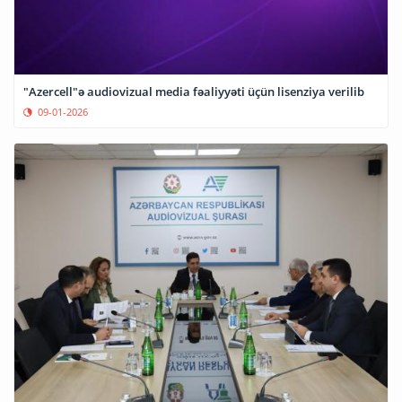
"Azercell"ə audiovizual media fəaliyyəti üçün lisenziya verilib
09-01-2026