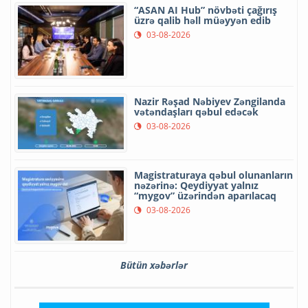
“ASAN AI Hub” növbəti çağırış
üzrə qalib həll müəyyən edib
03-08-2026
Nazir Rəşad Nəbiyev Zəngilanda
vətəndaşları qəbul edəcək
03-08-2026
Magistraturaya qəbul olunanların
nəzərinə: Qeydiyyat yalnız
“mygov” üzərindən aparılacaq
03-08-2026
Bütün xəbərlər