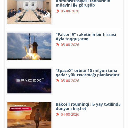
Administrasiyası rəhbərinin
müavini ilə görüşüb
05-08-2026
"Falcon 9" raketinin bir hissəsi
Ayla toqquşacaq
05-08-2026
“SpaceX” orbitə 10 milyon tona
qədər yük çıxarmağı planlaşdırır
05-08-2026
Bakcell rouminqi ilə yay tətilində
dünyanı kəşf et
04-08-2026