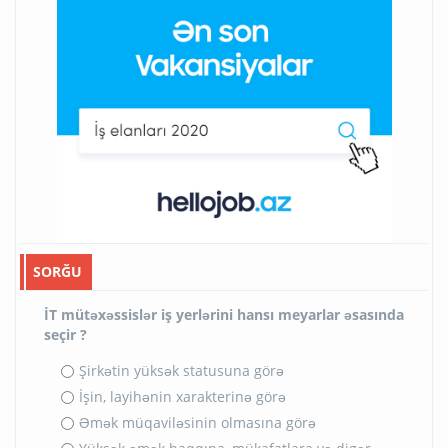
SORĞU
İT mütəxəssislər iş yerlərini hansı meyarlar əsasında
seçir ?
Şirkətin yüksək statusuna görə
İşin, layihənin xarakterinə görə
Əmək müqaviləsinin olmasına görə