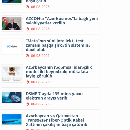
başa çatıb
06-08-2026
AZCON-a "Azərkosmos"la bağlı yeni
səlahiyyətlər verilib
06-08-2026
“Meta”nın süni intellekti test
zamanı başqa şirkətin sisteminə
daxil olub
06-08-2026
Azərbaycanın rəqəmsal idarəçilik
model iki beynəlxalq mükafata
layiq görülüb
06-08-2026
DSMF 7 ayda 135 minə yaxın
elektron arayış verib
06-08-2026
Azərbaycan və Qazaxıstan
Transxəzər Fiber-Optik Kabel
Xəttinin çəkilişini başa çatdırıb