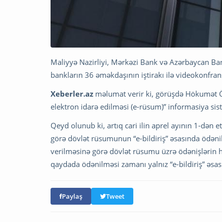
Maliyyə Nazirliyi, Mərkəzi Bank və Azərbaycan Bankl
bankların 36 əməkdaşının iştirakı ilə videokonfran
Xeberler.az
məlumat verir ki, görüşdə Hökumət Ö
elektron idarə edilməsi (e-rüsum)” informasiya sis
Qeyd olunub ki, artıq cari ilin aprel ayının 1-dən
görə dövlət rüsumunun “e-bildiriş” əsasında ödən
verilməsinə görə dövlət rüsumu üzrə ödənişlərin 
qaydada ödənilməsi zamanı yalnız “e-bildiriş” əsası
Paylaş
Tweet