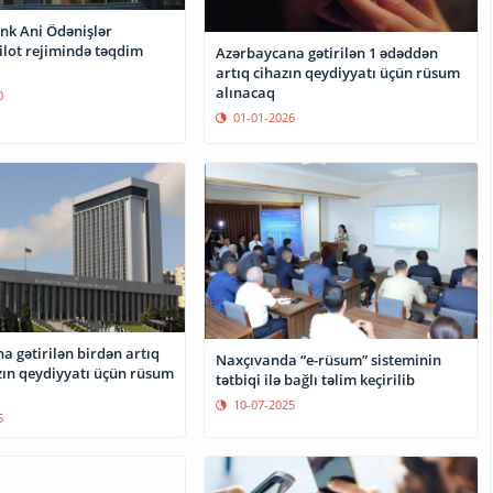
nk Ani Ödənişlər
ilot rejimində təqdim
Azərbaycana gətirilən 1 ədəddən
artıq cihazın qeydiyyatı üçün rüsum
alınacaq
0
01-01-2026
 gətirilən birdən artıq
Naxçıvanda “e-rüsum” sisteminin
zın qeydiyyatı üçün rüsum
tətbiqi ilə bağlı təlim keçirilib
10-07-2025
5