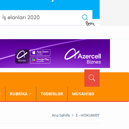
RUBRİKA
TƏDBİRLƏR
MÜSAHİBƏ
Ana Səhifə
E - HÖKUMƏT