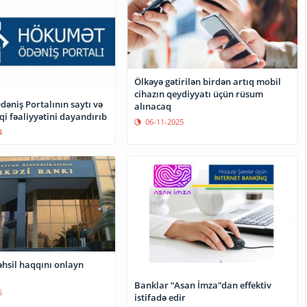
Ölkəyə gətirilən birdən artıq mobil
cihazın qeydiyyatı üçün rüsum
əniş Portalının saytı və
alınacaq
qi fəaliyyətini dayandırıb
06-11-2025
4
əhsil haqqını onlayn
Banklar “Asan İmza”dan effektiv
5
istifadə edir