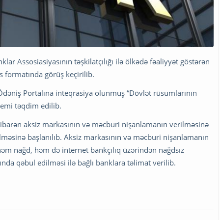
ar Assosiasiyasının təşkilatçılığı ilə ölkədə fəaliyyət göstərən
s formatında görüş keçirilib.
dəniş Portalına inteqrasiya olunmuş “Dövlət rüsumlarının
temi təqdim edilib.
 etibarən aksiz markasının və məcburi nişanlamanın verilməsinə
ilməsinə başlanılıb. Aksiz markasının və məcburi nişanlamanın
həm nağd, həm də internet bankçılıq üzərindən nağdsız
nda qəbul edilməsi ilə bağlı banklara təlimat verilib.