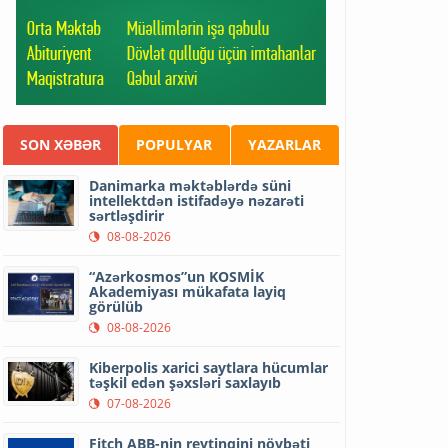
SON XƏBƏR
POPULYAR
YAZARLAR
Danimarka məktəblərdə süni
intellektdən istifadəyə nəzarəti
sərtləşdirir
08-08-2026
“Azərkosmos”un KOSMİK
Akademiyası mükafata layiq
görülüb
08-08-2026
Kiberpolis xarici saytlara hücumlar
təşkil edən şəxsləri saxlayıb
07-08-2026
Fitch ABB-nin reytinqini növbəti