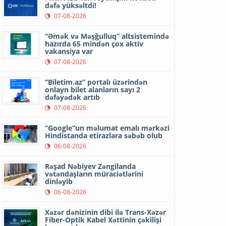
dəfə yüksəltdi!
07-08-2026
“Əmək və Məşğulluq” altsistemində
hazırda 65 mindən çox aktiv
vakansiya var
07-08-2026
“Biletim.az” portalı üzərindən
onlayn bilet alanların sayı 2
dəfəyədək artıb
07-08-2026
“Google”un məlumat emalı mərkəzi
Hindistanda etirazlara səbəb olub
06-08-2026
Rəşad Nəbiyev Zəngilanda
vətəndaşların müraciətlərini
dinləyib
06-08-2026
Xəzər dənizinin dibi ilə Trans-Xəzər
Fiber-Optik Kabel Xəttinin çəkilişi