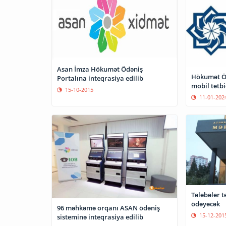
Asan İmza Hökumət Ödəniş
Hökumət Öd
Portalına inteqrasiya edilib
mobil tətbi
15-10-2015
11-01-202
Tələbələr t
ödəyəcək
96 məhkəmə orqanı ASAN ödəniş
15-12-201
sisteminə inteqrasiya edilib