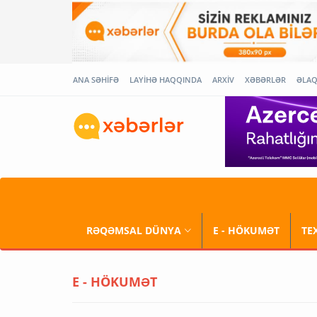
ANA SƏHİFƏ
LAYİHƏ HAQQINDA
ARXİV
XƏBƏRLƏR
ƏLA
RƏQƏMSAL DÜNYA
E - HÖKUMƏT
TE
E - HÖKUMƏT