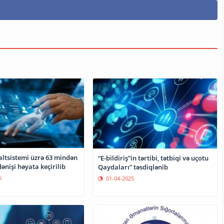
altsistemi üzrə 63 mindən
“E-bildiriş”in tərtibi, tətbiqi və uçotu
ənişi həyata keçirilib
Qaydaları” təsdiqlənib
6
01-04-2025