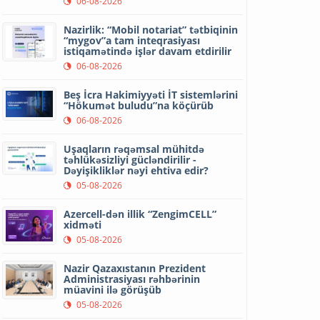
06-08-2026
Nazirlik: “Mobil notariat” tətbiqinin
“mygov”a tam inteqrasiyası
istiqamətində işlər davam etdirilir
06-08-2026
Beş İcra Hakimiyyəti İT sistemlərini
“Hökumət buludu”na köçürüb
06-08-2026
Uşaqların rəqəmsal mühitdə
təhlükəsizliyi gücləndirilir -
Dəyişikliklər nəyi ehtiva edir?
05-08-2026
Azercell-dən illik “ZengimCELL”
xidməti
05-08-2026
Nazir Qazaxıstanın Prezident
Administrasiyası rəhbərinin
müavini ilə görüşüb
05-08-2026