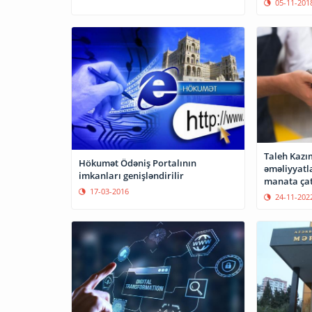
05-11-201
Taleh Kazı
Hökumət Ödəniş Portalının
əməliyyatl
imkanları genişləndirilir
manata çat
17-03-2016
24-11-202