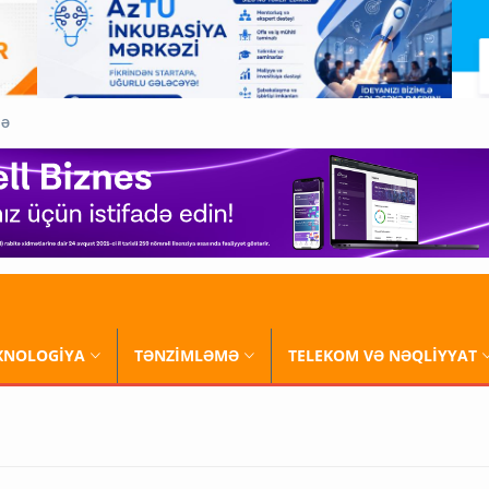
QƏ
XNOLOGİYA
TƏNZİMLƏMƏ
TELEKOM VƏ NƏQLİYYAT