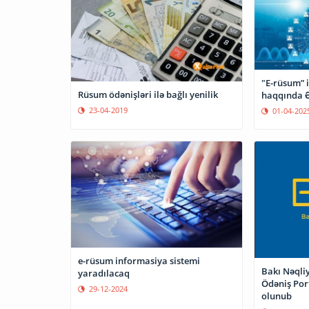
"E-rüsum” 
Rüsum ödənişləri ilə bağlı yenilik
haqqında Ə
23-04-2019
01-04-202
e-rüsum informasiya sistemi
Bakı Nəqli
yaradılacaq
Ödəniş Port
29-12-2024
olunub