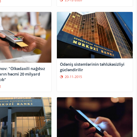
8
Ödəniş sistemlərinin təhlükəsizliyi
mov: "Ölkədaxili nağdsız
gücləndirilir
arın həcmi 20 milyard
20-11-2015
ıb"
2