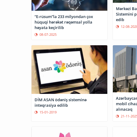
Mərkəzi Ba
Sistemini p
“E-rüsum”la 233 milyondan çox
edib
hüquqi hərəkət rəqəmsal yolla
12-08-202
həyata keçirilib
08-07-2025
Azərbaycana
DİM ASAN ödəniş sisteminə
mobil ciha
inteqrasiya edilib
alınacaq
15-01-2019
21-11-202