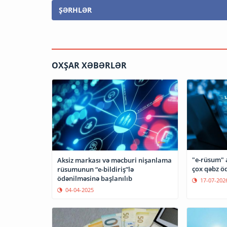
ŞƏRHLƏR
OXŞAR XƏBƏRLƏR
"e-rüsum" 
Aksiz markası və məcburi nişanlama
çox qəbz öd
rüsumunun “e-bildiriş”lə
ödənilməsinə başlanılıb
17-07-202
04-04-2025