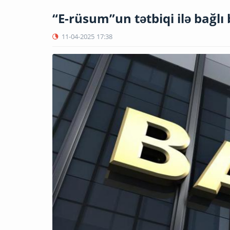
“E-rüsum”un tətbiqi ilə bağlı 
11-04-2025
17:38