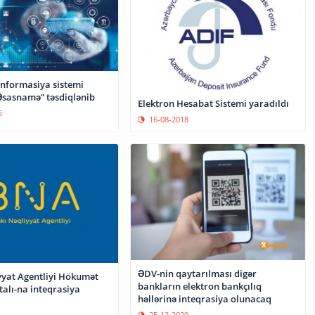
informasiya sistemi
sasnamə” təsdiqlənib
Elektron Hesabat Sistemi yaradıldı
5
16-08-2018
ƏDV-nin qaytarılması digər
yyat Agentliyi Hökumət
bankların elektron bankçılıq
alı-na inteqrasiya
həllərinə inteqrasiya olunacaq
25-12-2020