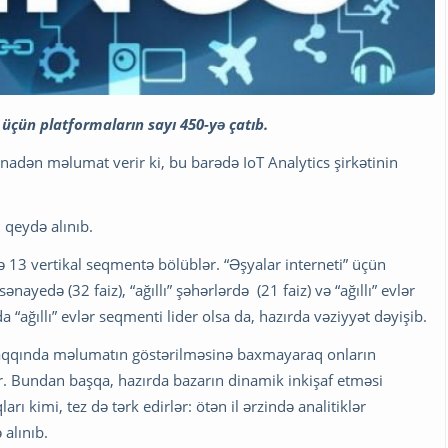
 üçün platformaların sayı 450-yə çatıb.
nadən məlumat verir ki, bu barədə IoT Analytics şirkətinin
 qeydə alınıb.
 13 vertikal seqmentə bölüblər. “Əşyalar interneti” üçün
ənayedə (32 faiz), “ağıllı” şəhərlərdə (21 faiz) və “ağıllı” evlər
a “ağıllı” evlər seqmenti lider olsa da, hazırda vəziyyət dəyişib.
 haqqında məlumatın göstərilməsinə baxmayaraq onların
ır. Bundan başqa, hazırda bazarın dinamik inkişaf etməsi
ı kimi, tez də tərk edirlər: ötən il ərzində analitiklər
alınıb.