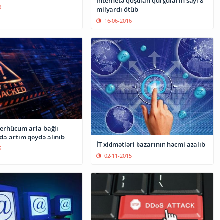
İnternetə qoşulan qurğuların sayı 8
8
milyardı ötüb
16-06-2016
berhücumlarla bağlı
da artım qeydə alınıb
İT xidmətləri bazarının həcmi azalıb
6
02-11-2015