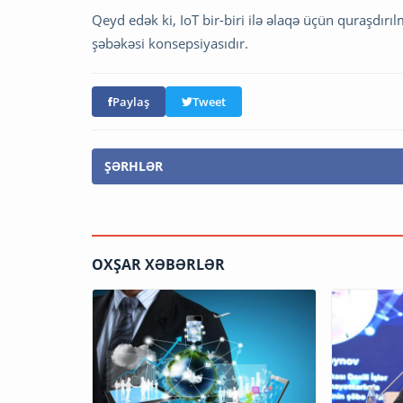
Qeyd edək ki, IoT bir-biri ilə əlaqə üçün quraşdırıl
şəbəkəsi konsepsiyasıdır.
Paylaş
Tweet
ŞƏRHLƏR
OXŞAR XƏBƏRLƏR