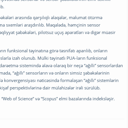
ib.
əkələri arasında qarşılıqlı əlaqələr, məlumat ötürmə
rma sxemləri araşdırılıb. Məqalədə, həmçinin sensor
qliyyat şəbəkələri, pilotsuz uçuş aparatları və digər müasir
ın funksional təyinatına görə təsnifatı aparılıb, onların
slarla izah olunub. Mülki təyinatlı PUA-ların funksional
darəetmə sistemində əlavə olaraq bir neçə “ağıllı” sensorlardan
ada, “ağıllı” sensorların və onların simsiz şəbəkələrinin
ə konvergensiyası nəticəsində formalaşan “ağıllı” sistemlərin
kişaf perspektivlərinə dair mülahizələr irəli sürülüb.
Web of Science” və “Scopus” elmi bazalarında indeksləşir.