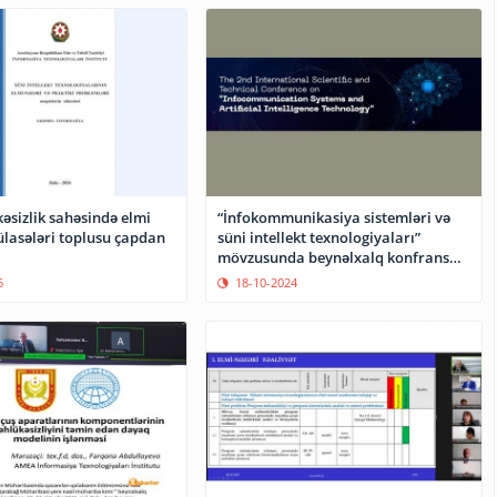
əsizlik sahəsində elmi
“İnfokommunikasiya sistemləri və
ülasələri toplusu çapdan
süni intellekt texnologiyaları”
mövzusunda beynəlxalq konfrans
keçiriləcək
6
18-10-2024