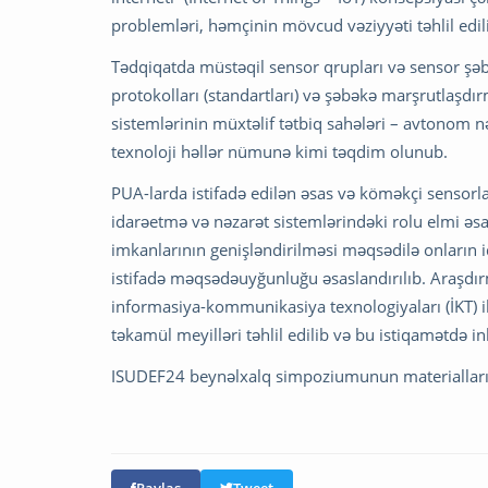
problemləri, həmçinin mövcud vəziyyəti təhlil edil
Tədqiqatda müstəqil sensor qrupları və sensor şəb
protokolları (standartları) və şəbəkə marşrutlaşdı
sistemlərinin müxtəlif tətbiq sahələri – avtonom nə
texnoloji həllər nümunə kimi təqdim olunub.
PUA-larda istifadə edilən əsas və köməkçi sensorlar
idarəetmə və nəzarət sistemlərindəki rolu elmi əsa
imkanlarının genişləndirilməsi məqsədilə onların i
istifadə məqsədəuyğunluğu əsaslandırılıb. Araşdırm
informasiya-kommunikasiya texnologiyaları (İKT) il
təkamül meyilləri təhlil edilib və bu istiqamətdə in
ISUDEF24 beynəlxalq simpoziumunun materialları “
Paylaş
Tweet