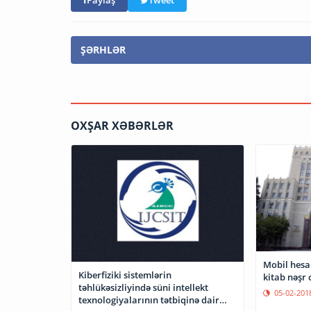
ŞƏRHLƏR
OXŞAR XƏBƏRLƏR
Mobil hesab
Kiberfiziki sistemlərin
kitab nəşr
təhlükəsizliyində süni intellekt
05-02-201
texnologiyalarının tətbiqinə dair