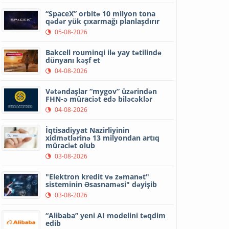
“SpaceX” orbitə 10 milyon tona
qədər yük çıxarmağı planlaşdırır
05-08-2026
Bakcell rouminqi ilə yay tətilində
dünyanı kəşf et
04-08-2026
Vətəndaşlar “mygov” üzərindən
FHN-ə müraciət edə biləcəklər
04-08-2026
İqtisadiyyat Nazirliyinin
xidmətlərinə 13 milyondan artıq
müraciət olub
03-08-2026
"Elektron kredit və zəmanət"
sisteminin Əsasnaməsi" dəyişib
03-08-2026
“Alibaba” yeni AI modelini təqdim
edib