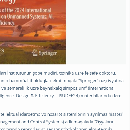
arı İnstitutunun şöbə müdiri, texnika üzrə fəlsəfə doktoru,
anın həmmüəllif olduqları elmi məqalə “Springer” nəşriyyatına
ayn və səmərəlilik üzrə beynəlxalq simpozium” (International
igence, Design & Efficiency – ISUDEF24) materiallarında dərc
ntellektual idarəetmə və nəzarət sistemlərinin ayrılmaz hissəsi”
 Management and Control Systems) adlı məqalədə “Əşyaların
çərçivəsində sensorlar və sensor şəbəkələrinin elmi-texniki