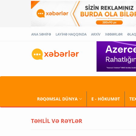
ANA SƏHİFƏ
LAYİHƏ HAQQINDA
ARXİV
XƏBƏRLƏR
ƏLA
RƏQƏMSAL DÜNYA
E - HÖKUMƏT
TE
TƏHLİL VƏ RƏYLƏR