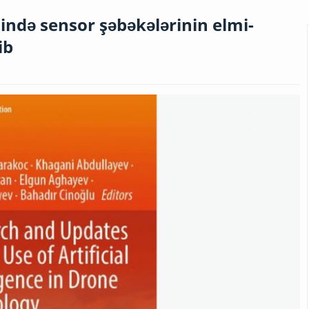
sində sensor şəbəkələrinin elmi-
ib