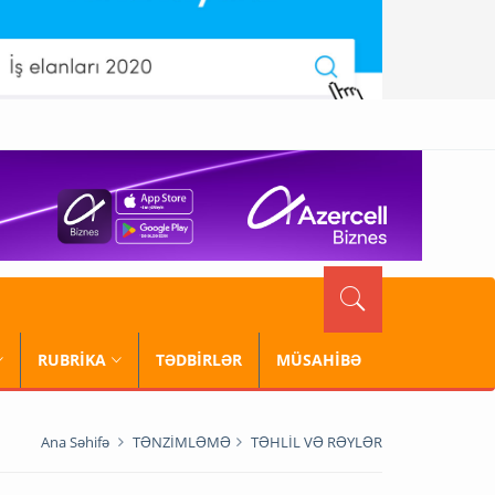
RUBRİKA
TƏDBİRLƏR
MÜSAHİBƏ
Ana Səhifə
TƏNZİMLƏMƏ
TƏHLİL VƏ RƏYLƏR