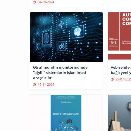
tədqiqat aparılıb
04-09-2024
Ətraf mühitin monitorinqində
Veb-səhifəl
“ağıllı” sistemlərin işlənilməsi
bağlı yeni 
araşdırılır
25-07-202
19-11-2024