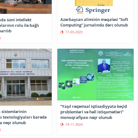
Azərbaycan aliminin məqaləsi “Soft
ada süni intellekt
Computing” jurnalında dərc olunub
larının rolu ilə bağlı
arılıb
17-03-2023
5
“Yaşıl rəqəmsal iqtisadiyyata keçid
sistemlərinin
problemləri və həll istiqamətləri”
ı texnologiyaları barədə
monoqrafiyası nəşr olunub
a nəşr olunub
19-11-2024
5