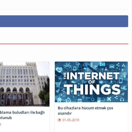
Bu cihazlara hücum etmək çox
lama buludları ilə bağlı
asandır
 olunub
01-05-2018
8