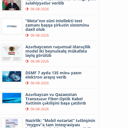
səlahiyyətlər verilib
06-08-2026
“Meta”nın süni intellekti test
zamanı başqa şirkətin sisteminə
daxil olub
06-08-2026
Azərbaycanın rəqəmsal idarəçilik
model iki beynəlxalq mükafata
layiq görülüb
06-08-2026
DSMF 7 ayda 135 minə yaxın
elektron arayış verib
06-08-2026
Azərbaycan və Qazaxıstan
Transxəzər Fiber-Optik Kabel
Xəttinin çəkilişini başa çatdırıb
06-08-2026
Nazirlik: “Mobil notariat” tətbiqinin
“mygov”a tam inteqrasiyası