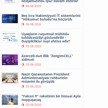
istiqamətində işlər davam etdirilir
06-08-2026
Beş İcra Hakimiyyəti İT sistemlərini
“Hökumət buludu”na köçürüb
06-08-2026
Uşaqların rəqəmsal mühitdə
təhlükəsizliyi gücləndirilir -
Dəyişikliklər nəyi ehtiva edir?
05-08-2026
Azercell-dən illik “ZengimCELL”
xidməti
05-08-2026
Nazir Qazaxıstanın Prezident
Administrasiyası rəhbərinin
müavini ilə görüşüb
05-08-2026
"Falcon 9" raketinin bir hissəsi Ayla
toqquşacaq
05-08-2026