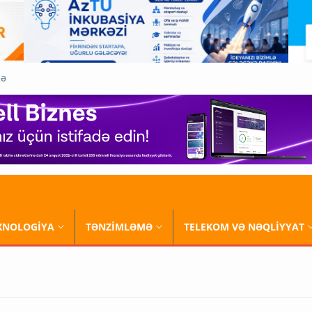
QƏ
XNOLOGİYA
TƏNZİMLƏMƏ
TELEKOM VƏ NƏQLİYYAT