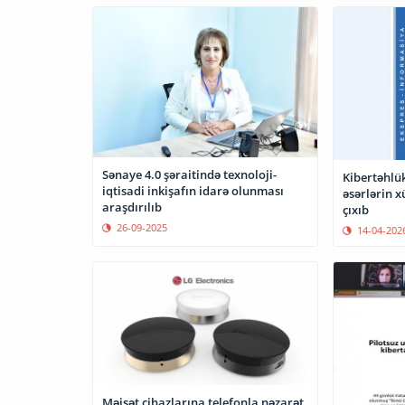
Sənaye 4.0 şəraitində texnoloji-
Kibertəhlük
iqtisadi inkişafın idarə olunması
əsərlərin x
araşdırılıb
çıxıb
26-09-2025
14-04-202
Məişət cihazlarına telefonla nəzarət