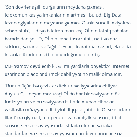
“Son dövrlər ağıllı qurğuların meydana çıxması,
telekomunikasiya imkanlarının artması, bulud, Big Data
texnologiyalarının meydana gəlməsi Əİ-nin sürətli inkişafına
səbəb olub”, – deyə bildirən məruzəçi Əİ-nin tətbiq sahələri
barədə danışdı. O, Əİ-nin kənd təsərrüfatı, neft və qaz
sektoru, şəhərlər və “ağıllı” evlər, ticarət mərkəzləri, eləcə də
insanlar üzərində tətbiq olunduğunu bildiribş
M.Həşimov qeyd edib ki, Əİ milyardlarla obyektləri İnternet
üzərindən əlaqələndirmək qabiliyyətinə malik olmalıdır.
“Bunun üçün isə çevik arxitektur səviyyələrinə ehtiyac
duyulur”, – deyən məruzəçi Əİ-də hər bir səviyyənin öz
funksiyaları və bu səviyyədə istifadə olunan cihazlar
vasitəsilə müəyyən edildiyini diqqətə çatdırıb. O, sensorların
illər üzrə qiyməti, temperatur və nəmişlik sensoru, tibbi
sensor, sensor səviyyəsində istifadə olunan şəbəkə
standartları və sensor səviyyəsinin problemlərindən söz