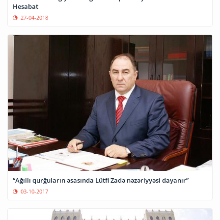
Hesabat
27-04-2018
“Ağıllı qurğuların əsasında Lütfi Zadə nəzəriyyəsi dayanır”
03-10-2017