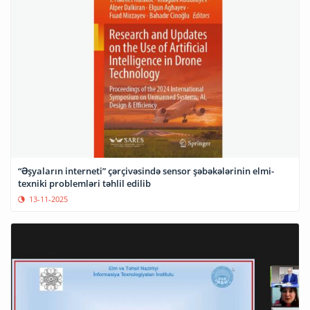
“Əşyaların interneti” çərçivəsində sensor şəbəkələrinin elmi-
texniki problemləri təhlil edilib
13-11-2025