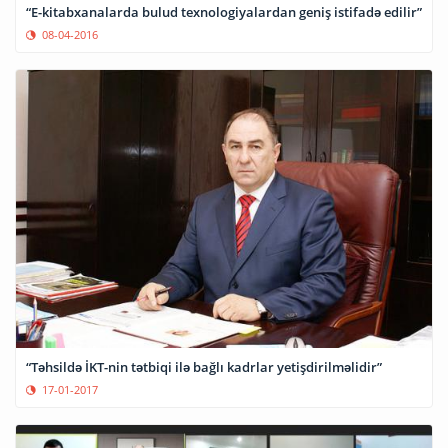
“E-kitabxanalarda bulud texnologiyalardan geniş istifadə edilir”
08-04-2016
“Təhsildə İKT-nin tətbiqi ilə bağlı kadrlar yetişdirilməlidir”
17-01-2017