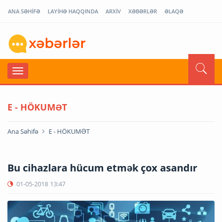
ANA SƏHİFƏ
LAYİHƏ HAQQINDA
ARXİV
XƏBƏRLƏR
ƏLAQƏ
E - HÖKUMƏT
Ana Səhifə
E - HÖKUMƏT
Bu cihazlara hücum etmək çox asandır
01-05-2018
13:47