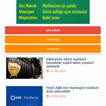
SON XƏBƏR
POPULYAR
YAZARLAR
Kiberpolis xarici saytlara
hücumlar təşkil edən şəxsləri
saxlayıb
07-08-2026
Fitch ABB-nin reytinqini növbəti
dəfə yüksəltdi!
07-08-2026