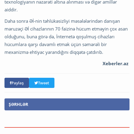
texnologiyanın nəzarəti altına alınması və digər amillər
aiddir.
Daha sonra Əİ-nin təhlükəsizliyi məsələlərindən danışan
məruzəçi Əİ cihazlarının 70 faizinə hücum etməyin çox asan
olduğunu, buna görə də, İnternetə qoşulmuş cihazları
hücumlara qarşı davamlı etmək üçün səmərəli bir
mexanizmə ehtiyac yarandığını diqqətə çatdırıb.
Xeberler.az
Paylaş
Tweet
ŞƏRHLƏR