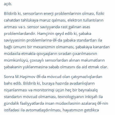
açıb.
Bildirib ki, sensorların enerji problemlərinin olması, fiziki
cəhətdən təhlükəyə məruz qalması, elektron tullantıların
artması və s. sensor səviyyəndə rast gəlinən əsas
problemlərdəndir. Həmçinin qeyd edib ki, şəbəkə
səviyyəsinin problemlərinə Əİ-də şəbəkə standartları ilə
bağlı ümumi bir mexanizmin olmaması, şəbəkəyə kənardan
müdaxilə etməklə qovşaqların sıradan çıxarılmasının
mümkünlüyü, çoxsaylı sensorlardan alınan məlumatların
şəbəkənin yüklənməsinə səbəb olmasını da aid etmək olar.
Sonra M.Həşimov Əİ-də mövcud olan çatışmazlıqlardan
bəhs edib. Bildirib ki, buraya hazırda avadanlıqların
nişanlanması və monitorinqi üçün heç bir beynəlxalq
standartın mövcud olmaması, texnologiyanın inkişafı ilə
gündəlik fəaliyyətlərdə insan müdaxiləsinin azalaraq Əİ-nin
istifadəsi ilə avtomatlaşdırılması, həyatımızın getdikcə