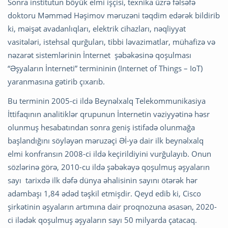
Sonra institutun böyük elmi işçisi, texnika üzrə fəlsəfə
doktoru Məmməd Həşimov məruzəni təqdim edərək bildirib
ki, məişət avadanlıqları, elektrik cihazları, nəqliyyat
vasitələri, istehsal qurğuları, tibbi ləvazimatlar, mühafizə və
nəzarət sistemlərinin İnternet şəbəkəsinə qoşulması
“Əşyaların İnterneti” termininin (Internet of Things – IoT)
yaranmasına gətirib çıxarıb.
Bu terminin 2005-ci ildə Beynəlxalq Telekommunikasiya
İttifaqının analitiklər qrupunun İnternetin vəziyyətinə həsr
olunmuş hesabatından sonra geniş istifadə olunmağa
başlandığını söyləyən məruzəçi Əİ-yə dair ilk beynəlxalq
elmi konfransın 2008-ci ildə keçirildiyini vurğulayıb. Onun
sözlərinə görə, 2010-cu ildə şəbəkəyə qoşulmuş əşyaların
sayı tarixdə ilk dəfə dünya əhalisinin sayını ötərək hər
adambaşı 1,84 ədəd təşkil etmişdir. Qeyd edib ki, Cisco
şirkətinin əşyaların artımına dair proqnozuna əsasən, 2020-
ci ilədək qoşulmuş əşyaların sayı 50 milyarda çatacaq.