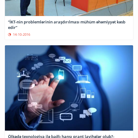
“İKT-nin problemlərinin araşdırılması mühüm əhəmiyyət kəsb
edir”
14-10-2016
Ölkədə texnologiya ilə bağlı hansı qrant layihələr olub?-