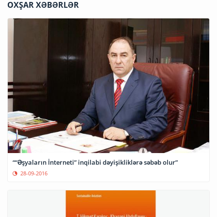
OXŞAR XƏBƏRLƏR
““Əşyaların İnterneti” inqilabi dəyişikliklərə səbəb olur”
28-09-2016