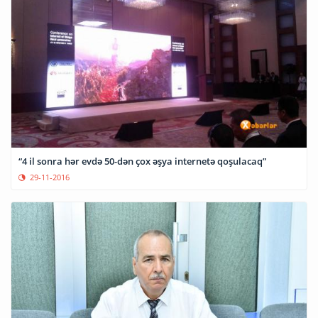
“4 il sonra hər evdə 50-dən çox əşya internetə qoşulacaq”
29-11-2016