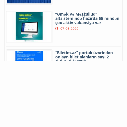
“Əmək və Məşğulluq”
altsistemində hazırda 65 mindən
çox aktiv vakansiya var
07-08-2026
“Biletim.az” portalı üzərindən
onlayn bilet alanların sayı 2
dəfəyədək artıb
07-08-2026
“Google”un məlumat emalı
mərkəzi Hindistanda etirazlara
səbəb olub
06-08-2026
Rəşad Nəbiyev Zəngilanda