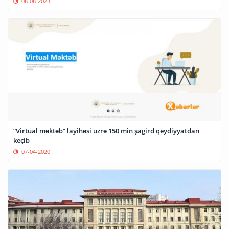
08-08-2023
“Virtual məktəb” layihəsi üzrə 150 min şagird qeydiyyatdan
keçib
07-04-2020