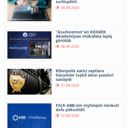
sərtləşdirir
08-08-2026
“Azərkosmos”un KOSMİK
Akademiyası mükafata layiq
görülüb
08-08-2026
Kiberpolis xarici saytlara
hücumlar təşkil edən şəxsləri
saxlayıb
07-08-2026
Fitch ABB-nin reytinqini növbəti
dəfə yüksəltdi!
07-08-2026