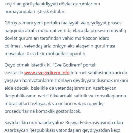
keçirilən görüşdə aidiyyəti dövlət qurumlarının
nümayəndələri iştirak ediblər.
Görüş zamanı yeni portalın fəaliyyəti və qeydiyyat prosesi
haqqında ətraflı məlumat verilib, eləcə də prosesin müvafiq
dövlət qurumları tərəfindən vahid mərkəzdən idarə
edilməsi, vətəndaşlarla onlayn əks əlaqənin qurulması
məsələləri üzrə fikir mübadiləsi aparılıb.
Qeyd etmək istərdik ki, “Evə Gedirəm” portalı
vasitəsilə
www.evegedirem.info
internet səhifəsində xaricdə
yaşayan həmvətənlərimiz onlayn qeydiyyata düşmək imkanı
əldə edəcək, beləliklə də vətəndaşlarımızın Azərbaycan
Respublikasının xarici ölkələrdəki səfirlik və konsullaqlarına
müraciətləri tezləşəcək və onların vətənə qayıdış
prosedurlarına köməklik göstəriləcək.
Saytda ilkin mərhələdə yalnız Rusiya Federasiyasında olan
Azərbaycan Respublikası vətəndaşları qeydiyyatdan keçə