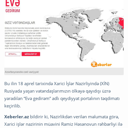
Bu ilin 18 aprel tarixində Xarici İşlər Nazirliyində (XİN)
Rusiyada yaşan vətəndaşlarımızın ölkəyə qayıdışı üzrə
yaradılan “Evə gedirəm” adlı qeydiyyat portalının təqdimatı
keçirilib.
Xeberler.az
bildirir ki, Nazirlikdən verilən məlumata görə,
Xarici işlər nazirinin müavini Ramiz Həsənovun rəhbərliyi ilə