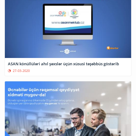
ASAN könüllüləri ahıl şəxslər üçün xüsusi təşəbbüs göstərib
27-03-2020