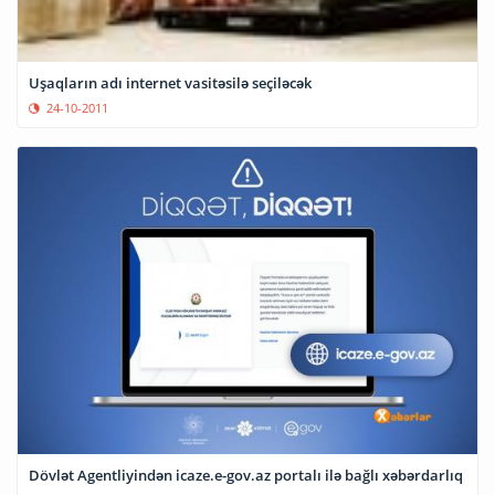
Uşaqların adı internet vasitəsilə seçiləcək
24-10-2011
Dövlət Agentliyindən icaze.e-gov.az portalı ilə bağlı xəbərdarlıq