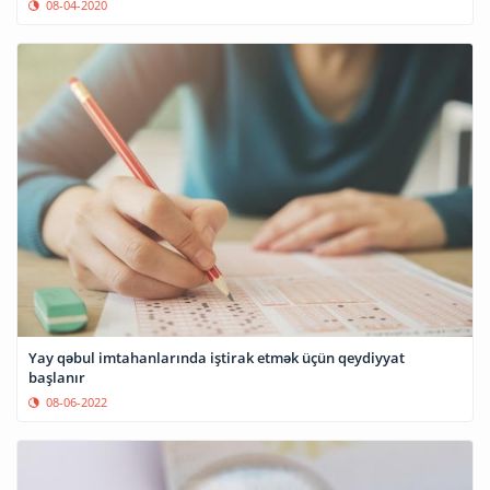
08-04-2020
Yay qəbul imtahanlarında iştirak etmək üçün qeydiyyat
başlanır
08-06-2022