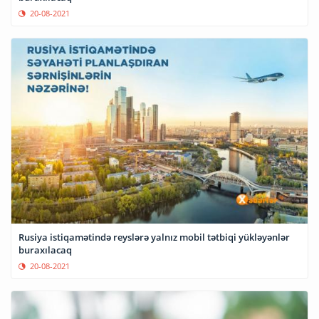
20-08-2021
Rusiya istiqamətində reyslərə yalnız mobil tətbiqi yükləyənlər
buraxılacaq
20-08-2021