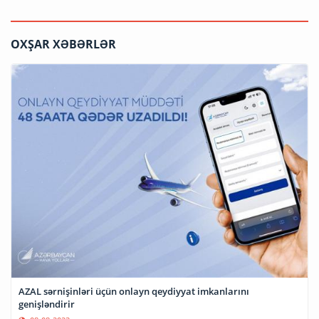
OXŞAR XƏBƏRLƏR
AZAL sərnişinləri üçün onlayn qeydiyyat imkanlarını
genişləndirir