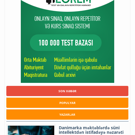
SON XƏBƏR
POPULYAR
YAZARLAR
Danimarka məktəblərdə süni
intellektdən istifadəyə nəzarəti