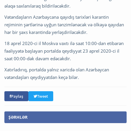
əlaqə saxlanılaraq bildiriləcəkdir.
Vətəndaşların Azərbaycana qayıdış tarixləri karantin
rejiminin şərtlərinə uyğun tənzimlənəcək və ölkəyə qayıdan
hər bir şəxs karantində yerləşdiriləcəkdir.
18 aprel 2020-ci il Moskva vaxtı ilə saat 10:00-dan etibarən
fəaliyyətə başlayan portalda qeydiyyat 23 aprel 2020-ci il
saat 00:00-dək davam edəcəkdir.
Xatırladırıq, portalda yalnız xaricdə olan Azərbaycan
vətəndaşları qeydiyyatdan keçə bilər.
Paylaş
Tweet
ŞƏRHLƏR