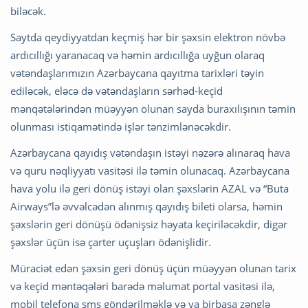
biləcək.
Saytda qeydiyyatdan keçmiş hər bir şəxsin elektron növbə
ardıcıllığı yaranacaq və həmin ardıcıllığa uyğun olaraq
vətəndaşlarımızın Azərbaycana qayıtma tarixləri təyin
ediləcək, eləcə də vətəndaşların sərhəd-keçid
mənqətələrindən müəyyən olunan sayda buraxılışının təmin
olunması istiqamətində işlər tənzimlənəcəkdir.
Azərbaycana qayıdış vətəndaşın istəyi nəzərə alınaraq hava
və quru nəqliyyatı vasitəsi ilə təmin olunacaq. Azərbaycana
hava yolu ilə geri dönüş istəyi olan şəxslərin AZAL və “Buta
Airways”lə əvvəlcədən alınmış qayıdış bileti olarsa, həmin
şəxslərin geri dönüşü ödənişsiz həyata keçiriləcəkdir, digər
şəxslər üçün isə çarter uçuşları ödənişlidir.
Müraciət edən şəxsin geri dönüş üçün müəyyən olunan tarix
və keçid məntəqələri barədə məlumat portal vasitəsi ilə,
mobil telefona sms göndərilməklə və ya birbaşa zənglə