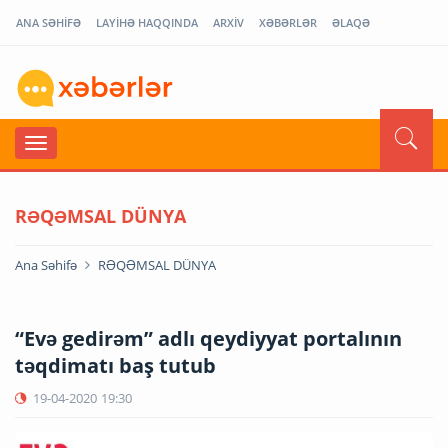
ANA SƏHİFƏ
LAYİHƏ HAQQINDA
ARXİV
XƏBƏRLƏR
ƏLAQƏ
RƏQƏMSAL DÜNYA
Ana Səhifə
RƏQƏMSAL DÜNYA
“Evə gedirəm” adlı qeydiyyat portalının
təqdimatı baş tutub
19-04-2020
19:30