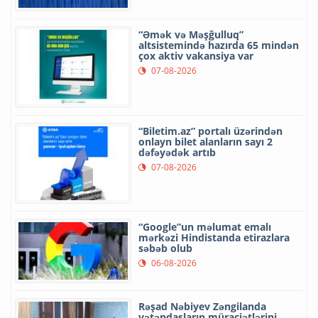
“Əmək və Məşğulluq”
altsistemində hazırda 65 mindən
çox aktiv vakansiya var
07-08-2026
“Biletim.az” portalı üzərindən
onlayn bilet alanların sayı 2
dəfəyədək artıb
07-08-2026
“Google”un məlumat emalı
mərkəzi Hindistanda etirazlara
səbəb olub
06-08-2026
Rəşad Nəbiyev Zəngilanda
vətəndaşların müraciətlərini