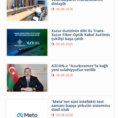
dinləyib
06-08-2026
Xəzər dənizinin dibi ilə Trans-
Xəzər Fiber-Optik Kabel Xəttinin
çəkilişi başa çatıb
06-08-2026
AZCON-a "Azərkosmos"la bağlı
yeni səlahiyyətlər verilib
06-08-2026
“Meta”nın süni intellekti test
zamanı başqa şirkətin sisteminə
daxil olub
06-08-2026