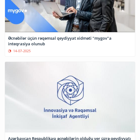
Əcnəbilər üçün rəqəmsal qeydiyyat xidməti "mygov"a
inteqrasiya olunub
14-07-2025
Azərbaycan Respublikası əcnəbilərin olduğu yer üzrə qeydiyyatı