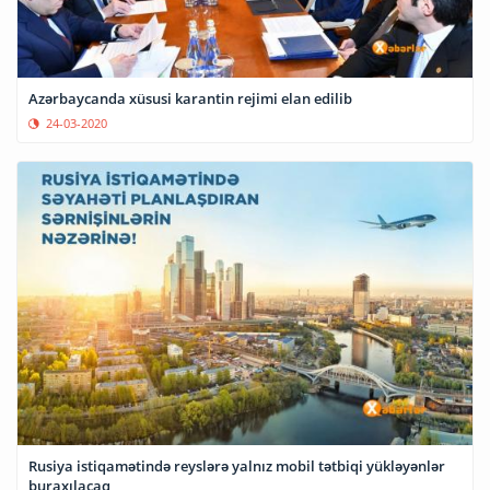
Azərbaycanda xüsusi karantin rejimi elan edilib
24-03-2020
Rusiya istiqamətində reyslərə yalnız mobil tətbiqi yükləyənlər
buraxılacaq