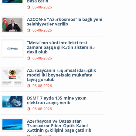
başa çatıb
06-08-2026
AZCON-a "Azərkosmos"la bağlı yeni
səlahiyyətlər verilib
06-08-2026
“Meta”nın süni intellekti test
zamanı başqa şirkətin sisteminə
daxil olub
06-08-2026
Azərbaycanın rəqəmsal idarəçilik
model iki beynəlxalq mükafata
layiq görülüb
06-08-2026
DSMF 7 ayda 135 minə yaxın
elektron arayış verib
06-08-2026
Azərbaycan və Qazaxıstan
Transxəzər Fiber-Optik Kabel
Xəttinin çəkilişini başa çatdırıb