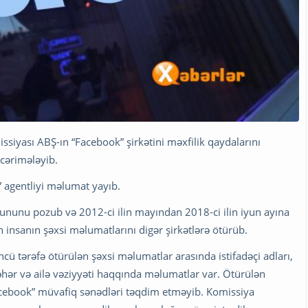
iyası ABŞ-ın “Facebook” şirkətini məxfilik qaydalarını
cərimələyib.
 agentliyi məlumat yayıb.
nununu pozub və 2012-ci ilin mayından 2018-ci ilin iyun ayına
on insanın şəxsi məlumatlarını digər şirkətlərə ötürüb.
ü tərəfə ötürülən şəxsi məlumatlar arasında istifadəçi adları,
əhər və ailə vəziyyəti haqqında məlumatlar var. Ötürülən
cebook” müvafiq sənədləri təqdim etməyib. Komissiya