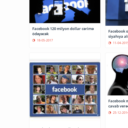
Facebook 120 milyon dollar cərimə
Facebook o
ödəyəcək
siyahıya al
18-05-2017
11-04-201
Facebook 
cavab verə
25-12-201