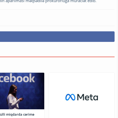
qının aparılması məqsədilə prokurorluğa müraciət edib.
ülli miqdarda cərimə