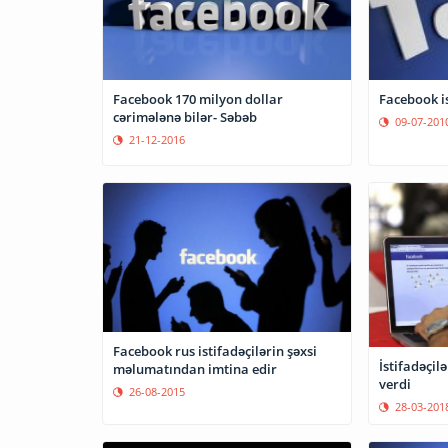
Facebook 170 milyon dollar
Facebook ist
cərimələnə bilər- Səbəb
09-07-201
21-12-2016
Facebook rus istifadəçilərin şəxsi
İstifadəçi
məlumatından imtina edir
verdi
26-08-2015
28-03-201