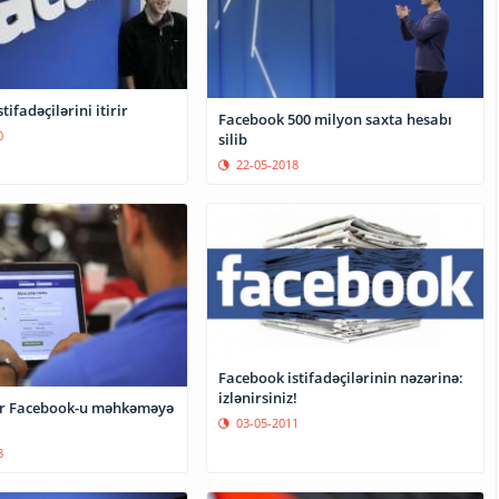
ifadəçilərini itirir
Facebook 500 milyon saxta hesabı
0
silib
22-05-2018
Facebook istifadəçilərinin nəzərinə:
izlənirsiniz!
lər Facebook-u məhkəməyə
03-05-2011
8