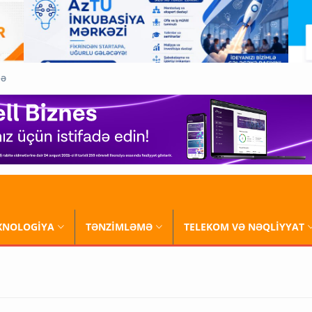
QƏ
XNOLOGİYA
TƏNZİMLƏMƏ
TELEKOM VƏ NƏQLİYYAT