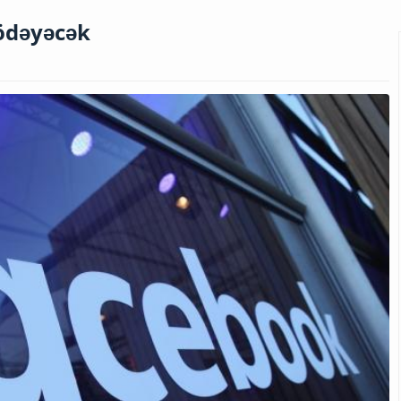
ödəyəcək