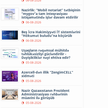
06-08-2026
Nazirlik: “Mobil notariat” tətbiqinin
“mygov”a tam inteqrasiyası
istiqamətində işlər davam etdirilir
06-08-2026
Beş İcra Hakimiyyəti İT sistemlərini
“Hökumət buludu”na köçürüb
06-08-2026
Uşaqların rəqəmsal mühitdə
təhlükəsizliyi gücləndirilir -
Dəyişikliklər nəyi ehtiva edir?
05-08-2026
Azercell-dən illik “ZengimCELL”
xidməti
05-08-2026
Nazir Qazaxıstanın Prezident
Administrasiyası rəhbərinin
müavini ilə görüşüb
05-08-2026