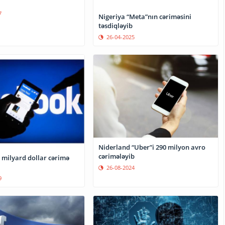
7
Nigeriya “Meta”nın cəriməsini
təsdiqləyib
26-04-2025
Niderland “Uber”i 290 milyon avro
cərimələyib
 milyard dollar cərimə
26-08-2024
9