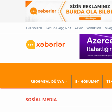
ANA SƏHİFƏ
LAYİHƏ HAQQINDA
ARXİV
XƏBƏRLƏR
ƏLA
RƏQƏMSAL DÜNYA
E - HÖKUMƏT
TE
SOSİAL MEDIA