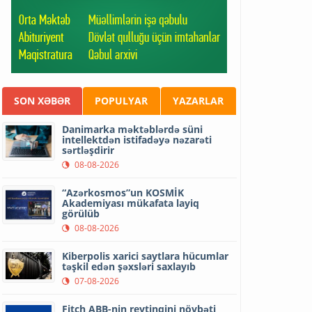
SON XƏBƏR
POPULYAR
YAZARLAR
Danimarka məktəblərdə süni
intellektdən istifadəyə nəzarəti
sərtləşdirir
08-08-2026
“Azərkosmos”un KOSMİK
Akademiyası mükafata layiq
görülüb
08-08-2026
Kiberpolis xarici saytlara hücumlar
təşkil edən şəxsləri saxlayıb
07-08-2026
Fitch ABB-nin reytinqini növbəti