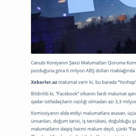
Cənubi Koreyanın Şəxsi Məlumatları Qoruma Komiss
pozduğuna görə 6 milyon ABŞ dolları məbləğində 
Xeberler.az
məlumat verir ki, bu barədə “Yonhap”
Bildirilib ki, “Facebook” ölkənin fərdi məlumat qa
qədər istifadəçilərin razılığı olmadan azı 3,3 mily
Komissiyanın əldə etdiyi məlumatlara əsasən, üçünc
ünvanları, doğum tarixi, iş təcrübəsi, doğulduğu ş
məlumatların dəqiq həcmi məlum deyil, çünki “Fa