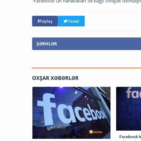
“Facebook”un hərəkətləri ilə bağlı cinayət istinta
Paylaş
Tweet
ŞƏRHLƏR
OXŞAR XƏBƏRLƏR
Facebook k