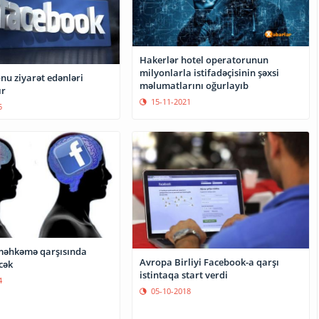
Hakerlər hotel operatorunun
milyonlarla istifadəçisinin şəxsi
nu ziyarət edənləri
məlumatlarını oğurlayıb
ır
15-11-2021
5
məhkəmə qarşısında
Avropa Birliyi Facebook-a qarşı
cək
istintaqa start verdi
4
05-10-2018