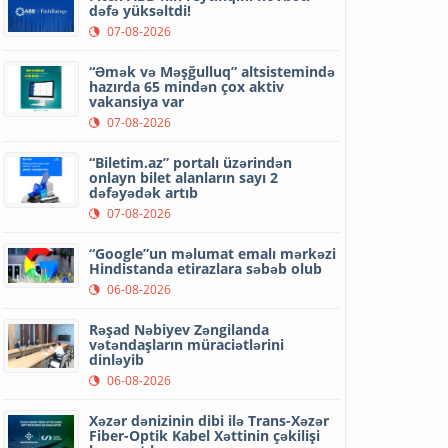
dəfə yüksəltdi!
07-08-2026
“Əmək və Məşğulluq” altsistemində
hazırda 65 mindən çox aktiv
vakansiya var
07-08-2026
“Biletim.az” portalı üzərindən
onlayn bilet alanların sayı 2
dəfəyədək artıb
07-08-2026
“Google”un məlumat emalı mərkəzi
Hindistanda etirazlara səbəb olub
06-08-2026
Rəşad Nəbiyev Zəngilanda
vətəndaşların müraciətlərini
dinləyib
06-08-2026
Xəzər dənizinin dibi ilə Trans-Xəzər
Fiber-Optik Kabel Xəttinin çəkilişi