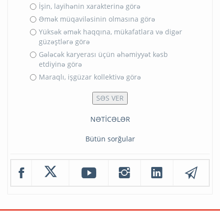
İşin, layihənin xarakterinə görə
Əmək müqaviləsinin olmasına görə
Yüksək əmək haqqına, mükafatlara və digər
güzəştlərə görə
Gələcək karyerası üçün əhəmiyyət kəsb
etdiyinə görə
Maraqlı, işgüzar kollektivə görə
NƏTİCƏLƏR
Bütün sorğular