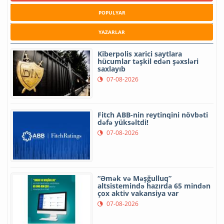
POPULYAR
YAZARLAR
Kiberpolis xarici saytlara
hücumlar təşkil edən şəxsləri
saxlayıb
07-08-2026
Fitch ABB-nin reytinqini növbəti
dəfə yüksəltdi!
07-08-2026
“Əmək və Məşğulluq”
altsistemində hazırda 65 mindən
çox aktiv vakansiya var
07-08-2026