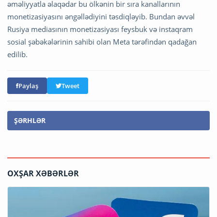
əməliyyatla əlaqədar bu ölkənin bir sıra kanallarının
monetizasiyasını əngəllədiyini təsdiqləyib. Bundan əvvəl
Rusiya mediasının monetizasiyası feysbuk və instaqram
sosial şəbəkələrinin sahibi olan Meta tərəfindən qadağan
edilib.
Paylaş
Tweet
ŞƏRHLƏR
OXŞAR XƏBƏRLƏR