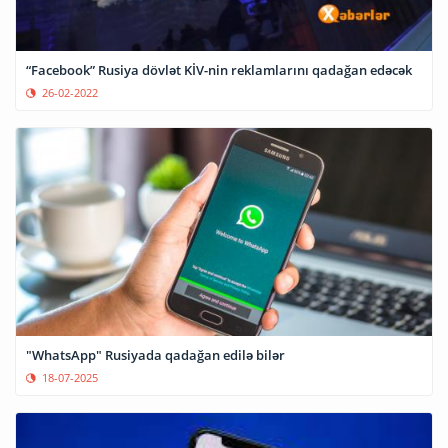
“Facebook” Rusiya dövlət KİV-nin reklamlarını qadağan edəcək
26-02-2022
"WhatsApp" Rusiyada qadağan edilə bilər
18-07-2025