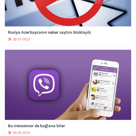
Rusiya Azərbaycanın xəbər saytını bloklayıb
28-03-2022
Bu messencer də bağlana bilər
04-05-2018