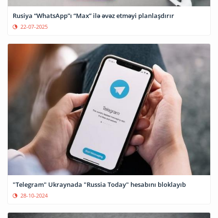
Rusiya “WhatsApp”ı “Max” ilə əvəz etməyi planlaşdırır
22-07-2025
"Telegram" Ukraynada "Russia Today" hesabını bloklayıb
28-10-2024