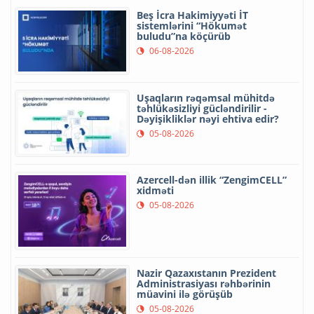
Beş İcra Hakimiyyəti İT
sistemlərini “Hökumət
buludu”na köçürüb
06-08-2026
Uşaqların rəqəmsal mühitdə
təhlükəsizliyi gücləndirilir -
Dəyişikliklər nəyi ehtiva edir?
05-08-2026
Azercell-dən illik “ZengimCELL”
xidməti
05-08-2026
Nazir Qazaxıstanın Prezident
Administrasiyası rəhbərinin
müavini ilə görüşüb
05-08-2026