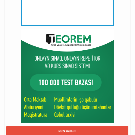
SON XƏBƏR