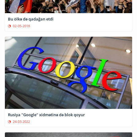
Bu ölkə də qadağan etdi
02-05-2018
Rusiya "Google" xidmətinə də blok qoyur
24-03-2022