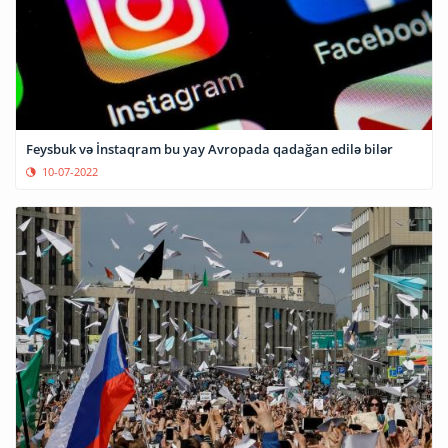
Feysbuk və İnstaqram bu yay Avropada qadağan edilə bilər
10-07-2022