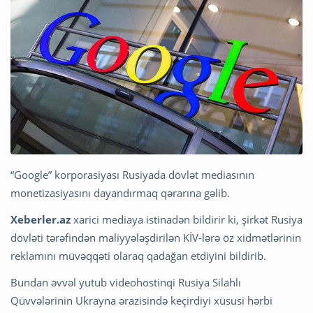
“Google” korporasiyası Rusiyada dövlət mediasının
monetizasiyasını dayandırmaq qərarına gəlib.
Xeberler.az
xarici mediaya istinadən bildirir ki, şirkət Rusiya
dövləti tərəfindən maliyyələşdirilən KİV-lərə öz xidmətlərinin
reklamını müvəqqəti olaraq qadağan etdiyini bildirib.
Bundan əvvəl yutub videohostinqi Rusiya Silahlı
Qüvvələrinin Ukrayna ərazisində keçirdiyi xüsusi hərbi