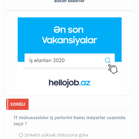
Bütün xəbərlər
SORĞU
İT mütəxəssislər iş yerlərini hansı meyarlar əsasında
seçir ?
Şirkətin yüksək statusuna görə