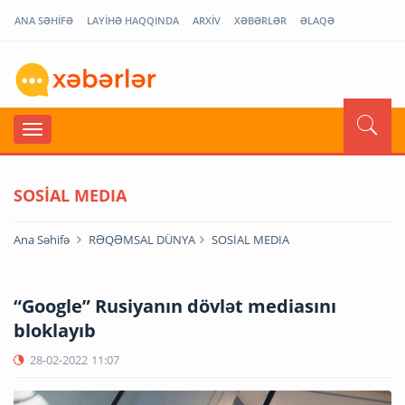
ANA SƏHİFƏ
LAYİHƏ HAQQINDA
ARXİV
XƏBƏRLƏR
ƏLAQƏ
SOSİAL MEDIA
Ana Səhifə
RƏQƏMSAL DÜNYA
SOSİAL MEDIA
“Google” Rusiyanın dövlət mediasını
bloklayıb
28-02-2022
11:07