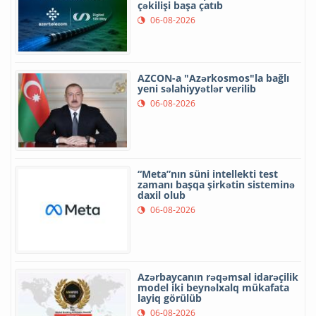
çəkilişi başa çatıb
06-08-2026
AZCON-a "Azərkosmos"la bağlı
yeni səlahiyyətlər verilib
06-08-2026
“Meta”nın süni intellekti test
zamanı başqa şirkətin sisteminə
daxil olub
06-08-2026
Azərbaycanın rəqəmsal idarəçilik
model iki beynəlxalq mükafata
layiq görülüb
06-08-2026