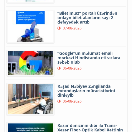
“Biletim.az” portalı üzərindən
onlayn bilet alanların sayı 2
dəfəyədək artıb
07-08-2026
“Google”un məlumat emalı
mərkəzi Hindistanda etirazlara
səbəb olub
06-08-2026
Rəşad Nəbiyev Zəngilanda
vətəndaşların müraciətlərini
dinləyib
06-08-2026
Xəzər dənizinin dibi ilə Trans-
Xəzər Fiber-Optik Kabel Xəttinin