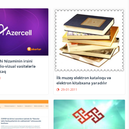
hi Nizaminin irsini
o-vizual vasitələrlə
caq
İlk muzey elektron kataloqu və
1
elektron kitabxana yaradılır
29-01-2011