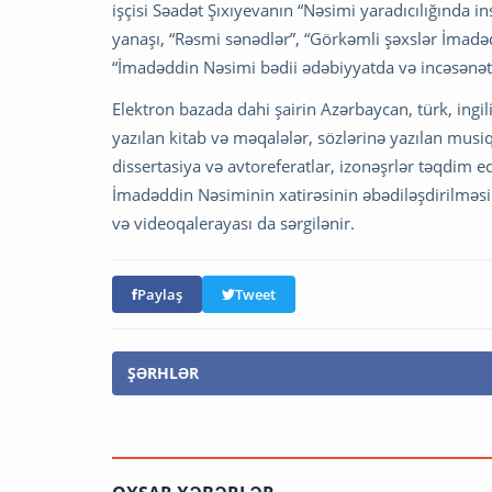
işçisi Səadət Şıxıyevanın “Nəsimi yaradıcılığında in
yanaşı, “Rəsmi sənədlər”, “Görkəmli şəxslər İmad
“İmadəddin Nəsimi bədii ədəbiyyatda və incəsənə
Elektron bazada dahi şairin Azərbaycan, türk, ingili
yazılan kitab və məqalələr, sözlərinə yazılan musiq
dissertasiya və avtoreferatlar, izonəşrlər təqdim 
İmadəddin Nəsiminin xatirəsinin əbədiləşdirilməsi 
və videoqalerayası da sərgilənir.
Paylaş
Tweet
ŞƏRHLƏR