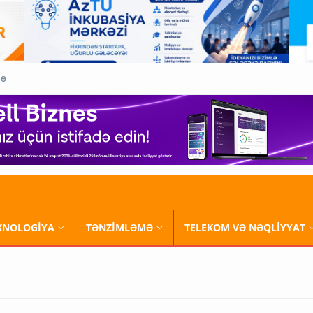
QƏ
XNOLOGİYA
TƏNZİMLƏMƏ
TELEKOM VƏ NƏQLİYYAT