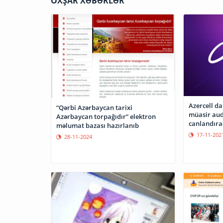
OXŞAR XƏBƏRLƏR
Azercell da
“Qərbi Azərbaycan tarixi
müasir audi
Azərbaycan torpağıdır” elektron
canlandıra
məlumat bazası hazırlanıb
17-11-202
28-11-2024