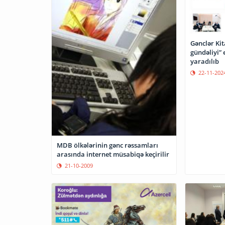
Gənclər Ki
gündəliyi” 
yaradılıb
22-11-202
MDB ölkələrinin gənc rəssamları
arasında internet müsabiqə keçirilir
21-10-2009