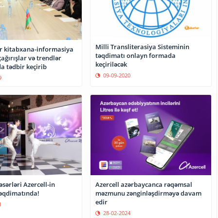
Milli Transliterasiya Sisteminin
 kitabxana-informasiya
təqdimatı onlayn formada
ağırışlar və trendlər
keçiriləcək
 tədbir keçirib
09-09-2020
9
sərləri Azercell-in
Azercell azərbaycanca rəqəmsal
əqdimatında!
məzmunu zənginləşdirməyə davam
edir
1
28-02-2024