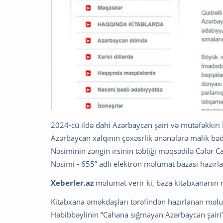
2024-cü ildə dahi Azərbaycan şairi və mütəfəkkir
Azərbaycan xalqının çoxəsrlik ənənələrə malik bədi
Nəsiminin zəngin irsinin təbliği məqsədilə Cəfər
Nəsimi - 655” adlı elektron məlumat bazası hazırla
Xeberler.az
məlumat verir ki, baza kitabxananın
Kitabxana əməkdaşları tərəfindən hazırlanan məl
Həbibbəylinin “Cahana sığmayan Azərbaycan şairi”