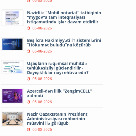
06-08-2026
Nazirlik: “Mobil notariat” tətbiqinin
“mygov”a tam inteqrasiyası
istiqamətində işlər davam etdirilir
06-08-2026
Beş İcra Hakimiyyəti İT sistemlərini
“Hökumət buludu”na köçürüb
06-08-2026
Uşaqların rəqəmsal mühitdə
təhlükəsizliyi gücləndirilir -
Dəyişikliklər nəyi ehtiva edir?
05-08-2026
Azercell-dən illik “ZengimCELL”
xidməti
05-08-2026
Nazir Qazaxıstanın Prezident
Administrasiyası rəhbərinin
müavini ilə görüşüb
05-08-2026