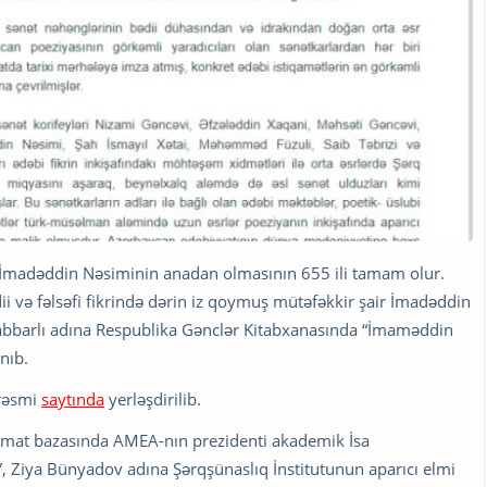
i İmadəddin Nəsiminin anadan olmasının 655 ili tamam olur.
i və fəlsəfi fikrində dərin iz qoymuş mütəfəkkir şair İmadəddin
 Cabbarlı adına Respublika Gənclər Kitabxanasında “İmaməddin
nıb.
 rəsmi
saytında
yerləşdirilib.
umat bazasında AMEA-nın prezidenti akademik İsa
, Ziya Bünyadov adına Şərqşünaslıq İnstitutunun aparıcı elmi