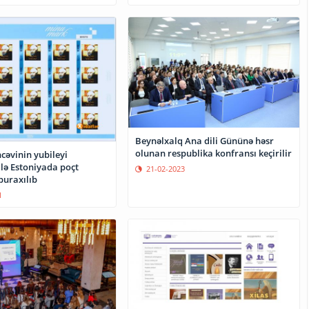
Beynəlxalq Ana dili Gününə həsr
olunan respublika konfransı keçirilir
cəvinin yubileyi
lə Estoniyada poçt
21-02-2023
buraxılıb
1