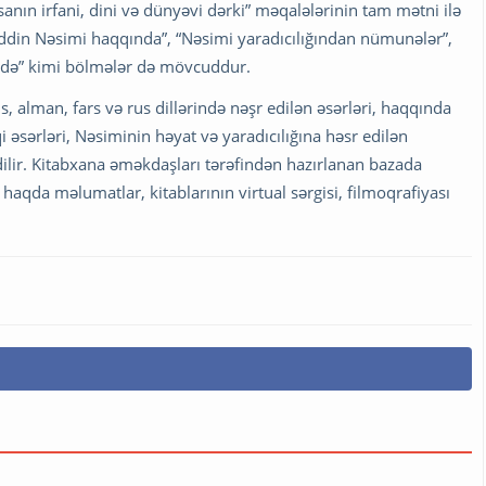
sanın irfani, dini və dünyəvi dərki” məqalələrinin tam mətni ilə
əddin Nəsimi haqqında”, “Nəsimi yaradıcılığından nümunələr”,
tdə” kimi bölmələr də mövcuddur.
s, alman, fars və rus dillərində nəşr edilən əsərləri, haqqında
i əsərləri, Nəsiminin həyat və yaradıcılığına həsr edilən
edilir. Kitabxana əməkdaşları tərəfindən hazırlanan bazada
haqda məlumatlar, kitablarının virtual sərgisi, filmoqrafiyası