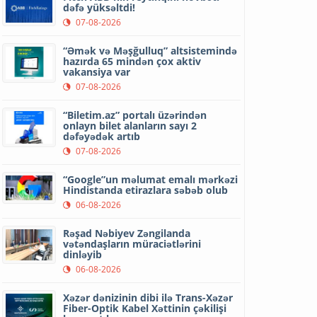
dəfə yüksəltdi!
07-08-2026
“Əmək və Məşğulluq” altsistemində
hazırda 65 mindən çox aktiv
vakansiya var
07-08-2026
“Biletim.az” portalı üzərindən
onlayn bilet alanların sayı 2
dəfəyədək artıb
07-08-2026
“Google”un məlumat emalı mərkəzi
Hindistanda etirazlara səbəb olub
06-08-2026
Rəşad Nəbiyev Zəngilanda
vətəndaşların müraciətlərini
dinləyib
06-08-2026
Xəzər dənizinin dibi ilə Trans-Xəzər
Fiber-Optik Kabel Xəttinin çəkilişi