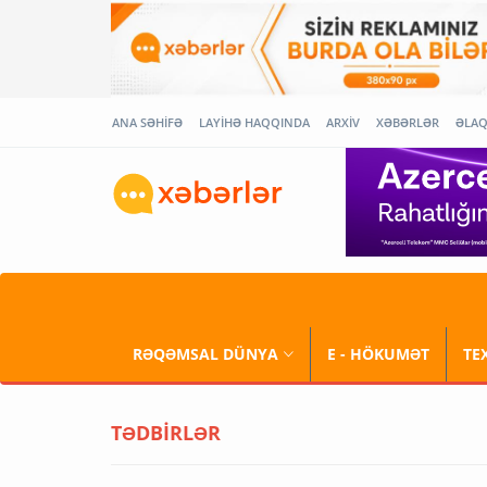
ANA SƏHİFƏ
LAYİHƏ HAQQINDA
ARXİV
XƏBƏRLƏR
ƏLA
RƏQƏMSAL DÜNYA
E - HÖKUMƏT
TE
TƏDBİRLƏR