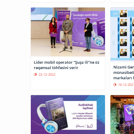
Lider mobil operator “Şuşa ili”nə öz
Nizami Gən
rəqəmsal töhfəsini verir
münasibəti
22-12-2022
markaları 
16-12-202