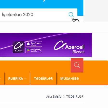
RUBRİKA
TƏDBİRLƏR
MÜSAHİBƏ
Ana Səhifə
TƏDBİRLƏR