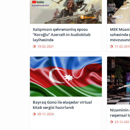
Xalqımızın qəhrəmanlıq eposu
MEK Müasir
“Koroğlu” Azercell-in Audiokitab
sahəsində ç
layihəsində
mövzusunda
19-02-2021
11-02-201
Bayraq Günü ilə əlaqədar virtual
kitab sərgisi hazırlanıb
Nizaminin ə
09-11-2024
rəqəmsal t
23-12-202