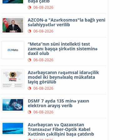
başa çatıb
06-08-2026
AZCON-a "Azərkosmos"la bağlı yeni
səlahiyyətlər verilib
06-08-2026
“Meta”nın süni intellekti test
zamanı başqa şirkətin sisteminə
daxil olub
06-08-2026
Azərbaycanın rəqəmsal idarəçilik
model iki beynəlxalq mükafata
layiq görülüb
06-08-2026
DSMF 7 ayda 135 minə yaxın
elektron arayış verib
06-08-2026
Azərbaycan və Qazaxıstan
Transxəzər Fiber-Optik Kabel
Xəttinin çəkilişini başa çatdırıb