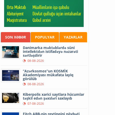
SON XƏBƏR
POPULYAR
YAZARLAR
Danimarka məktəblərdə süni
intellektdən istifadəyə nəzarəti
sərtləşdirir
08-08-2026
“Azərkosmos”un KOSMİK
Akademiyası mükafata layiq
görülüb
08-08-2026
Kiberpolis xarici saytlara hücumlar
təşkil edən şəxsləri saxlayıb
07-08-2026
Fitch ABB-nin reytinqini növbəti