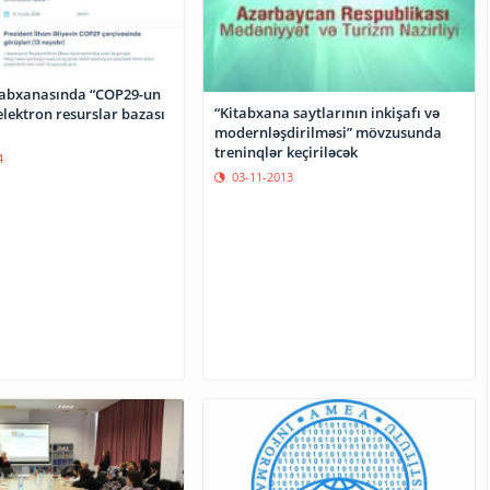
tabxanasında “COP29-un
“Kitabxana saytlarının inkişafı və
elektron resurslar bazası
modernləşdirilməsi” mövzusunda
treninqlər keçiriləcək
4
03-11-2013