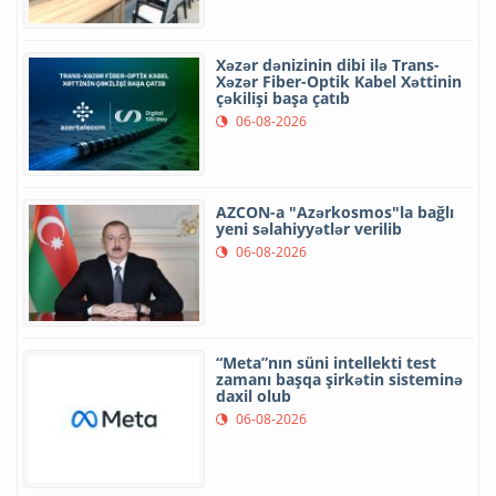
Xəzər dənizinin dibi ilə Trans-
Xəzər Fiber-Optik Kabel Xəttinin
çəkilişi başa çatıb
06-08-2026
AZCON-a "Azərkosmos"la bağlı
yeni səlahiyyətlər verilib
06-08-2026
“Meta”nın süni intellekti test
zamanı başqa şirkətin sisteminə
daxil olub
06-08-2026