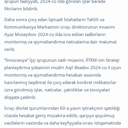
qrupun fəaliyyəti, 2024-cü ildə görülən işlər barədə
fikirlərini bildirib.
Daha sonra çıxış edən İqtisadi İslahatların Təhlili və
Kommunikasiya Mərkəzinin icraçı direktorunun müavini
Ayaz Müseyibov 2024-cü ildə icra edilən tədbirlərin
monitorinq və qiymətləndirmə nəticələrinə dair məlumat
verib.
“İnnovasiya” İşçi qrupunun sədr müavini, İİTKM-nin Strateji
planlaşdırma şöbəsinin müdiri Aqil Əsədov 2024-cü il üçün
monitorinq və qiymətləndirmə hesabatı əsasında
hazırlanmış təqdimat ilə çıxış edərək konkret indikatorlar
üzrə görülmüş işlər, nəticələr, çətinliklər və tövsiyələri
diqqətə çatdırıb.
İcraçı dövlət qurumlarından 60-a yaxın iştirakçının qatıldığı
iclasda hesabat geniş müzakirə edilib, qarşıya qoyulmuş
vəzifələrin vaxtında və daha keyfiyyətlə icrası istiqamətində