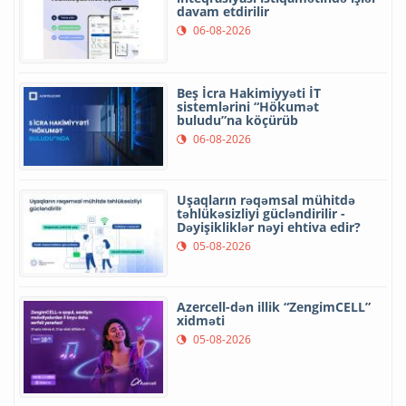
davam etdirilir
06-08-2026
Beş İcra Hakimiyyəti İT
sistemlərini “Hökumət
buludu”na köçürüb
06-08-2026
Uşaqların rəqəmsal mühitdə
təhlükəsizliyi gücləndirilir -
Dəyişikliklər nəyi ehtiva edir?
05-08-2026
Azercell-dən illik “ZengimCELL”
xidməti
05-08-2026