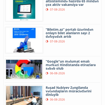
altsistemində hazırda 65 mindən
çox aktiv vakansiya var
07-08-2026
“Biletim.az” portalı üzərindən
onlayn bilet alanların sayı 2
dəfəyədək artıb
07-08-2026
“Google”un məlumat emalı
mərkəzi Hindistanda etirazlara
səbəb olub
06-08-2026
Rəşad Nəbiyev Zəngilanda
vətəndaşların müraciətlərini
dinləyib
06-08-2026