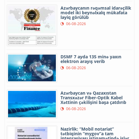
Azərbaycanın rəqəmsal idarəçilik
model iki beynəlxalq mükafata
layiq görülüb
06-08-2026
DSMF 7 ayda 135 minə yaxın
elektron arayış verib
06-08-2026
Azərbaycan və Qazaxıstan
Transxəzər Fiber-Optik Kabel
Xəttinin çəkilişini başa çatdırıb
06-08-2026
Nazirlik: “Mobil notariat”
tətbiqinin “mygov”a tam
inteqrasiyası istiqamətində işlər