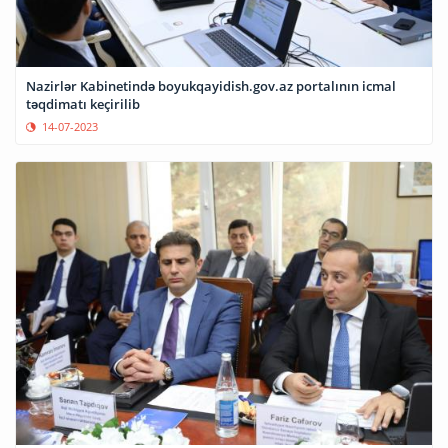
Nazirlər Kabinetində boyukqayidish.gov.az portalının icmal
təqdimatı keçirilib
14-07-2023