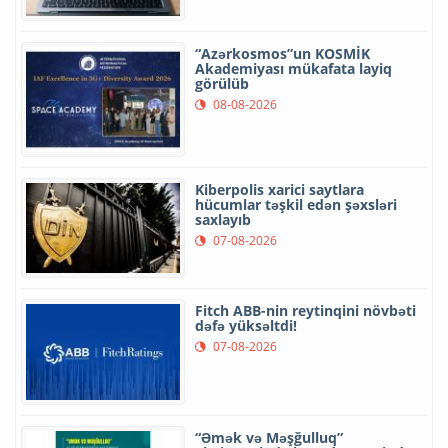
“Azərkosmos”un KOSMİK
Akademiyası mükafata layiq
görülüb
08-08-2026
Kiberpolis xarici saytlara
hücumlar təşkil edən şəxsləri
saxlayıb
07-08-2026
Fitch ABB-nin reytinqini növbəti
dəfə yüksəltdi!
07-08-2026
“Əmək və Məşğulluq”