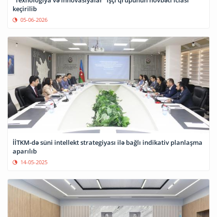
“Texnologiya və innovasiyalar” İşçi qrupunun növbəti iclası
keçirilib
05-06-2026
İİTKM-də süni intellekt strategiyası ilə bağlı indikativ planlaşma
aparılıb
14-05-2025