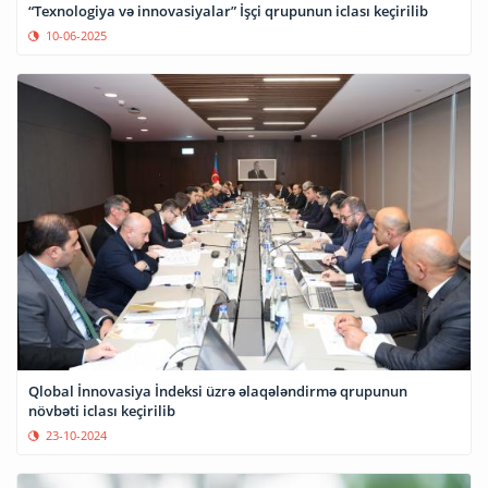
“Texnologiya və innovasiyalar” İşçi qrupunun iclası keçirilib
10-06-2025
Qlobal İnnovasiya İndeksi üzrə əlaqələndirmə qrupunun
növbəti iclası keçirilib
23-10-2024