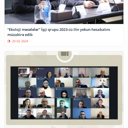
“Ekoloji məsələlər” İşçi qrupu 2023-cü ilin yekun hesabatını
müzakirə edib
20-02-2024