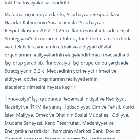
təklif və tövsiyələr səsləndirilib.
Məlumat üçün qeyd edək ki, Azərbaycan Respublikası
Nazirlər Kabinetinin Sərəncamı ilə “Azərbaycan
Respublikasının 2022–2026-cı illərdə sosial-iqtisadi inkişaf
Strategiyası”nda nəzərdə tutulmuş tədbirlərin tam, vaxtında
və effektiv icrasını təmin etmək və aidiyyəti dövlət
orqanlarının fəaliyyətlərinin əlaqələndirilməsi məqsədilə 8
İşçi qrup yaradılıb. “İnnovasiya” İşçi qrupu da bu çərçivədə
Strategiyanın 3.2-ci Məqsədinin yerinə yetirilməsi və
aidiyyəti dövlət orqanlarının fəaliyyətlərinin
əlaqələndirilməsini həyata keçirir.
“İnnovasiya” İşçi qrupunda Rəqəmsal İnkişaf və Nəqliyyat
Nazirliyi və İİTKM ilə yanaşı, İqtisadiyyat, Elm və Təhsil, Xarici
İşlər, Maliyyə, Əmək və Əhalinin Sosial Müdafiəsi, Ədliyyə,
Müdafiə Sənayesi, Kənd Təsərrüfatı, Mədəniyyət və
Energetika nazirlikləri, həmçinin Mərkəzi Bank, Dövlət