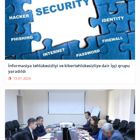
İnformasiya təhlükəsizliyi və kibertəhlükəsizliyə dair İşçi qrupu
yaradıldı
13-01-2024