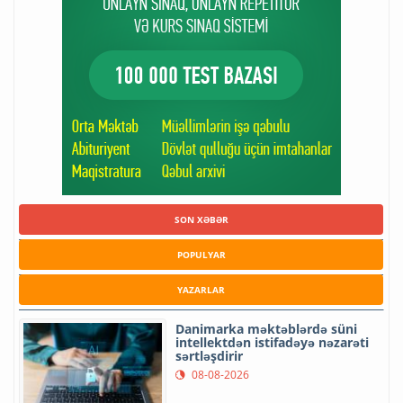
SON XƏBƏR
POPULYAR
YAZARLAR
Danimarka məktəblərdə süni
intellektdən istifadəyə nəzarəti
sərtləşdirir
08-08-2026