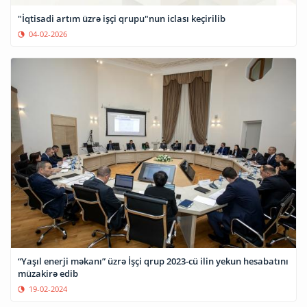
"İqtisadi artım üzrə işçi qrupu"nun iclası keçirilib
04-02-2026
“Yaşıl enerji məkanı” üzrə İşçi qrup 2023-cü ilin yekun hesabatını
müzakirə edib
19-02-2024