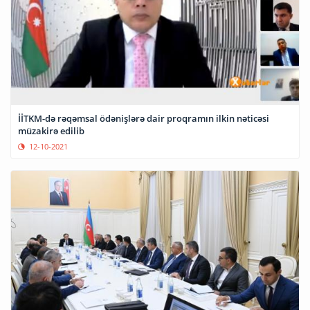
İİTKM-də rəqəmsal ödənişlərə dair proqramın ilkin nəticəsi
müzakirə edilib
12-10-2021