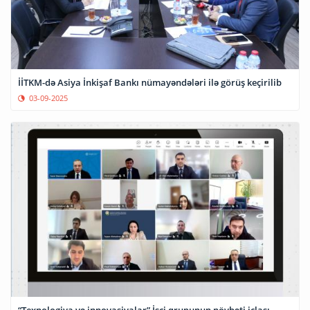
İİTKM-də Asiya İnkişaf Bankı nümayəndələri ilə görüş keçirilib
03-09-2025