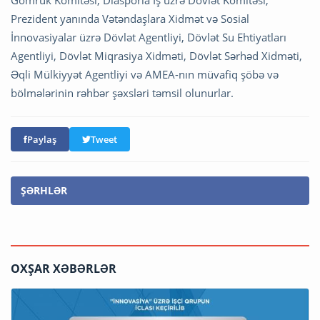
Gömrük Komitəsi, Diasporla İş üzrə Dövlət Komitəsi,
Prezident yanında Vətəndaşlara Xidmət və Sosial
İnnovasiyalar üzrə Dövlət Agentliyi, Dövlət Su Ehtiyatları
Agentliyi, Dövlət Miqrasiya Xidməti, Dövlət Sərhəd Xidməti,
Əqli Mülkiyyət Agentliyi və AMEA-nın müvafiq şöbə və
bölmələrinin rəhbər şəxsləri təmsil olunurlar.
Paylaş
Tweet
ŞƏRHLƏR
OXŞAR XƏBƏRLƏR