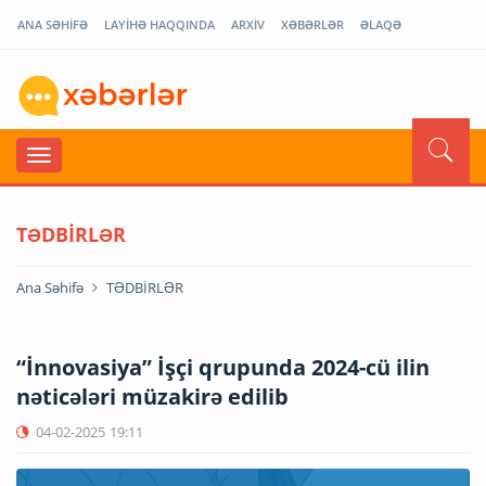
ANA SƏHİFƏ
LAYİHƏ HAQQINDA
ARXİV
XƏBƏRLƏR
ƏLAQƏ
TƏDBİRLƏR
Ana Səhifə
TƏDBİRLƏR
“İnnovasiya” İşçi qrupunda 2024-cü ilin
nəticələri müzakirə edilib
04-02-2025
19:11