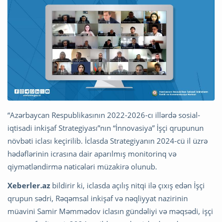
“Azərbaycan Respublikasının 2022-2026-cı illərdə sosial-
iqtisadi inkişaf Strategiyası”nın “İnnovasiya” İşçi qrupunun
növbəti iclası keçirilib. İclasda Strategiyanın 2024-cü il üzrə
hədəflərinin icrasına dair aparılmış monitorinq və
qiymətləndirmə nəticələri müzakirə olunub.
Xeberler.az
bildirir ki, iclasda açılış nitqi ilə çıxış edən İşçi
qrupun sədri, Rəqəmsal inkişaf və nəqliyyat nazirinin
müavini Samir Məmmədov iclasın gündəliyi və məqsədi, işçi