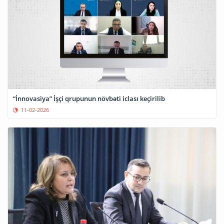
“İnnovasiya” İşçi qrupunun növbəti iclası keçirilib
11-02-2026