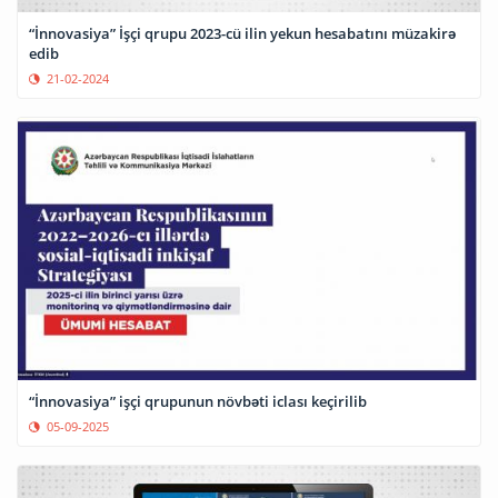
“İnnovasiya” İşçi qrupu 2023-cü ilin yekun hesabatını müzakirə
edib
21-02-2024
“İnnovasiya” işçi qrupunun növbəti iclası keçirilib
05-09-2025