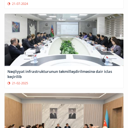
21-07-2024
Nəqliyyat infrastrukturunun təkmilləşdirilməsinə dair iclas
keçirilib
21-02-2025