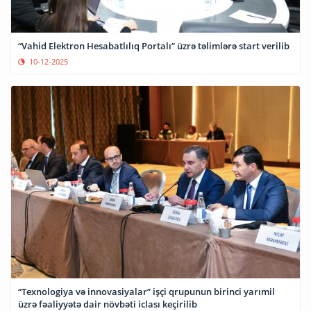
“Vahid Elektron Hesabatlılıq Portalı” üzrə təlimlərə start verilib
10-12-2025
“Texnologiya və innovasiyalar” işçi qrupunun birinci yarımil
üzrə fəaliyyətə dair növbəti iclası keçirilib