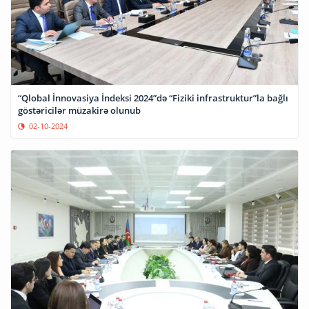
“Qlobal İnnovasiya İndeksi 2024”də “Fiziki infrastruktur”la bağlı
göstəricilər müzakirə olunub
02-10-2024