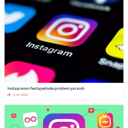
İnstaqramın fəaliyyətində problem yaranıb
15-01-2025