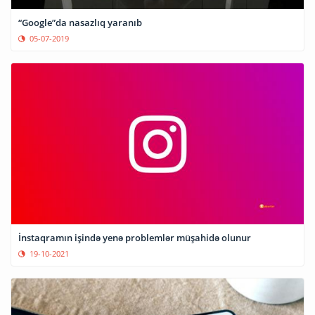
“Google”da nasazlıq yaranıb
05-07-2019
İnstaqramın işində yenə problemlər müşahidə olunur
19-10-2021