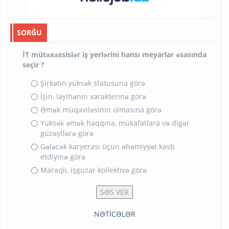
SORĞU
İT mütəxəssislər iş yerlərini hansı meyarlar əsasında
seçir ?
Şirkətin yüksək statusuna görə
İşin, layihənin xarakterinə görə
Əmək müqaviləsinin olmasına görə
Yüksək əmək haqqına, mükafatlara və digər
güzəştlərə görə
Gələcək karyerası üçün əhəmiyyət kəsb
etdiyinə görə
Maraqlı, işgüzar kollektivə görə
NƏTİCƏLƏR