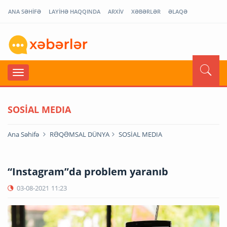
ANA SƏHİFƏ
LAYİHƏ HAQQINDA
ARXİV
XƏBƏRLƏR
ƏLAQƏ
SOSİAL MEDIA
Ana Səhifə
RƏQƏMSAL DÜNYA
SOSİAL MEDIA
“Instagram”da problem yaranıb
03-08-2021
11:23