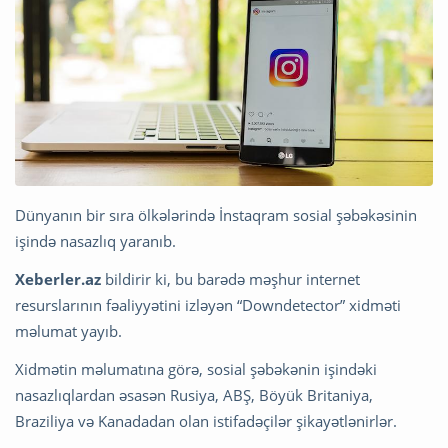
Dünyanın bir sıra ölkələrində İnstaqram sosial şəbəkəsinin
işində nasazlıq yaranıb.
Xeberler.az
bildirir ki, bu barədə məşhur internet
resurslarının fəaliyyətini izləyən “Downdetector” xidməti
məlumat yayıb.
Xidmətin məlumatına görə, sosial şəbəkənin işindəki
nasazlıqlardan əsasən Rusiya, ABŞ, Böyük Britaniya,
Braziliya və Kanadadan olan istifadəçilər şikayətlənirlər.