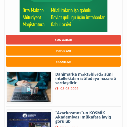
SON XƏBƏR
POPULYAR
YAZARLAR
Danimarka məktəblərdə süni
intellektdən istifadəyə nəzarəti
sərtləşdirir
08-08-2026
“Azərkosmos”un KOSMİK
Akademiyası mükafata layiq
görülüb