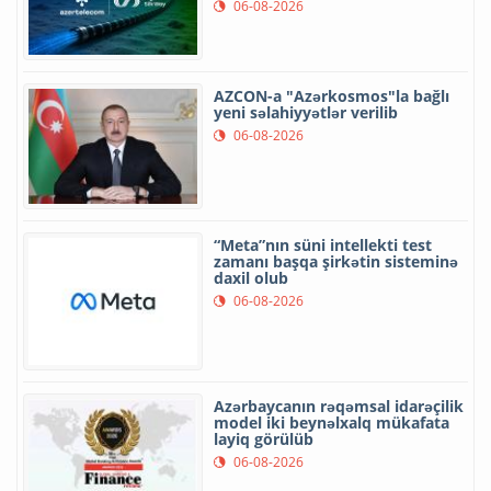
06-08-2026
AZCON-a "Azərkosmos"la bağlı
yeni səlahiyyətlər verilib
06-08-2026
“Meta”nın süni intellekti test
zamanı başqa şirkətin sisteminə
daxil olub
06-08-2026
Azərbaycanın rəqəmsal idarəçilik
model iki beynəlxalq mükafata
layiq görülüb
06-08-2026