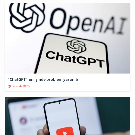
"ChatGPT"nin işində problem yaranıb
20-04-2026