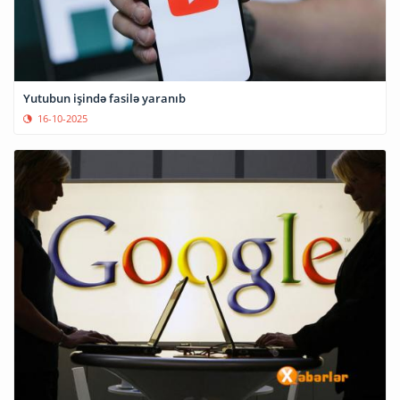
Yutubun işində fasilə yaranıb
16-10-2025