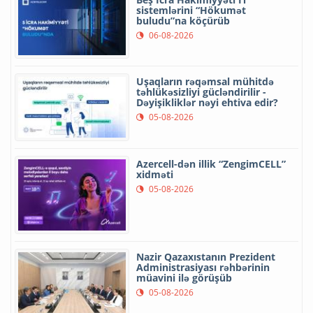
sistemlərini “Hökumət
buludu”na köçürüb
06-08-2026
Uşaqların rəqəmsal mühitdə
təhlükəsizliyi gücləndirilir -
Dəyişikliklər nəyi ehtiva edir?
05-08-2026
Azercell-dən illik “ZengimCELL”
xidməti
05-08-2026
Nazir Qazaxıstanın Prezident
Administrasiyası rəhbərinin
müavini ilə görüşüb
05-08-2026