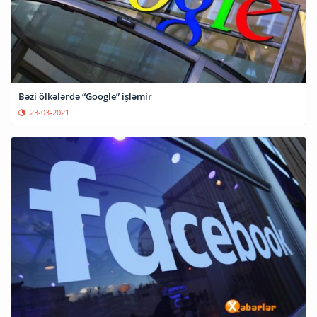
Bəzi ölkələrdə “Google” işləmir
23-03-2021