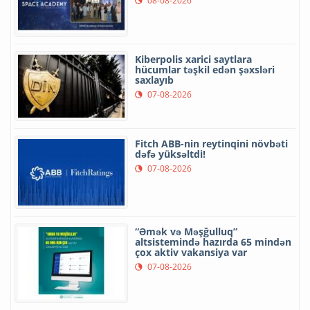
08-08-2026
Kiberpolis xarici saytlara
hücumlar təşkil edən şəxsləri
saxlayıb
07-08-2026
Fitch ABB-nin reytinqini növbəti
dəfə yüksəltdi!
07-08-2026
“Əmək və Məşğulluq”
altsistemində hazırda 65 mindən
çox aktiv vakansiya var
07-08-2026