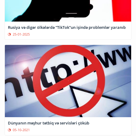
Rusiya və digər ölkələrdə “TikTok”un işində problemlər yaranıb
25-01-2025
Dünyanın məşhur tətbiq və servisləri çöküb
05-10-2021