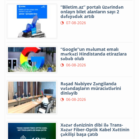
“Biletim.az” portalı üzərindən
onlayn bilet alanların sayı 2
dəfəyədək artıb
07-08-2026
“Google”un məlumat emalı
mərkəzi Hindistanda etirazlara
səbəb olub
06-08-2026
Rəşad Nəbiyev Zəngilanda
vətəndaşların müraciətlərini
dinləyib
06-08-2026
Xəzər dənizinin dibi ilə Trans-
Xəzər Fiber-Optik Kabel Xəttinin
çəkilişi başa çatıb