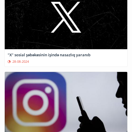
"X" sosial şəbəkəsinin işində nasazlıq yaranıb
28-08-2024