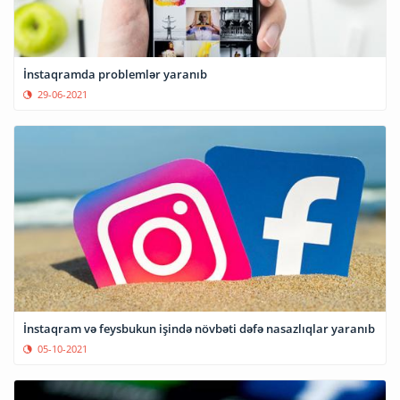
İnstaqramda problemlər yaranıb
29-06-2021
İnstaqram və feysbukun işində növbəti dəfə nasazlıqlar yaranıb
05-10-2021