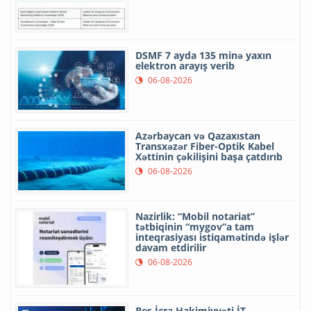
DSMF 7 ayda 135 minə yaxın
elektron arayış verib
06-08-2026
Azərbaycan və Qazaxıstan
Transxəzər Fiber-Optik Kabel
Xəttinin çəkilişini başa çatdırıb
06-08-2026
Nazirlik: “Mobil notariat”
tətbiqinin “mygov”a tam
inteqrasiyası istiqamətində işlər
davam etdirilir
06-08-2026
Beş İcra Hakimiyyəti İT