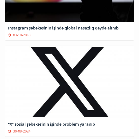
Instagram şəbəkəsinin işində qlobal nasazlıq qeydə alınıb
03-10-2018
“X” sosial şəbəkəsinin işində problem yaranıb
30-08-2024