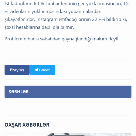
İstifadəçilərin 60 %-i xəbər lentinin gec yüklənməsindən, 15
% videoların yüklənməsindəki yubanmalardan
şikayətlənirlər. İnstaqram istifadəçilərinin 22 %-i bildirib ki,
şəxsi hesablarına daxil ola bilmir.
Problemin hansı səbəbdən qaynaqlandığı məlum deyil.
Paylaş
Tweet
ŞƏRHLƏR
OXŞAR XƏBƏRLƏR