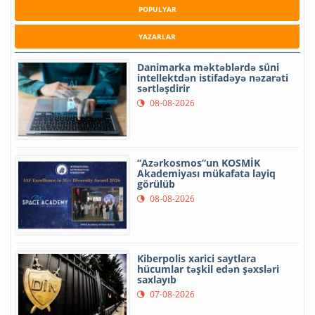
POPULYAR
YAZARLAR
Danimarka məktəblərdə süni
intellektdən istifadəyə nəzarəti
sərtləşdirir
08-08-2026
“Azərkosmos”un KOSMİK
Akademiyası mükafata layiq
görülüb
08-08-2026
Kiberpolis xarici saytlara
hücumlar təşkil edən şəxsləri
saxlayıb
07-08-2026