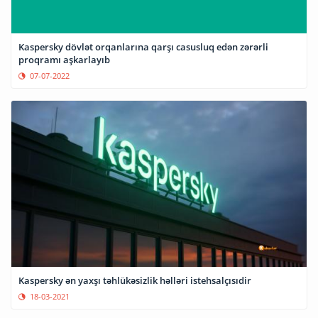
Kaspersky dövlət orqanlarına qarşı casusluq edən zərərli
proqramı aşkarlayıb
07-07-2022
Kaspersky ən yaxşı təhlükəsizlik həlləri istehsalçısıdir
18-03-2021