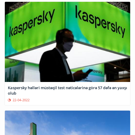
Kaspersky həlləri müstəqil test nəticələrinə görə 57 dəfə ən yaxşı
olub
22-04-2022