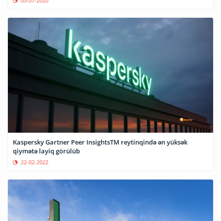
03-07-2020
Kaspersky Gartner Peer InsightsTM reytinqində ən yüksək
qiymətə layiq görülüb
22-02-2022