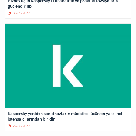
Biznes üçün Kaspersky EDR analitik və praktiki tövsiyələrlə
gücləndirilib
30-09-2022
Kaspersky yenidən son cihazların müdafiəsi üçün ən yaxşı həll
istehsalçılarından biridir
22-06-2022