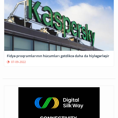
Fidyə proqramlarının hücumları getdikcə daha da hiyləgərləşir
07-09-2022