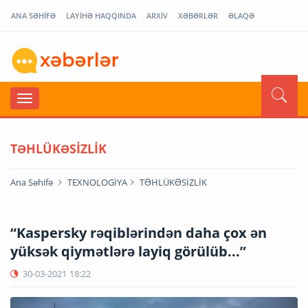
ANA SƏHİFƏ
LAYİHƏ HAQQINDA
ARXİV
XƏBƏRLƏR
ƏLAQƏ
TƏHLÜKƏSİZLİK
Ana Səhifə
TEXNOLOGİYA
TƏHLÜKƏSİZLİK
“Kaspersky rəqiblərindən daha çox ən
yüksək qiymətlərə layiq görülüb...”
30-03-2021
18:22