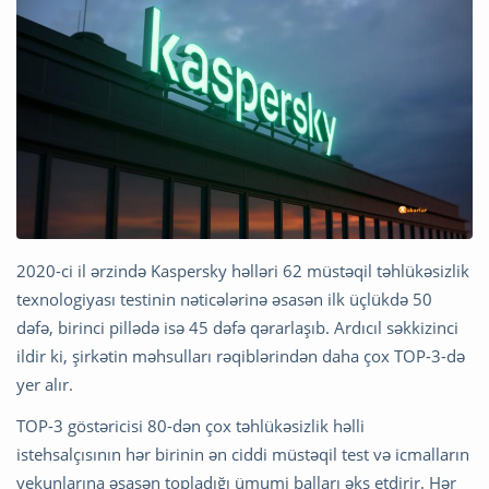
2020-ci il ərzində Kaspersky həlləri 62 müstəqil təhlükəsizlik
texnologiyası testinin nəticələrinə əsasən ilk üçlükdə 50
dəfə, birinci pillədə isə 45 dəfə qərarlaşıb. Ardıcıl səkkizinci
ildir ki, şirkətin məhsulları rəqiblərindən daha çox TOP-3-də
yer alır.
TOP-3 göstəricisi 80-dən çox təhlükəsizlik həlli
istehsalçısının hər birinin ən ciddi müstəqil test və icmalların
yekunlarına əsasən topladığı ümumi balları əks etdirir. Hər