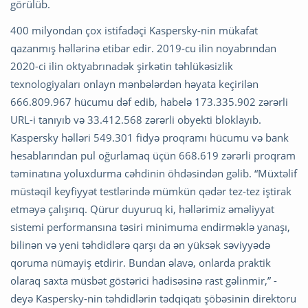
görülüb.
400 milyondan çox istifadəçi Kaspersky-nin mükafat
qazanmış həllərinə etibar edir. 2019-cu ilin noyabrından
2020-ci ilin oktyabrınadək şirkətin təhlükəsizlik
texnologiyaları onlayn mənbələrdən həyata keçirilən
666.809.967 hücumu dəf edib, habelə 173.335.902 zərərli
URL-i tanıyıb və 33.412.568 zərərli obyekti bloklayıb.
Kaspersky həlləri 549.301 fidyə proqramı hücumu və bank
hesablarından pul oğurlamaq üçün 668.619 zərərli proqram
təminatına yoluxdurma cəhdinin öhdəsindən gəlib. “Müxtəlif
müstəqil keyfiyyət testlərində mümkün qədər tez-tez iştirak
etməyə çalışırıq. Qürur duyuruq ki, həllərimiz əməliyyat
sistemi performansına təsiri minimuma endirməklə yanaşı,
bilinən və yeni təhdidlərə qarşı da ən yüksək səviyyədə
qoruma nümayiş etdirir. Bundan əlavə, onlarda praktik
olaraq saxta müsbət göstərici hadisəsinə rast gəlinmir,” -
deyə Kaspersky-nin təhdidlərin tədqiqatı şöbəsinin direktoru