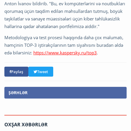
Anton İvanov bildirib. "Bu, ev kompüterlərini və noutbukları
qorumaq üçün təqdim edilən məhsullardan tutmuş, böyük
təşkilatlar və sənaye müəssisələri üçün kiber təhlükəsizlik
həllərinə qədər əhatələnən portfelimizə aiddir."
Metodologiya və test prosesi haqqında daha çox məlumatı,
həmçinin TOP-3 iştirakçılarının tam siyahısını buradan əldə
edə bilərsiniz:
https://www.kaspersky.ru/top3
.
Paylaş
Tweet
ŞƏRHLƏR
OXŞAR XƏBƏRLƏR