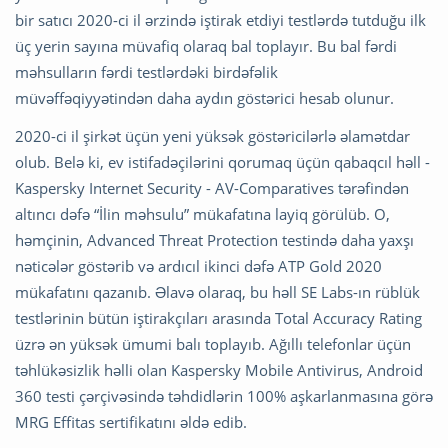
bir satıcı 2020-ci il ərzində iştirak etdiyi testlərdə tutduğu ilk
üç yerin sayına müvafiq olaraq bal toplayır. Bu bal fərdi
məhsulların fərdi testlərdəki birdəfəlik
müvəffəqiyyətindən daha aydın göstərici hesab olunur.
2020-ci il şirkət üçün yeni yüksək göstəricilərlə əlamətdar
olub. Belə ki, ev istifadəçilərini qorumaq üçün qabaqcıl həll -
Kaspersky Internet Security - AV-Comparatives tərəfindən
altıncı dəfə “İlin məhsulu” mükafatına layiq görülüb. O,
həmçinin, Advanced Threat Protection testində daha yaxşı
nəticələr göstərib və ardıcıl ikinci dəfə ATP Gold 2020
mükafatını qazanıb. Əlavə olaraq, bu həll SE Labs-ın rüblük
testlərinin bütün iştirakçıları arasında Total Accuracy Rating
üzrə ən yüksək ümumi balı toplayıb. Ağıllı telefonlar üçün
təhlükəsizlik həlli olan Kaspersky Mobile Antivirus, Android
360 testi çərçivəsində təhdidlərin 100% aşkarlanmasına görə
MRG Effitas sertifikatını əldə edib.