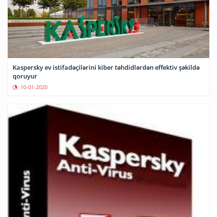
Kaspersky ev istifadəçilərini kiber təhdidlərdən effektiv şəkildə
qoruyur
10-01-2020