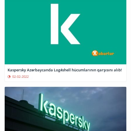
Kaspersky Azərbaycanda Log4shell hücumlarının qarşısını alıb!
02-02-2022