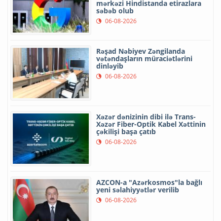
mərkəzi Hindistanda etirazlara
səbəb olub
06-08-2026
Rəşad Nəbiyev Zəngilanda
vətəndaşların müraciətlərini
dinləyib
06-08-2026
Xəzər dənizinin dibi ilə Trans-
Xəzər Fiber-Optik Kabel Xəttinin
çəkilişi başa çatıb
06-08-2026
AZCON-a "Azərkosmos"la bağlı
yeni səlahiyyətlər verilib
06-08-2026