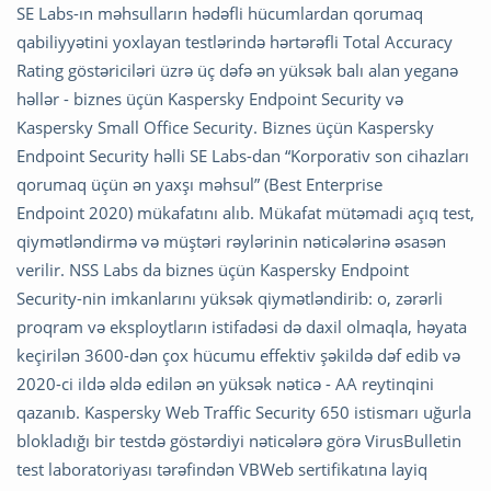
SE Labs-ın məhsulların hədəfli hücumlardan qorumaq
qabiliyyətini yoxlayan testlərində hərtərəfli Total Accuracy
Rating göstəriciləri üzrə üç dəfə ən yüksək balı alan yeganə
həllər - biznes üçün Kaspersky Endpoint Security və
Kaspersky Small Office Security. Biznes üçün Kaspersky
Endpoint Security həlli SE Labs-dan “Korporativ son cihazları
qorumaq üçün ən yaxşı məhsul” (Best Enterprise
Endpoint 2020) mükafatını alıb. Mükafat mütəmadi açıq test,
qiymətləndirmə və müştəri rəylərinin nəticələrinə əsasən
verilir. NSS Labs da biznes üçün Kaspersky Endpoint
Security-nin imkanlarını yüksək qiymətləndirib: o, zərərli
proqram və eksploytların istifadəsi də daxil olmaqla, həyata
keçirilən 3600-dən çox hücumu effektiv şəkildə dəf edib və
2020-ci ildə əldə edilən ən yüksək nəticə - AA reytinqini
qazanıb. Kaspersky Web Traffic Security 650 istismarı uğurla
blokladığı bir testdə göstərdiyi nəticələrə görə VirusBulletin
test laboratoriyası tərəfindən VBWeb sertifikatına layiq