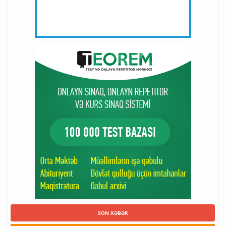
SON XƏBƏR