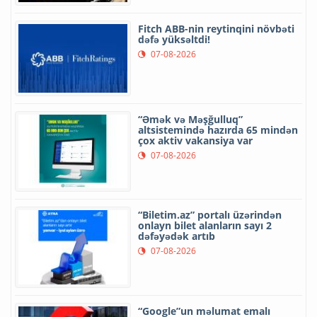
Fitch ABB-nin reytinqini növbəti
dəfə yüksəltdi!
07-08-2026
“Əmək və Məşğulluq”
altsistemində hazırda 65 mindən
çox aktiv vakansiya var
07-08-2026
“Biletim.az” portalı üzərindən
onlayn bilet alanların sayı 2
dəfəyədək artıb
07-08-2026
“Google”un məlumat emalı