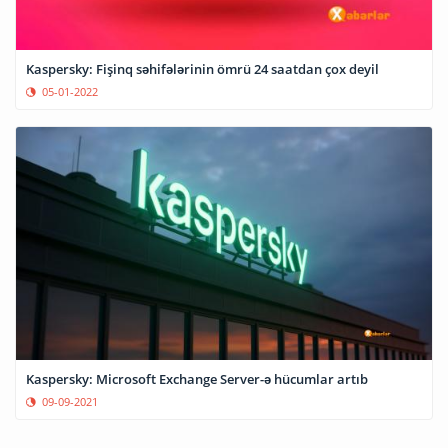
Kaspersky: Fişinq səhifələrinin ömrü 24 saatdan çox deyil
05-01-2022
Kaspersky: Microsoft Exchange Server-ə hücumlar artıb
09-09-2021