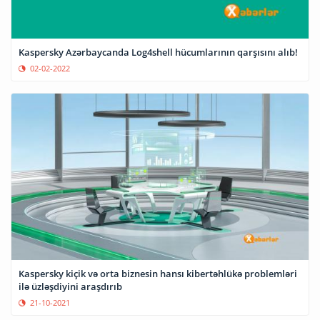
Kaspersky Azərbaycanda Log4shell hücumlarının qarşısını alıb!
02-02-2022
Kaspersky kiçik və orta biznesin hansı kibertəhlükə problemləri
ilə üzləşdiyini araşdırıb
21-10-2021