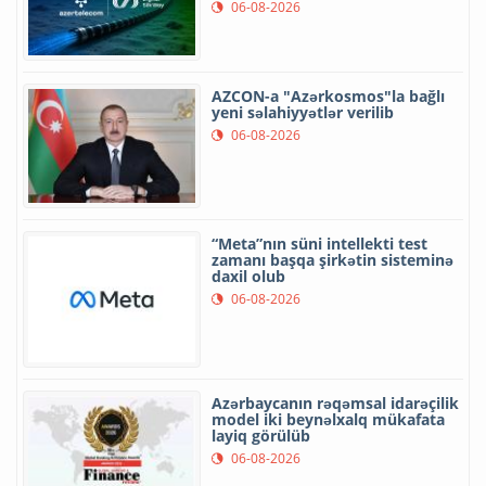
06-08-2026
AZCON-a "Azərkosmos"la bağlı
yeni səlahiyyətlər verilib
06-08-2026
“Meta”nın süni intellekti test
zamanı başqa şirkətin sisteminə
daxil olub
06-08-2026
Azərbaycanın rəqəmsal idarəçilik
model iki beynəlxalq mükafata
layiq görülüb
06-08-2026