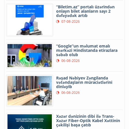
“Biletim.az” portalı üzərindən
onlayn bilet alanların sayı 2
dəfəyədək artıb
07-08-2026
“Google”un məlumat emalı
mərkəzi Hindistanda etirazlara
səbəb olub
06-08-2026
Rəşad Nəbiyev Zəngilanda
vətəndaşların müraciətlərini
dinləyib
06-08-2026
Xəzər dənizinin dibi ilə Trans-
Xəzər Fiber-Optik Kabel Xəttinin
çəkilişi başa çatıb