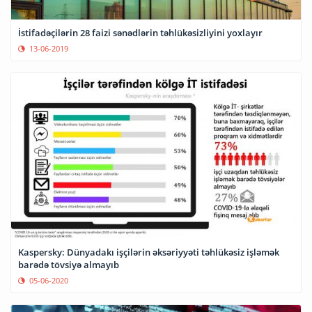
İstifadəçilərin 28 faizi sənədlərin təhlükəsizliyini yoxlayır
13-06-2019
Kaspersky: Dünyadakı işçilərin əksəriyyəti təhlükəsiz işləmək
barədə tövsiyə almayıb
05-06-2020