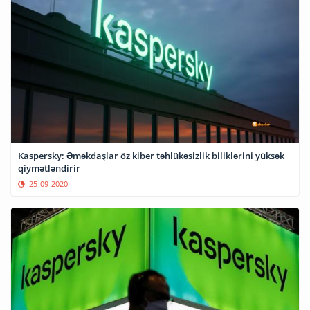
Kaspersky: Əməkdaşlar öz kiber təhlükəsizlik biliklərini yüksək
qiymətləndirir
25-09-2020