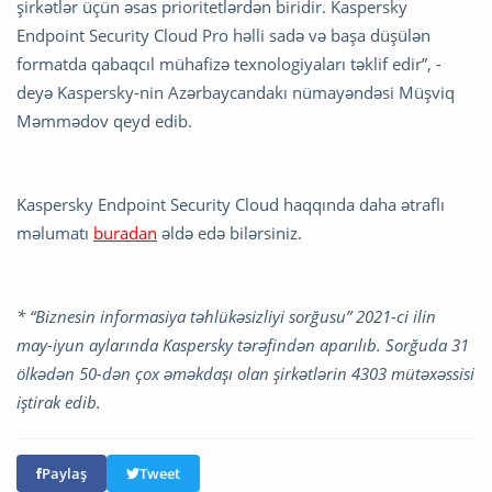
şirkətlər üçün əsas prioritetlərdən biridir. Kaspersky
Endpoint Security Cloud Pro həlli sadə və başa düşülən
formatda qabaqcıl mühafizə texnologiyaları təklif edir”, -
deyə Kaspersky-nin Azərbaycandakı nümayəndəsi Müşviq
Məmmədov qeyd edib.
Kaspersky Endpoint Security Cloud haqqında daha ətraflı
məlumatı
buradan
əldə edə bilərsiniz.
*
“Biznesin informasiya təhlükəsizliyi sorğusu” 2021-ci ilin
may-iyun aylarında Kaspersky tərəfindən aparılıb. Sorğuda 31
ölkədən 50-dən çox əməkdaşı olan şirkətlərin 4303 mütəxəssisi
iştirak edib.
Paylaş
Tweet