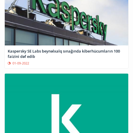
Kaspersky SE Labs beynəlxalq sınağında kiberhücumların 100
faizini dəf edib
01-09-2022