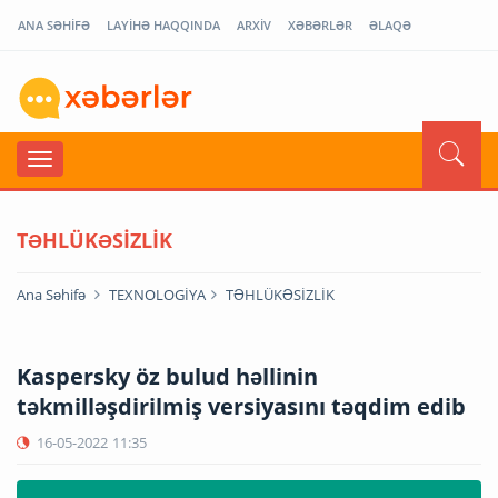
ANA SƏHİFƏ
LAYİHƏ HAQQINDA
ARXİV
XƏBƏRLƏR
ƏLAQƏ
TƏHLÜKƏSİZLİK
Ana Səhifə
TEXNOLOGİYA
TƏHLÜKƏSİZLİK
Kaspersky öz bulud həllinin
təkmilləşdirilmiş versiyasını təqdim edib
16-05-2022
11:35