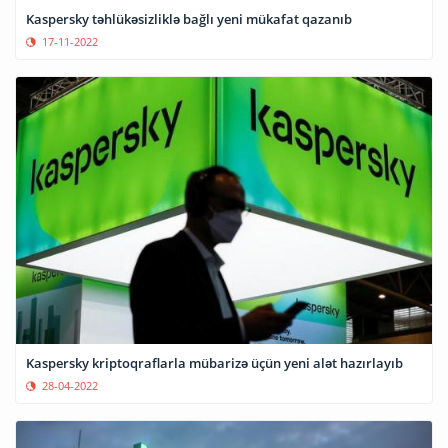
Kaspersky təhlükəsizliklə bağlı yeni mükafat qazanıb
17-11-2022
Kaspersky kriptoqraflarla mübarizə üçün yeni alət hazırlayıb
28-04-2022