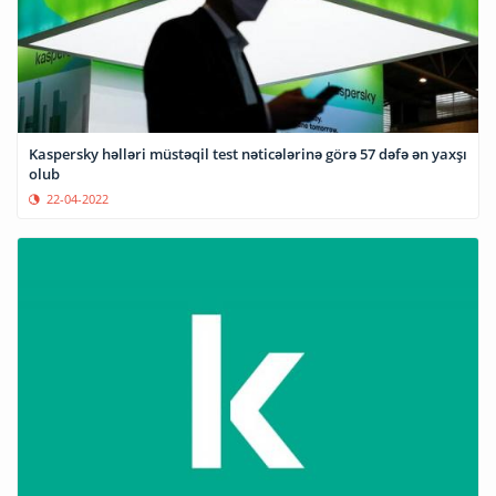
Kaspersky həlləri müstəqil test nəticələrinə görə 57 dəfə ən yaxşı
olub
22-04-2022