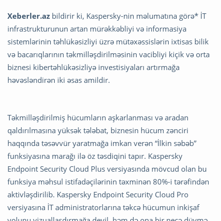
Xeberler.az
bildirir ki, Kaspersky-nin məlumatına görə* İT
infrastrukturunun artan mürəkkəbliyi və informasiya
sistemlərinin təhlükəsizliyi üzrə mütəxəssislərin ixtisas bilik
və bacarıqlarının təkmilləşdirilməsinin vacibliyi kiçik və orta
biznesi kibertəhlükəsizliyə investisiyaları artırmağa
həvəsləndirən iki əsas amildir.
Təkmilləşdirilmiş hücumların aşkarlanması və aradan
qaldırılmasına yüksək tələbat, biznesin hücum zənciri
haqqında təsəvvür yaratmağa imkan verən “İlkin səbəb”
funksiyasına marağı ilə öz təsdiqini tapır. Kaspersky
Endpoint Security Cloud Plus versiyasında mövcud olan bu
funksiya məhsul istifadəçilərinin təxminən 80%-i tərəfindən
aktivləşdirilib. Kaspersky Endpoint Security Cloud Pro
versiyasına İT administratorlarına təkcə hücumun inkişaf
yolunu vizuallaşdırmağa deyil, həm də ona bir neçə düymə