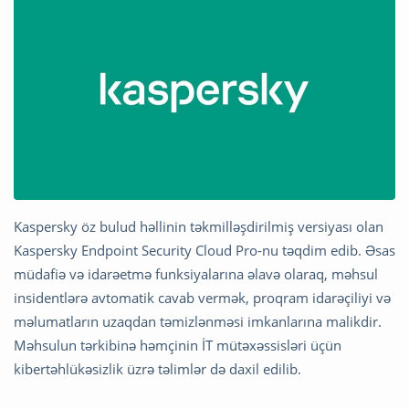
Kaspersky öz bulud həllinin təkmilləşdirilmiş versiyası olan
Kaspersky Endpoint Security Cloud Pro-nu təqdim edib. Əsas
müdafiə və idarəetmə funksiyalarına əlavə olaraq, məhsul
insidentlərə avtomatik cavab vermək, proqram idarəçiliyi və
məlumatların uzaqdan təmizlənməsi imkanlarına malikdir.
Məhsulun tərkibinə həmçinin İT mütəxəssisləri üçün
kibertəhlükəsizlik üzrə təlimlər də daxil edilib.