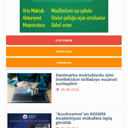
SON XƏBƏR
POPULYAR
YAZARLAR
Danimarka məktəblərdə süni
intellektdən istifadəyə nəzarəti
sərtləşdirir
08-08-2026
“Azərkosmos”un KOSMİK
Akademiyası mükafata layiq
görülüb