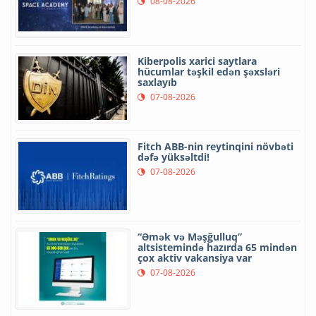
08-08-2026
Kiberpolis xarici saytlara
hücumlar təşkil edən şəxsləri
saxlayıb
07-08-2026
Fitch ABB-nin reytinqini növbəti
dəfə yüksəltdi!
07-08-2026
“Əmək və Məşğulluq”
altsistemində hazırda 65 mindən
çox aktiv vakansiya var
07-08-2026