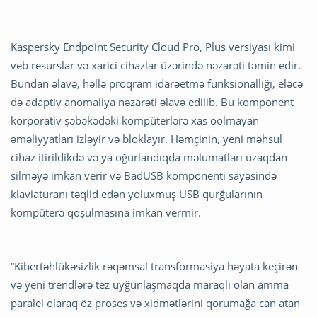
Kaspersky Endpoint Security Cloud Pro, Plus versiyası kimi
veb resurslar və xarici cihazlar üzərində nəzarəti təmin edir.
Bundan əlavə, həllə proqram idarəetmə funksionallığı, eləcə
də adaptiv anomaliya nəzarəti əlavə edilib. Bu komponent
korporativ şəbəkədəki kompüterlərə xas oolmayan
əməliyyatları izləyir və bloklayır. Həmçinin, yeni məhsul
cihaz itirildikdə və ya oğurlandıqda məlumatları uzaqdan
silməyə imkan verir və BadUSB komponenti sayəsində
klaviaturanı təqlid edən yoluxmuş USB qurğularının
kompüterə qoşulmasına imkan vermir.
“Kibertəhlükəsizlik rəqəmsal transformasiya həyata keçirən
və yeni trendlərə tez uyğunlaşmaqda maraqlı olan amma
paralel olaraq öz proses və xidmətlərini qorumağa can atan