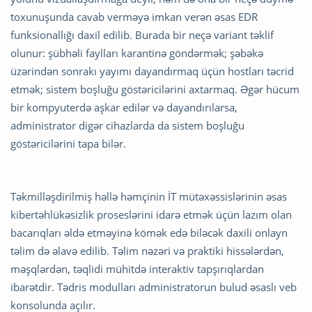
toxunuşunda cavab verməyə imkan verən əsas EDR
funksionallığı daxil edilib. Burada bir neçə variant təklif
olunur: şübhəli faylları karantinə göndərmək; şəbəkə
üzərindən sonrakı yayımı dayandırmaq üçün hostları təcrid
etmək; sistem boşluğu göstəricilərini axtarmaq. Əgər hücum
bir kompyuterdə aşkar edilər və dayandırılarsa,
administrator digər cihazlarda da sistem boşluğu
göstəricilərini tapa bilər.
Təkmilləşdirilmiş həllə həmçinin İT mütəxəssislərinin əsas
kibertəhlükəsizlik proseslərini idarə etmək üçün lazım olan
bacarıqları əldə etməyinə kömək edə biləcək daxili onlayn
təlim də əlavə edilib. Təlim nəzəri və praktiki hissələrdən,
məşqlərdən, təqlidi mühitdə interaktiv tapşırıqlardan
ibarətdir. Tədris modulları administratorun bulud əsaslı veb
konsolunda açılır.