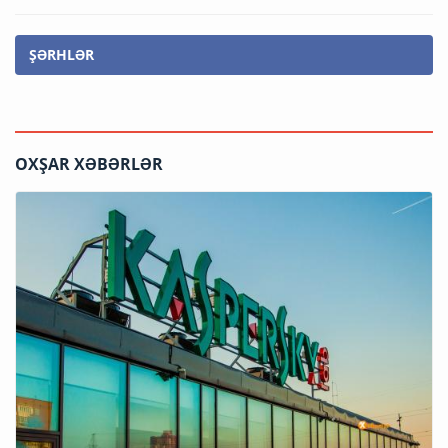
ŞƏRHLƏR
OXŞAR XƏBƏRLƏR