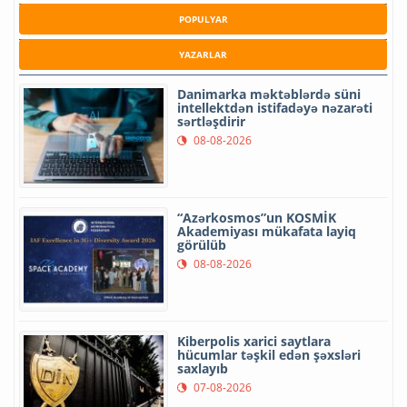
POPULYAR
YAZARLAR
Danimarka məktəblərdə süni
intellektdən istifadəyə nəzarəti
sərtləşdirir
08-08-2026
“Azərkosmos”un KOSMİK
Akademiyası mükafata layiq
görülüb
08-08-2026
Kiberpolis xarici saytlara
hücumlar təşkil edən şəxsləri
saxlayıb
07-08-2026