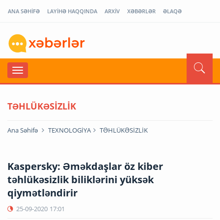
ANA SƏHİFƏ
LAYİHƏ HAQQINDA
ARXİV
XƏBƏRLƏR
ƏLAQƏ
TƏHLÜKƏSİZLİK
Ana Səhifə
TEXNOLOGİYA
TƏHLÜKƏSİZLİK
Kaspersky: Əməkdaşlar öz kiber
təhlükəsizlik biliklərini yüksək
qiymətləndirir
25-09-2020
17:01