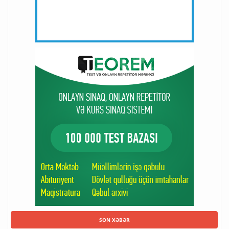
SON XƏBƏR