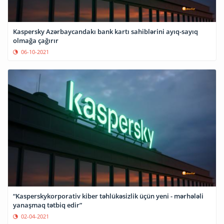
Kaspersky Azərbaycandakı bank kartı sahiblərini ayıq-sayıq
olmağa çağırır
06-10-2021
“Kasperskykorporativ kiber təhlükəsizlik üçün yeni - mərhələli
yanaşmaq tətbiq edir”
02-04-2021