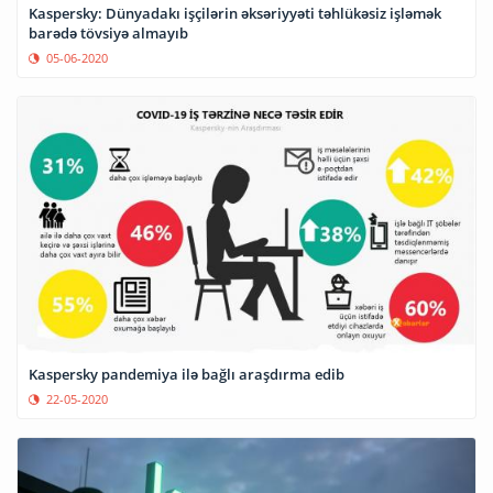
Kaspersky: Dünyadakı işçilərin əksəriyyəti təhlükəsiz işləmək
barədə tövsiyə almayıb
05-06-2020
Kaspersky pandemiya ilə bağlı araşdırma edib
22-05-2020