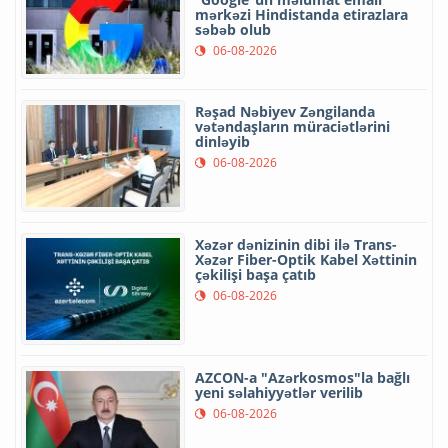
mərkəzi Hindistanda etirazlara
səbəb olub
06-08-2026
Rəşad Nəbiyev Zəngilanda
vətəndaşların müraciətlərini
dinləyib
06-08-2026
Xəzər dənizinin dibi ilə Trans-
Xəzər Fiber-Optik Kabel Xəttinin
çəkilişi başa çatıb
06-08-2026
AZCON-a "Azərkosmos"la bağlı
yeni səlahiyyətlər verilib
06-08-2026