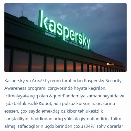
Kaspersky və Area9 Lyceum tərəfindən Kaspersky Security
Awareness proqramı çərçivəsində həyata keçirilən,
ictimaiyyətə açıq olan &quot;Pandemiya zamanı həyatda və
işdə təhlükəsizlik&quot; adlı pulsuz kursun nəticələrinə
əsasən, çox sayda əməkdaş öz kiber təhlükəsizlik
səriştəliliyini həddindən artıq yüksək qiymətləndirir. Təlim
almış istifadəçilərin üçdə birindən çoxu (34%) səhv qərarlar