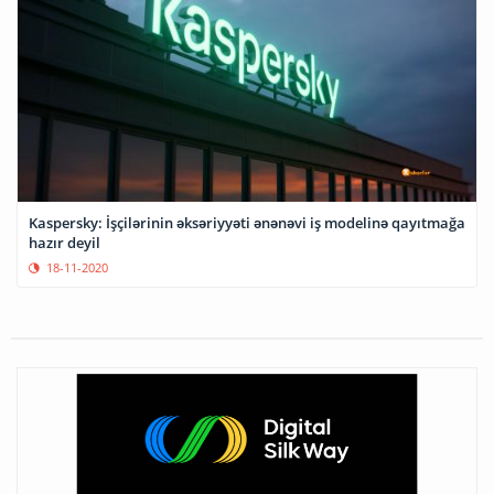
Kaspersky: İşçilərinin əksəriyyəti ənənəvi iş modelinə qayıtmağa
hazır deyil
18-11-2020