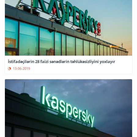
İstifadəçilərin 28 faizi sənədlərin təhlükəsizliyini yoxlayır
13-06-2019