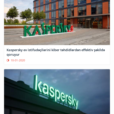
Kaspersky ev istifadəçilərini kiber təhdidlərdən effektiv şəkildə
qoruyur
10-01-2020