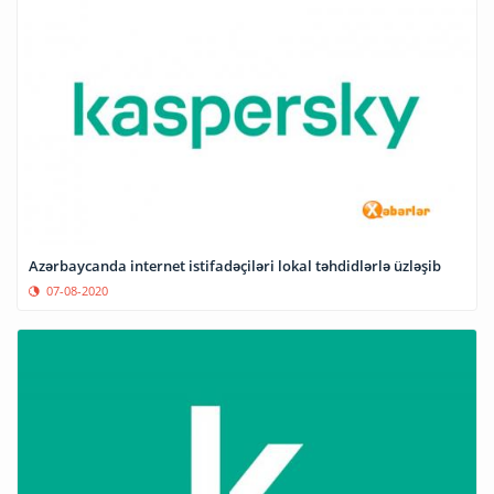
Azərbaycanda internet istifadəçiləri lokal təhdidlərlə üzləşib
07-08-2020