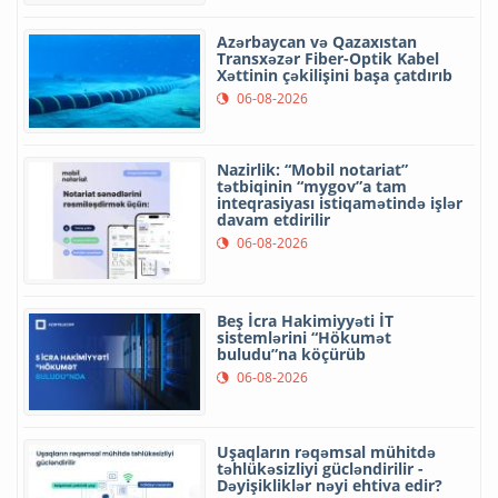
Azərbaycan və Qazaxıstan
Transxəzər Fiber-Optik Kabel
Xəttinin çəkilişini başa çatdırıb
06-08-2026
Nazirlik: “Mobil notariat”
tətbiqinin “mygov”a tam
inteqrasiyası istiqamətində işlər
davam etdirilir
06-08-2026
Beş İcra Hakimiyyəti İT
sistemlərini “Hökumət
buludu”na köçürüb
06-08-2026
Uşaqların rəqəmsal mühitdə
təhlükəsizliyi gücləndirilir -
Dəyişikliklər nəyi ehtiva edir?