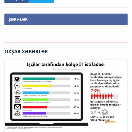
ŞƏRHLƏR
OXŞAR XƏBƏRLƏR