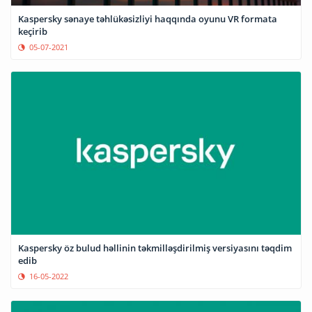
Kaspersky sənaye təhlükəsizliyi haqqında oyunu VR formata
keçirib
05-07-2021
Kaspersky öz bulud həllinin təkmilləşdirilmiş versiyasını təqdim
edib
16-05-2022