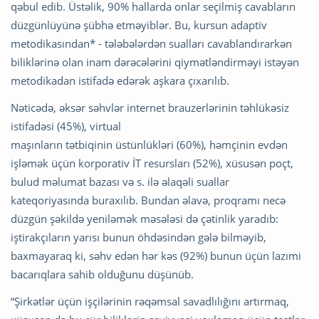
qəbul edib. Üstəlik, 90% hallarda onlar seçilmiş cavabların
düzgünlüyünə şübhə etməyiblər. Bu, kursun adaptiv
metodikasından* - tələbələrdən sualları cavablandırarkən
biliklərinə olan inam dərəcələrini qiymətləndirməyi istəyən
metodikadan istifadə edərək aşkara çıxarılıb.
Nəticədə, əksər səhvlər internet brauzerlərinin təhlükəsiz
istifadəsi (45%), virtual
maşınların tətbiqinin üstünlükləri (60%), həmçinin evdən
işləmək üçün korporativ İT resursları (52%), xüsusən poçt,
bulud məlumat bazası və s. ilə əlaqəli suallar
kateqoriyasında buraxılıb. Bundan əlavə, proqramı necə
düzgün şəkildə yeniləmək məsələsi də çətinlik yaradıb:
iştirakçıların yarısı bunun öhdəsindən gələ bilməyib,
baxmayaraq ki, səhv edən hər kəs (92%) bunun üçün lazımi
bacarıqlara sahib olduğunu düşünüb.
“Şirkətlər üçün işçilərinin rəqəmsal savadlılığını artırmaq,