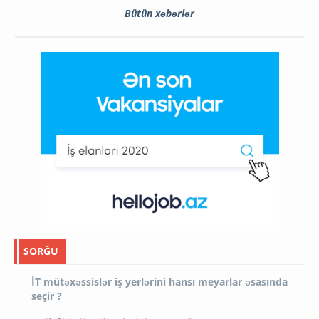
Bütün xəbərlər
SORĞU
İT mütəxəssislər iş yerlərini hansı meyarlar əsasında
seçir ?