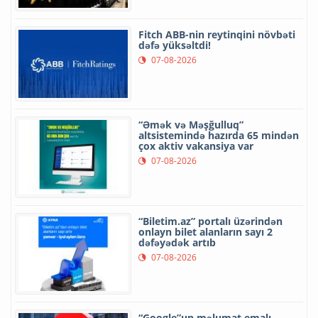
Fitch ABB-nin reytinqini növbəti
dəfə yüksəltdi!
07-08-2026
“Əmək və Məşğulluq”
altsistemində hazırda 65 mindən
çox aktiv vakansiya var
07-08-2026
“Biletim.az” portalı üzərindən
onlayn bilet alanların sayı 2
dəfəyədək artıb
07-08-2026
“Google”un məlumat emalı