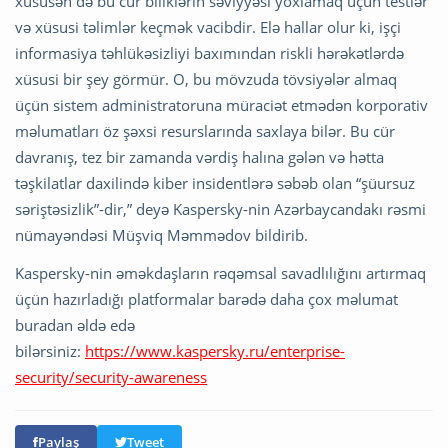
xüsusən də bu cür biliklərin səviyyəsi yoxlamaq üçün testlər
və xüsusi təlimlər keçmək vacibdir. Elə hallar olur ki, işçi
informasiya təhlükəsizliyi baxımından riskli hərəkətlərdə
xüsusi bir şey görmür. O, bu mövzuda tövsiyələr almaq
üçün sistem administratoruna müraciət etmədən korporativ
məlumatları öz şəxsi resurslarında saxlaya bilər. Bu cür
davranış, tez bir zamanda vərdiş halına gələn və hətta
təşkilatlar daxilində kiber insidentlərə səbəb olan “şüursuz
səriştəsizlik”-dir,” deyə Kaspersky-nin Azərbaycandakı rəsmi
nümayəndəsi Müşviq Məmmədov bildirib.
Kaspersky-nin əməkdaşların rəqəmsal savadlılığını artırmaq
üçün hazırladığı platformalar barədə daha çox məlumat
buradan əldə edə
bilərsiniz:
https://www.kaspersky.ru/enterprise-
security/security-awareness
Paylaş
Tweet