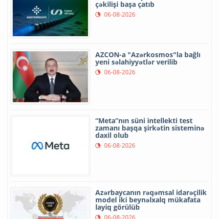
çəkilişi başa çatıb
06-08-2026
AZCON-a "Azərkosmos"la bağlı
yeni səlahiyyətlər verilib
06-08-2026
“Meta”nın süni intellekti test
zamanı başqa şirkətin sisteminə
daxil olub
06-08-2026
Azərbaycanın rəqəmsal idarəçilik
model iki beynəlxalq mükafata
layiq görülüb
06-08-2026