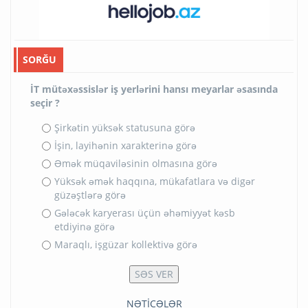
SORĞU
İT mütəxəssislər iş yerlərini hansı meyarlar əsasında
seçir ?
Şirkətin yüksək statusuna görə
İşin, layihənin xarakterinə görə
Əmək müqaviləsinin olmasına görə
Yüksək əmək haqqına, mükafatlara və digər
güzəştlərə görə
Gələcək karyerası üçün əhəmiyyət kəsb
etdiyinə görə
Maraqlı, işgüzar kollektivə görə
NƏTİCƏLƏR