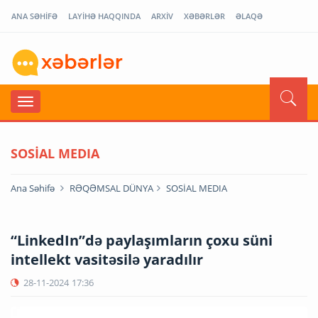
ANA SƏHİFƏ
LAYİHƏ HAQQINDA
ARXİV
XƏBƏRLƏR
ƏLAQƏ
SOSİAL MEDIA
Ana Səhifə
RƏQƏMSAL DÜNYA
SOSİAL MEDIA
“LinkedIn”də paylaşımların çoxu süni
intellekt vasitəsilə yaradılır
28-11-2024
17:36