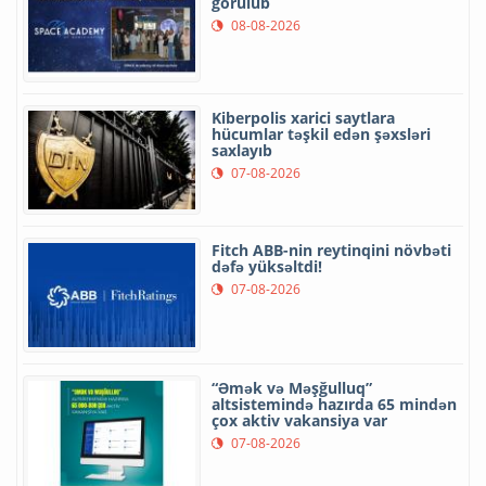
görülüb
08-08-2026
Kiberpolis xarici saytlara
hücumlar təşkil edən şəxsləri
saxlayıb
07-08-2026
Fitch ABB-nin reytinqini növbəti
dəfə yüksəltdi!
07-08-2026
“Əmək və Məşğulluq”
altsistemində hazırda 65 mindən
çox aktiv vakansiya var
07-08-2026