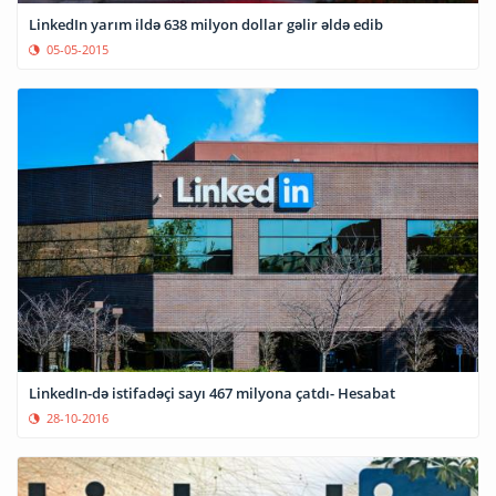
LinkedIn yarım ildə 638 milyon dollar gəlir əldə edib
05-05-2015
LinkedIn-də istifadəçi sayı 467 milyona çatdı- Hesabat
28-10-2016