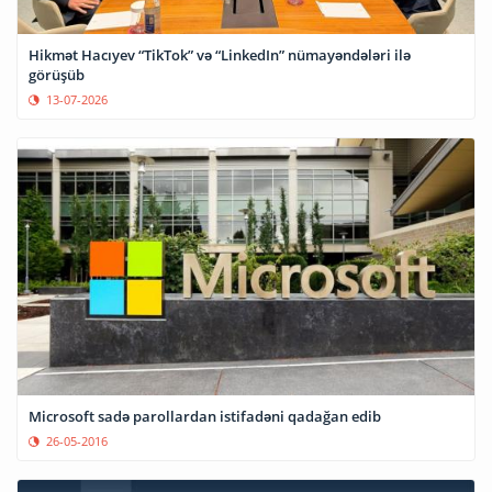
Hikmət Hacıyev “TikTok” və “LinkedIn” nümayəndələri ilə
görüşüb
13-07-2026
Microsoft sadə parollardan istifadəni qadağan edib
26-05-2016