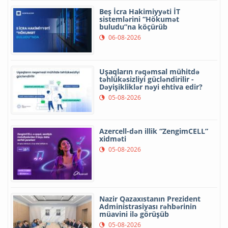
Beş İcra Hakimiyyəti İT
sistemlərini “Hökumət
buludu”na köçürüb
06-08-2026
Uşaqların rəqəmsal mühitdə
təhlükəsizliyi gücləndirilir -
Dəyişikliklər nəyi ehtiva edir?
05-08-2026
Azercell-dən illik “ZengimCELL”
xidməti
05-08-2026
Nazir Qazaxıstanın Prezident
Administrasiyası rəhbərinin
müavini ilə görüşüb
05-08-2026