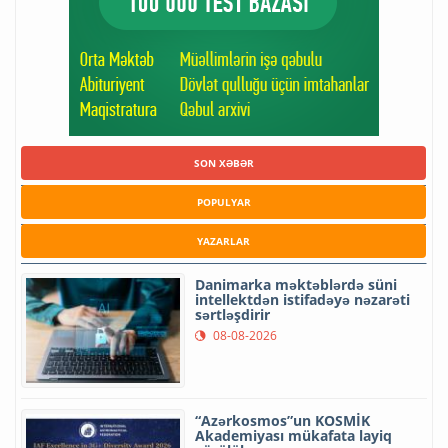
SON XƏBƏR
POPULYAR
YAZARLAR
Danimarka məktəblərdə süni
intellektdən istifadəyə nəzarəti
sərtləşdirir
08-08-2026
“Azərkosmos”un KOSMİK
Akademiyası mükafata layiq