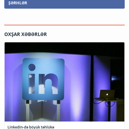
ŞƏRHLƏR
OXŞAR XƏBƏRLƏR
LinkedIn-də böyük təhlükə