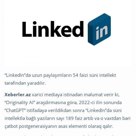
“LinkedIn”də uzun paylaşımların 54 faizi süni intellekt
tərəfindən yaradılır.
Xeberler.az
xarici mediaya istinadən məlumat verir ki,
“Originality AI” araşdırmasına görə, 2022-ci ilin sonunda
“ChatGPT” istifadəyə verildikdən sonra “LinkedIn”də süni
intellektlə bağlı yazıların sayı 189 faiz artıb və o vaxtdan bəri
çatbot postgenerasiyanın əsas elementi olaraq qalır.