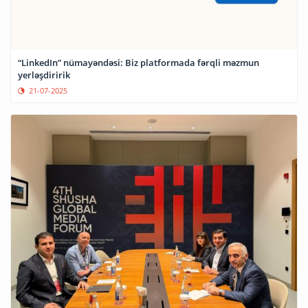
“LinkedIn” nümayəndəsi: Biz platformada fərqli məzmun
yerləşdiririk
21-07-2025