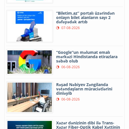
“Biletim.az” portalı üzərindən
onlayn bilet alanların sayı 2
dəfəyədək artıb
07-08-2026
“Google”un məlumat emalı
mərkəzi Hindistanda etirazlara
səbəb olub
06-08-2026
Rəşad Nəbiyev Zəngilanda
vətəndaşların müraciətlərini
dinləyib
06-08-2026
Xəzər dənizinin dibi ilə Trans-
Xəzər Fiber-Optik Kabel Xəttinin