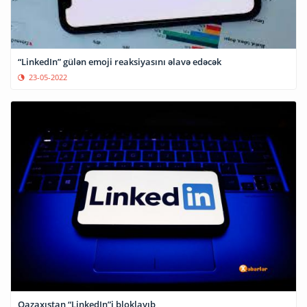
“LinkedIn” gülən emoji reaksiyasını əlavə edəcək
23-05-2022
Qazaxıstan “LinkedIn”i bloklayıb