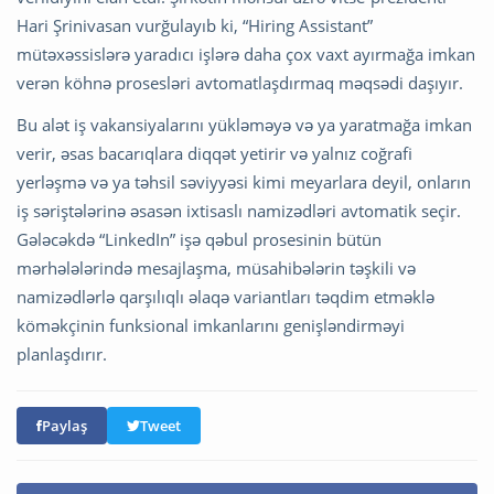
Hari Şrinivasan vurğulayıb ki, “Hiring Assistant”
mütəxəssislərə yaradıcı işlərə daha çox vaxt ayırmağa imkan
verən köhnə prosesləri avtomatlaşdırmaq məqsədi daşıyır.
Bu alət iş vakansiyalarını yükləməyə və ya yaratmağa imkan
verir, əsas bacarıqlara diqqət yetirir və yalnız coğrafi
yerləşmə və ya təhsil səviyyəsi kimi meyarlara deyil, onların
iş səriştələrinə əsasən ixtisaslı namizədləri avtomatik seçir.
Gələcəkdə “LinkedIn” işə qəbul prosesinin bütün
mərhələlərində mesajlaşma, müsahibələrin təşkili və
namizədlərlə qarşılıqlı əlaqə variantları təqdim etməklə
köməkçinin funksional imkanlarını genişləndirməyi
planlaşdırır.
Paylaş
Tweet