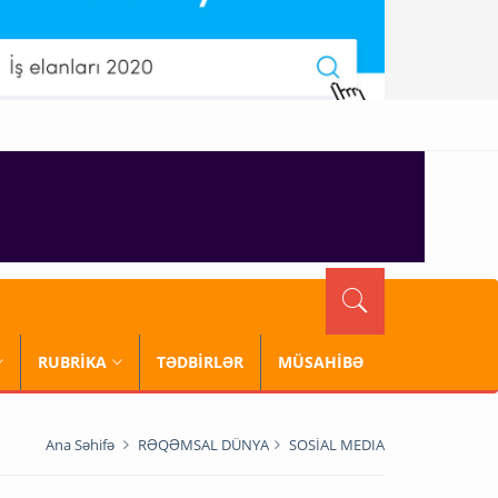
RUBRİKA
TƏDBİRLƏR
MÜSAHİBƏ
Ana Səhifə
RƏQƏMSAL DÜNYA
SOSİAL MEDIA