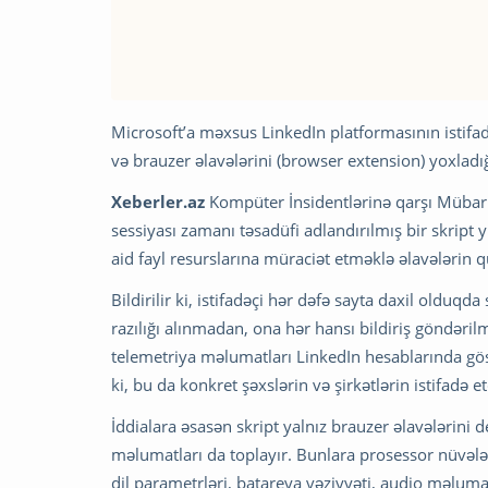
Microsoft’a məxsus LinkedIn platformasının istifad
və brauzer əlavələrini (
browser
extension) yoxladığ
Xeberler.az
Kompüter İnsidentlərinə qarşı Mübariz
sessiyası zamanı təsadüfi adlandırılmış bir skript
aid fayl resurslarına müraciət etməklə əlavələrin 
Bildirilir ki, istifadəçi hər dəfə sayta daxil olduq
razılığı alınmadan, ona hər hansı bildiriş göndəril
telemetriya məlumatları LinkedIn hesablarında göstər
ki, bu da konkret şəxslərin və şirkətlərin istifad
İddialara əsasən skript yalnız brauzer əlavələrini d
məlumatları da toplayır. Bunlara prosessor nüvələ
dil parametrləri, batareya vəziyyəti, audio məluma