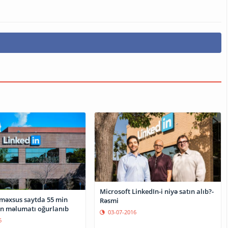
Microsoft LinkedIn-i niyə satın alıb?-
 məxsus saytda 55 min
Rəsmi
nin məlumatı oğurlanıb
03-07-2016
6