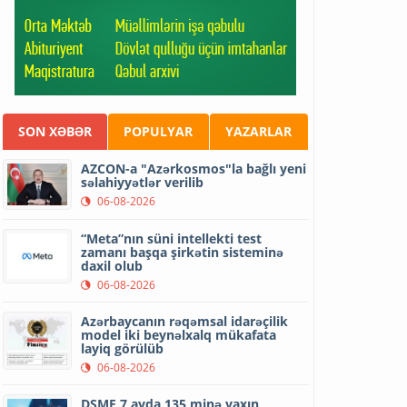
SON XƏBƏR
POPULYAR
YAZARLAR
AZCON-a "Azərkosmos"la bağlı yeni
səlahiyyətlər verilib
06-08-2026
“Meta”nın süni intellekti test
zamanı başqa şirkətin sisteminə
daxil olub
06-08-2026
Azərbaycanın rəqəmsal idarəçilik
model iki beynəlxalq mükafata
layiq görülüb
06-08-2026
DSMF 7 ayda 135 minə yaxın