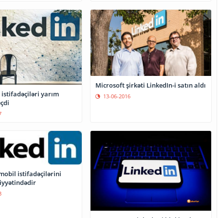
Microsoft şirkəti LinkedIn-i satın aldı
 istifadəçiləri yarım
13-06-2016
çdi
7
mobil istifadəçilərini
iyyətindədir
3