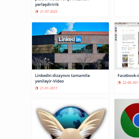
yerləşdiririk
21-07-2025
LinkedIn dizaynını tamamilə
Facebook-d
yeniləyir-Video
22-06-201
21-01-2017