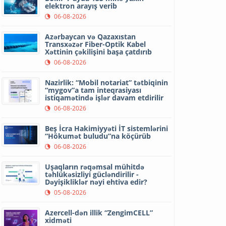
elektron arayış verib
06-08-2026
Azərbaycan və Qazaxıstan
Transxəzər Fiber-Optik Kabel
Xəttinin çəkilişini başa çatdırıb
06-08-2026
Nazirlik: “Mobil notariat” tətbiqinin
“mygov”a tam inteqrasiyası
istiqamətində işlər davam etdirilir
06-08-2026
Beş İcra Hakimiyyəti İT sistemlərini
“Hökumət buludu”na köçürüb
06-08-2026
Uşaqların rəqəmsal mühitdə
təhlükəsizliyi gücləndirilir -
Dəyişikliklər nəyi ehtiva edir?
05-08-2026
Azercell-dən illik “ZengimCELL”
xidməti