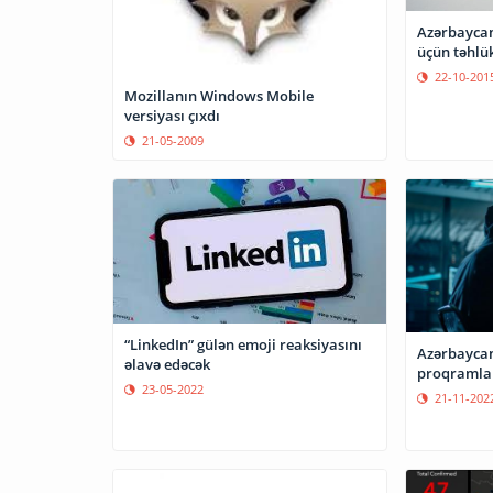
Azərbaycand
üçün təhlü
22-10-201
Mozillanın Windows Mobile
versiyası çıxdı
21-05-2009
“LinkedIn” gülən emoji reaksiyasını
Azərbaycan
əlavə edəcək
proqramlar
23-05-2022
21-11-202