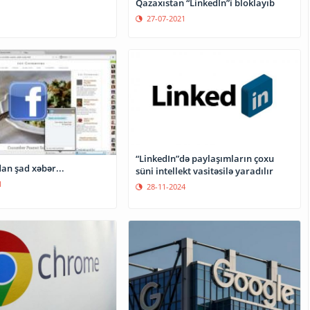
Qazaxıstan “LinkedIn”i bloklayıb
27-07-2021
“LinkedIn”də paylaşımların çoxu
an şad xəbər...
süni intellekt vasitəsilə yaradılır
1
28-11-2024