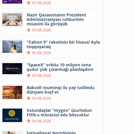
05-08-2026
Nazir Qazaxıstanın Prezident
Administrasiyası rəhbərinin
müavini ilə görüşüb
05-08-2026
"Falcon 9" raketinin bir hissəsi Ayla
toqquşacaq
05-08-2026
“SpaceX” orbitə 10 milyon tona
qədər yük çıxarmağı planlaşdırır
05-08-2026
Bakcell rouminqi ilə yay tətilində
dünyanı kəşf et
04-08-2026
Vətəndaşlar “mygov” üzərindən
FHN-ə müraciət edə biləcəklər
04-08-2026
İqtisadiyyat Nazirliyinin