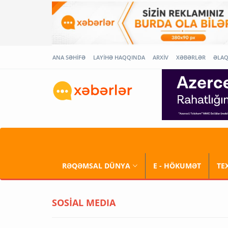
ANA SƏHİFƏ
LAYİHƏ HAQQINDA
ARXİV
XƏBƏRLƏR
ƏLA
RƏQƏMSAL DÜNYA
E - HÖKUMƏT
TE
SOSİAL MEDIA