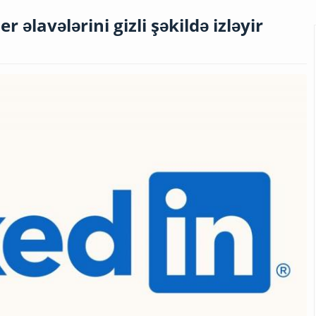
r əlavələrini gizli şəkildə izləyir