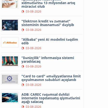
xidmətlərinə 13 milyondan artıq
müraciət olub
03-08-2026
"Elektron kredit və zəmanət"
sisteminin Əsasnaməsi" dəyişib
03-08-2026
“Alibaba” yeni AI modelini təqdim
edib
03-08-2026
“Dənizçilik” informasiya sistemi
yaradılacaq
03-08-2026
"Card to card" əməliyyatlarına limit
qoyulmasının səbəbləri açıqlanıb
03-08-2026
ADB: CAREC rəqəmsal dəhlizi
internetin topdansatış qiymətlərini
aşağı salacaq
03-08-2026