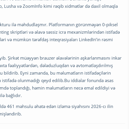
lo, Lusha və ZoomInfo kimi rəqib xidmətlər də daxil olmaqla
rukturu ilə məhdudlaşmır. Platformanın görünməyən 0-piksel
inting skriptləri və əlavə səssiz icra mexanizmlərindən istifadə
tələri və mümkün tərəfdaş inteqrasiyaları LinkedIn’in rəsmi
yib. Şirkət müəyyən brauzer əlavələrinin aşkarlanmasını inkar
ta fəaliyyətlərdən, dələduzluqdan və avtomatlaşdırılmış
ildirib. Eyni zamanda, bu məlumatların istifadəçilərin
istifadə olunmadığı qeyd edilib.Bu iddialar fonunda əsas
əcmdə toplandığı, həmin məlumatların necə emal edildiyi və
ə bağlıdır.
də 461 məhsulu əhatə edən izləmə siyahısını 2026-cı ilin
işləndirib.