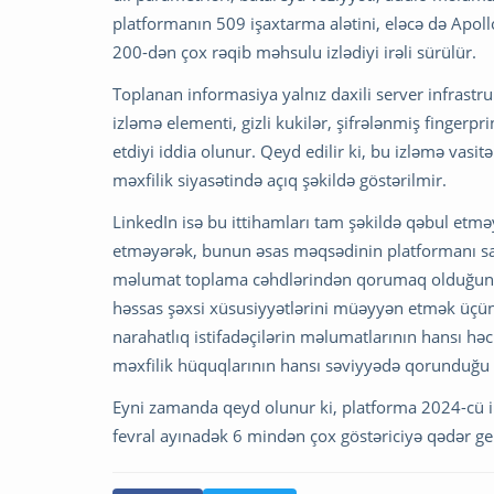
platformanın 509 işaxtarma alətini, eləcə də Apol
200-dən çox rəqib məhsulu izlədiyi irəli sürülür.
Toplanan informasiya yalnız daxili server infrast
izləmə elementi, gizli kukilər, şifrələnmiş fingerpr
etdiyi iddia olunur. Qeyd edilir ki, bu izləmə vasi
məxfilik siyasətində açıq şəkildə göstərilmir.
LinkedIn isə bu ittihamları tam şəkildə qəbul etmə
etməyərək, bunun əsas məqsədinin platformanı sax
məlumat toplama cəhdlərindən qorumaq olduğunu b
həssas şəxsi xüsusiyyətlərini müəyyən etmək üçün 
narahatlıq istifadəçilərin məlumatlarının hansı h
məxfilik hüquqlarının hansı səviyyədə qorunduğu il
Eyni zamanda qeyd olunur ki, platforma 2024-cü il
fevral ayınadək 6 mindən çox göstəriciyə qədər gen