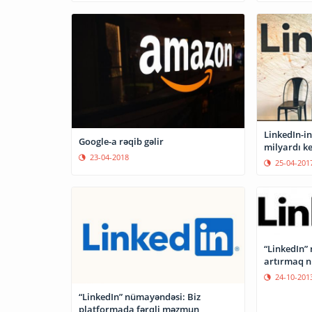
LinkedIn-in
Google-a rəqib gəlir
milyardı ke
23-04-2018
25-04-201
“LinkedIn” 
artırmaq n
24-10-201
“LinkedIn” nümayəndəsi: Biz
platformada fərqli məzmun