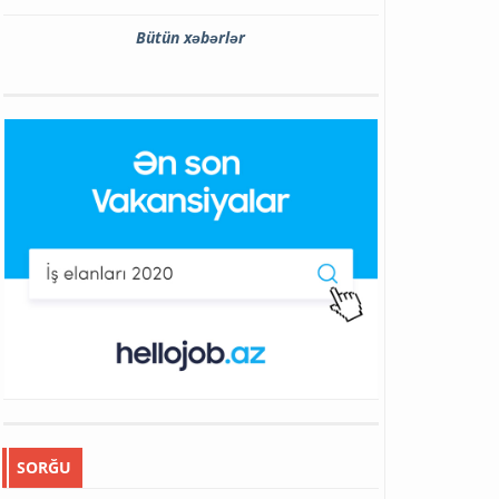
Bütün xəbərlər
SORĞU