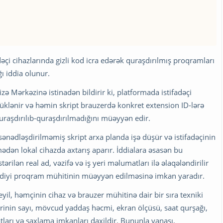
əçi cihazlarında gizli kod icra edərək quraşdırılmış proqramları
ı iddia olunur.
ə Mərkəzinə istinadən bildirir ki, platformada istifadəçi
 yüklənir və həmin skript brauzerdə konkret extension ID-lərə
quraşdırılıb-quraşdırılmadığını müəyyən edir.
da sənədləşdirilməmiş skript arxa planda işə düşür və istifadəçinin
mədən lokal cihazda axtarış aparır. İddialara əsasən bu
ilən real ad, vəzifə və iş yeri məlumatları ilə əlaqələndirilir
ə etdiyi proqram mühitinin müəyyən edilməsinə imkan yaradır.
eyil, həmçinin cihaz və brauzer mühitinə dair bir sıra texniki
rinin sayı, mövcud yaddaş həcmi, ekran ölçüsü, saat qurşağı,
tları və saxlama imkanları daxildir. Bununla yanaşı,