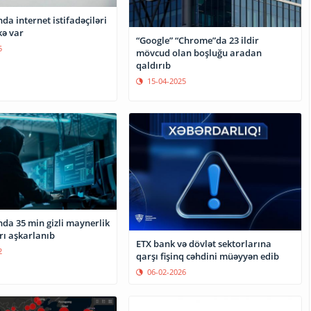
a internet istifadəçiləri
kə var
“Google” “Chrome”da 23 ildir
5
mövcud olan boşluğu aradan
qaldırıb
15-04-2025
da 35 min gizli maynerlik
ı aşkarlanıb
ETX bank və dövlət sektorlarına
2
qarşı fişinq cəhdini müəyyən edib
06-02-2026