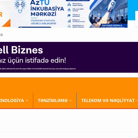
QƏ
XNOLOGİYA
TƏNZİMLƏMƏ
TELEKOM VƏ NƏQLİYYAT