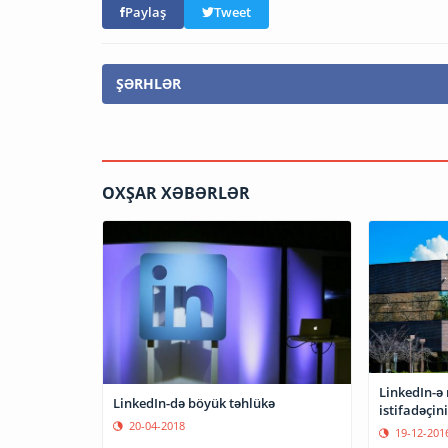
Paylaş
Tweet
ŞƏRHLƏR
OXŞAR XƏBƏRLƏR
LinkedIn-ə
LinkedIn-də böyük təhlükə
istifadəçi
20-04-2018
19-12-201