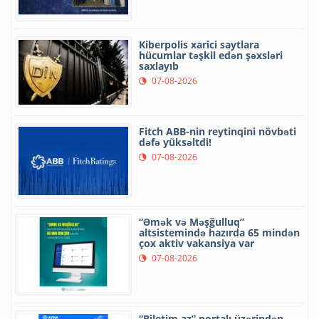
Kiberpolis xarici saytlara
hücumlar təşkil edən şəxsləri
saxlayıb
07-08-2026
Fitch ABB-nin reytinqini növbəti
dəfə yüksəltdi!
07-08-2026
“Əmək və Məşğulluq”
altsistemində hazırda 65 mindən
çox aktiv vakansiya var
07-08-2026
“Biletim.az” portalı üzərindən