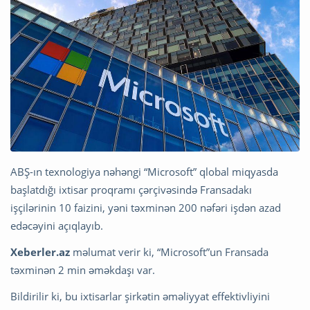
ABŞ-ın texnologiya nəhəngi “Microsoft” qlobal miqyasda
başlatdığı ixtisar proqramı çərçivəsində Fransadakı
işçilərinin 10 faizini, yəni təxminən 200 nəfəri işdən azad
edəcəyini açıqlayıb.
Xeberler.az
məlumat verir ki, “Microsoft”un Fransada
təxminən 2 min əməkdaşı var.
Bildirilir ki, bu ixtisarlar şirkətin əməliyyat effektivliyini