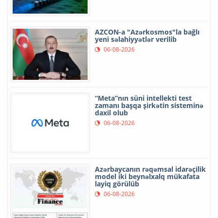
AZCON-a "Azərkosmos"la bağlı
yeni səlahiyyətlər verilib
06-08-2026
“Meta”nın süni intellekti test
zamanı başqa şirkətin sisteminə
daxil olub
06-08-2026
Azərbaycanın rəqəmsal idarəçilik
model iki beynəlxalq mükafata
layiq görülüb
06-08-2026