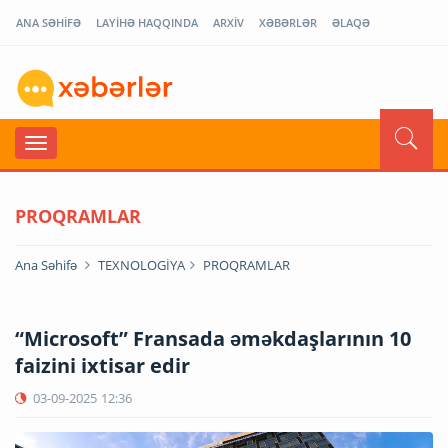
ANA SƏHİFƏ
LAYİHƏ HAQQINDA
ARXİV
XƏBƏRLƏR
ƏLAQƏ
PROQRAMLAR
Ana Səhifə
TEXNOLOGİYA
PROQRAMLAR
“Microsoft” Fransada əməkdaşlarının 10
faizini ixtisar edir
03-09-2025
12:36