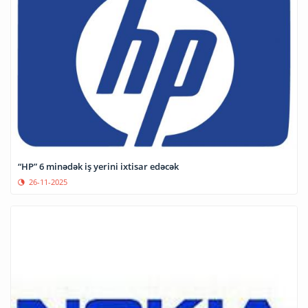
“HP” 6 minədək iş yerini ixtisar edəcək
26-11-2025