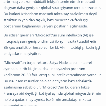
artırmaq və uzunmüddətli inkişafı təmin etmək məqsədi
daşıyan daha geniş bir qlobal strategiyanın tərkib hissəsidir.
Bu kütləvi ixtisarların məqsədi təkcə say azaldılması deyil,
strukturun yenidən təşkili, bəzi menecer və fərdi işçi
postlarının bağlanması və yeni postların açılmasıdır.
Bu ixtisar qərarları “Microsoft”un süni intellektin (AI) işə
inteqrasiyasını genişləndirməsi ilə eyni vaxta təsadüf edir.
Bir çox analitiklər hesab edirlər ki, AI-nin tətbiqi şirkətin işçi
ehtiyaclarını dəyişdirir.
“Microsoft”un baş direktoru Satya Nadella bu ilin aprel
ayında bildirib ki, şirkət daxilində yazılan proqram
kodlarının 20-30 faizi artıq süni intellekt tərəfindən yaradılır.
Bu isə insan resurslarına olan ehtiyacın bəzi sahələrdə
azalmasına səbəb olur. “Microsoft”un bu qərarı təkcə
Fransaya aid deyil. Şirkət iyul ayında qlobal miqyasda 9 min
nəfərə qədər, may ayında isə 6 min əməkdaşını ixtisar
edəcəyini açıqlamışdı.