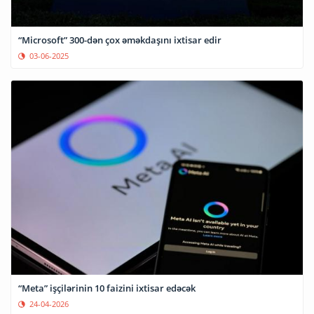
“Microsoft” 300-dən çox əməkdaşını ixtisar edir
03-06-2025
“Meta” işçilərinin 10 faizini ixtisar edəcək
24-04-2026