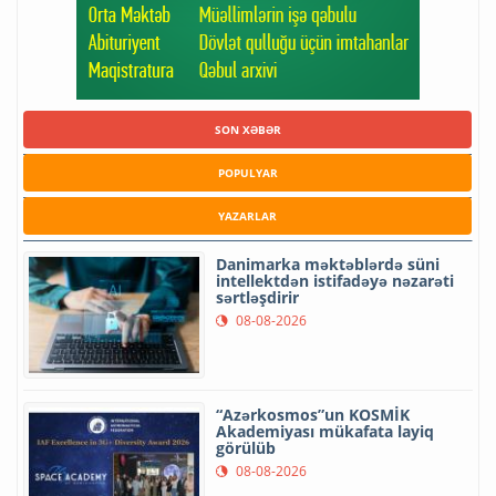
SON XƏBƏR
POPULYAR
YAZARLAR
Danimarka məktəblərdə süni
intellektdən istifadəyə nəzarəti
sərtləşdirir
08-08-2026
“Azərkosmos”un KOSMİK
Akademiyası mükafata layiq
görülüb
08-08-2026