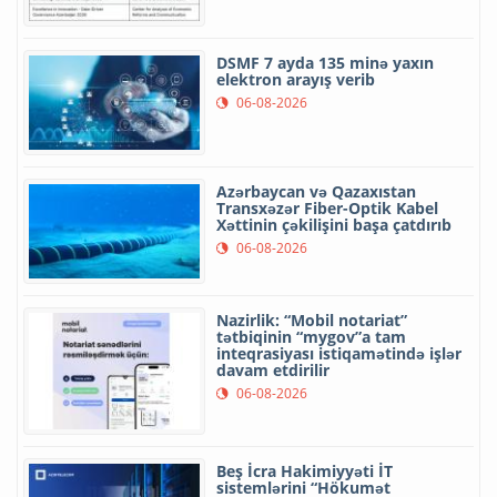
DSMF 7 ayda 135 minə yaxın
elektron arayış verib
06-08-2026
Azərbaycan və Qazaxıstan
Transxəzər Fiber-Optik Kabel
Xəttinin çəkilişini başa çatdırıb
06-08-2026
Nazirlik: “Mobil notariat”
tətbiqinin “mygov”a tam
inteqrasiyası istiqamətində işlər
davam etdirilir
06-08-2026
Beş İcra Hakimiyyəti İT
sistemlərini “Hökumət