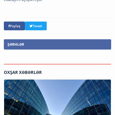
Paylaş
Tweet
ŞƏRHLƏR
OXŞAR XƏBƏRLƏR