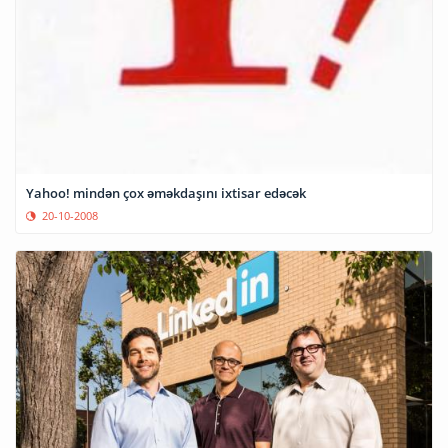
Yahoo! mindən çox əməkdaşını ixtisar edəcək
20-10-2008