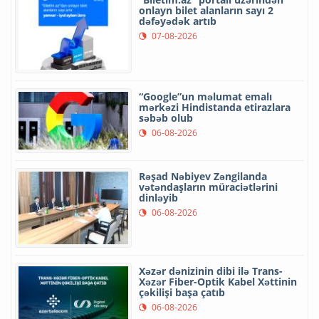
onlayn bilet alanların sayı 2
dəfəyədək artıb
07-08-2026
“Google”un məlumat emalı
mərkəzi Hindistanda etirazlara
səbəb olub
06-08-2026
Rəşad Nəbiyev Zəngilanda
vətəndaşların müraciətlərini
dinləyib
06-08-2026
Xəzər dənizinin dibi ilə Trans-
Xəzər Fiber-Optik Kabel Xəttinin
çəkilişi başa çatıb
06-08-2026