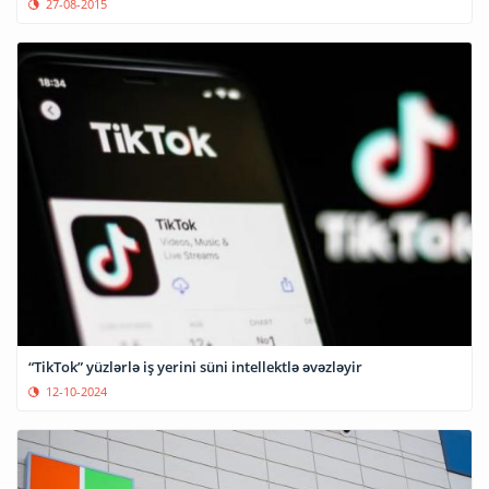
27-08-2015
“TikTok” yüzlərlə iş yerini süni intellektlə əvəzləyir
12-10-2024