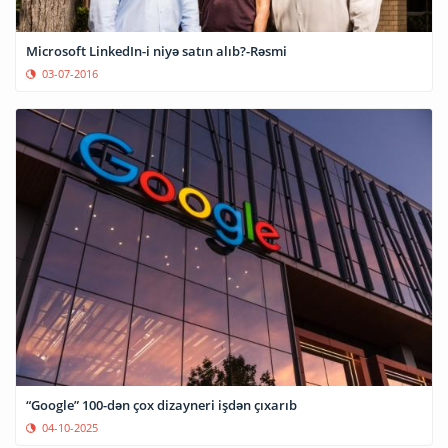
Microsoft LinkedIn-i niyə satın alıb?-Rəsmi
03-07-2016
“Google” 100-dən çox dizayneri işdən çıxarıb
04-10-2025