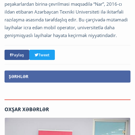
peşəkarlardan birinə çevrilməsi məqsədilə “Nar”, 2016-cı
ildən etibarən Azərbaycan Texniki Universiteti ilə ikitərfəli
razılaşma əsasında tərəfdaşlıq edir. Bu çərçivədə mütəmadi
layihələr icra edən mobil operator, universitetlə daha
genişmiqyaslı layihələr həyata keçirmək niyyətindədir.
Paylaş
Tweet
ŞƏRHLƏR
OXŞAR XƏBƏRLƏR