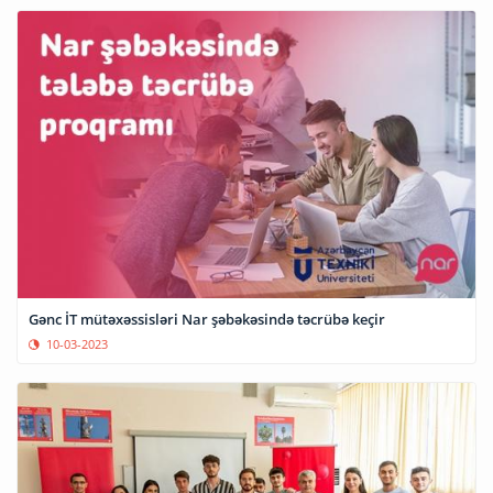
Gənc İT mütəxəssisləri Nar şəbəkəsində təcrübə keçir
10-03-2023