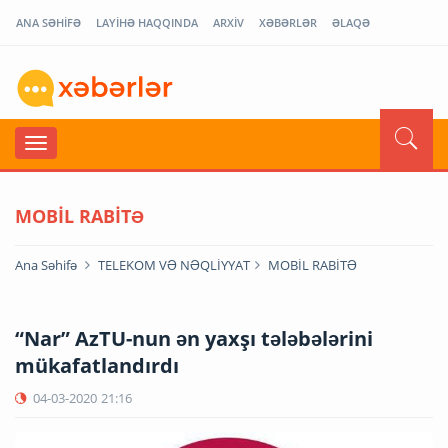
ANA SƏHİFƏ
LAYİHƏ HAQQINDA
ARXİV
XƏBƏRLƏR
ƏLAQƏ
MOBİL RABİTƏ
Ana Səhifə
TELEKOM VƏ NƏQLİYYAT
MOBİL RABİTƏ
“Nar” AzTU-nun ən yaxşı tələbələrini
mükafatlandırdı
04-03-2020
21:16