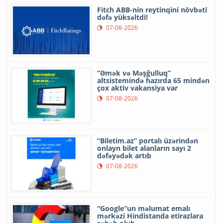
Fitch ABB-nin reytinqini növbəti
dəfə yüksəltdi!
07-08-2026
“Əmək və Məşğulluq”
altsistemində hazırda 65 mindən
çox aktiv vakansiya var
07-08-2026
“Biletim.az” portalı üzərindən
onlayn bilet alanların sayı 2
dəfəyədək artıb
07-08-2026
“Google”un məlumat emalı
mərkəzi Hindistanda etirazlara