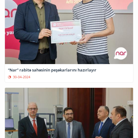
“Nar” rabitə sahəsinin peşəkarlarını hazırlayır
30-04-2024