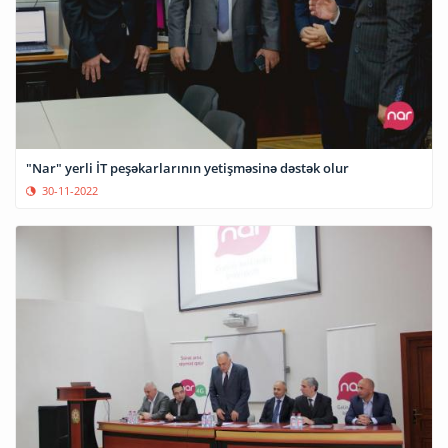
"Nar" yerli İT peşəkarlarının yetişməsinə dəstək olur
30-11-2022