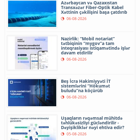
Azərbaycan və Qazaxıstan
Transxəzər Fiber-Optik Kabel
Xəttinin çəkilişini başa çatdırıb
06-08-2026
Nazirlik: “Mobil notariat”
tətbiqinin “mygov”a tam
inteqrasiyası istiqamətində işlər
davam etdirilir
06-08-2026
Beş İcra Hakimiyyəti İT
sistemlərini “Hökumət
buludu”na köçürüb
06-08-2026
Uşaqların rəqəmsal mühitdə
təhlükəsizliyi gücləndirilir -
Dəyişikliklər nəyi ehtiva edir?
05-08-2026