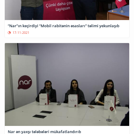
“Nar”ın keçirdiyi “Mobil rabitənin əsasları” təlimi yekunlaşıb
17-11-2021
Nar ən yaxşı tələbələri mükafatlandırıb