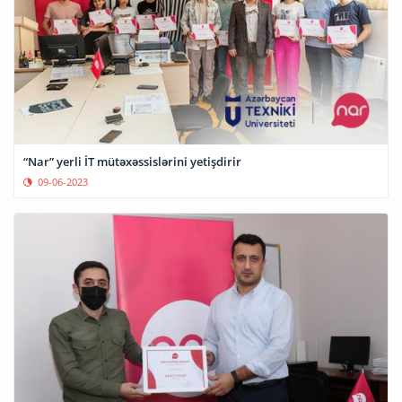
“Nar” yerli İT mütəxəssislərini yetişdirir
09-06-2023