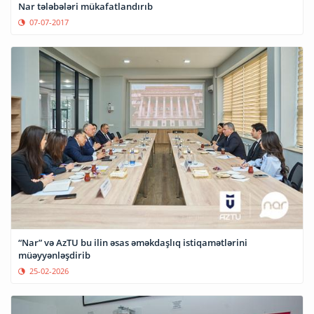
Nar tələbələri mükafatlandırıb
07-07-2017
“Nar” və AzTU bu ilin əsas əməkdaşlıq istiqamətlərini
müəyyənləşdirib
25-02-2026