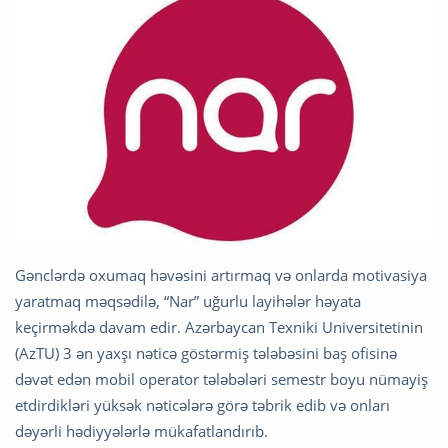
Gənclərdə oxumaq həvəsini artırmaq və onlarda motivasiya
yaratmaq məqsədilə, “Nar” uğurlu layihələr həyata
keçirməkdə davam edir. Azərbaycan Texniki Universitetinin
(AzTU) 3 ən yaxşı nəticə göstərmiş tələbəsini baş ofisinə
dəvət edən mobil operator tələbələri semestr boyu nümayiş
etdirdikləri yüksək nəticələrə görə təbrik edib və onları
dəyərli hədiyyələrlə mükafatlandırıb.