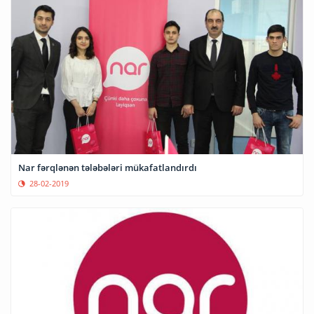
Nar fərqlənən tələbələri mükafatlandırdı
28-02-2019