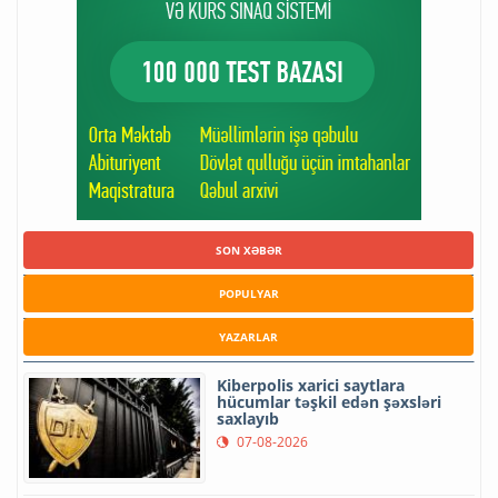
SON XƏBƏR
POPULYAR
YAZARLAR
Kiberpolis xarici saytlara
hücumlar təşkil edən şəxsləri
saxlayıb
07-08-2026