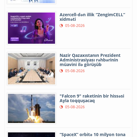
Azercell-dən illik “ZengimCELL”
xidməti
05-08-2026
Nazir Qazaxıstanın Prezident
Administrasiyası rəhbərinin
müavini ilə görüşüb
05-08-2026
"Falcon 9" raketinin bir hissəsi
Ayla toqquşacaq
05-08-2026
“SpaceX” orbitə 10 milyon tona