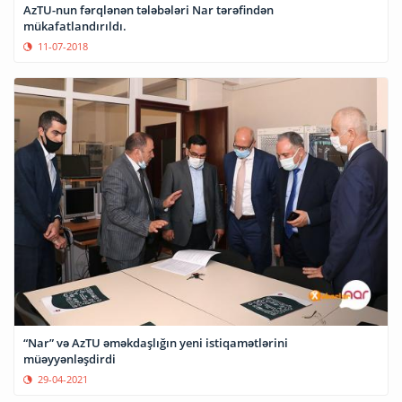
AzTU-nun fərqlənən tələbələri Nar tərəfindən
mükafatlandırıldı.
11-07-2018
“Nar” və AzTU əməkdaşlığın yeni istiqamətlərini
müəyyənləşdirdi
29-04-2021