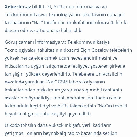
Xeberler.az
bildirir ki, AzTU-nun İnformasiya və
Telekommunikasiya Texnologiyaları fakültəsinin qabaqcıl
tələbələrinin “Nar” tərəfindən mükafatlandırılması 4 ildir ki,
davam edir və artıq ənənə halını alıb.
Görüş zamanı İnformasiya və Telekommunikasiya
Texnologiyaları fakültəsinin dosenti Elçin Gözəlov tələbələrin
yüksək nəticə əldə etmək üçün həvəsləndirilməsini və
ixtisaslarına uyğun istiqamətdə fəaliyyət göstərən şirkətlə
tanışlığını yüksək dəyərləndirib. Tələbələrə Universitetin
nəzdində yaradılan “Nar” GSM laboratoriyasının
imkanlarından maksimum yararlanaraq mobil rabitənin
əsaslarının öyrədildiyi, mobil operator tərəfindən rabitə
təlimlərinin keçirildiyi və AzTU tələbələrinin “Nar”ın texniki
heyətilə birgə təcrübə keçdiyi qeyd edilib.
Ölkədə təhsilin daha yüksək inkişafı, yerli kadrların
yetişməsi, onların beynəlxalq rabitə bazarında seçilən