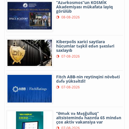
“Azərkosmos”un KOSMİK
Akademiyası mükafata layiq
görülüb
08-08-2026
Kiberpolis xarici saytlara
hücumlar təşkil edən şəxsləri
saxlayıb
07-08-2026
Fitch ABB-nin reytinqini növbəti
dəfə yüksəltdi!
07-08-2026
“Əmək və Məşğulluq”
altsistemində hazırda 65 mindən
çox aktiv vakansiya var
07-08-2026