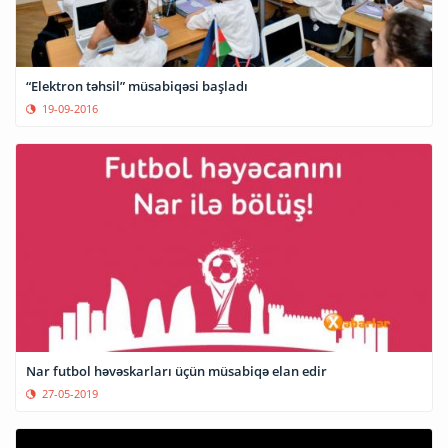
“Elektron təhsil” müsabiqəsi başladı
19-09-2016
Nar futbol həvəskarları üçün müsabiqə elan edir
27-05-2019