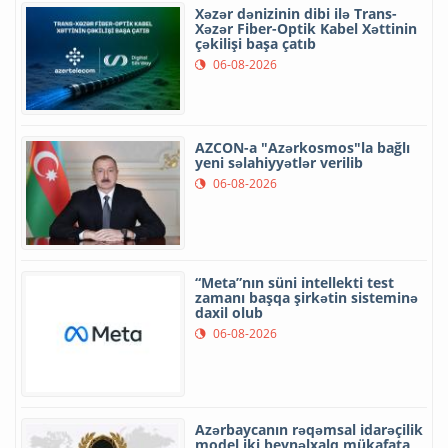
Xəzər dənizinin dibi ilə Trans-
Xəzər Fiber-Optik Kabel Xəttinin
çəkilişi başa çatıb
06-08-2026
AZCON-a "Azərkosmos"la bağlı
yeni səlahiyyətlər verilib
06-08-2026
“Meta”nın süni intellekti test
zamanı başqa şirkətin sisteminə
daxil olub
06-08-2026
Azərbaycanın rəqəmsal idarəçilik
model iki beynəlxalq mükafata