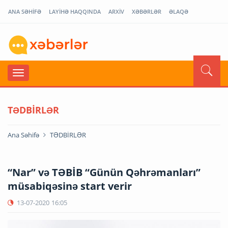
ANA SƏHİFƏ
LAYİHƏ HAQQINDA
ARXİV
XƏBƏRLƏR
ƏLAQƏ
TƏDBİRLƏR
Ana Səhifə
TƏDBİRLƏR
“Nar” və TƏBİB “Günün Qəhrəmanları”
müsabiqəsinə start verir
13-07-2020
16:05