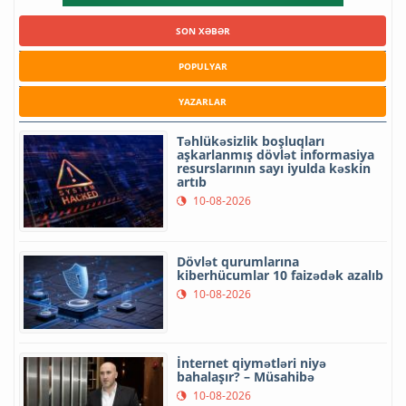
SON XƏBƏR
POPULYAR
YAZARLAR
Təhlükəsizlik boşluqları
aşkarlanmış dövlət informasiya
resurslarının sayı iyulda kəskin
artıb
10-08-2026
Dövlət qurumlarına
kiberhücumlar 10 faizədək azalıb
10-08-2026
İnternet qiymətləri niyə
bahalaşır? – Müsahibə
10-08-2026