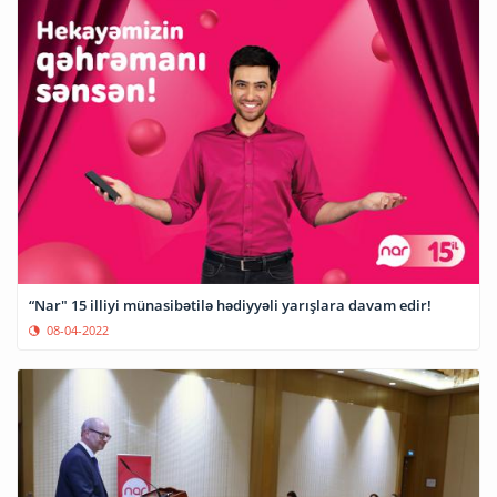
“Nar" 15 illiyi münasibətilə hədiyyəli yarışlara davam edir!
08-04-2022