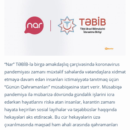
“Nar” TƏBİB-lə birgə əməkdaşlıq çərçivəsində koronavirus
pandemiyası zamanı müxtəlif sahələrdə vətəndaşlara xidmət
etməyə davam edən insanları ictimaiyyətə tanıtmaq üçün
“Günün Qəhrəmanları” müsabiqəsinə start verir. Müsabiqə
pandemiya ilə mübarizə dövründə gündəlik işlərini icra
edərkən həyatlarını riskə atan insanlar, karantin zamanı
həyata keçirilən sosial layihələr və təşəbbüslər haqqında
hekayələri əks etdirəcək. Bu cür hekayələrin üzə
çıxarılmasında məqsəd həm əhali arasında qəhrəmanları