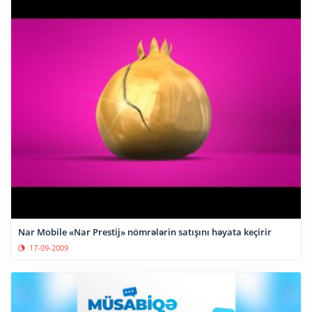
Nar Mobile «Nar Prestij» nömrələrin satışını həyata keçirir
17-09-2009