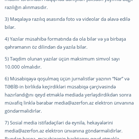
razılığın alınmasıdır.
3) Məqaləyə razılıq əsasında foto və videolar da əlavə edilə
bilər.
4) Yazılar müsahibə formatında da ola bilər və ya birbaşa
qəhrəmanın öz dilindən də yazıla bilər.
5) Təqdim olunan yazılar üçün maksimum simvol sayı
10.000 olmalıdır.
6) Müsabiqəyə qoşulmaq üçün jurnalistlər yazının “Nar” və
TƏBİB-in birlikdə keçirdikləri müsabiqə çərçivəsində
hazırlandığını qeyd etməklə mediada yerləşdirdikdən sonra
müvafiq linklə bərabər
media@azerfon.az
elektron ünvanına
göndərməlidirlər.
7) Sosial media istifadəçiləri də eynilə, hekayələrini
media@azerfon.az
elektron ünvanına göndərməlidirlər.
Bundan başqa, müsabiqənin hashtagını qeyd etməklə