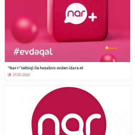
“Nar+” tətbiqi ilə hesabını evdən idarə et
27-03-2020