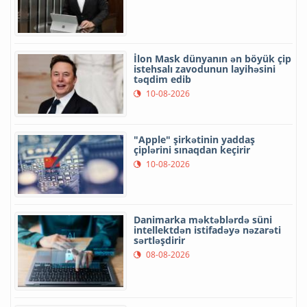
İlon Mask dünyanın ən böyük çip
istehsalı zavodunun layihəsini
təqdim edib
10-08-2026
"Apple" şirkətinin yaddaş
çiplərini sınaqdan keçirir
10-08-2026
Danimarka məktəblərdə süni
intellektdən istifadəyə nəzarəti
sərtləşdirir
08-08-2026