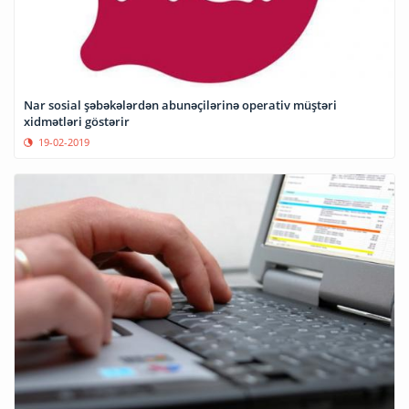
Nar sosial şəbəkələrdən abunəçilərinə operativ müştəri
xidmətləri göstərir
19-02-2019