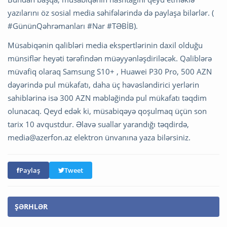
yazılarını öz sosial media səhifələrində də paylaşa bilərlər. (
#GününQəhrəmanları #Nar #TƏBİB).
Müsabiqənin qalibləri media ekspertlərinin daxil olduğu
münsiflər heyəti tərəfindən müəyyənləşdiriləcək. Qaliblərə
müvafiq olaraq Samsung S10+ , Huawei P30 Pro, 500 AZN
dəyərində pul mükafatı, daha üç həvəsləndirici yerlərin
sahiblərinə isə 300 AZN məbləğində pul mükafatı təqdim
olunacaq. Qeyd edək ki, müsabiqəyə qoşulmaq üçün son
tarix 10 avqustdur. Əlavə suallar yarandığı təqdirdə,
media@azerfon.az
elektron ünvanına yaza bilərsiniz.
Paylaş
Tweet
ŞƏRHLƏR