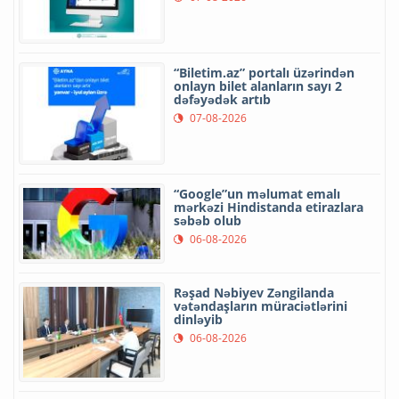
“Biletim.az” portalı üzərindən
onlayn bilet alanların sayı 2
dəfəyədək artıb
07-08-2026
“Google”un məlumat emalı
mərkəzi Hindistanda etirazlara
səbəb olub
06-08-2026
Rəşad Nəbiyev Zəngilanda
vətəndaşların müraciətlərini
dinləyib
06-08-2026