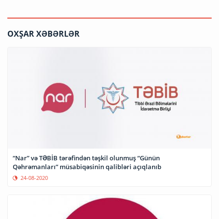
OXŞAR XƏBƏRLƏR
“Nar” və TƏBİB tərəfindən təşkil olunmuş “Günün
Qəhrəmanları” müsabiqəsinin qalibləri açıqlanıb
24-08-2020