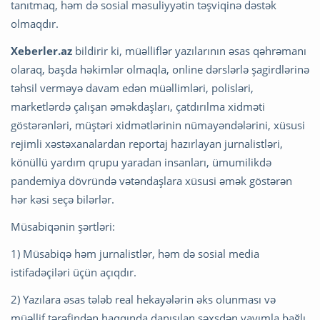
tanıtmaq, həm də sosial məsuliyyətin təşviqinə dəstək
olmaqdır.
Xeberler.az
bildirir ki, müəlliflər yazılarının əsas qəhrəmanı
olaraq, başda həkimlər olmaqla, online dərslərlə şagirdlərinə
təhsil verməyə davam edən müəllimləri, polisləri,
marketlərdə çalışan əməkdaşları, çatdırılma xidməti
göstərənləri, müştəri xidmətlərinin nümayəndələrini, xüsusi
rejimli xəstəxanalardan reportaj hazırlayan jurnalistləri,
könüllü yardım qrupu yaradan insanları, ümumilikdə
pandemiya dövründə vətəndaşlara xüsusi əmək göstərən
hər kəsi seçə bilərlər.
Müsabiqənin şərtləri:
1) Müsabiqə həm jurnalistlər, həm də sosial media
istifadəçiləri üçün açıqdır.
2) Yazılara əsas tələb real hekayələrin əks olunması və
müəllif tərəfindən haqqında danışılan şəxsdən yayımla bağlı