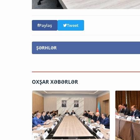
Paylaş
Tweet
ŞƏRHLƏR
OXŞAR XƏBƏRLƏR