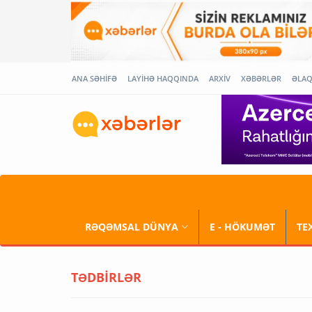
ANA SƏHİFƏ
LAYİHƏ HAQQINDA
ARXİV
XƏBƏRLƏR
ƏLA
RƏQƏMSAL DÜNYA
E - HÖKUMƏT
TE
TƏDBİRLƏR