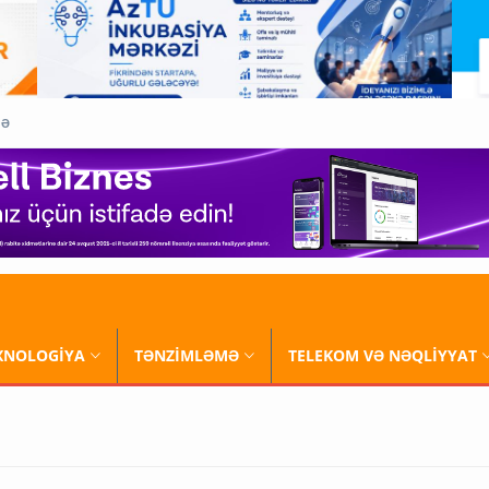
QƏ
XNOLOGİYA
TƏNZİMLƏMƏ
TELEKOM VƏ NƏQLİYYAT