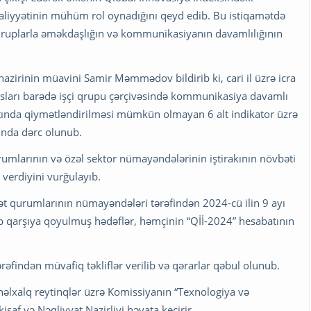
fəaliyyətinin mühüm rol oynadığını qeyd edib. Bu istiqamətdə
tqruplarla əməkdaşlığın və kommunikasiyanın davamlılığının
nazirinin müavini Samir Məmmədov bildirib ki, cari il üzrə icra
tusları barədə işçi qrupu çərçivəsində kommunikasiya davamlı
atında qiymətləndirilməsi mümkün olmayan 6 alt indikator üzrə
ında dərc olunub.
mlarının və özəl sektor nümayəndələrinin iştirakının növbəti
verdiyini vurğulayıb.
ət qurumlarının nümayəndələri tərəfindən 2024-cü ilin 9 ayı
üb qarşıya qoyulmuş hədəflər, həmçinin “Qİİ-2024” hesabatının
tərəfindən müvafiq təkliflər verilib və qərarlar qəbul olunub.
əlxalq reytinqlər üzrə Komissiyanın “Texnologiya və
işaf və Nəqliyyat Nazirliyi həyata keçirir