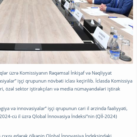
qlər üzrə Komissiyanın Rəqəmsal İnkişaf və Nəqliyyat
siyalar” işçi qrupunun növbəti iclası keçirilib. İclasda Komissiya
əri, özəl sektor iştirakçıları və media nümayəndələri iştirak
giya və innovasiyalar” işçi qrupunun cari il ərzində fəaliyyəti,
2024-cü il üzrə Qlobal İnnovasiya İndeksi”nin (Qİİ-2024)
ış çıxışı edərək ölkənin Qlobal İnnovasiya İndeksindəki