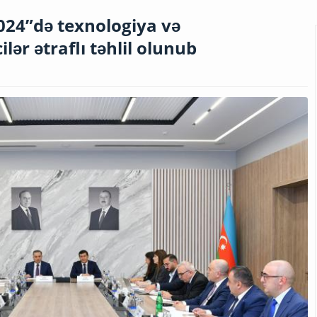
024”də texnologiya və
lər ətraflı təhlil olunub