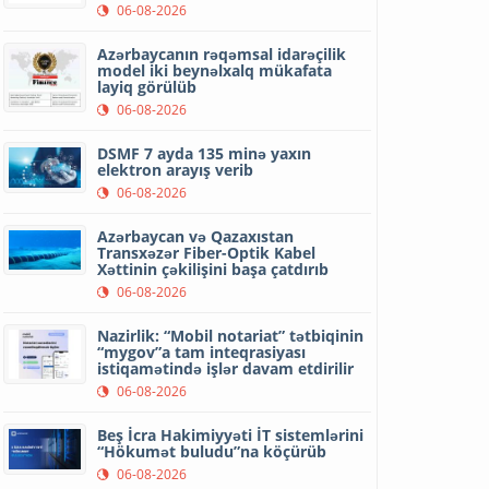
06-08-2026
Azərbaycanın rəqəmsal idarəçilik
model iki beynəlxalq mükafata
layiq görülüb
06-08-2026
DSMF 7 ayda 135 minə yaxın
elektron arayış verib
06-08-2026
Azərbaycan və Qazaxıstan
Transxəzər Fiber-Optik Kabel
Xəttinin çəkilişini başa çatdırıb
06-08-2026
Nazirlik: “Mobil notariat” tətbiqinin
“mygov”a tam inteqrasiyası
istiqamətində işlər davam etdirilir
06-08-2026
Beş İcra Hakimiyyəti İT sistemlərini
“Hökumət buludu”na köçürüb
06-08-2026