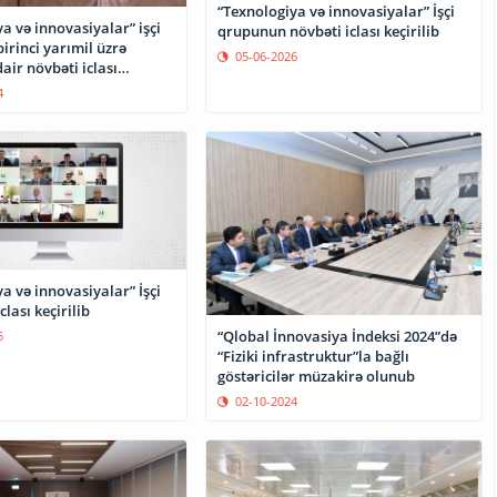
“Texnologiya və innovasiyalar” İşçi
a və innovasiyalar” işçi
qrupunun növbəti iclası keçirilib
rinci yarımil üzrə
05-06-2026
dair növbəti iclası
4
a və innovasiyalar” İşçi
lası keçirilib
“Qlobal İnnovasiya İndeksi 2024”də
5
“Fiziki infrastruktur”la bağlı
göstəricilər müzakirə olunub
02-10-2024