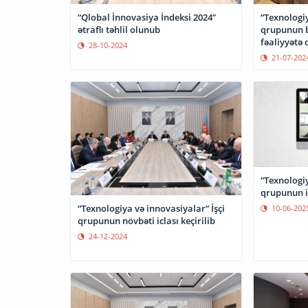
“Qlobal İnnovasiya İndeksi 2024”
“Texnologiy
ətraflı təhlil olunub
qrupunun bi
fəaliyyətə 
28-10-2024
keçirilib
21-07-202
“Texnologiy
qrupunun ic
“Texnologiya və innovasiyalar” İşçi
10-06-202
qrupunun növbəti iclası keçirilib
24-12-2024