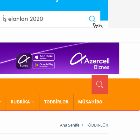
RUBRİKA
TƏDBİRLƏR
MÜSAHİBƏ
Ana Səhifə
TƏDBİRLƏR