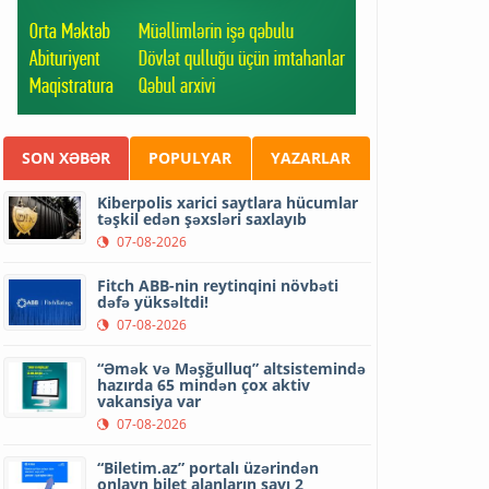
SON XƏBƏR
POPULYAR
YAZARLAR
Kiberpolis xarici saytlara hücumlar
təşkil edən şəxsləri saxlayıb
07-08-2026
Fitch ABB-nin reytinqini növbəti
dəfə yüksəltdi!
07-08-2026
“Əmək və Məşğulluq” altsistemində
hazırda 65 mindən çox aktiv
vakansiya var
07-08-2026
“Biletim.az” portalı üzərindən
onlayn bilet alanların sayı 2