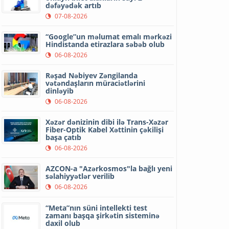
dəfəyədək artıb
07-08-2026
“Google”un məlumat emalı mərkəzi
Hindistanda etirazlara səbəb olub
06-08-2026
Rəşad Nəbiyev Zəngilanda
vətəndaşların müraciətlərini
dinləyib
06-08-2026
Xəzər dənizinin dibi ilə Trans-Xəzər
Fiber-Optik Kabel Xəttinin çəkilişi
başa çatıb
06-08-2026
AZCON-a "Azərkosmos"la bağlı yeni
səlahiyyətlər verilib
06-08-2026
“Meta”nın süni intellekti test
zamanı başqa şirkətin sisteminə
daxil olub