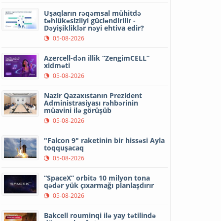
Uşaqların rəqəmsal mühitdə
təhlükəsizliyi gücləndirilir -
Dəyişikliklər nəyi ehtiva edir?
05-08-2026
Azercell-dən illik “ZengimCELL”
xidməti
05-08-2026
Nazir Qazaxıstanın Prezident
Administrasiyası rəhbərinin
müavini ilə görüşüb
05-08-2026
"Falcon 9" raketinin bir hissəsi Ayla
toqquşacaq
05-08-2026
“SpaceX” orbitə 10 milyon tona
qədər yük çıxarmağı planlaşdırır
05-08-2026
Bakcell rouminqi ilə yay tətilində