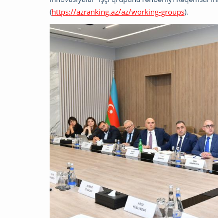
(
https://azranking.az/az/working-groups
).