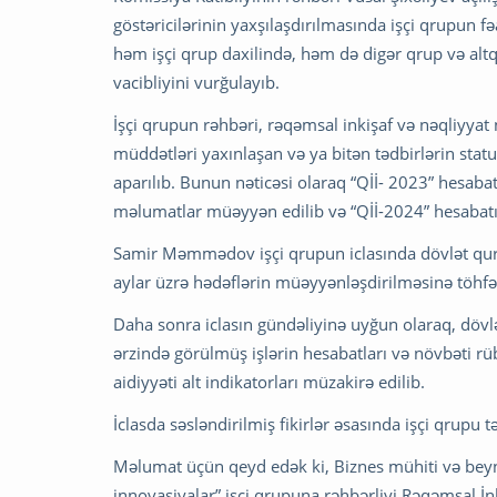
göstəricilərinin yaxşılaşdırılmasında işçi qrupun 
həm işçi qrup daxilində, həm də digər qrup və al
vacibliyini vurğulayıb.
İşçi qrupun rəhbəri, rəqəmsal inkişaf və nəqliyyat 
müddətləri yaxınlaşan və ya bitən tədbirlərin sta
aparılıb. Bunun nəticəsi olaraq “Qİİ- 2023” hesab
məlumatlar müəyyən edilib və “Qİİ-2024” hesabat
Samir Məmmədov işçi qrupun iclasında dövlət quru
aylar üzrə hədəflərin müəyyənləşdirilməsinə töhfə 
Daha sonra iclasın gündəliyinə uyğun olaraq, dövl
ərzində görülmüş işlərin hesabatları və növbəti r
aidiyyəti alt indikatorları müzakirə edilib.
İclasda səsləndirilmiş fikirlər əsasında işçi qrupu 
Məlumat üçün qeyd edək ki, Biznes mühiti və beyn
innovasiyalar” işçi qrupuna rəhbərliyi Rəqəmsal İnk