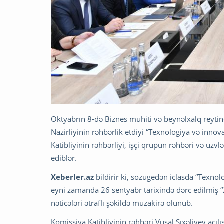
Oktyabrın 8-də Biznes mühiti və beynəlxalq reytin
Nazirliyinin rəhbərlik etdiyi “Texnologiya və innova
Katibliyinin rəhbərliyi, işçi qrupun rəhbəri və üzvl
ediblər.
Xeberler.az
bildirir ki, sözügedən iclasda “Texnolo
eyni zamanda 26 sentyabr tarixində dərc edilmiş “
nəticələri ətraflı şəkildə müzakirə olunub.
Komissiya Katibliyinin rəhbəri Vüsal Şıxəliyev açıl