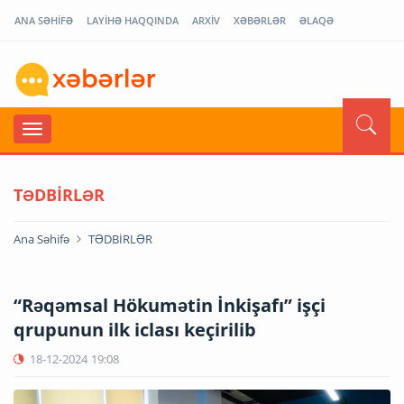
ANA SƏHİFƏ
LAYİHƏ HAQQINDA
ARXİV
XƏBƏRLƏR
ƏLAQƏ
TƏDBİRLƏR
Ana Səhifə
TƏDBİRLƏR
“Rəqəmsal Hökumətin İnkişafı” işçi
qrupunun ilk iclası keçirilib
18-12-2024
19:08