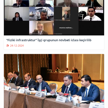
“Fiziki infrastruktur” İşçi qrupunun növbəti iclası keçirilib
24-12-2024