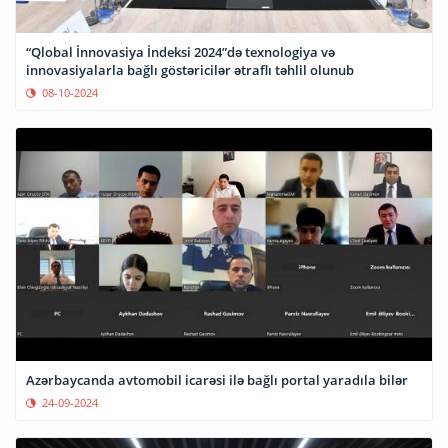
“Qlobal İnnovasiya İndeksi 2024”də texnologiya və
innovasiyalarla bağlı göstəricilər ətraflı təhlil olunub
08-10-2024
Azərbaycanda avtomobil icarəsi ilə bağlı portal yaradıla bilər
24-09-2024