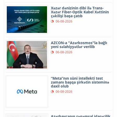
Xəzər dənizinin dibi ilə Trans-
Xəzər Fiber-Optik Kabel Xəttinin
çəkilişi başa çatıb
06-08-2026
AZCON-a "Azərkosmos"la bağlı
yeni səlahiyyətlər verilib
06-08-2026
“Meta”nın süni intellekti test
zamanı başqa şirkətin sisteminə
daxil olub
06-08-2026
Azərbaycanın rəqəmsal idarəçilik