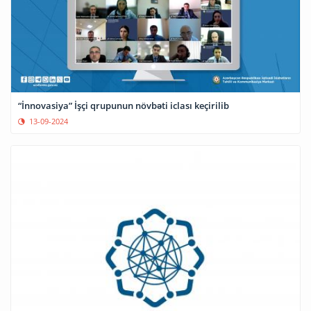
“İnnovasiya” İşçi qrupunun növbəti iclası keçirilib
13-09-2024