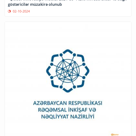
göstəricilər müzakirə olunub
02-10-2024