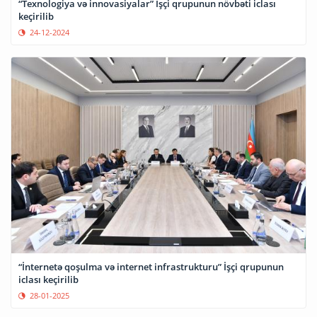
“Texnologiya və innovasiyalar” İşçi qrupunun növbəti iclası
keçirilib
24-12-2024
“İnternetə qoşulma və internet infrastrukturu” İşçi qrupunun
iclası keçirilib
28-01-2025