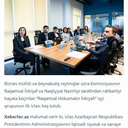
Biznes mühiti və beynəlxalq reytinqlər üzrə Komissiyasının
Rəqəmsal İnkişaf və Nəqliyyat Nazirliyi tərəfindən rəhbərliyi
həyata keçirilən “Rəqəmsal Hökumətin İnkişafı” işçi
qrupunun ilk iclası baş tutub.
Xeberler.az
məlumat verir ki, iclas Azərbaycan Respublikası
Prezidentinin Administrasiyasının İqtisadi siyasət və sənaye