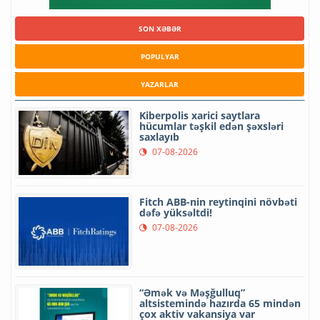
SON XƏBƏR
POPULYAR
YAZARLAR
Kiberpolis xarici saytlara
hücumlar təşkil edən şəxsləri
saxlayıb
07-08-2026
Fitch ABB-nin reytinqini növbəti
dəfə yüksəltdi!
07-08-2026
“Əmək və Məşğulluq”
altsistemində hazırda 65 mindən
çox aktiv vakansiya var