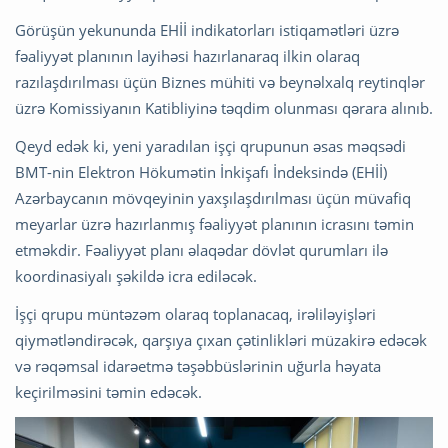
Görüşün yekununda EHİİ indikatorları istiqamətləri üzrə
fəaliyyət planının layihəsi hazırlanaraq ilkin olaraq
razılaşdırılması üçün Biznes mühiti və beynəlxalq reytinqlər
üzrə Komissiyanın Katibliyinə təqdim olunması qərara alınıb.
Qeyd edək ki, yeni yaradılan işçi qrupunun əsas məqsədi
BMT-nin Elektron Hökumətin İnkişafı İndeksində (EHİİ)
Azərbaycanın mövqeyinin yaxşılaşdırılması üçün müvafiq
meyarlar üzrə hazırlanmış fəaliyyət planının icrasını təmin
etməkdir. Fəaliyyət planı əlaqədar dövlət qurumları ilə
koordinasiyalı şəkildə icra ediləcək.
İşçi qrupu müntəzəm olaraq toplanacaq, irəliləyişləri
qiymətləndirəcək, qarşıya çıxan çətinlikləri müzakirə edəcək
və rəqəmsal idarəetmə təşəbbüslərinin uğurla həyata
keçirilməsini təmin edəcək.