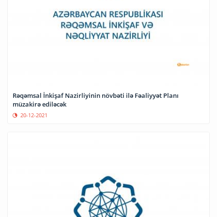
Rəqəmsal İnkişaf Nazirliyinin növbəti ilə Fəaliyyət Planı
müzakirə ediləcək
20-12-2021