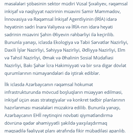
məsələləri şöbəsinin sektor müdiri Vüsal Şıxəliyev, rəqəmsal
inkişaf və nəqliyyat nazirinin müavini Samir Məmmədov,
İnnovasiya və Rəqəmsal İnkişaf Agentliyinin (İRİA) idarə
heyətinin sədri İnarə Vəliyeva və İRİA-nın idarə heyəti
sədrinin müavini Şahin Əliyevin rəhbərliyi ilə keçirilib.
Bununla yanaşı, iclasda Ekologiya və Təbii Sərvətlər Nazirliyi,
Daxili İşlər Nazirliyi, Səhiyyə Nazirliyi, Ədliyyə Nazirliyi, Elm
və Təhsil Nazirliyi, Əmək və Əhalinin Sosial Müdafiəsi
Nazirliyi, Bakı Şəhər İcra Hakimiyyəti və bir sıra digər dövlət
qurumlarının nümayəndələri də iştirak ediblər.
İlk iclasda Azərbaycanın rəqəmsal hökumət
infrastrukturunda mövcud boşluqların müəyyən edilməsi,
inkişaf üçün əsas strategiyalar və konkret tədbir planlarının
hazırlanması məsələləri müzakirə edilib. Bununla yanaşı,
Azərbaycanın EHİİ reytinqini növbəti qiymətləndirmə
dövrünə qədər əhəmiyyətli şəkildə yaxşılaşdırmaq
məqsədilə fəaliyyət planı ətrafında fikir mübadiləsi aparılıb.