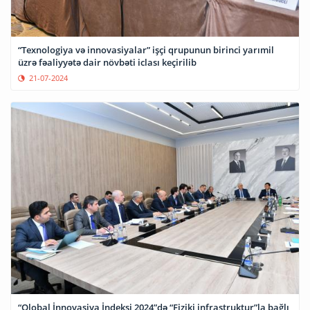
“Texnologiya və innovasiyalar” işçi qrupunun birinci yarımil
üzrə fəaliyyətə dair növbəti iclası keçirilib
21-07-2024
“Qlobal İnnovasiya İndeksi 2024”də “Fiziki infrastruktur”la bağlı