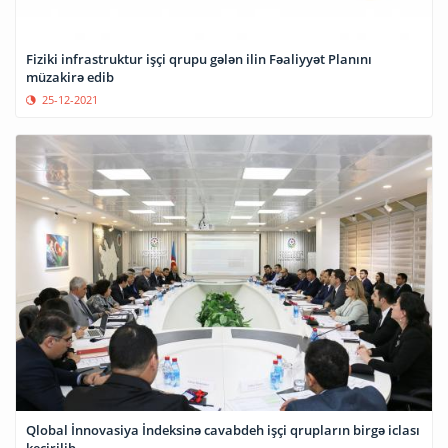
Fiziki infrastruktur işçi qrupu gələn ilin Fəaliyyət Planını
müzakirə edib
25-12-2021
Qlobal İnnovasiya İndeksinə cavabdeh işçi qrupların birgə iclası