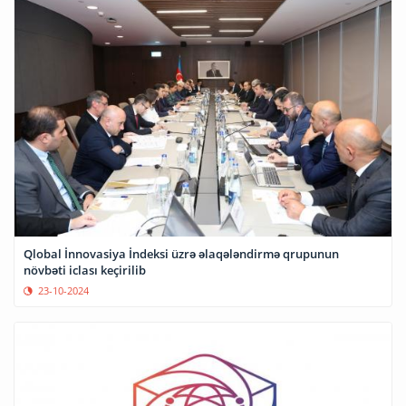
Qlobal İnnovasiya İndeksi üzrə əlaqələndirmə qrupunun
növbəti iclası keçirilib
23-10-2024