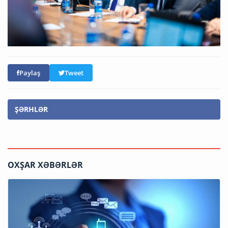
Paylaş
Tweet
ŞƏRHLƏR
OXŞAR XƏBƏRLƏR