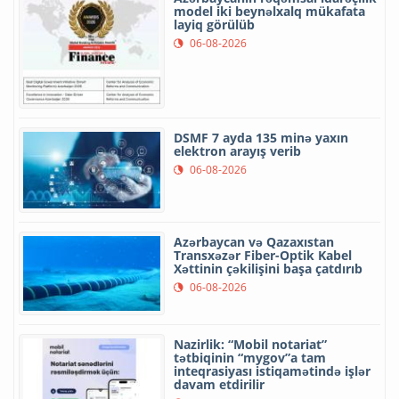
model iki beynəlxalq mükafata
layiq görülüb
06-08-2026
DSMF 7 ayda 135 minə yaxın
elektron arayış verib
06-08-2026
Azərbaycan və Qazaxıstan
Transxəzər Fiber-Optik Kabel
Xəttinin çəkilişini başa çatdırıb
06-08-2026
Nazirlik: “Mobil notariat”
tətbiqinin “mygov”a tam
inteqrasiyası istiqamətində işlər
davam etdirilir