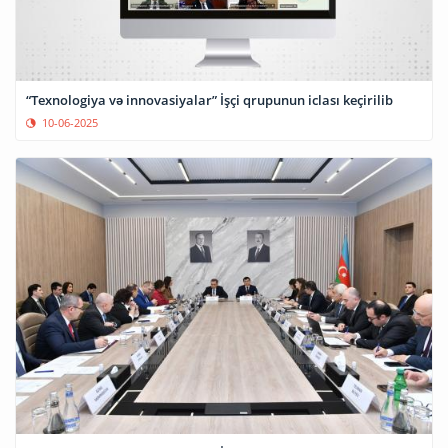
“Texnologiya və innovasiyalar” İşçi qrupunun iclası keçirilib
10-06-2025