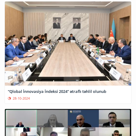
“Qlobal İnnovasiya İndeksi 2024” ətraflı təhlil olunub
28-10-2024