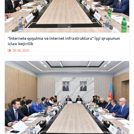
“İnternetə qoşulma və internet infrastrukturu” İşçi qrupunun
iclası keçirilib
30-06-2025