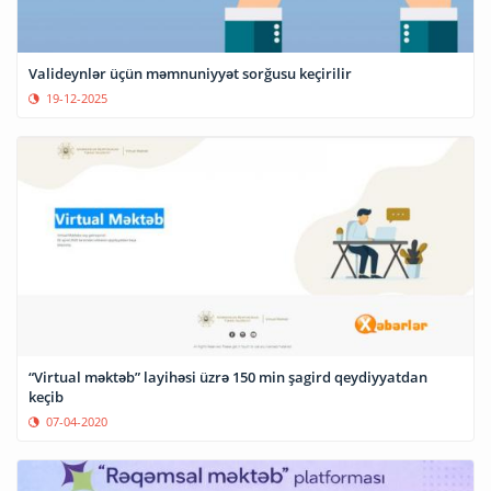
Valideynlər üçün məmnuniyyət sorğusu keçirilir
19-12-2025
“Virtual məktəb” layihəsi üzrə 150 min şagird qeydiyyatdan
keçib
07-04-2020