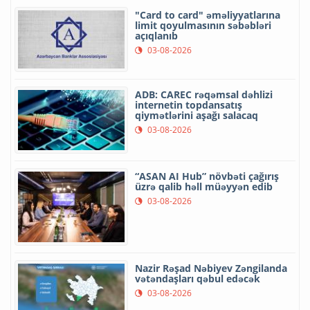
"Card to card" əməliyyatlarına
limit qoyulmasının səbəbləri
açıqlanıb
03-08-2026
ADB: CAREC rəqəmsal dəhlizi
internetin topdansatış
qiymətlərini aşağı salacaq
03-08-2026
“ASAN AI Hub” növbəti çağırış
üzrə qalib həll müəyyən edib
03-08-2026
Nazir Rəşad Nəbiyev Zəngilanda
vətəndaşları qəbul edəcək
03-08-2026