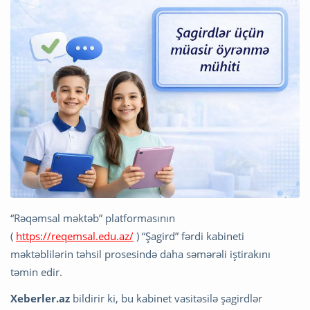
“Rəqəmsal məktəb” platformasının
(
https://reqemsal.edu.az/
) “Şagird” fərdi kabineti
məktəblilərin təhsil prosesində daha səmərəli iştirakını
təmin edir.
Xeberler.az
bildirir ki, bu kabinet vasitəsilə şagirdlər