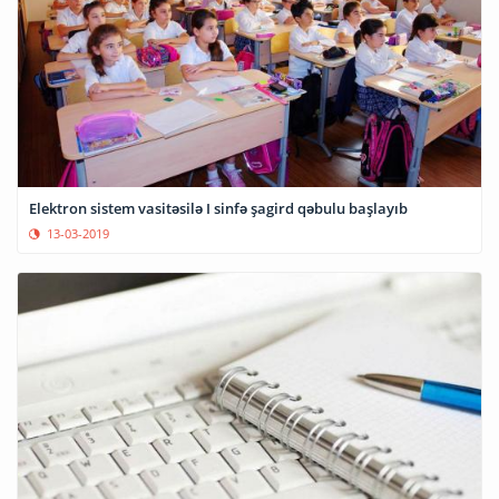
Elektron sistem vasitəsilə I sinfə şagird qəbulu başlayıb
13-03-2019