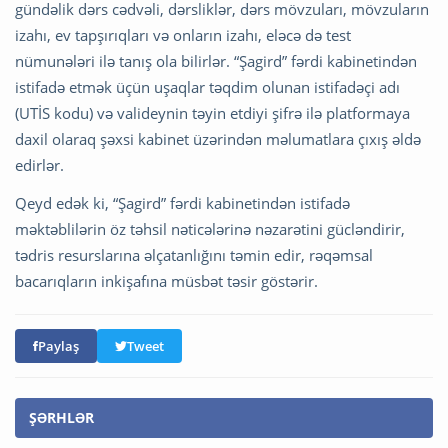
gündəlik dərs cədvəli, dərsliklər, dərs mövzuları, mövzuların
izahı, ev tapşırıqları və onların izahı, eləcə də test
nümunələri ilə tanış ola bilirlər. “Şagird” fərdi kabinetindən
istifadə etmək üçün uşaqlar təqdim olunan istifadəçi adı
(UTİS kodu) və valideynin təyin etdiyi şifrə ilə platformaya
daxil olaraq şəxsi kabinet üzərindən məlumatlara çıxış əldə
edirlər.
Qeyd edək ki, “Şagird” fərdi kabinetindən istifadə
məktəblilərin öz təhsil nəticələrinə nəzarətini gücləndirir,
tədris resurslarına əlçatanlığını təmin edir, rəqəmsal
bacarıqların inkişafına müsbət təsir göstərir.
Paylaş
Tweet
ŞƏRHLƏR