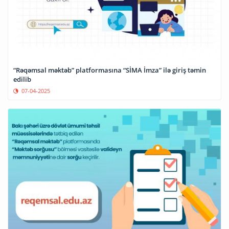
“Rəqəmsal məktəb” platformasına “SİMA İmza” ilə giriş təmin
edilib
07-04-2025