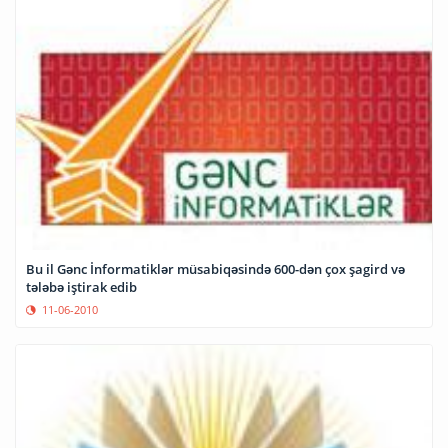
Bu il Gənc İnformatiklər müsabiqəsində 600-dən çox şagird və
tələbə iştirak edib
11-06-2010