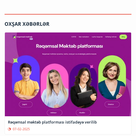
OXŞAR XƏBƏRLƏR
Rəqəmsal məktəb platforması istifadəyə verilib
07-02-2025