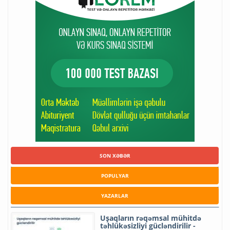
SON XƏBƏR
POPULYAR
YAZARLAR
Uşaqların rəqəmsal mühitdə
təhlükəsizliyi gücləndirilir -