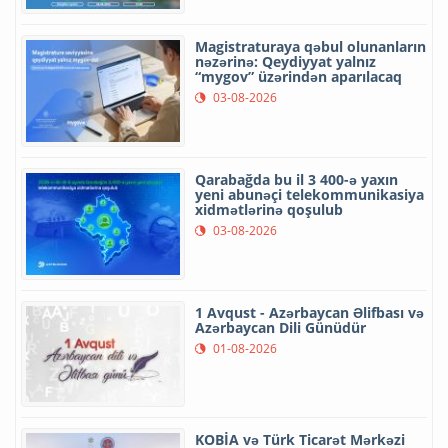
Magistraturaya qəbul olunanların
nəzərinə: Qeydiyyat yalnız
“mygov” üzərindən aparılacaq
03-08-2026
Qarabağda bu il 3 400-ə yaxın
yeni abunəçi telekommunikasiya
xidmətlərinə qoşulub
03-08-2026
1 Avqust - Azərbaycan Əlifbası və
Azərbaycan Dili Günüdür
01-08-2026
KOBİA və Türk Ticarət Mərkəzi