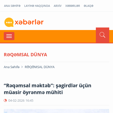
ANA SƏHİFƏ
LAYİHƏ HAQQINDA
ARXİV
XƏBƏRLƏR
ƏLAQƏ
RƏQƏMSAL DÜNYA
Ana Səhifə
RƏQƏMSAL DÜNYA
“Rəqəmsal məktəb”: şagirdlər üçün
müasir öyrənmə mühiti
04-02-2026
16:45