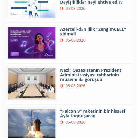
Dəyişikliklər nəyi ehtiva edir?
05-08-2026
Azercell-dən illik “ZengimCELL”
xidməti
05-08-2026
Nazir Qazaxıstanın Prezident
Administrasiyası rəhbərinin
müavini ilə görüşüb
05-08-2026
"Falcon 9" raketinin bir hissəsi
Ayla toqquşacaq
05-08-2026