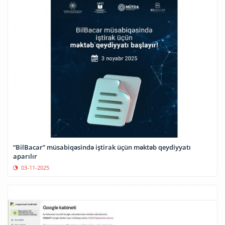
“BilBacar” müsabiqəsində iştirak üçün məktəb qeydiyyatı
aparılır
03-11-2025