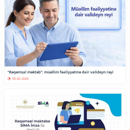
“Rəqəmsal məktəb”: müəllim fəaliyyətinə dair valideyn rəyi
05-02-2026