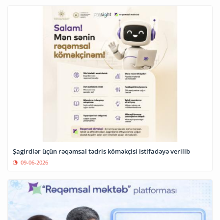
Şagirdlər üçün rəqəmsal tədris köməkçisi istifadəyə verilib
09-06-2026