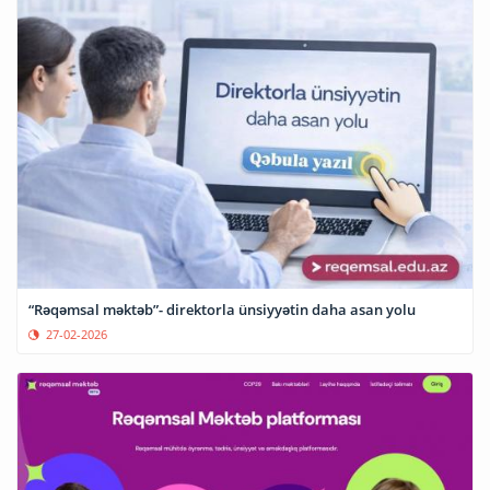
“Rəqəmsal məktəb”- direktorla ünsiyyətin daha asan yolu
27-02-2026