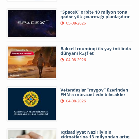
“SpaceX” orbitə 10 milyon tona
qədər yük çıxarmağı planlaşdırır
05-08-2026
Bakcell rouminqi ilə yay tətilində
dünyanı kəşf et
04-08-2026
Vətəndaşlar “mygov” üzərindən
FHN-ə müraciət edə biləcəklər
04-08-2026
İqtisadiyyat Nazirliyinin
xidmətlərinə 13 milyondan artıq