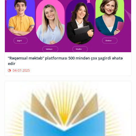
“Rəqəmsal məktəb” platforması 500 mindən çox şagirdi əhatə
edir
04-07-2025