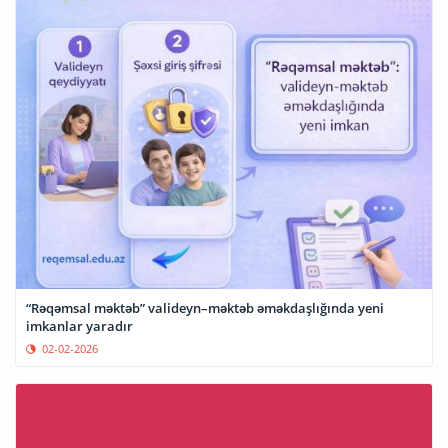
“Rəqəmsal məktəb” valideyn–məktəb əməkdaşlığında yeni
imkanlar yaradır
02-02-2026