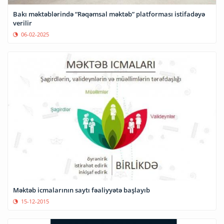
Bakı məktəblərində “Rəqəmsal məktəb” platforması istifadəyə
verilir
06-02-2025
Məktəb icmalarının saytı fəaliyyətə başlayıb
15-12-2015