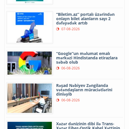
“Biletim.az” portalı üzərindən
onlayn bilet alanların sayı 2
dəfəyədək artıb
07-08-2026
“Google”un məlumat emalı
mərkəzi Hindistanda etirazlara
səbəb olub
06-08-2026
Rəşad Nəbiyev Zəngilanda
vətəndaşların müraciətlərini
dinləyib
06-08-2026
Xəzər dənizinin dibi ilə Trans-
Xəzər Fiber-Optik Kabel Xəttinin