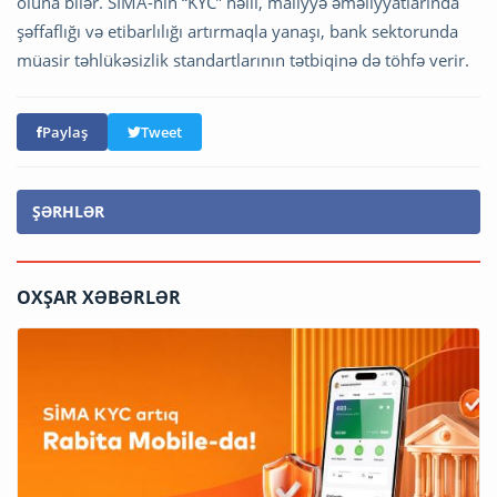
oluna bilər. SİMA-nın “KYC” həlli, maliyyə əməliyyatlarında
şəffaflığı və etibarlılığı artırmaqla yanaşı, bank sektorunda
müasir təhlükəsizlik standartlarının tətbiqinə də töhfə verir.
Paylaş
Tweet
ŞƏRHLƏR
OXŞAR XƏBƏRLƏR