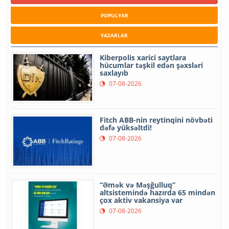
POPULYAR
YAZARLAR
Kiberpolis xarici saytlara
hücumlar təşkil edən şəxsləri
saxlayıb
07-08-2026
Fitch ABB-nin reytinqini növbəti
dəfə yüksəltdi!
07-08-2026
“Əmək və Məşğulluq”
altsistemində hazırda 65 mindən
çox aktiv vakansiya var
07-08-2026