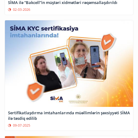
SİMA ilə “Bakcell”in müştəri xidmətləri rəqəmsallaşdırıldı
02-03-2026
Sertifikatlaşdırma imtahanlarında müəllimlərin şəxsiyyəti SİMA
ilə təsdiq edilib
09-07-2025