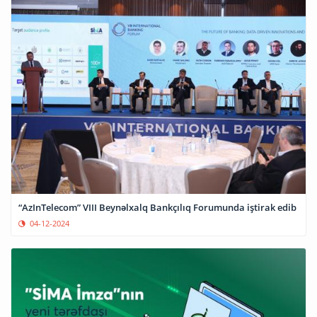
“AzInTelecom” VIII Beynəlxalq Bankçılıq Forumunda iştirak edib
04-12-2024