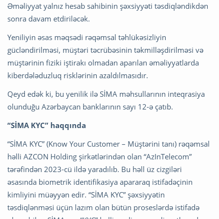
Əməliyyat yalnız hesab sahibinin şəxsiyyəti təsdiqləndikdən
sonra davam etdiriləcək.
Yeniliyin əsas məqsədi rəqəmsal təhlükəsizliyin
gücləndirilməsi, müştəri təcrübəsinin təkmilləşdirilməsi və
müştərinin fiziki iştirakı olmadan aparılan əməliyyatlarda
kiberdələduzluq risklərinin azaldılmasıdır.
Qeyd edək ki, bu yenilik ilə SİMA məhsullarının inteqrasiya
olunduğu Azərbaycan banklarının sayı 12-ə çatıb.
“SİMA KYC” haqqında
“SİMA KYC” (Know Your Customer – Müştərini tanı) rəqəmsal
həlli AZCON Holding şirkətlərindən olan “AzInTelecom”
tərəfindən 2023-cü ildə yaradılıb. Bu həll üz cizgiləri
əsasında biometrik identifikasiya apararaq istifadəçinin
kimliyini müəyyən edir. “SİMA KYC” şəxsiyyətin
təsdiqlənməsi üçün lazım olan bütün proseslərdə istifadə