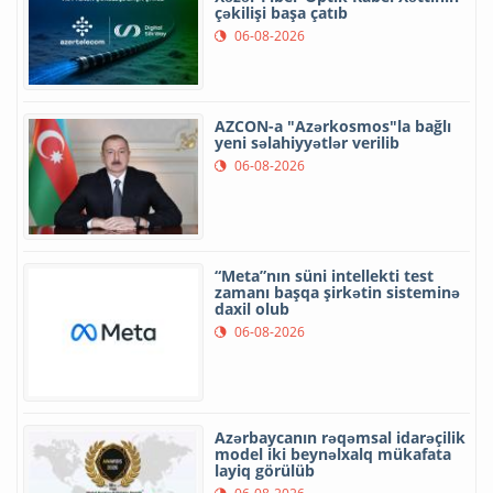
çəkilişi başa çatıb
06-08-2026
AZCON-a "Azərkosmos"la bağlı
yeni səlahiyyətlər verilib
06-08-2026
“Meta”nın süni intellekti test
zamanı başqa şirkətin sisteminə
daxil olub
06-08-2026
Azərbaycanın rəqəmsal idarəçilik
model iki beynəlxalq mükafata
layiq görülüb