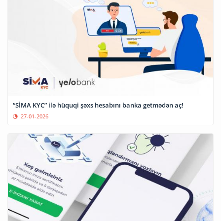
“SİMA KYC” ilə hüquqi şəxs hesabını banka getmədən aç!
27-01-2026