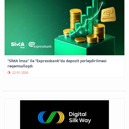
“SİMA İmza” ilə “Expressbank”da depozit yerləşdirilməsi
rəqəmsallaşdı
22-01-2026