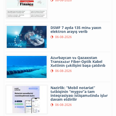
06-08-2026
DSMF 7 ayda 135 minə yaxın
elektron arayış verib
06-08-2026
Azərbaycan və Qazaxıstan
Transxəzər Fiber-Optik Kabel
Xəttinin çəkilişini başa çatdırıb
06-08-2026
Nazirlik: “Mobil notariat”
tətbiqinin “mygov”a tam
inteqrasiyası istiqamətində işlər
davam etdirilir
06-08-2026