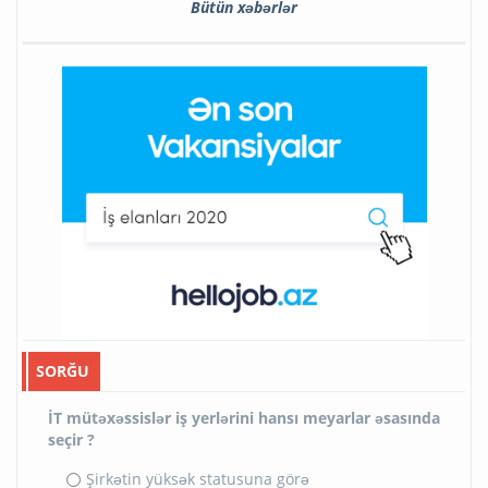
Bütün xəbərlər
SORĞU
İT mütəxəssislər iş yerlərini hansı meyarlar əsasında
seçir ?
Şirkətin yüksək statusuna görə