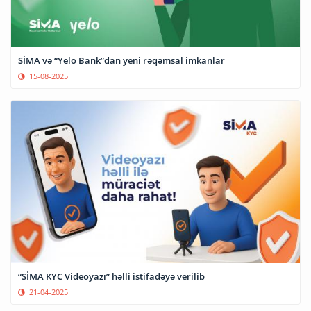
SİMA və “Yelo Bank”dan yeni rəqəmsal imkanlar
15-08-2025
“SİMA KYC Videoyazı” həlli istifadəyə verilib
21-04-2025