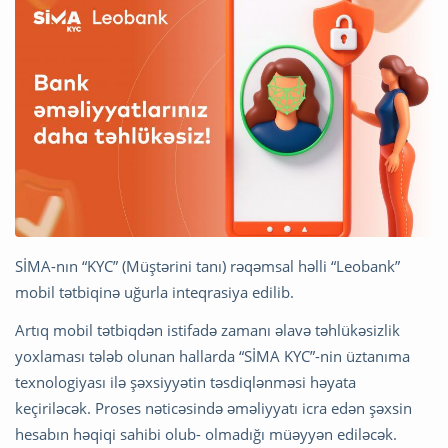
SİMA-nın “KYC” (Müştərini tanı) rəqəmsal həlli “Leobank”
mobil tətbiqinə uğurla inteqrasiya edilib.
Artıq mobil tətbiqdən istifadə zamanı əlavə təhlükəsizlik
yoxlaması tələb olunan hallarda “SİMA KYC”-nin üztanıma
texnologiyası ilə şəxsiyyətin təsdiqlənməsi həyata
keçiriləcək. Proses nəticəsində əməliyyatı icra edən şəxsin
hesabın həqiqi sahibi olub- olmadığı müəyyən ediləcək.