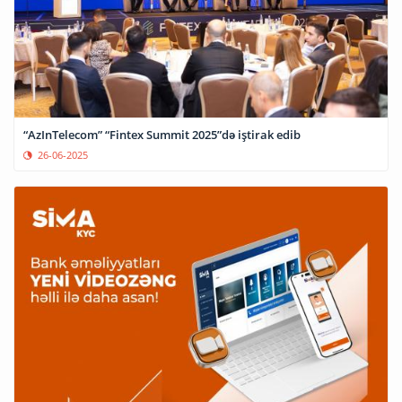
“AzInTelecom” “Fintex Summit 2025”də iştirak edib
26-06-2025