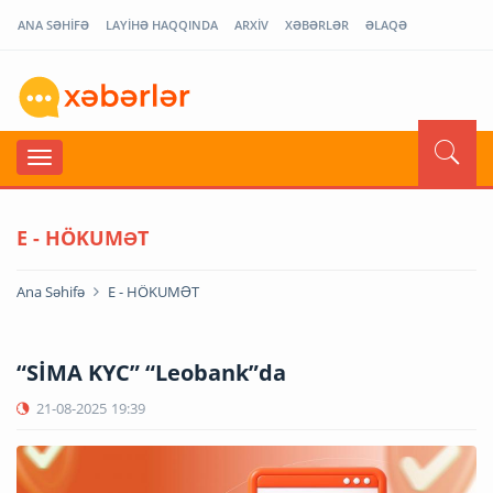
ANA SƏHİFƏ
LAYİHƏ HAQQINDA
ARXİV
XƏBƏRLƏR
ƏLAQƏ
E - HÖKUMƏT
Ana Səhifə
E - HÖKUMƏT
“SİMA KYC” “Leobank”da
21-08-2025
19:39