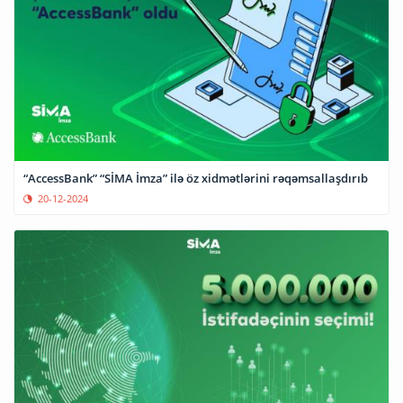
“AccessBank” “SİMA İmza” ilə öz xidmətlərini rəqəmsallaşdırıb
20-12-2024