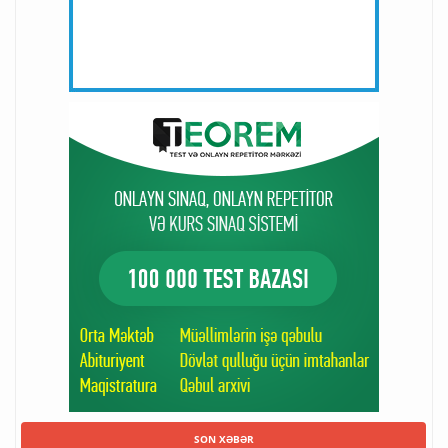
SON XƏBƏR