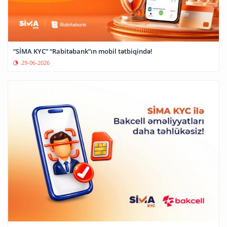
“SİMA KYC” “Rabitəbank”ın mobil tətbiqində!
29-06-2026