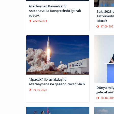
Azərbaycan Beynəlxalq
Astronavtika Konqresində iştirak
Bakı 2023-c
edəcək
Astronavtik
edəcək
28-09-2021
17-09-202
"SpaceX" ilə əməkdaşlıq
Azərbaycana nə qazandıracaq?-RƏY
Dünya mily
09-05-2023
gələcəkmi?
30-10-201