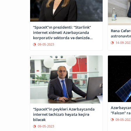
“SpaceX”ın prezidenti: “Starlink”
Rəna Cəfər
internet xidməti Azərbaycanda
astronavtın
korporativ sektorda və dənizdə
dəstəklənəcək”
14-09-202
09-05-2023
Azərbaycanı
“SpaceX”in peykləri Azərbaycanda
“Falcon” rak
internet təchizatı həyata keçirə
biləcək
09-05-202
09-05-2023