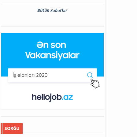
Bütün xəbərlər
SORĞU