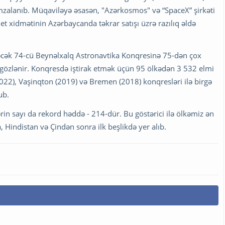
mzalanıb. Müqaviləyə əsasən, "Azərkosmos" və “SpaceX” şirkəti
net xidmətinin Azərbaycanda təkrar satışı üzrə razılıq əldə
iləcək 74-cü Beynəlxalq Astronavtika Konqresinə 75-dən çox
ı gözlənir. Konqresdə iştirak etmək üçün 95 ölkədən 3 532 elmi
022), Vaşinqton (2019) və Bremen (2018) konqresləri ilə birgə
ub.
n sayı da rekord həddə - 214-dür. Bu göstərici ilə ölkəmiz ən
 Hindistan və Çindən sonra ilk beşlikdə yer alıb.