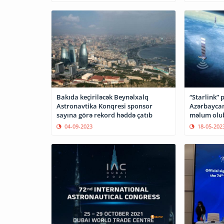
Bakıda keçiriləcək Beynəlxalq
“Starlink” 
Astronavtika Konqresi sponsor
Azərbaycan
sayına görə rekord həddə çatıb
məlum olu
04-09-2023
18-05-202