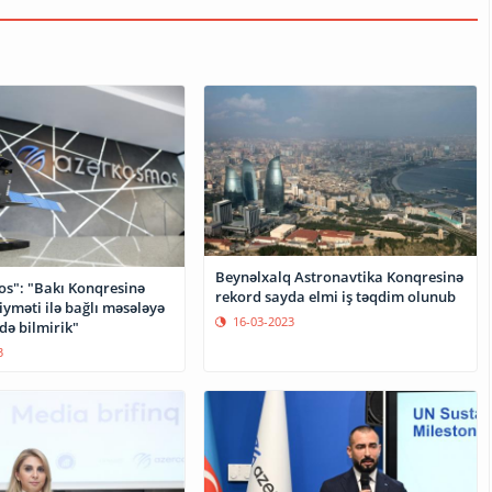
Beynəlxalq Astronavtika Konqresinə
s": "Bakı Konqresinə
rekord sayda elmi iş təqdim olunub
qiyməti ilə bağlı məsələyə
16-03-2023
də bilmirik"
3