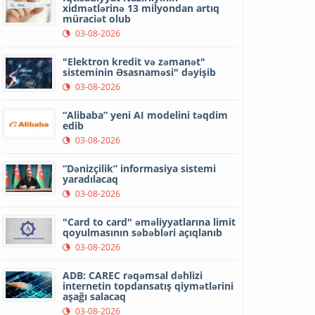
xidmətlərinə 13 milyondan artıq
müraciət olub
03-08-2026
"Elektron kredit və zəmanət"
sisteminin Əsasnaməsi" dəyişib
03-08-2026
“Alibaba” yeni AI modelini təqdim
edib
03-08-2026
“Dənizçilik” informasiya sistemi
yaradılacaq
03-08-2026
"Card to card" əməliyyatlarına limit
qoyulmasının səbəbləri açıqlanıb
03-08-2026
ADB: CAREC rəqəmsal dəhlizi
internetin topdansatış qiymətlərini
aşağı salacaq
03-08-2026