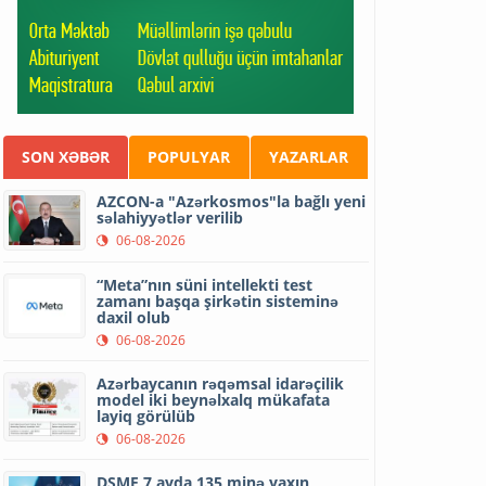
SON XƏBƏR
POPULYAR
YAZARLAR
AZCON-a "Azərkosmos"la bağlı yeni
səlahiyyətlər verilib
06-08-2026
“Meta”nın süni intellekti test
zamanı başqa şirkətin sisteminə
daxil olub
06-08-2026
Azərbaycanın rəqəmsal idarəçilik
model iki beynəlxalq mükafata
layiq görülüb
06-08-2026
DSMF 7 ayda 135 minə yaxın