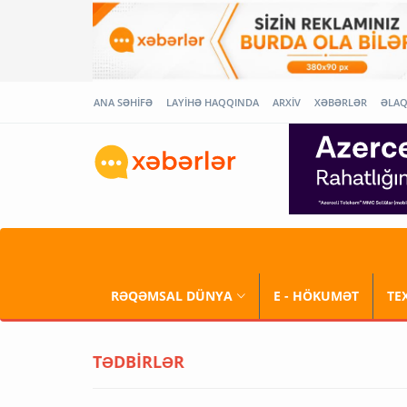
ANA SƏHİFƏ
LAYİHƏ HAQQINDA
ARXİV
XƏBƏRLƏR
ƏLA
RƏQƏMSAL DÜNYA
E - HÖKUMƏT
TE
TƏDBİRLƏR