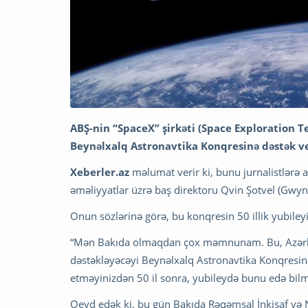
ABŞ-nin “SpaceX” şirkəti (Space Exploration T
Beynəlxalq Astronavtika Konqresinə dəstək v
Xeberler.az
məlumat verir ki, bunu jurnalistlərə 
əməliyyatlar üzrə baş direktoru Qvin Şotvel (Gwyn
Onun sözlərinə görə, bu konqresin 50 illik yubil
“Mən Bakıda olmaqdan çox məmnunam. Bu, Azərbay
dəstəkləyəcəyi Beynəlxalq Astronavtika Konqresinə
etməyinizdən 50 il sonra, yubileydə bunu edə bilm
Qeyd edək ki, bu gün Bakıda Rəqəmsal İnkişaf və N