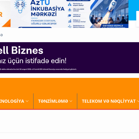
QƏ
XNOLOGİYA
TƏNZİMLƏMƏ
TELEKOM VƏ NƏQLİYYAT