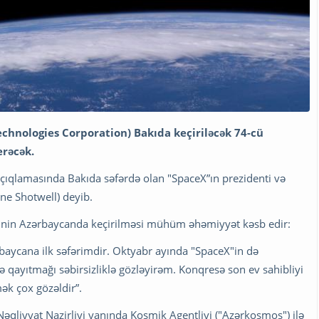
echnologies Corporation) Bakıda keçiriləcək 74-cü
erəcək.
açıqlamasında Bakıda səfərdə olan "SpaceX”ın prezidenti və
ne Shotwell) deyib.
eyinin Azərbaycanda keçirilməsi mühüm əhəmiyyət kəsb edir:
cana ilk səfərimdir. Oktyabr ayında "SpaceX"in də
 qayıtmağı səbirsizliklə gözləyirəm. Konqresə son ev sahibliyi
ək çox gözəldir”.
əqliyyat Nazirliyi yanında Kosmik Agentliyi ("Azərkosmos") ilə