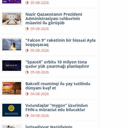
05-08-2026
Nazir Qazaxıstanın Prezident
Administrasiyası rəhbərinin
müavini ilə görüşüb
05-08-2026
"Falcon 9" raketinin bir hissəsi Ayla
toqquşacaq
05-08-2026
“SpaceX” orbitə 10 milyon tona
qədər yük çıxarmağı planlaşdırır
05-08-2026
Bakcell rouminqi ilə yay tətilində
dünyanı kəşf et
04-08-2026
Vətəndaşlar “mygov” üzərindən
FHN-ə müraciət edə biləcəklər
04-08-2026
İqtisadiyyat Nazirliyinin