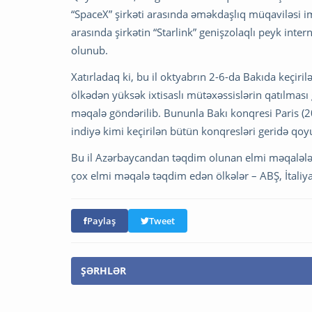
“SpaceX” şirkəti arasında əməkdaşlıq müqaviləsi i
arasında şirkətin “Starlink” genişzolaqlı peyk inter
olunub.
Xatırladaq ki, bu il oktyabrın 2-6-da Bakıda keçir
ölkədən yüksək ixtisaslı mütəxəssislərin qatılmas
məqalə göndərilib. Bununla Bakı konqresi Paris (2
indiyə kimi keçirilən bütün konqresləri geridə qoy
Bu il Azərbaycandan təqdim olunan elmi məqalələri
çox elmi məqalə təqdim edən ölkələr – ABŞ, İtaliya,
Paylaş
Tweet
ŞƏRHLƏR