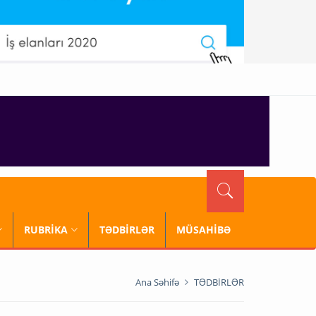
RUBRİKA
TƏDBİRLƏR
MÜSAHİBƏ
Ana Səhifə
TƏDBİRLƏR