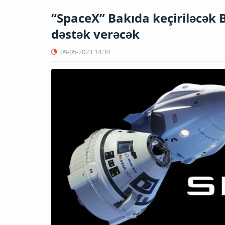
“SpaceX” Bakıda keçiriləcək
dəstək verəcək
09-05-2023
14:34