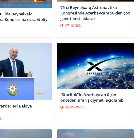
75-ci Beynəlxalq Astronavtika
Konqresində Azərbaycanı 50-dən çox
ü ildə Beynəlxalq
gənc təmsil edəcək
a Konqresinə ev sahibliyi
07-10-2024
1
“Starlink"in Azərbaycan üçün
öncədən sifariş qiyməti açıqlanıb
arderləri Bakıya
15-05-2023
9