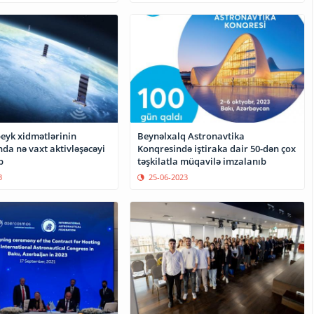
peyk xidmətlərinin
Beynəlxalq Astronavtika
da nə vaxt aktivləşəcəyi
Konqresində iştiraka dair 50-dən çox
b
təşkilatla müqavilə imzalanıb
3
25-06-2023