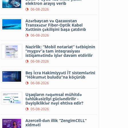
elektron arayış verib
06-08-2026
Azərbaycan və Qazaxıstan
Transxəzər Fiber-Optik Kabel
Xəttinin çəkilişini başa çatdırıb
06-08-2026
Nazirlik: “Mobil notariat” tətbiqinin
“mygov”a tam inteqrasiyası
istiqamətində işlər davam etdirilir
06-08-2026
Beş İcra Hakimiyyəti İT sistemlərini
“Hökumət buludu”na köçürüb
06-08-2026
Uşaqların rəqəmsal mühitdə
təhlükəsizliyi gücləndirilir -
Dəyişikliklər nəyi ehtiva edir?
05-08-2026
Azercell-dən illik “ZengimCELL”
xidməti