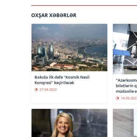
OXŞAR XƏBƏRLƏR
Bakıda ilk dəfə "Kosmik Nəsil
"Azərkosmo
Konqresi" keçiriləcək
biletlərin 
27-04-2023
müdaxilə e
14-09-202