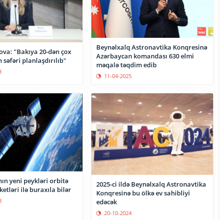
Beynəlxalq Astronavtika Konqresinə
ova: "Bakıya 20-dən çox
Azərbaycan komandası 630 elmi
 səfəri planlaşdırılıb"
məqalə təqdim edib
3
11-04-2025
n yeni peykləri orbitə
2025-ci ildə Beynəlxalq Astronavtika
etləri ilə buraxıla bilər
Konqresinə bu ölkə ev sahibliyi
3
edəcək
20-10-2024