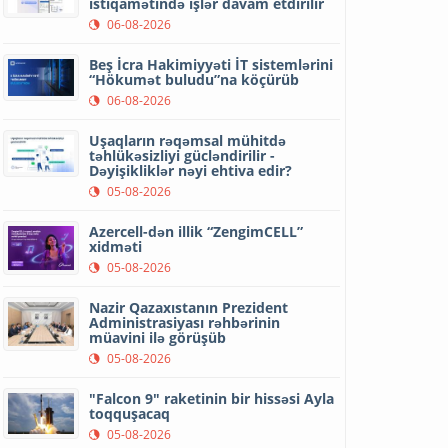
istiqamətində işlər davam etdirilir
06-08-2026
Beş İcra Hakimiyyəti İT sistemlərini
“Hökumət buludu”na köçürüb
06-08-2026
Uşaqların rəqəmsal mühitdə
təhlükəsizliyi gücləndirilir -
Dəyişikliklər nəyi ehtiva edir?
05-08-2026
Azercell-dən illik “ZengimCELL”
xidməti
05-08-2026
Nazir Qazaxıstanın Prezident
Administrasiyası rəhbərinin
müavini ilə görüşüb
05-08-2026
"Falcon 9" raketinin bir hissəsi Ayla
toqquşacaq
05-08-2026