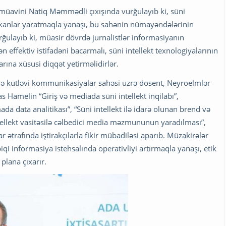
n müavini Natiq Məmmədli çıxışında vurğulayıb ki, süni
 imkanlar yaratmaqla yanaşı, bu sahənin nümayəndələrinin
rğulayıb ki, müasir dövrdə jurnalistlər informasiyanın
 effektiv istifadəni bacarmalı, süni intellekt texnologiyalarının
rına xüsusi diqqət yetirməlidirlər.
ə kütləvi kommunikasiyalar sahəsi üzrə dosent, Neyroelmlər
s Hamelin “Giriş və mediada süni intellekt inqilabı”,
a data analitikası”, “Süni intellekt ilə idarə olunan brend və
tellekt vasitəsilə cəlbedici media məzmununun yaradılması”,
ar ətrafında iştirakçılarla fikir mübadiləsi aparıb. Müzakirələr
iqi informasiya istehsalında operativliyi artırmaqla yanaşı, etik
plana çıxarır.