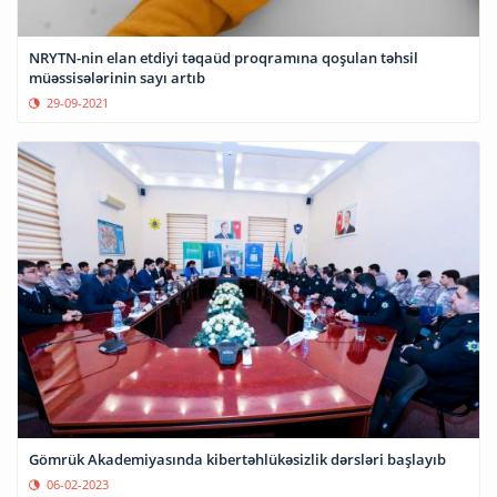
NRYTN-nin elan etdiyi təqaüd proqramına qoşulan təhsil
müəssisələrinin sayı artıb
29-09-2021
Gömrük Akademiyasında kibertəhlükəsizlik dərsləri başlayıb
06-02-2023