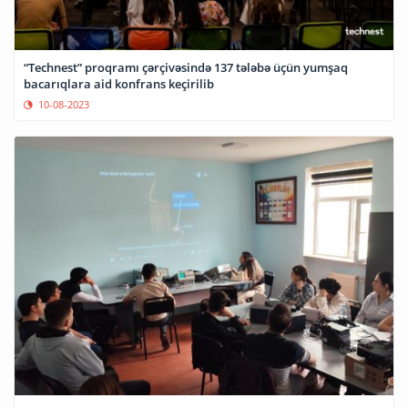
“Technest” proqramı çərçivəsində 137 tələbə üçün yumşaq
bacarıqlara aid konfrans keçirilib
10-08-2023