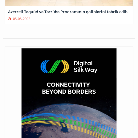
Azercell Təqaüd və Təcrübə Proqramının qaliblərini təbrik edib
05-03-2022