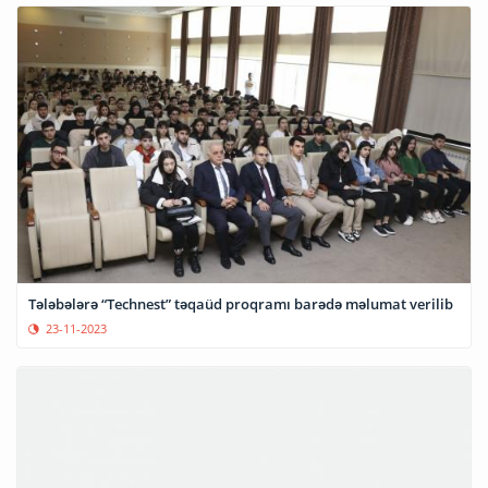
Tələbələrə “Technest” təqaüd proqramı barədə məlumat verilib
23-11-2023