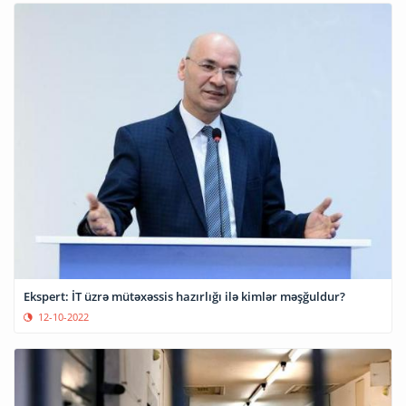
Ekspert: İT üzrə mütəxəssis hazırlığı ilə kimlər məşğuldur?
12-10-2022