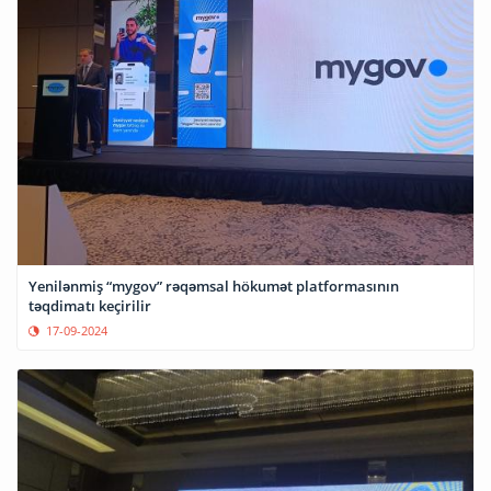
Yenilənmiş “mygov” rəqəmsal hökumət platformasının
təqdimatı keçirilir
17-09-2024