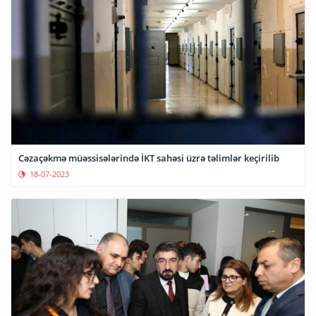
Cəzaçəkmə müəssisələrində İKT sahəsi üzrə təlimlər keçirilib
18-07-2023