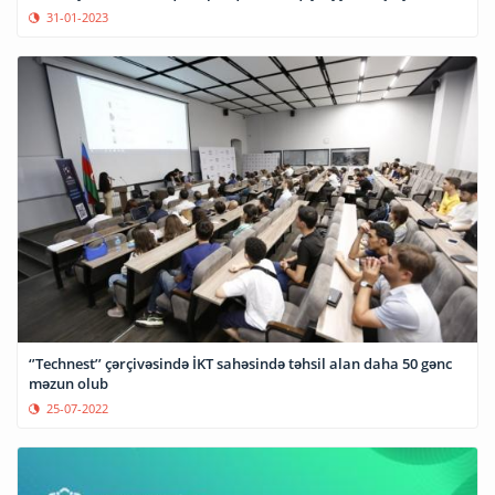
31-01-2023
‘’Technest’’ çərçivəsində İKT sahəsində təhsil alan daha 50 gənc
məzun olub
25-07-2022