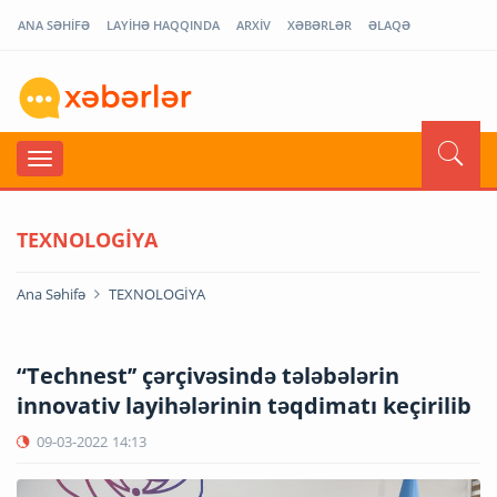
ANA SƏHİFƏ
LAYİHƏ HAQQINDA
ARXİV
XƏBƏRLƏR
ƏLAQƏ
TEXNOLOGİYA
Ana Səhifə
TEXNOLOGİYA
“Technest’’ çərçivəsində tələbələrin
innovativ layihələrinin təqdimatı keçirilib
09-03-2022
14:13