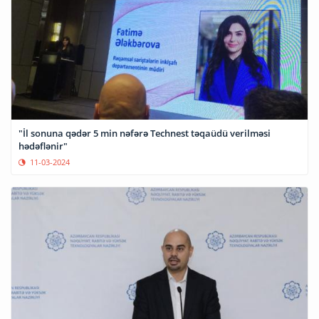
"İl sonuna qədər 5 min nəfərə Technest təqaüdü verilməsi
hədəflənir"
11-03-2024