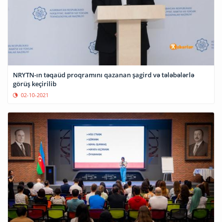
NRYTN-ın təqaüd proqramını qazanan şagird və tələbələrlə
görüş keçirilib
02-10-2021