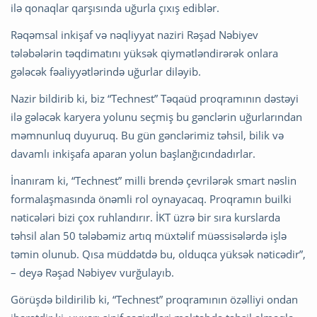
ilə qonaqlar qarşısında uğurla çıxış ediblər.
Rəqəmsal inkişaf və nəqliyyat naziri Rəşad Nəbiyev
tələbələrin təqdimatını yüksək qiymətləndirərək onlara
gələcək fəaliyyətlərində uğurlar diləyib.
Nazir bildirib ki, biz “Technest” Təqaüd proqramının dəstəyi
ilə gələcək karyera yolunu seçmiş bu gənclərin uğurlarından
məmnunluq duyuruq. Bu gün gənclərimiz təhsil, bilik və
davamlı inkişafa aparan yolun başlanğıcındadırlar.
İnanıram ki, “Technest” milli brendə çevrilərək smart nəslin
formalaşmasında önəmli rol oynayacaq. Proqramın builki
nəticələri bizi çox ruhlandırır. İKT üzrə bir sıra kurslarda
təhsil alan 50 tələbəmiz artıq müxtəlif müəssisələrdə işlə
təmin olunub. Qısa müddətdə bu, olduqca yüksək nəticədir”,
– deyə Rəşad Nəbiyev vurğulayıb.
Görüşdə bildirilib ki, “Technest” proqramının özəlliyi ondan