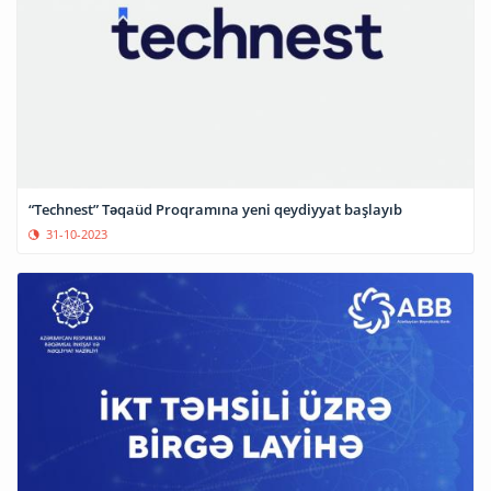
“Technest” Təqaüd Proqramına yeni qeydiyyat başlayıb
31-10-2023