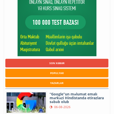
SON XƏBƏR
POPULYAR
YAZARLAR
“Google”un məlumat emalı
mərkəzi Hindistanda etirazlara
səbəb olub
06-08-2026