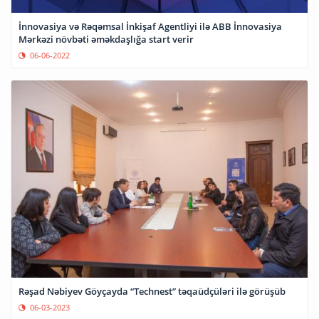
İnnovasiya və Rəqəmsal İnkişaf Agentliyi ilə ABB İnnovasiya
Mərkəzi növbəti əməkdaşlığa start verir
06-06-2022
Rəşad Nəbiyev Göyçayda “Technest” təqaüdçüləri ilə görüşüb
06-03-2023