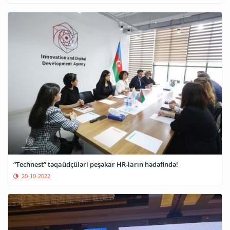
“Technest” təqaüdçüləri peşəkar HR-ların hədəfində!
20-10-2022