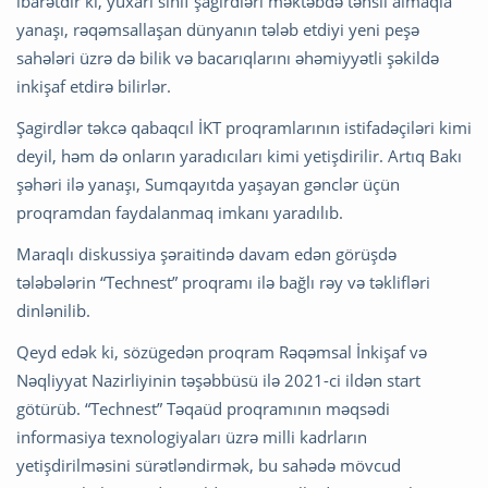
ibarətdir ki, yuxarı sinif şagirdləri məktəbdə təhsil almaqla
yanaşı, rəqəmsallaşan dünyanın tələb etdiyi yeni peşə
sahələri üzrə də bilik və bacarıqlarını əhəmiyyətli şəkildə
inkişaf etdirə bilirlər.
Şagirdlər təkcə qabaqcıl İKT proqramlarının istifadəçiləri kimi
deyil, həm də onların yaradıcıları kimi yetişdirilir. Artıq Bakı
şəhəri ilə yanaşı, Sumqayıtda yaşayan gənclər üçün
proqramdan faydalanmaq imkanı yaradılıb.
Maraqlı diskussiya şəraitində davam edən görüşdə
tələbələrin “Technest” proqramı ilə bağlı rəy və təklifləri
dinlənilib.
Qeyd edək ki, sözügedən proqram Rəqəmsal İnkişaf və
Nəqliyyat Nazirliyinin təşəbbüsü ilə 2021-ci ildən start
götürüb. “Technest” Təqaüd proqramının məqsədi
informasiya texnologiyaları üzrə milli kadrların
yetişdirilməsini sürətləndirmək, bu sahədə mövcud