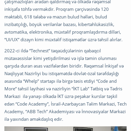
çatışmazlıqları aradan qaldırmaq və ölkədə rəqəmsal
inkişafa töhfə verməkdir. Proqram çərçivəsində 120
məktəbli, 618 tələbə və məzun bulud həlləri, bulud
inzibatçılığı, böyük verilənlər bazası, kibertəhlükəsizlik,
avtomatika, elektronika, müxtəlif proqramlaşdırma dilləri,
“UI/UX” dizayn kimi müxtəlif istiqamətlər üzrə təhsil alırlar.
2022-ci ildə “Technest” təqaüdçülərinin qabaqcıl
mütəxəssislər kimi yetişdirilməsi və işlə təmin olunması
qarşıda duran əsas vəzifələrdən biridir. Rəqəmsal İnkişaf və
Nəqliyyat Nazirliyi bu istiqamətdə dövlət-özəl tərəfdaşlığı
əsasında “Whelp” startapı ilə birgə təsis etdiyi “Code and
More” təhsil layihəsi və nazirliyin “İKT Lab” Tətbiq və Tədris
Mərkəzi ilə yanaşı ölkədə İKT üzrə peşəkar kurslar təşkil
edən “Code Academy”, İsrail-Azərbaycan Təlim Mərkəzi, Tech
Academy, “ABB Tech” Akademiyası və İnnovasiyalar Mərkəzi
ilə yaxından əməkdaşlıq edir.