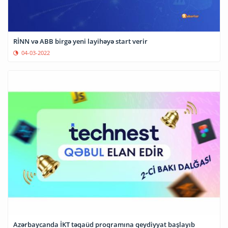
RİNN və ABB birgə yeni layihəyə start verir
04-03-2022
Azərbaycanda İKT təqaüd proqramına qeydiyyat başlayıb