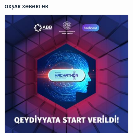
OXŞAR XƏBƏRLƏR