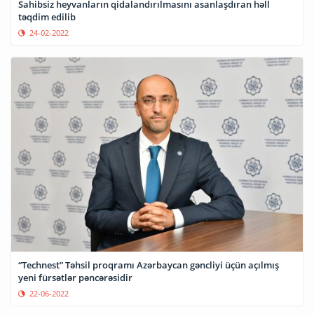
Sahibsiz heyvanların qidalandırılmasını asanlaşdıran həll
təqdim edilib
24-02-2022
“Technest” Təhsil proqramı Azərbaycan gəncliyi üçün açılmış
yeni fürsətlər pəncərəsidir ­
22-06-2022