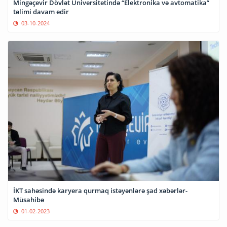
Mingəçevir Dövlət Universitetində “Elektronika və avtomatika”
təlimi davam edir
03-10-2024
İKT sahəsində karyera qurmaq istəyənlərə şad xəbərlər-
Müsahibə
01-02-2023