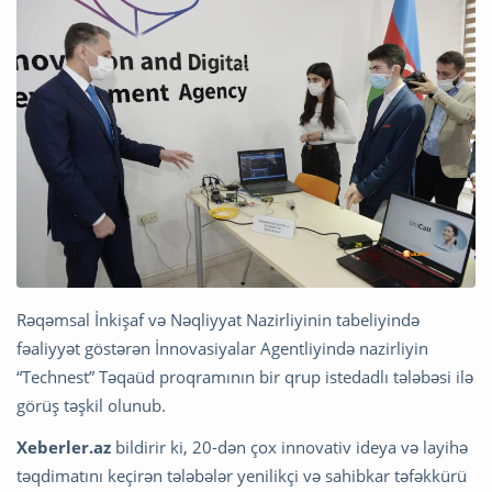
Rəqəmsal İnkişaf və Nəqliyyat Nazirliyinin tabeliyində
fəaliyyət göstərən İnnovasiyalar Agentliyində nazirliyin
“Technest” Təqaüd proqramının bir qrup istedadlı tələbəsi ilə
görüş təşkil olunub.
Xeberler.az
bildirir ki, 20-dən çox innovativ ideya və layihə
təqdimatını keçirən tələbələr yenilikçi və sahibkar təfəkkürü