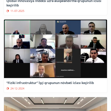
Qlobal İnnovasiya İndeksi üzrə əlaqələndirmə qrupunun iclası
keçirilib
11-07-2025
“Fiziki infrastruktur” İşçi qrupunun növbəti iclası keçirilib
24-12-2024