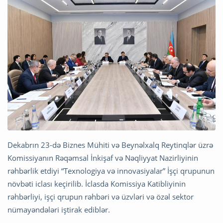
Dekabrın 23-də Biznes Mühiti və Beynəlxalq Reytinqlər üzrə
Komissiyanın Rəqəmsal İnkişaf və Nəqliyyat Nazirliyinin
rəhbərlik etdiyi “Texnologiya və innovasiyalar” İşçi qrupunun
növbəti iclası keçirilib. İclasda Komissiya Katibliyinin
rəhbərliyi, işçi qrupun rəhbəri və üzvləri və özəl sektor
nümayəndələri iştirak ediblər.