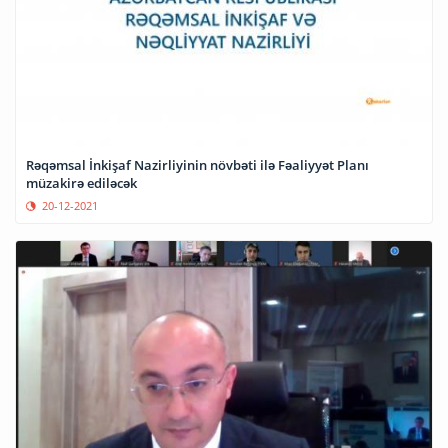
Rəqəmsal İnkişaf Nazirliyinin növbəti ilə Fəaliyyət Planı
müzakirə ediləcək
20-12-2021