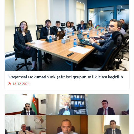
“Rəqəmsal Hökumətin İnkişafı” işçi qrupunun ilk iclası keçirilib
18-12-2024