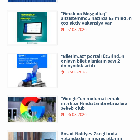
“Əmək və Məşğulluq”
altsistemində hazırda 65 mindən
çox aktiv vakansiya var
07-08-2026
“Biletim.az” portalı üzərindən
onlayn bilet alanların sayı 2
dəfəyədək artıb
07-08-2026
“Google”un məlumat emalı
mərkəzi Hindistanda etirazlara
səbəb olub
06-08-2026
Rəşad Nəbiyev Zəngilanda
vətəndaşların müraciətlərini