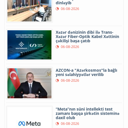
dinləyib
06-08-2026
Xəzər dənizinin dibi ilə Trans-
Xəzər Fiber-Optik Kabel Xəttinin
çəkilişi başa çatıb
06-08-2026
AZCON-a "Azərkosmos"la bağlı
yeni səlahiyyətlər verilib
06-08-2026
“Meta”nın süni intellekti test
zamanı başqa şirkətin sisteminə
daxil olub
06-08-2026