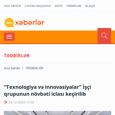
ANA SƏHİFƏ
LAYİHƏ HAQQINDA
ARXİV
XƏBƏRLƏR
ƏLAQƏ
TƏDBİRLƏR
Ana Səhifə
TƏDBİRLƏR
“Texnologiya və innovasiyalar” İşçi
qrupunun növbəti iclası keçirilib
24-12-2024
17:53