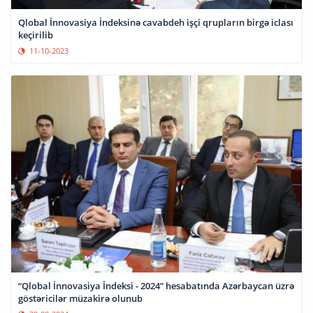
Qlobal İnnovasiya İndeksinə cavabdeh işçi qrupların birgə iclası
keçirilib
11-10-2023
“Qlobal İnnovasiya İndeksi - 2024” hesabatında Azərbaycan üzrə
göstəricilər müzakirə olunub