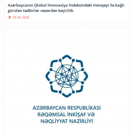
Azərbaycanın Qlobal İnnovasiya İndeksindəki mövqeyi ilə bağlı
görülən tədbirlər nəzərdən keçirilib
20-05-2026