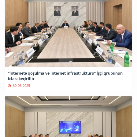
“İnternetə qoşulma və internet infrastrukturu” İşçi qrupunun
iclası keçirilib
30-06-2025