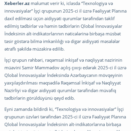
Xeberler.az
məlumat verir ki, iclasda “Texnologiya və
innovasiyalar” İşçi qrupunun 2025-ci il üzrə Fəaliyyət Planına
daxil edilməsi üçün aidiyyəti qurumlar tərəfindən təklif
edilmiş tədbirlər və həmin tədbirlərin Qlobal İnnovasiyalar
İndeksinin alt-indikatorlarının nəticələrinə birbaşa müsbət
təsir göstərə bilmə imkanlılığı və digər aidiyyəti məsələlər
ətraflı şəkildə müzakirə edilib.
İşçi qrupun rəhbəri, rəqəmsal inkişaf və nəqliyyat nazirinin
müavini Samir Məmmədov açılış çıxışı edərək 2025-ci il üzrə
Qlobal İnnovasiyalar İndeksində Azərbaycanın mövqeyinin
yaxşılaşdırılması məqsədilə Rəqəmsal İnkişaf və Nəqliyyat
Nazirliyi və digər aidiyyəti qurumlar tərəfindən müvafiq
tədbirlərin görüldüyünü qeyd edib.
Eyni zamanda bildirdi ki, “Texnologiya və innovasiyalar” İşçi
qrupunun üzvləri tərəfindən 2025-ci il üzrə Fəaliyyət Planına
Qlobal İnnovasiyalar İndeksinin alt-indikatorlarına birbaşa