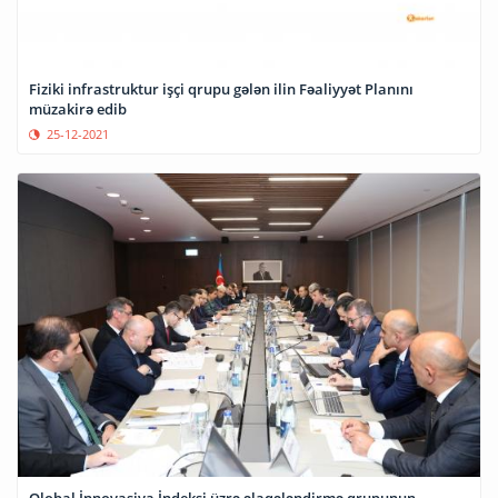
Fiziki infrastruktur işçi qrupu gələn ilin Fəaliyyət Planını
müzakirə edib
25-12-2021
Qlobal İnnovasiya İndeksi üzrə əlaqələndirmə qrupunun