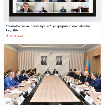
“Texnologiya və innovasiyalar” İşçi qrupunun növbəti iclası
keçirilib
05-06-2026