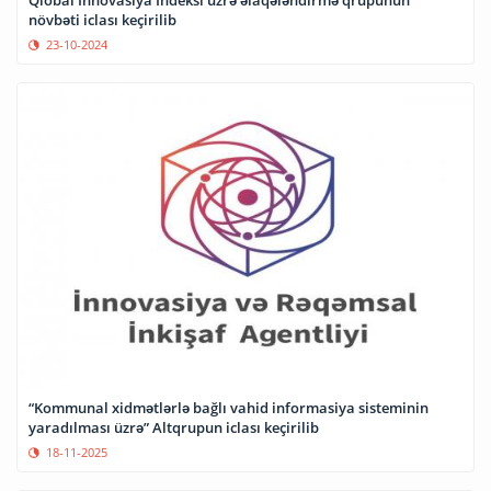
növbəti iclası keçirilib
23-10-2024
“Kommunal xidmətlərlə bağlı vahid informasiya sisteminin
yaradılması üzrə” Altqrupun iclası keçirilib
18-11-2025