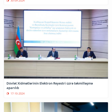
30-09-2024
Dövlət Xidmətlərinin Elektron Reyestri üzrə təkmilləşmə
aparılıb
17-10-2024