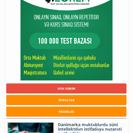
SON XƏBƏR
POPULYAR
YAZARLAR
Danimarka məktəblərdə süni
intellektdən istifadəyə nəzarəti