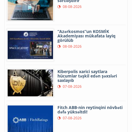
sərtləşdirir
08-08-2026
“Azərkosmos”un KOSMİK
Akademiyası mükafata layiq
görülüb
08-08-2026
Kiberpolis xarici saytlara
hücumlar təşkil edən şəxsləri
saxlayıb
07-08-2026
Fitch ABB-nin reytinqini növbəti
dəfə yüksəltdi!
07-08-2026