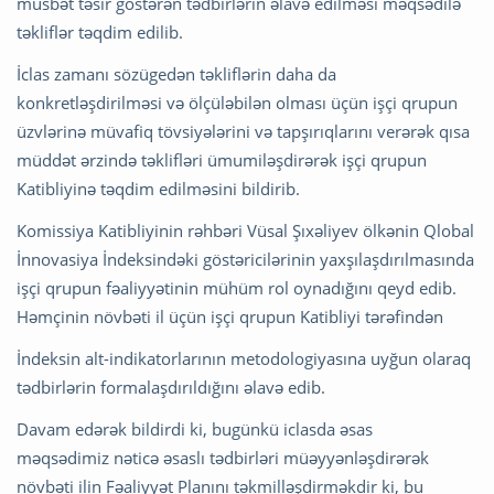
müsbət təsir göstərən tədbirlərin əlavə edilməsi məqsədilə
təkliflər təqdim edilib.
İclas zamanı sözügedən təkliflərin daha da
konkretləşdirilməsi və ölçüləbilən olması üçün işçi qrupun
üzvlərinə müvafiq tövsiyələrini və tapşırıqlarını verərək qısa
müddət ərzində təklifləri ümumiləşdirərək işçi qrupun
Katibliyinə təqdim edilməsini bildirib.
Komissiya Katibliyinin rəhbəri Vüsal Şıxəliyev ölkənin Qlobal
İnnovasiya İndeksindəki göstəricilərinin yaxşılaşdırılmasında
işçi qrupun fəaliyyətinin mühüm rol oynadığını qeyd edib.
Həmçinin növbəti il üçün işçi qrupun Katibliyi tərəfindən
İndeksin alt-indikatorlarının metodologiyasına uyğun olaraq
tədbirlərin formalaşdırıldığını əlavə edib.
Davam edərək bildirdi ki, bugünkü iclasda əsas
məqsədimiz nəticə əsaslı tədbirləri müəyyənləşdirərək
növbəti ilin Fəaliyyət Planını təkmilləşdirməkdir ki, bu