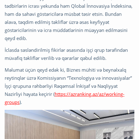
tədbirlərin icrası yekunda həm Qlobal İnnovasiya İndeksinə,
həm də sahəvi göstəricilərə müsbət təsir etsin. Bundan
əlavə, təqdim edilmiş təkliflər üzrə əsas keyfiyyət
göstəricilərinin və icra müddətlərinin müəyyən edilməsini
qeyd edib.
İclasda səsləndirilmiş fikirlər əsasında işçi qrup tərəfindən
müvafiq təkliflər verilib və qərarlar qəbul edilib.
Məlumat üçün qeyd edək ki, Biznes mühiti və beynəlxalq
reytinqlər üzrə Komissiyanın “Texnologiya və innovasiyalar”
İşçi qrupuna rəhbərliyi Rəqəmsal İnkişaf və Nəqliyyat
Nazirliyi həyata keçirir (
https://azranking.az/az/working-
groups
).