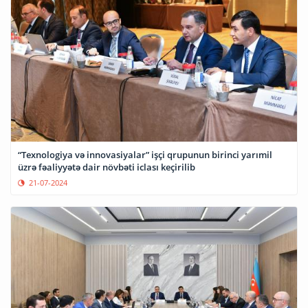
“Texnologiya və innovasiyalar” işçi qrupunun birinci yarımil
üzrə fəaliyyətə dair növbəti iclası keçirilib
21-07-2024