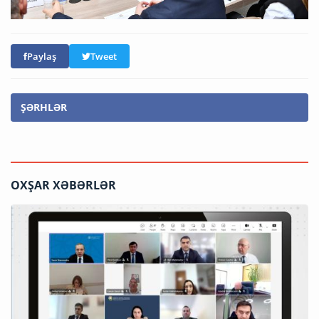
Paylaş
Tweet
ŞƏRHLƏR
OXŞAR XƏBƏRLƏR