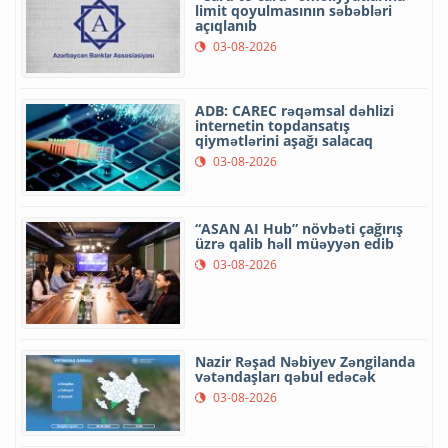
limit qoyulmasının səbəbləri
açıqlanıb
03-08-2026
ADB: CAREC rəqəmsal dəhlizi
internetin topdansatış
qiymətlərini aşağı salacaq
03-08-2026
“ASAN AI Hub” növbəti çağırış
üzrə qalib həll müəyyən edib
03-08-2026
Nazir Rəşad Nəbiyev Zəngilanda
vətəndaşları qəbul edəcək
03-08-2026