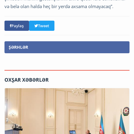
və belə olan halda heç bir yerdə axsama olmayacaq”.
Paylaş
Tweet
ŞƏRHLƏR
OXŞAR XƏBƏRLƏR