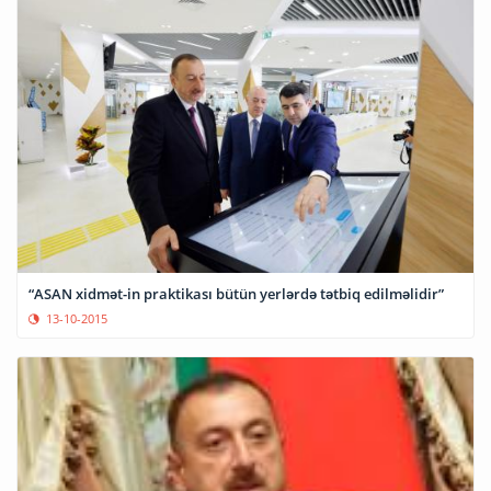
“ASAN xidmət-in praktikası bütün yerlərdə tətbiq edilməlidir”
13-10-2015