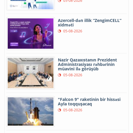
05-08-2026
Azercell-dən illik “ZengimCELL”
xidməti
05-08-2026
Nazir Qazaxıstanın Prezident
Administrasiyası rəhbərinin
müavini ilə görüşüb
05-08-2026
"Falcon 9" raketinin bir hissəsi
Ayla toqquşacaq
05-08-2026