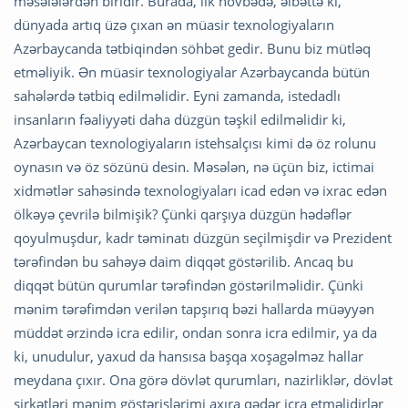
məsələlərdən biridir. Burada, ilk növbədə, əlbəttə ki,
dünyada artıq üzə çıxan ən müasir texnologiyaların
Azərbaycanda tətbiqindən söhbət gedir. Bunu biz mütləq
etməliyik. Ən müasir texnologiyalar Azərbaycanda bütün
sahələrdə tətbiq edilməlidir. Eyni zamanda, istedadlı
insanların fəaliyyəti daha düzgün təşkil edilməlidir ki,
Azərbaycan texnologiyaların istehsalçısı kimi də öz rolunu
oynasın və öz sözünü desin. Məsələn, nə üçün biz, ictimai
xidmətlər sahəsində texnologiyaları icad edən və ixrac edən
ölkəyə çevrilə bilmişik? Çünki qarşıya düzgün hədəflər
qoyulmuşdur, kadr təminatı düzgün seçilmişdir və Prezident
tərəfindən bu sahəyə daim diqqət göstərilib. Ancaq bu
diqqət bütün qurumlar tərəfindən göstərilməlidir. Çünki
mənim tərəfimdən verilən tapşırıq bəzi hallarda müəyyən
müddət ərzində icra edilir, ondan sonra icra edilmir, ya da
ki, unudulur, yaxud da hansısa başqa xoşagəlməz hallar
meydana çıxır. Ona görə dövlət qurumları, nazirliklər, dövlət
şirkətləri mənim göstərişlərimi axıra qədər icra etməlidirlər