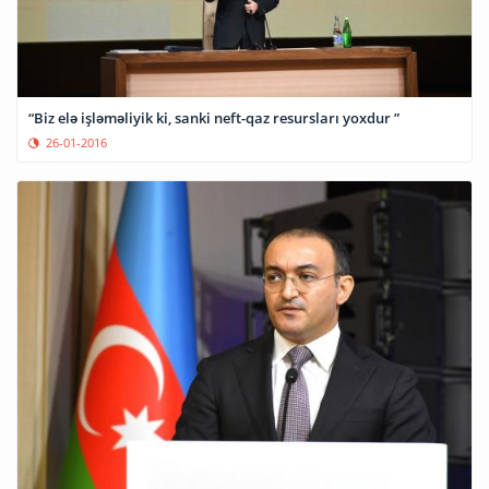
“Biz elə işləməliyik ki, sanki neft-qaz resursları yoxdur ”
26-01-2016