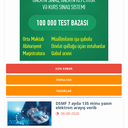
SON XƏBƏR
POPULYAR
YAZARLAR
DSMF 7 ayda 135 minə yaxın
elektron arayış verib
06-08-2026