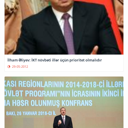
İlham Əliyev: İKT növbəti illər üçün prioritet olmalıdır
29-05-2012