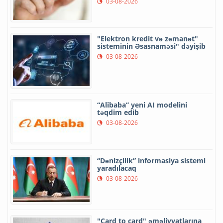
03-08-2026
"Elektron kredit və zəmanət"
sisteminin Əsasnaməsi" dəyişib
03-08-2026
“Alibaba” yeni AI modelini
təqdim edib
03-08-2026
“Dənizçilik” informasiya sistemi
yaradılacaq
03-08-2026
"Card to card" əməliyyatlarına