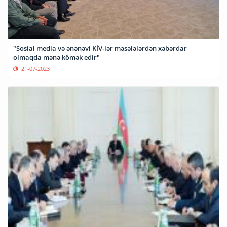
"Sosial media və ənənəvi KİV-lər məsələlərdən xəbərdar
olmaqda mənə kömək edir"
21-07-2023