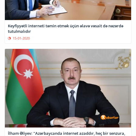
Keyfiyyətli interneti təmin etmək üçün əlavə vəsait də nəzərdə
tutulmalıdır
15-01-2020
İlham Əliyev: "Azərbaycanda internet azaddır, heç bir senzura,