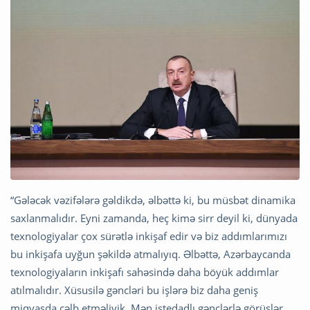
“Gələcək vəzifələrə gəldikdə, əlbəttə ki, bu müsbət dinamika
saxlanmalıdır. Eyni zamanda, heç kimə sirr deyil ki, dünyada
texnologiyalar çox sürətlə inkişaf edir və biz addımlarımızı
bu inkişafa uyğun şəkildə atmalıyıq. Əlbəttə, Azərbaycanda
texnologiyaların inkişafı sahəsində daha böyük addımlar
atılmalıdır. Xüsusilə gəncləri bu işlərə biz daha geniş
miqyasda cəlb etməliyik. Mən istedadlı gənclərlə görüşlər