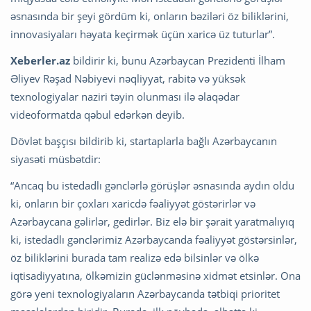
əsnasında bir şeyi gördüm ki, onların bəziləri öz biliklərini,
innovasiyaları həyata keçirmək üçün xaricə üz tuturlar”.
Xeberler.az
bildirir ki, bunu Azərbaycan Prezidenti İlham
Əliyev Rəşad Nəbiyevi nəqliyyat, rabitə və yüksək
texnologiyalar naziri təyin olunması ilə əlaqədar
videoformatda qəbul edərkən deyib.
Dövlət başçısı bildirib ki, startaplarla bağlı Azərbaycanın
siyasəti müsbətdir:
“Ancaq bu istedadlı gənclərlə görüşlər əsnasında aydın oldu
ki, onların bir çoxları xaricdə fəaliyyət göstərirlər və
Azərbaycana gəlirlər, gedirlər. Biz elə bir şərait yaratmalıyıq
ki, istedadlı gənclərimiz Azərbaycanda fəaliyyət göstərsinlər,
öz biliklərini burada tam realizə edə bilsinlər və ölkə
iqtisadiyyatına, ölkəmizin güclənməsinə xidmət etsinlər. Ona
görə yeni texnologiyaların Azərbaycanda tətbiqi prioritet