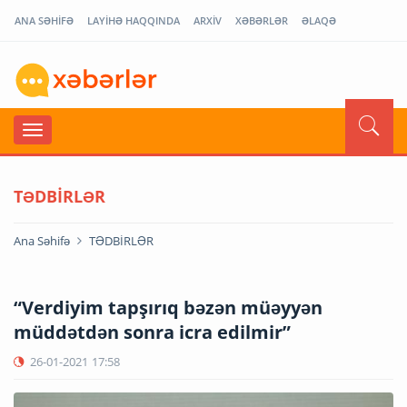
ANA SƏHİFƏ
LAYİHƏ HAQQINDA
ARXİV
XƏBƏRLƏR
ƏLAQƏ
TƏDBİRLƏR
Ana Səhifə
TƏDBİRLƏR
“Verdiyim tapşırıq bəzən müəyyən
müddətdən sonra icra edilmir”
26-01-2021
17:58