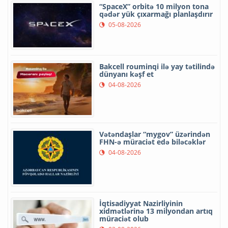
“SpaceX” orbitə 10 milyon tona
qədər yük çıxarmağı planlaşdırır
05-08-2026
Bakcell rouminqi ilə yay tətilində
dünyanı kəşf et
04-08-2026
Vətəndaşlar “mygov” üzərindən
FHN-ə müraciət edə biləcəklər
04-08-2026
İqtisadiyyat Nazirliyinin
xidmətlərinə 13 milyondan artıq
müraciət olub