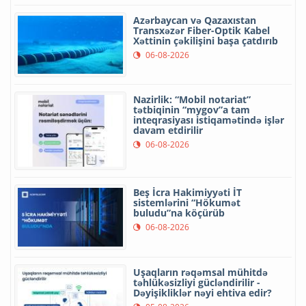
Azərbaycan və Qazaxıstan
Transxəzər Fiber-Optik Kabel
Xəttinin çəkilişini başa çatdırıb
06-08-2026
Nazirlik: “Mobil notariat”
tətbiqinin “mygov”a tam
inteqrasiyası istiqamətində işlər
davam etdirilir
06-08-2026
Beş İcra Hakimiyyəti İT
sistemlərini “Hökumət
buludu”na köçürüb
06-08-2026
Uşaqların rəqəmsal mühitdə
təhlükəsizliyi gücləndirilir -
Dəyişikliklər nəyi ehtiva edir?