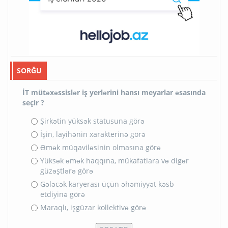
SORĞU
İT mütəxəssislər iş yerlərini hansı meyarlar əsasında
seçir ?
Şirkətin yüksək statusuna görə
İşin, layihənin xarakterinə görə
Əmək müqaviləsinin olmasına görə
Yüksək əmək haqqına, mükafatlara və digər
güzəştlərə görə
Gələcək karyerası üçün əhəmiyyət kəsb
etdiyinə görə
Maraqlı, işgüzar kollektivə görə