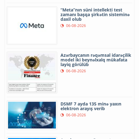
“Meta”nın süni intellekti test
zamanı başqa şirkətin sisteminə
daxil olub
06-08-2026
Azərbaycanın rəqəmsal idarəçilik
model iki beynəlxalq mükafata
layiq görülüb
06-08-2026
DSMF 7 ayda 135 minə yaxın
elektron arayış verib
06-08-2026