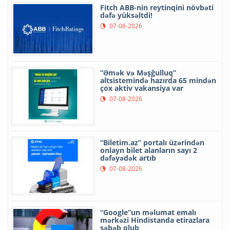
Fitch ABB-nin reytinqini növbəti
dəfə yüksəltdi!
07-08-2026
“Əmək və Məşğulluq”
altsistemində hazırda 65 mindən
çox aktiv vakansiya var
07-08-2026
“Biletim.az” portalı üzərindən
onlayn bilet alanların sayı 2
dəfəyədək artıb
07-08-2026
“Google”un məlumat emalı
mərkəzi Hindistanda etirazlara
səbəb olub