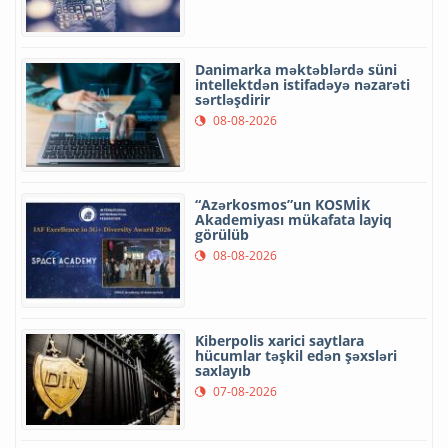
Danimarka məktəblərdə süni
intellektdən istifadəyə nəzarəti
sərtləşdirir
08-08-2026
“Azərkosmos”un KOSMİK
Akademiyası mükafata layiq
görülüb
08-08-2026
Kiberpolis xarici saytlara
hücumlar təşkil edən şəxsləri
saxlayıb
07-08-2026