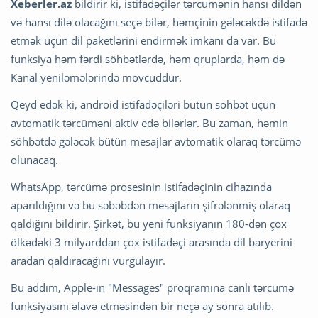
Xeberler.az
bildirir ki, istifadəçilər tərcümənin hansı dildən
və hansı dilə olacağını seçə bilər, həmçinin gələcəkdə istifadə
etmək üçün dil paketlərini endirmək imkanı da var. Bu
funksiya həm fərdi söhbətlərdə, həm qruplarda, həm də
Kanal yeniləmələrində mövcuddur.
Qeyd edək ki, android istifadəçiləri bütün söhbət üçün
avtomatik tərcüməni aktiv edə bilərlər. Bu zaman, həmin
söhbətdə gələcək bütün mesajlar avtomatik olaraq tərcümə
olunacaq.
WhatsApp, tərcümə prosesinin istifadəçinin cihazında
aparıldığını və bu səbəbdən mesajların şifrələnmiş olaraq
qaldığını bildirir. Şirkət, bu yeni funksiyanın 180-dən çox
ölkədəki 3 milyarddan çox istifadəçi arasında dil baryerini
aradan qaldıracağını vurğulayır.
Bu addım, Apple-ın "Messages" proqramına canlı tərcümə
funksiyasını əlavə etməsindən bir neçə ay sonra atılıb.