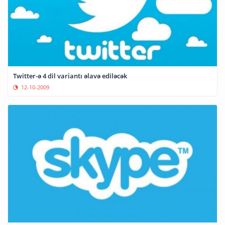
Twitter-ə 4 dil variantı əlavə ediləcək
12-10-2009