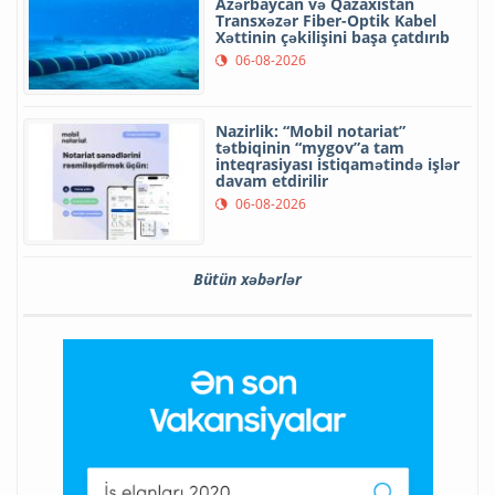
Azərbaycan və Qazaxıstan
Transxəzər Fiber-Optik Kabel
Xəttinin çəkilişini başa çatdırıb
06-08-2026
Nazirlik: “Mobil notariat”
tətbiqinin “mygov”a tam
inteqrasiyası istiqamətində işlər
davam etdirilir
06-08-2026
Bütün xəbərlər