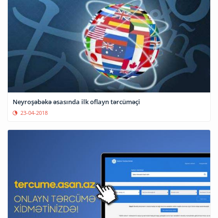
Neyroşəbəkə əsasında ilk oflayn tərcüməçi
23-04-2018