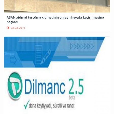
ASAN xidmət tərcümə xidmətinin onlayn həyata keçirilməsinə
başladı
03-03-2016