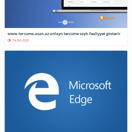
www.tercume.asan.az-onlayn tərcümə saytı fəaliyyət göstərir
14-04-2020