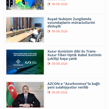
06-08-2026
Rəşad Nəbiyev Zəngilanda
vətəndaşların müraciətlərini
dinləyib
06-08-2026
Xəzər dənizinin dibi ilə Trans-
Xəzər Fiber-Optik Kabel Xəttinin
çəkilişi başa çatıb
06-08-2026
AZCON-a "Azərkosmos"la bağlı
yeni səlahiyyətlər verilib
06-08-2026