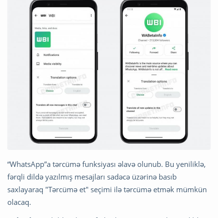
“WhatsApp”a tərcümə funksiyası əlavə olunub. Bu yeniliklə,
fərqli dildə yazılmış mesajları sadəcə üzərinə basıb
saxlayaraq "Tərcümə et" seçimi ilə tərcümə etmək mümkün
olacaq.