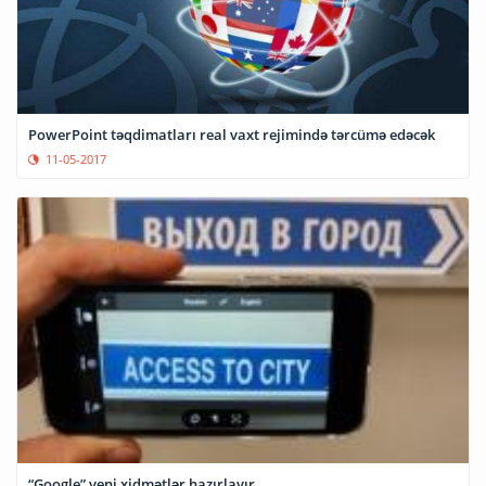
PowerPoint təqdimatları real vaxt rejimində tərcümə edəcək
11-05-2017
“Google” yeni xidmətlər hazırlayır