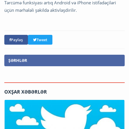
Tərcümə funksiyası artıq Android və iPhone istifadəçiləri
üçün mərhələli şəkildə aktivləşdirilir.
Paylaş
Tweet
ŞƏRHLƏR
OXŞAR XƏBƏRLƏR