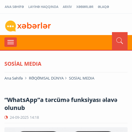
ANA SƏHİFƏ
LAYİHƏ HAQQINDA
ARXİV
XƏBƏRLƏR
ƏLAQƏ
SOSİAL MEDIA
Ana Səhifə
RƏQƏMSAL DÜNYA
SOSİAL MEDIA
“WhatsApp”a tərcümə funksiyası əlavə
olunub
24-09-2025
14:18