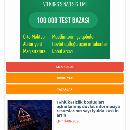
SON XƏBƏR
POPULYAR
YAZARLAR
Təhlükəsizlik boşluqları
aşkarlanmış dövlət informasiya
resurslarının sayı iyulda kəskin
artıb
10-08-2026