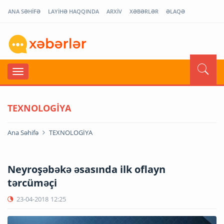
ANA SƏHİFƏ
LAYİHƏ HAQQINDA
ARXİV
XƏBƏRLƏR
ƏLAQƏ
TEXNOLOGİYA
Ana Səhifə
TEXNOLOGİYA
Neyroşəbəkə əsasında ilk oflayn
tərcüməçi
23-04-2018
12:25