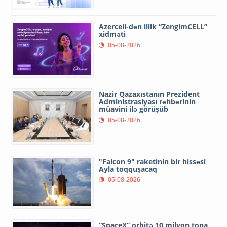
Azercell-dən illik “ZengimCELL”
xidməti
05-08-2026
Nazir Qazaxıstanın Prezident
Administrasiyası rəhbərinin
müavini ilə görüşüb
05-08-2026
"Falcon 9" raketinin bir hissəsi
Ayla toqquşacaq
05-08-2026
“SpaceX” orbitə 10 milyon tona