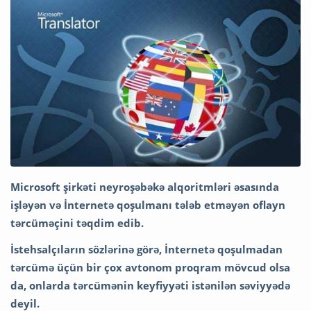
Microsoft şirkəti neyroşəbəkə alqoritmləri əsasında
işləyən və İnternetə qoşulmanı tələb etməyən oflayn
tərcüməçini təqdim edib.
İstehsalçıların sözlərinə görə, İnternetə qoşulmadan
tərcümə üçün bir çox avtonom proqram mövcud olsa
da, onlarda tərcümənin keyfiyyəti istənilən səviyyədə
deyil.