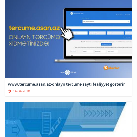
www.tercume.asan.az-onlayn tərcümə saytı fəaliyyət göstərir
14-04-2020