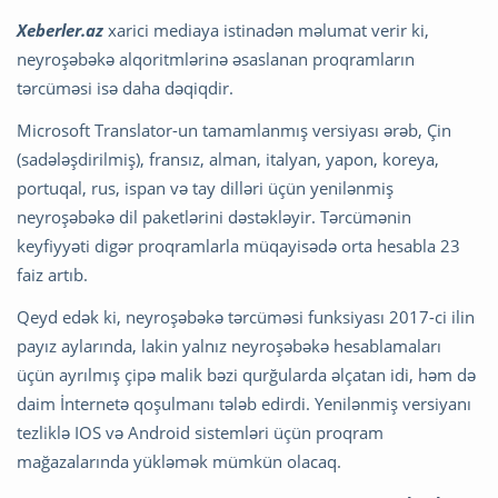
Xeberler.az
xarici mediaya istinadən məlumat verir ki,
neyroşəbəkə alqoritmlərinə əsaslanan proqramların
tərcüməsi isə daha dəqiqdir.
Microsoft Translator-un tamamlanmış versiyası ərəb, Çin
(sadələşdirilmiş), fransız, alman, italyan, yapon, koreya,
portuqal, rus, ispan və tay dilləri üçün yenilənmiş
neyroşəbəkə dil paketlərini dəstəkləyir. Tərcümənin
keyfiyyəti digər proqramlarla müqayisədə orta hesabla 23
faiz artıb.
Qeyd edək ki, neyroşəbəkə tərcüməsi funksiyası 2017-ci ilin
payız aylarında, lakin yalnız neyroşəbəkə hesablamaları
üçün ayrılmış çipə malik bəzi qurğularda əlçatan idi, həm də
daim İnternetə qoşulmanı tələb edirdi. Yenilənmiş versiyanı
tezliklə IOS və Android sistemləri üçün proqram
mağazalarında yükləmək mümkün olacaq.