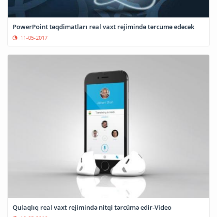
PowerPoint təqdimatları real vaxt rejimində tərcümə edəcək
11-05-2017
Qulaqlıq real vaxt rejimində nitqi tərcümə edir-Video