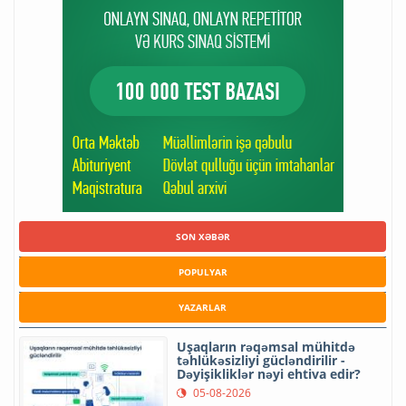
SON XƏBƏR
POPULYAR
YAZARLAR
Uşaqların rəqəmsal mühitdə
təhlükəsizliyi gücləndirilir -
Dəyişikliklər nəyi ehtiva edir?
05-08-2026