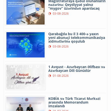
Magistraturaya qəbul olunanların
nəzərinə: Qeydiyyat yalnız
“mygov” üzərindən aparılacaq
03-08-2026
Qarabağda bu il 3 400-ə yaxın
yeni abunəçi telekommunikasiya
xidmətlərinə qoşulub
03-08-2026
1 Avqust - Azərbaycan Əlifbası və
Azərbaycan Dili Günüdür
01-08-2026
KOBİA və Türk Ticarət Mərkəzi
arasında Memorandum
imzalanıb