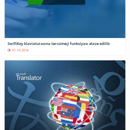
SwiftKey klaviaturasına tərcüməçi funksiyası əlavə edilib
01-10-2018