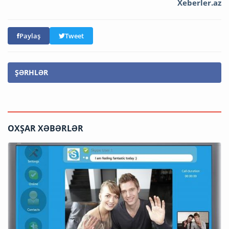
Xeberler.az
Paylaş
Tweet
ŞƏRHLƏR
OXŞAR XƏBƏRLƏR