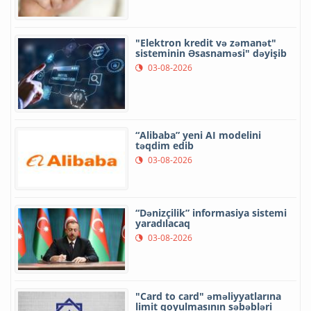
"Elektron kredit və zəmanət"
sisteminin Əsasnaməsi" dəyişib
03-08-2026
“Alibaba” yeni AI modelini
təqdim edib
03-08-2026
“Dənizçilik” informasiya sistemi
yaradılacaq
03-08-2026
"Card to card" əməliyyatlarına
limit qoyulmasının səbəbləri