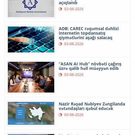
açıqlanıb
03-08-2026
ADB: CAREC rəqəmsal dəhlizi
internetin topdansatış
qiymətlərini aşağı salacaq
03-08-2026
“ASAN AI Hub” növbəti çağırış
üzrə qalib həll müəyyən edib
03-08-2026
Nazir Rəşad Nəbiyev Zəngilanda
vətəndaşları qəbul edəcək
03-08-2026