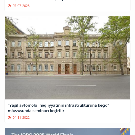
07-07-2023
“Yaşıl avtomobil nəqliyyatının infrastrukturuna keçid”
mövzusunda seminarı keçirilir
04-11-2022