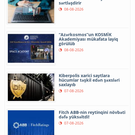
sərtləşdirir
08-08-2026
“Azərkosmos”un KOSMİK
Akademiyası mükafata layiq
görülüb
08-08-2026
Kiberpolis xarici saytlara
hücumlar təşkil edən şəxsləri
saxlayıb
07-08-2026
Fitch ABB-nin reytinqini növbəti
dəfə yüksəltdi!
07-08-2026