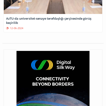
AzTU-da universitet-sənaye tərəfdaşlığı çərçivəsində görüş
keçirilib
12-06-2024