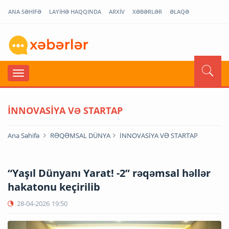
ANA SƏHİFƏ
LAYİHƏ HAQQINDA
ARXİV
XƏBƏRLƏR
ƏLAQƏ
İNNOVASİYA VƏ STARTAP
Ana Səhifə
RƏQƏMSAL DÜNYA
İNNOVASİYA VƏ STARTAP
“Yaşıl Dünyanı Yarat! -2” rəqəmsal həllər
hakatonu keçirilib
28-04-2026
19:50