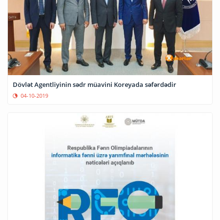
Dövlət Agentliyinin sədr müavini Koreyada səfərdədir
04-10-2019