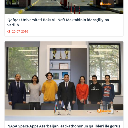
Qafqaz Universiteti Bakı Ali Neft Məktəbinin idarəçiliyinə
verilib
20-07-2016
NASA Space Apps Azerbaijan Hackathonunun qalibləri ilə görüş