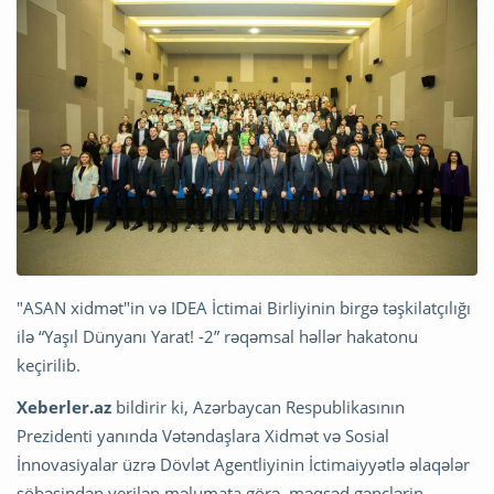
"ASAN xidmət"in və IDEA İctimai Birliyinin birgə təşkilatçılığı
ilə “Yaşıl Dünyanı Yarat! -2” rəqəmsal həllər hakatonu
keçirilib.
Xeberler.az
bildirir ki, Azərbaycan Respublikasının
Prezidenti yanında Vətəndaşlara Xidmət və Sosial
İnnovasiyalar üzrə Dövlət Agentliyinin İctimaiyyətlə əlaqələr
şöbəsindən verilən məlumata görə, məqsəd gənclərin