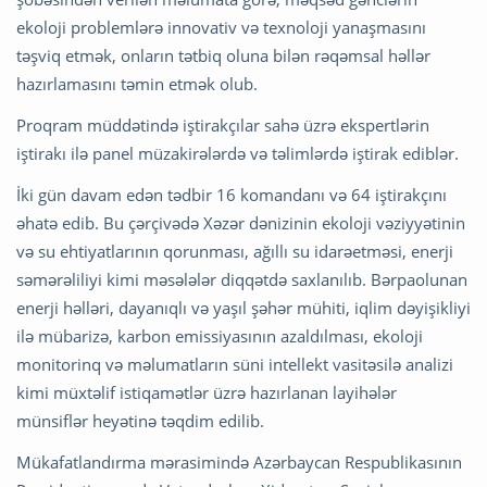
ekoloji problemlərə innovativ və texnoloji yanaşmasını
təşviq etmək, onların tətbiq oluna bilən rəqəmsal həllər
hazırlamasını təmin etmək olub.
Proqram müddətində iştirakçılar sahə üzrə ekspertlərin
iştirakı ilə panel müzakirələrdə və təlimlərdə iştirak ediblər.
İki gün davam edən tədbir 16 komandanı və 64 iştirakçını
əhatə edib. Bu çərçivədə Xəzər dənizinin ekoloji vəziyyətinin
və su ehtiyatlarının qorunması, ağıllı su idarəetməsi, enerji
səmərəliliyi kimi məsələlər diqqətdə saxlanılıb. Bərpaolunan
enerji həlləri, dayanıqlı və yaşıl şəhər mühiti, iqlim dəyişikliyi
ilə mübarizə, karbon emissiyasının azaldılması, ekoloji
monitorinq və məlumatların süni intellekt vasitəsilə analizi
kimi müxtəlif istiqamətlər üzrə hazırlanan layihələr
münsiflər heyətinə təqdim edilib.
Mükafatlandırma mərasimində Azərbaycan Respublikasının