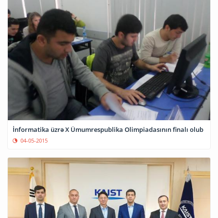
İnformatika üzrə X Ümumrespublika Olimpiadasının finalı olub
04-05-2015