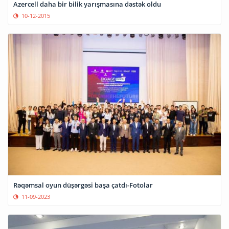
Azercell daha bir bilik yarışmasına dəstək oldu
10-12-2015
Rəqəmsal oyun düşərgəsi başa çatdı-Fotolar
11-09-2023