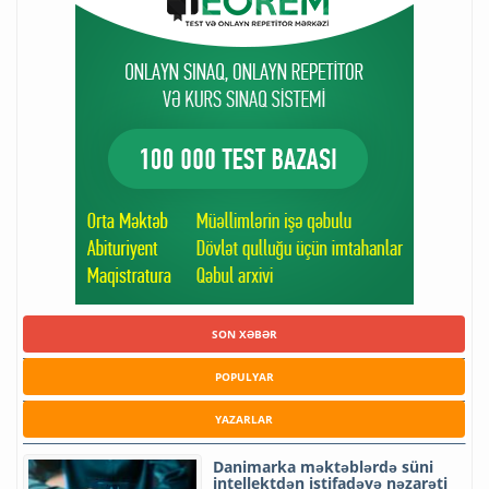
SON XƏBƏR
POPULYAR
YAZARLAR
Danimarka məktəblərdə süni
intellektdən istifadəyə nəzarəti