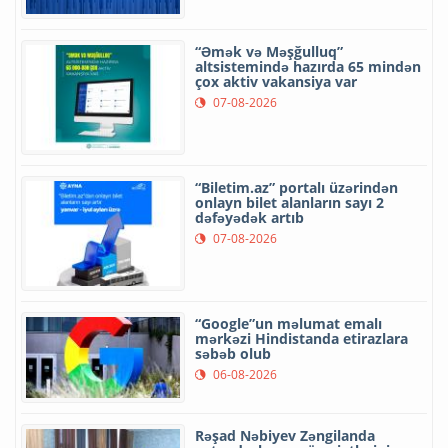
“Əmək və Məşğulluq”
altsistemində hazırda 65 mindən
çox aktiv vakansiya var
07-08-2026
“Biletim.az” portalı üzərindən
onlayn bilet alanların sayı 2
dəfəyədək artıb
07-08-2026
“Google”un məlumat emalı
mərkəzi Hindistanda etirazlara
səbəb olub
06-08-2026
Rəşad Nəbiyev Zəngilanda