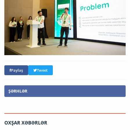
Paylaş
Tweet
ŞƏRHLƏR
OXŞAR XƏBƏRLƏR