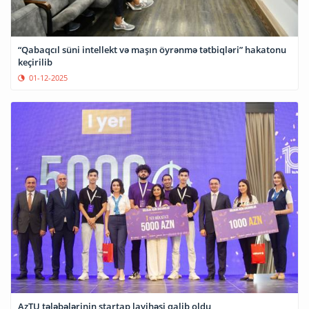
“Qabaqcıl süni intellekt və maşın öyrənmə tətbiqləri” hakatonu
keçirilib
01-12-2025
AzTU tələbələrinin startap layihəsi qalib oldu