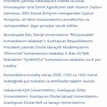
Prezidenti yanında Vətəndaşlara Xidmət və Sosial
İnnovasiyalar üzrə Dövlət Agentliyinin sədr müavini Ceyhun
Salmanov, IDEA İctimai Birliyinin nümayəndəsi Ceyhun
Hüseynov, ali təhsil müəssisələrinin prorektorları və
nümayəndələri, digər qonaqlar iştirak ediblər.
Müsabiqədə Bakı Dövlət Universitetinin “BSUstainable”
komandasının tələbələri I, Azərbaycan Respublikasının
Prezidenti yanında Dövlət İdarəçilik Akademiyasının
“DİAmonds” komandasının tələbələri II, Bakı Ali Neft
Məktəbinin “SynBHOSis” komandasının tələbələri isə III yeri
tutublar.
Komandalara müvafiq olaraq 2000, 1500 və 1000 manat
məbləğində pul mükafatı və sertifikatlar təqdim olunub.
Hakatonda ADA Universitetinin, Azərbaycan Dillər
Universitetinin, Azərbaycan Dövlət İqtisad Universitetinin,
Azərbaycan Dövlət Neft və Sənaye Universitetinin,