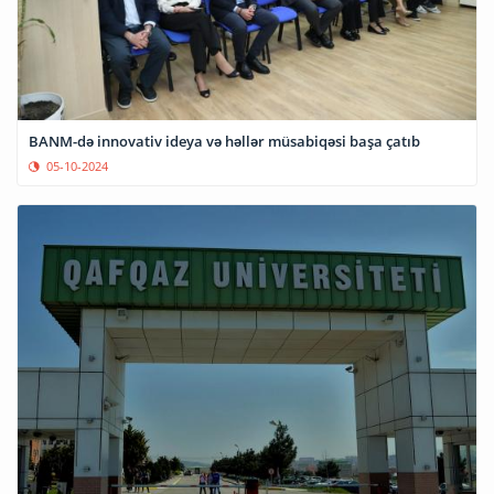
BANM-də innovativ ideya və həllər müsabiqəsi başa çatıb
05-10-2024