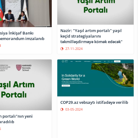
Nazir: "Yaşıl artım portalı" yaşıl
siya İnkişaf Bankı
keçid strategiyalarını
memorandum imzalanıb
təkmilləşdirməyə kömək edəcək"
4
27-11-2024
COP29.az vebsaytı istifadəyə verilib
03-05-2024
m portalı"nın yeni
aradılıb
5