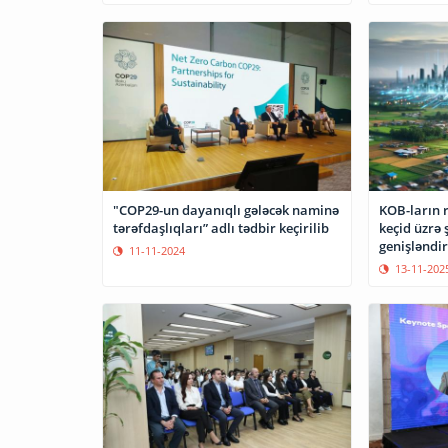
"COP29-un dayanıqlı gələcək naminə
KOB-ların 
tərəfdaşlıqları” adlı tədbir keçirilib
keçid üzrə
genişləndir
11-11-2024
13-11-202