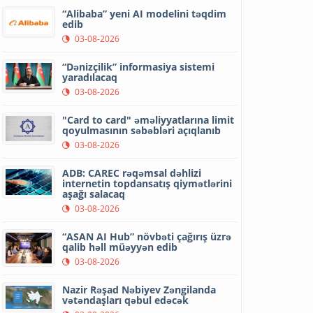
“Alibaba” yeni AI modelini təqdim
edib
03-08-2026
“Dənizçilik” informasiya sistemi
yaradılacaq
03-08-2026
"Card to card" əməliyyatlarına limit
qoyulmasının səbəbləri açıqlanıb
03-08-2026
ADB: CAREC rəqəmsal dəhlizi
internetin topdansatış qiymətlərini
aşağı salacaq
03-08-2026
“ASAN AI Hub” növbəti çağırış üzrə
qalib həll müəyyən edib
03-08-2026
Nazir Rəşad Nəbiyev Zəngilanda
vətəndaşları qəbul edəcək