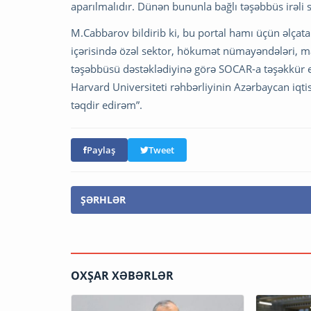
aparılmalıdır. Dünən bununla bağlı təşəbbüs irəli s
M.Cabbarov bildirib ki, bu portal hamı üçün əlçat
içərisində özəl sektor, hökumət nümayəndələri, mali
təşəbbüsü dəstəklədiyinə görə SOCAR-a təşəkkür 
Harvard Universiteti rəhbərliyinin Azərbaycan iqt
təqdir edirəm”.
Paylaş
Tweet
ŞƏRHLƏR
OXŞAR XƏBƏRLƏR