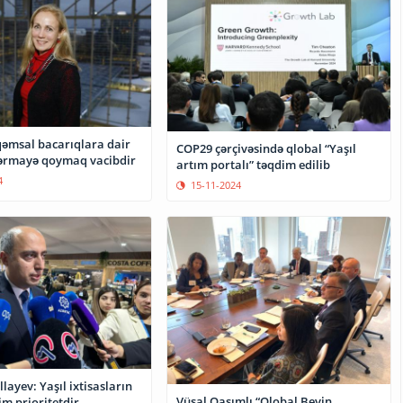
qəmsal bacarıqlara dair
COP29 çərçivəsində qlobal “Yaşıl
ərmayə qoymaq vacibdir
artım portalı” təqdim edilib
4
15-11-2024
ayev: Yaşıl ixtisasların
Vüsal Qasımlı “Qlobal Beyin
zim prioritetdir