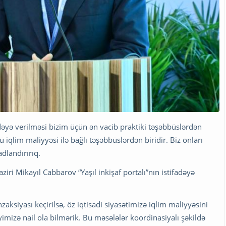
adəyə verilməsi bizim üçün ən vacib praktiki təşəbbüslərdən
 iqlim maliyyəsi ilə bağlı təşəbbüslərdən biridir. Biz onları
adlandırırıq.
iri Mikayıl Cabbarov “Yaşıl inkişaf portalı”nın istifadəyə
anzaksiyası keçirilsə, öz iqtisadi siyasətimizə iqlim maliyyəsini
imizə nail ola bilmərik. Bu məsələlər koordinasiyalı şəkildə