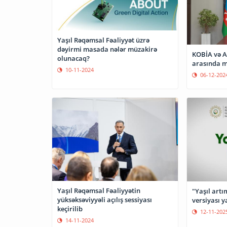
Yaşıl Rəqəmsal Fəaliyyət üzrə
dəyirmi masada nələr müzakirə
KOBİA və A
olunacaq?
arasında 
10-11-2024
06-12-202
Yaşıl Rəqəmsal Fəaliyyətin
"Yaşıl artı
yüksəksəviyyəli açılış sessiyası
versiyası y
keçirilib
12-11-202
14-11-2024