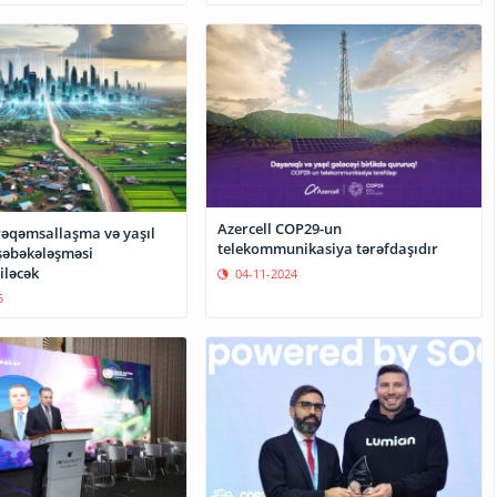
Azercell COP29-un
rəqəmsallaşma və yaşıl
telekommunikasiya tərəfdaşıdır
 şəbəkələşməsi
iləcək
04-11-2024
5