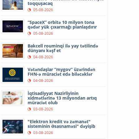
toqquşacaq
05-08-2026
“SpaceX” orbitə 10 milyon tona
qədər yük çıxarmağı planlaşdırır
05-08-2026
Bakcell rouminqi ilə yay tətilində
dünyanı kəşf et
04-08-2026
Vətəndaşlar “mygov” üzərindən
FHN-ə müraciət edə biləcəklər
04-08-2026
İqtisadiyyat Nazirliyinin
xidmətlərinə 13 milyondan artıq
müraciət olub
03-08-2026
"Elektron kredit və zəmanət"
sisteminin Əsasnaməsi" dəyişib
03-08-2026