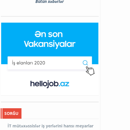
Bütün xəbərlər
SORĞU
İT mütəxəssislər iş yerlərini hansı meyarlar