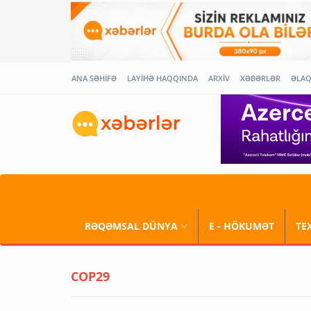
ANA SƏHİFƏ
LAYİHƏ HAQQINDA
ARXİV
XƏBƏRLƏR
ƏLA
RƏQƏMSAL DÜNYA
E - HÖKUMƏT
TE
COP29