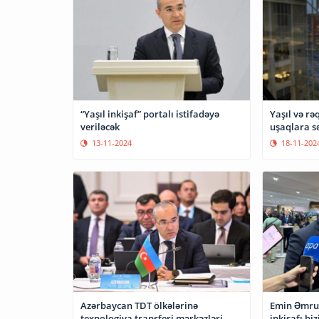
“Yaşıl inkişaf” portalı istifadəyə
Yaşıl və rə
veriləcək
uşaqlara s
13-11-2024
18-11-202
Azərbaycan TDT ölkələrinə
Emin Əmrull
texnologiya transferi mərkəzləri
inkişafı bi