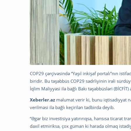
COP29 çərçivəsində “Yaşıl inkişaf portalı”nın istif
biridir. Bu təşəbbüs COP29 sədrliyinin irəli sürdüyü
İqlim Maliyyəsi ilə bağlı Bakı təşəbbüsləri (BİCFİT) 
Xeberler.az
məlumat verir ki, bunu iqtisadiyyat naz
verilməsi ilə bağlı keçirilən tədbirdə deyib.
“Əgər biz investisiya yatırırıqsa, hansısa ticarət tr
daxil etmiriksə, çox güman ki harada olmaq istədiy