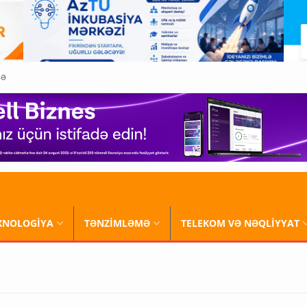
QƏ
XNOLOGİYA
TƏNZİMLƏMƏ
TELEKOM VƏ NƏQLİYYAT