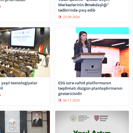
Mərkəzlərinin Əməkdaşlığı”
4
tədbirində çıxış edib
23-09-2024
 yaşıl texnologiyalar
ESG üzrə vahid platformanın
il
təqdimatı düzgün planlaşdırmanın
göstəricisidir
4
06-11-2024