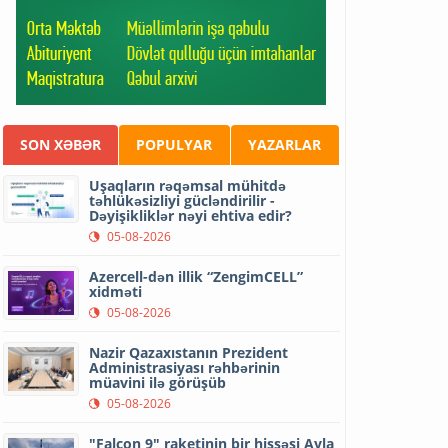
SON XƏBƏR
POPULYAR
YAZARLAR
Uşaqların rəqəmsal mühitdə
təhlükəsizliyi gücləndirilir -
Dəyişikliklər nəyi ehtiva edir?
05-08-2026
Azercell-dən illik “ZengimCELL”
xidməti
05-08-2026
Nazir Qazaxıstanın Prezident
Administrasiyası rəhbərinin
müavini ilə görüşüb
05-08-2026
"Falcon 9" raketinin bir hissəsi Ayla