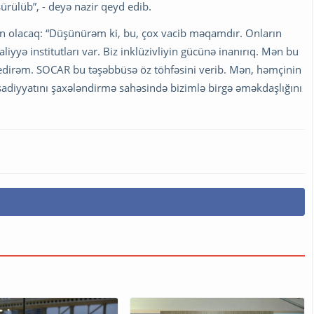
ürülüb”, - deyə nazir qeyd edib.
an olacaq: “Düşünürəm ki, bu, çox vacib məqamdır. Onların
yyə institutları var. Biz inklüzivliyin gücünə inanırıq. Mən bu
edirəm. SOCAR bu təşəbbüsə öz töhfəsini verib. Mən, həmçinin
isadiyyatını şaxələndirmə sahəsində bizimlə birgə əməkdaşlığını