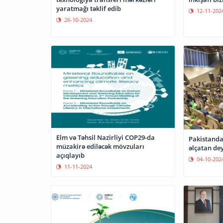
yaratmağı təklif edib
12-11-202
26-10-2024
Elm və Təhsil Nazirliyi COP29-da
Pakistanda
müzakirə ediləcək mövzuları
əlçatan dey
açıqlayıb
04-10-202
11-11-2024