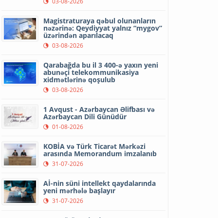
03-08-2026
Magistraturaya qəbul olunanların
nəzərinə: Qeydiyyat yalnız “mygov”
üzərindən aparılacaq
03-08-2026
Qarabağda bu il 3 400-ə yaxın yeni
abunəçi telekommunikasiya
xidmətlərinə qoşulub
03-08-2026
1 Avqust - Azərbaycan Əlifbası və
Azərbaycan Dili Günüdür
01-08-2026
KOBİA və Türk Ticarət Mərkəzi
arasında Memorandum imzalanıb
31-07-2026
Aİ-nin süni intellekt qaydalarında
yeni mərhələ başlayır
31-07-2026