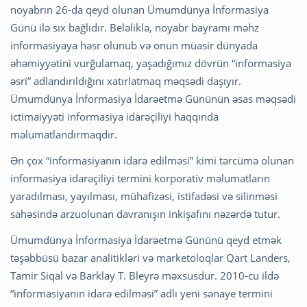
noyabrın 26-da qeyd olunan Ümumdünya İnformasiya
Günü ilə sıx bağlıdır. Beləliklə, noyabr bayramı məhz
informasiyaya həsr olunub və onun müasir dünyada
əhəmiyyətini vurğulamaq, yaşadığımız dövrün “informasiya
əsri” adlandırıldığını xatırlatmaq məqsədi daşıyır.
Ümumdünya İnformasiya İdarəetmə Gününün əsas məqsədi
ictimaiyyəti informasiya idarəçiliyi haqqında
məlumatlandırmaqdır.
Ən çox “informasiyanın idarə edilməsi” kimi tərcümə olunan
informasiya idarəçiliyi termini korporativ məlumatların
yaradılması, yayılması, mühafizəsi, istifadəsi və silinməsi
sahəsində arzuolunan davranışın inkişafını nəzərdə tutur.
Ümumdünya İnformasiya İdarəetmə Gününü qeyd etmək
təşəbbüsü bazar analitikləri və marketoloqlar Qart Landers,
Tamir Siqal və Barklay T. Bleyrə məxsusdur. 2010-cu ildə
“informasiyanın idarə edilməsi” adlı yeni sənaye termini