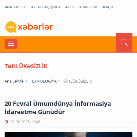
ANA SƏHİFƏ
LAYİHƏ HAQQINDA
ARXİV
XƏBƏRLƏR
ƏLAQƏ
TƏHLÜKƏSİZLİK
Ana Səhifə
TEXNOLOGİYA
TƏHLÜKƏSİZLİK
20 Fevral Ümumdünya İnformasiya
İdarəetmə Günüdür
20-02-2025
13:46