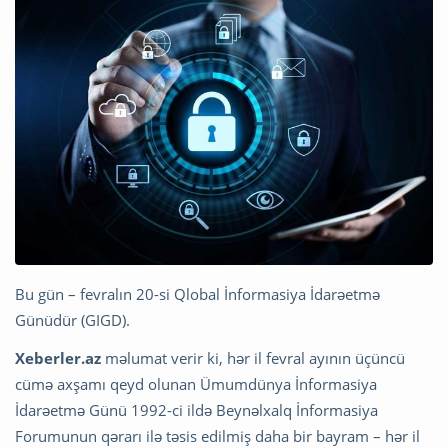
Bu gün – fevralın 20-si Qlobal İnformasiya İdarəetmə
Günüdür (GIGD).
Xeberler.az
məlumat verir ki, hər il fevral ayının üçüncü
cümə axşamı qeyd olunan Ümumdünya İnformasiya
İdarəetmə Günü 1992-ci ildə Beynəlxalq İnformasiya
Forumunun qərarı ilə təsis edilmiş daha bir bayram – hər il