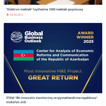
“Elektron məktəb” layihəsinə 1000 məktəb qoşulacaq
04-04-2012
İİTKM “Ən innovativ monitorinq və qiymətləndirmə təşəbbüsü"
mükafatı alıb