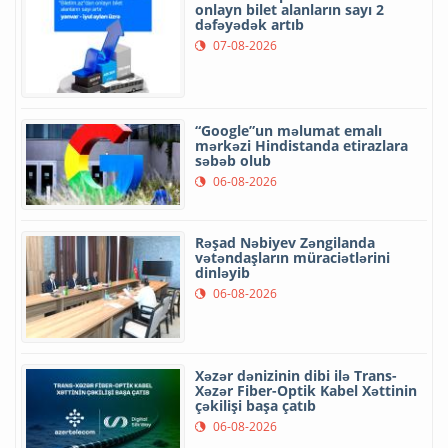
onlayn bilet alanların sayı 2
dəfəyədək artıb
07-08-2026
“Google”un məlumat emalı
mərkəzi Hindistanda etirazlara
səbəb olub
06-08-2026
Rəşad Nəbiyev Zəngilanda
vətəndaşların müraciətlərini
dinləyib
06-08-2026
Xəzər dənizinin dibi ilə Trans-
Xəzər Fiber-Optik Kabel Xəttinin
çəkilişi başa çatıb
06-08-2026