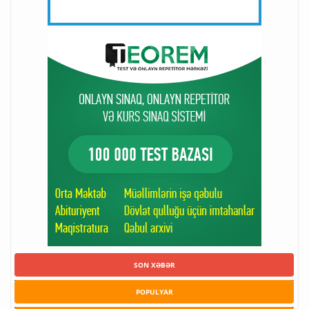
SON XƏBƏR
POPULYAR