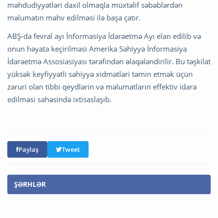
məhdudiyyətləri daxil olmaqla müxtəlif səbəblərdən
məlumatın məhv edilməsi ilə başa çatır.
ABŞ-da fevral ayı İnformasiya İdarəetmə Ayı elan edilib və
onun həyata keçirilməsi Amerika Səhiyyə İnformasiya
İdarəetmə Assosiasiyası tərəfindən əlaqələndirilir. Bu təşkilat
yüksək keyfiyyətli səhiyyə xidmətləri təmin etmək üçün
zəruri olan tibbi qeydlərin və məlumatların effektiv idarə
edilməsi sahəsində ixtisaslaşıb.
Paylaş
Tweet
ŞƏRHLƏR