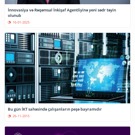
İnnovasiya və Rəqəmsal İnkişaf Agentliyinə yeni sədr təyin
olunub
16-01-2025
Bu gün İKT sahəsində çalışanların peşə bayramıdır
26-11-2015