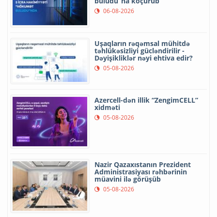
buludu”na köçürüb
06-08-2026
Uşaqların rəqəmsal mühitdə
təhlükəsizliyi gücləndirilir -
Dəyişikliklər nəyi ehtiva edir?
05-08-2026
Azercell-dən illik “ZengimCELL”
xidməti
05-08-2026
Nazir Qazaxıstanın Prezident
Administrasiyası rəhbərinin
müavini ilə görüşüb
05-08-2026