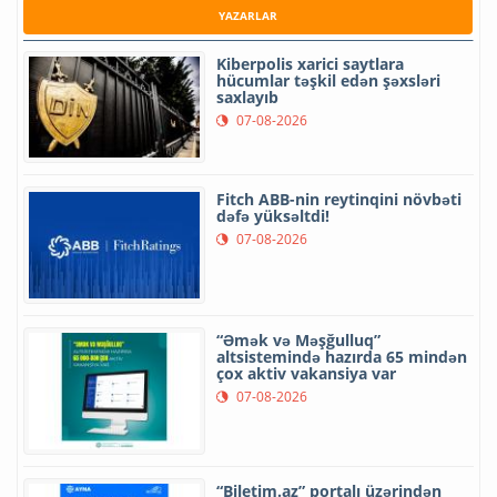
YAZARLAR
Kiberpolis xarici saytlara
hücumlar təşkil edən şəxsləri
saxlayıb
07-08-2026
Fitch ABB-nin reytinqini növbəti
dəfə yüksəltdi!
07-08-2026
“Əmək və Məşğulluq”
altsistemində hazırda 65 mindən
çox aktiv vakansiya var
07-08-2026
“Biletim.az” portalı üzərindən