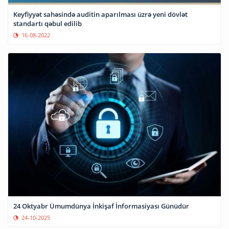
Keyfiyyət sahəsində auditin aparılması üzrə yeni dövlət
standartı qəbul edilib
16-08-2022
24 Oktyabr Ümumdünya İnkişaf İnformasiyası Günüdür
24-10-2025