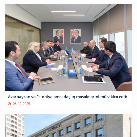
Azərbaycan və Estoniya əməkdaşlıq məsələlərini müzakirə edib
03-12-2025