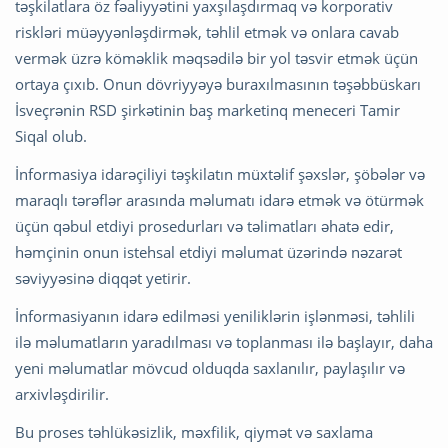
təşkilatlara öz fəaliyyətini yaxşılaşdırmaq və korporativ
riskləri müəyyənləşdirmək, təhlil etmək və onlara cavab
vermək üzrə köməklik məqsədilə bir yol təsvir etmək üçün
ortaya çıxıb. Onun dövriyyəyə buraxılmasının təşəbbüskarı
İsveçrənin RSD şirkətinin baş marketinq meneceri Tamir
Siqal olub.
İnformasiya idarəçiliyi təşkilatın müxtəlif şəxslər, şöbələr və
maraqlı tərəflər arasında məlumatı idarə etmək və ötürmək
üçün qəbul etdiyi prosedurları və təlimatları əhatə edir,
həmçinin onun istehsal etdiyi məlumat üzərində nəzarət
səviyyəsinə diqqət yetirir.
İnformasiyanın idarə edilməsi yeniliklərin işlənməsi, təhlili
ilə məlumatların yaradılması və toplanması ilə başlayır, daha
yeni məlumatlar mövcud olduqda saxlanılır, paylaşılır və
arxivləşdirilir.
Bu proses təhlükəsizlik, məxfilik, qiymət və saxlama