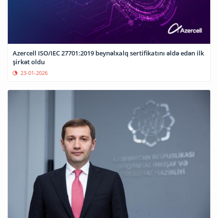
Azercell ISO/IEC 27701:2019 beynəlxalq sertifikatını əldə edən ilk
şirkət oldu
23-01-2026