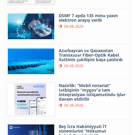
DSMF 7 ayda 135 minə yaxın
elektron arayış verib
06-08-2026
Azərbaycan və Qazaxıstan
Transxəzər Fiber-Optik Kabel
Xəttinin çəkilişini başa çatdırıb
06-08-2026
Nazirlik: “Mobil notariat”
tətbiqinin “mygov”a tam
inteqrasiyası istiqamətində işlər
davam etdirilir
06-08-2026
Beş İcra Hakimiyyəti İT
sistemlərini “Hökumət