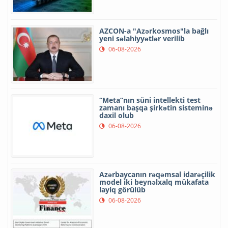
AZCON-a "Azərkosmos"la bağlı
yeni səlahiyyətlər verilib
06-08-2026
“Meta”nın süni intellekti test
zamanı başqa şirkətin sisteminə
daxil olub
06-08-2026
Azərbaycanın rəqəmsal idarəçilik
model iki beynəlxalq mükafata
layiq görülüb
06-08-2026