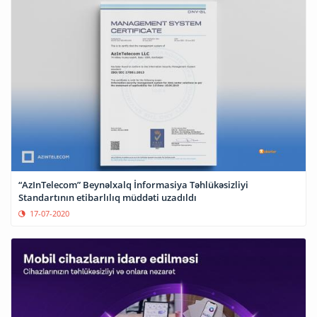
“AzInTelecom” Beynəlxalq İnformasiya Təhlükəsizliyi
Standartının etibarlılıq müddəti uzadıldı
17-07-2020