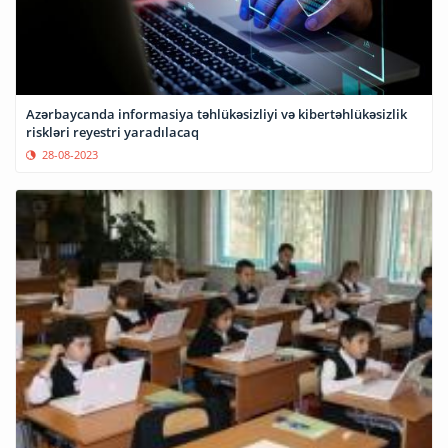
Azərbaycanda informasiya təhlükəsizliyi və kibertəhlükəsizlik
riskləri reyestri yaradılacaq
28-08-2023