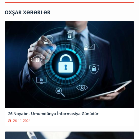
OXŞAR XƏBƏRLƏR
26 Noyabr - Ümumdünya İnformasiya Günüdür
26-11-2024