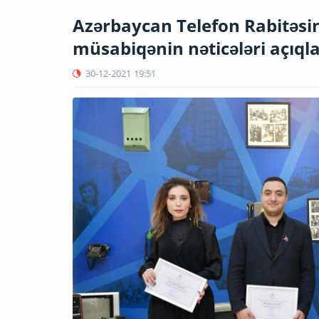
Azərbaycan Telefon Rabitəsinin
müsabiqənin nəticələri açıql
30-12-2021
19:51