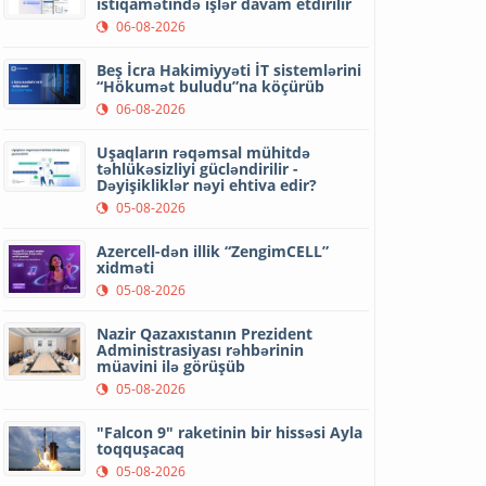
istiqamətində işlər davam etdirilir
06-08-2026
Beş İcra Hakimiyyəti İT sistemlərini
“Hökumət buludu”na köçürüb
06-08-2026
Uşaqların rəqəmsal mühitdə
təhlükəsizliyi gücləndirilir -
Dəyişikliklər nəyi ehtiva edir?
05-08-2026
Azercell-dən illik “ZengimCELL”
xidməti
05-08-2026
Nazir Qazaxıstanın Prezident
Administrasiyası rəhbərinin
müavini ilə görüşüb
05-08-2026
"Falcon 9" raketinin bir hissəsi Ayla
toqquşacaq
05-08-2026