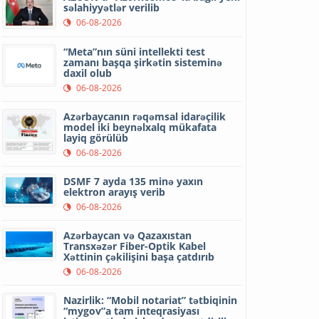
səlahiyyətlər verilib
06-08-2026
“Meta”nın süni intellekti test
zamanı başqa şirkətin sisteminə
daxil olub
06-08-2026
Azərbaycanın rəqəmsal idarəçilik
model iki beynəlxalq mükafata
layiq görülüb
06-08-2026
DSMF 7 ayda 135 minə yaxın
elektron arayış verib
06-08-2026
Azərbaycan və Qazaxıstan
Transxəzər Fiber-Optik Kabel
Xəttinin çəkilişini başa çatdırıb
06-08-2026
Nazirlik: “Mobil notariat” tətbiqinin
“mygov”a tam inteqrasiyası