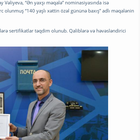
y Vəliyeva, “Ən yaxşı məqalə” nominasiyasında isə
rc olunmuş “140 yaşlı xəttin özəl gününə baxış” adlı məqalənin
ərə sertifikatlar təqdim olunub. Qaliblərə və həvəsləndirici