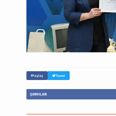
Paylaş
Tweet
ŞƏRHLƏR