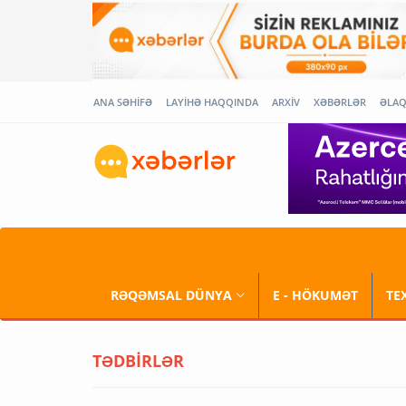
ANA SƏHİFƏ
LAYİHƏ HAQQINDA
ARXİV
XƏBƏRLƏR
ƏLA
RƏQƏMSAL DÜNYA
E - HÖKUMƏT
TE
TƏDBİRLƏR