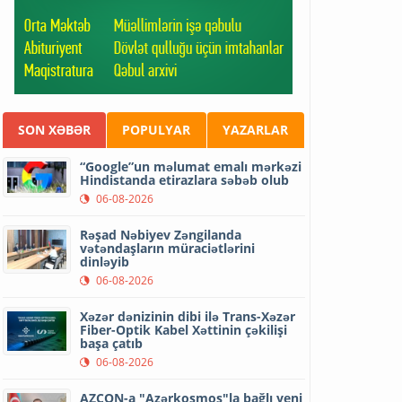
SON XƏBƏR
POPULYAR
YAZARLAR
“Google”un məlumat emalı mərkəzi
Hindistanda etirazlara səbəb olub
06-08-2026
Rəşad Nəbiyev Zəngilanda
vətəndaşların müraciətlərini
dinləyib
06-08-2026
Xəzər dənizinin dibi ilə Trans-Xəzər
Fiber-Optik Kabel Xəttinin çəkilişi
başa çatıb
06-08-2026
AZCON-a "Azərkosmos"la bağlı yeni