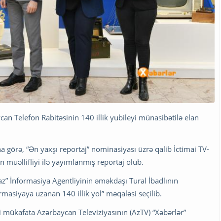
can Telefon Rabitəsinin 140 illik yubileyi münasibətilə elan
na görə, “Ən yaxşı reportaj” nominasiyası üzrə qalib İctimai TV-
n müəllifliyi ilə yayımlanmış reportaj olub.
z” İnformasiya Agentliyinin əməkdaşı Tural İbadlının
masiyaya uzanan 140 illik yol” məqaləsi seçilib.
i mükafata Azərbaycan Televiziyasının (AzTV) “Xəbərlər”