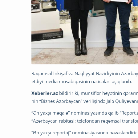
Rəqəmsal İnkişaf və Nəqliyyat Nazirliyinin Azərbay
etdiyi media müsabiqəsinin nəticələri açıqlanıb.
Xeberler.az
bildirir ki, münsiflər heyətinin qərarı
nin “Biznes Azərbaycan” verilişində Jalə Quliyevanı
“Ən yaxşı məqalə” nominasiyasında qalib “Report.a
“Azərbaycan rabitəsi: telefondan rəqəmsal transfor
“Ən yaxşı reportaj” nominasiyasında həvəsləndiric