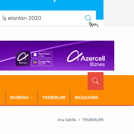
RUBRİKA
TƏDBİRLƏR
MÜSAHİBƏ
Ana Səhifə
TƏDBİRLƏR