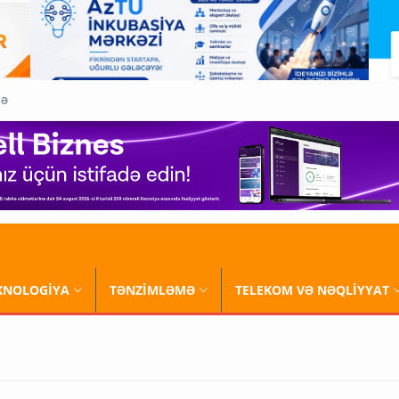
QƏ
XNOLOGİYA
TƏNZİMLƏMƏ
TELEKOM VƏ NƏQLİYYAT