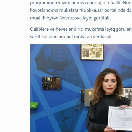
proqramında yayımlanmış reportajın müəllifi Nura
həvəsləndirici mükafata “Publika.az” portalında də
müəllifi Aytən Novruzova layiq görülüb.
Qaliblərə və həvəsləndirici mükafata layiq görülənl
sertifikat alanlara pul mükafatı veriləcək.