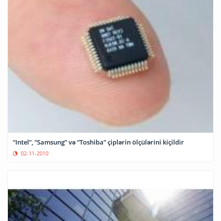
“Intel”, “Samsung” və “Toshiba” çiplərin ölçülərini kiçildir
02-11-2010