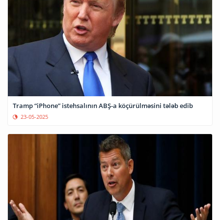
Tramp “iPhone” istehsalının ABŞ-a köçürülməsini tələb edib
23-05-2025