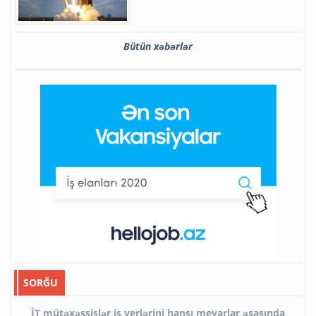
Bütün xəbərlər
SORĞU
İT mütəxəssislər iş yerlərini hansı meyarlar əsasında