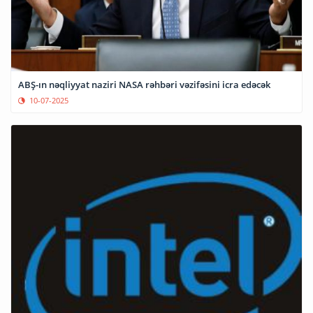
ABŞ-ın nəqliyyat naziri NASA rəhbəri vəzifəsini icra edəcək
10-07-2025