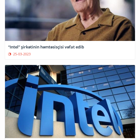
“Intel” şirkətinin həmtəsisçisi vəfat edib
25-03-2023