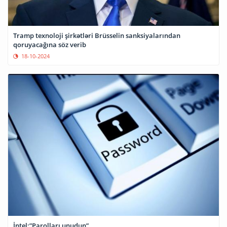
Tramp texnoloji şirkətləri Brüsselin sanksiyalarından
qoruyacağına söz verib
18-10-2024
İntel:”Parolları unudun”