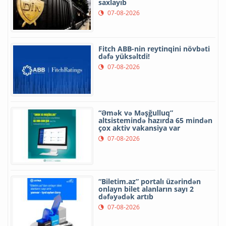
saxlayıb
07-08-2026
Fitch ABB-nin reytinqini növbəti
dəfə yüksəltdi!
07-08-2026
“Əmək və Məşğulluq”
altsistemində hazırda 65 mindən
çox aktiv vakansiya var
07-08-2026
“Biletim.az” portalı üzərindən
onlayn bilet alanların sayı 2
dəfəyədək artıb
07-08-2026