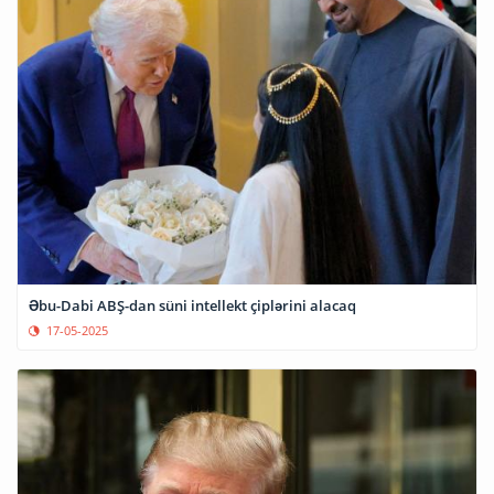
Əbu-Dabi ABŞ-dan süni intellekt çiplərini alacaq
17-05-2025