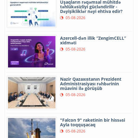
Uşaqların rəqəmsal mühitdə
təhlükəsizliyi gücləndirilir -
Dəyişikliklər nəyi ehtiva edir?
05-08-2026
Azercell-dən illik “ZengimCELL”
xidməti
05-08-2026
Nazir Qazaxıstanın Prezident
Administrasiyası rəhbərinin
müavini ilə görüşüb
05-08-2026
"Falcon 9" raketinin bir hissəsi
Ayla toqquşacaq
05-08-2026