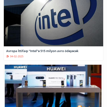
Avropa İttifaqı “Intel”ə 515 milyon avro ödəyəcək
04-02-2025