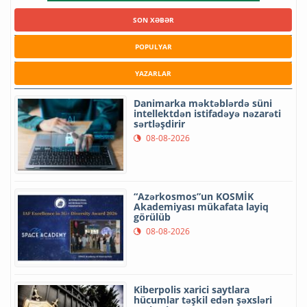
SON XƏBƏR
POPULYAR
YAZARLAR
Danimarka məktəblərdə süni
intellektdən istifadəyə nəzarəti
sərtləşdirir
08-08-2026
“Azərkosmos”un KOSMİK
Akademiyası mükafata layiq
görülüb
08-08-2026
Kiberpolis xarici saytlara
hücumlar təşkil edən şəxsləri