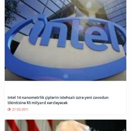
Intel 14 nanometrlik çiplərin istehsalı üzrə yeni zavodun
tikintisinə $5 milyard xərcləyəcək
21-02-2011