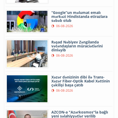
“Google”un məlumat emalı
mərkəzi Hindistanda etirazlara
səbəb olub
06-08-2026
Rəşad Nəbiyev Zəngilanda
vətəndaşların müraciətlərini
dinləyib
06-08-2026
Xəzər dənizinin dibi ilə Trans-
Xəzər Fiber-Optik Kabel Xəttinin
çəkilişi başa çatıb
06-08-2026
AZCON-a "Azərkosmos"la bağlı
yeni səlahiyyətlər verilib