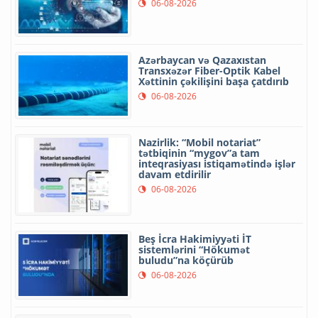
06-08-2026
Azərbaycan və Qazaxıstan
Transxəzər Fiber-Optik Kabel
Xəttinin çəkilişini başa çatdırıb
06-08-2026
Nazirlik: “Mobil notariat”
tətbiqinin “mygov”a tam
inteqrasiyası istiqamətində işlər
davam etdirilir
06-08-2026
Beş İcra Hakimiyyəti İT
sistemlərini “Hökumət
buludu”na köçürüb
06-08-2026