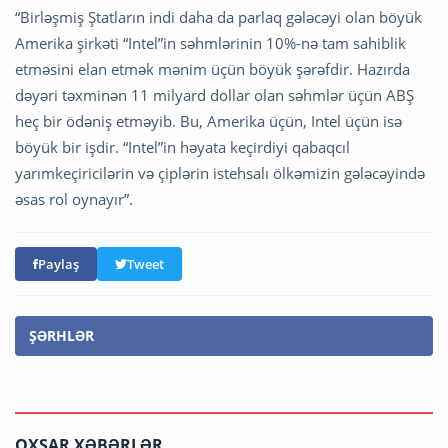
“Birləşmiş Ştatların indi daha da parlaq gələcəyi olan böyük
Amerika şirkəti “Intel”in səhmlərinin 10%-nə tam sahiblik
etməsini elan etmək mənim üçün böyük şərəfdir. Hazırda
dəyəri təxminən 11 milyard dollar olan səhmlər üçün ABŞ
heç bir ödəniş etməyib. Bu, Amerika üçün, Intel üçün isə
böyük bir işdir. “Intel”in həyata keçirdiyi qabaqcıl
yarımkeçiricilərin və çiplərin istehsalı ölkəmizin gələcəyində
əsas rol oynayır”.
Paylaş
Tweet
ŞƏRHLƏR
OXŞAR XƏBƏRLƏR