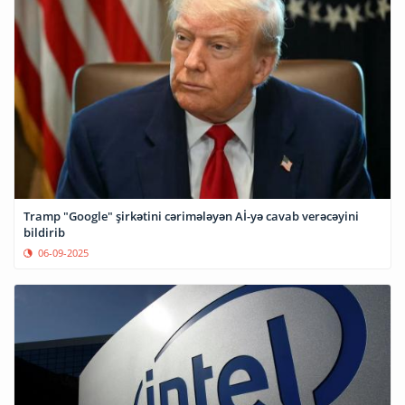
Tramp "Google" şirkətini cərimələyən Aİ-yə cavab verəcəyini
bildirib
06-09-2025