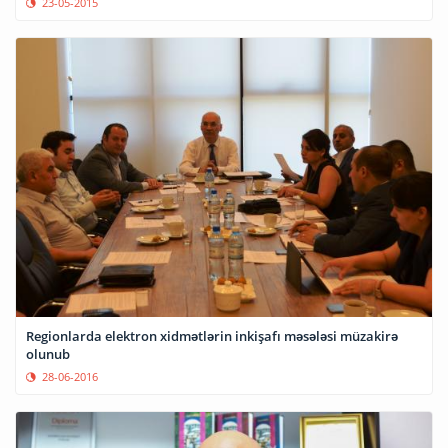
23-05-2015
Regionlarda elektron xidmətlərin inkişafı məsələsi müzakirə
olunub
28-06-2016