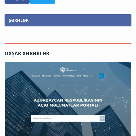
ŞƏRHLƏR
OXŞAR XƏBƏRLƏR