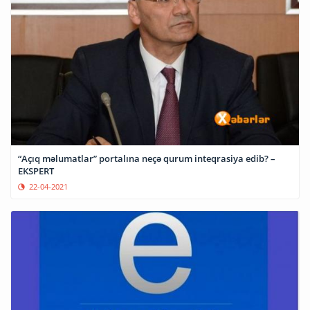
“Açıq məlumatlar” portalına neçə qurum inteqrasiya edib? –
EKSPERT
22-04-2021