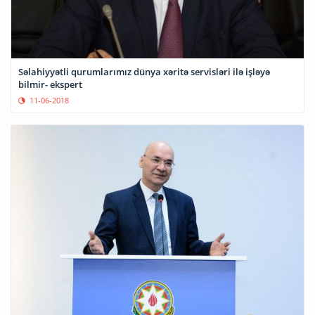
Səlahiyyətli qurumlarımız dünya xəritə servisləri ilə işləyə
bilmir- ekspert
11-06-2018