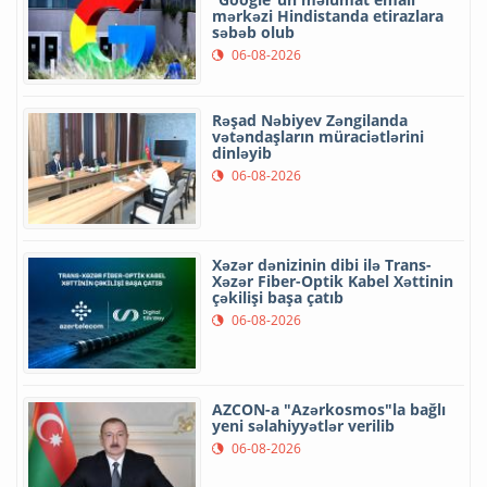
mərkəzi Hindistanda etirazlara
səbəb olub
06-08-2026
Rəşad Nəbiyev Zəngilanda
vətəndaşların müraciətlərini
dinləyib
06-08-2026
Xəzər dənizinin dibi ilə Trans-
Xəzər Fiber-Optik Kabel Xəttinin
çəkilişi başa çatıb
06-08-2026
AZCON-a "Azərkosmos"la bağlı
yeni səlahiyyətlər verilib
06-08-2026