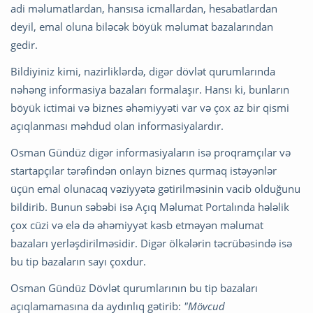
adi məlumatlardan, hansısa icmallardan, hesabatlardan
deyil, emal oluna biləcək böyük məlumat bazalarından
gedir.
Bildiyiniz kimi, nazirliklərdə, digər dövlət qurumlarında
nəhəng informasiya bazaları formalaşır. Hansı ki, bunların
böyük ictimai və biznes əhəmiyyəti var və çox az bir qismi
açıqlanması məhdud olan informasiyalardır.
Osman Gündüz digər informasiyaların isə proqramçılar və
startapçı
lar tərəfindən onlayn biznes qurmaq istəyənlər
üçün emal olunacaq vəziyyətə gətirilməsinin vacib olduğunu
bildirib. Bunun səbəbi isə Açıq Məlumat Portalında hələlik
çox cüzi və elə də əhəmiyyət kəsb etməyən məlumat
bazaları yerləşdirilməsidir. Digər ölkələrin təcrübəsində isə
bu tip bazaların sayı çoxdur.
Osman Gündüz Dövlət qurumlarının bu tip bazaları
açıqlamamasına da aydınlıq gətirib:
"Mövcud