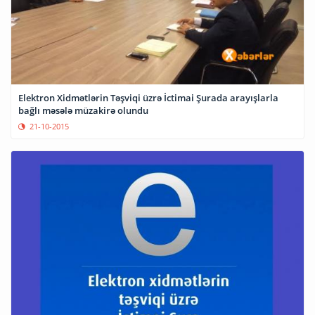
Elektron Xidmətlərin Təşviqi üzrə İctimai Şurada arayışlarla
bağlı məsələ müzakirə olundu
21-10-2015