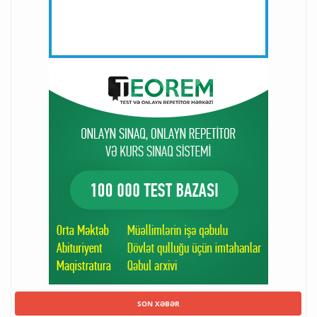
SON XƏBƏR