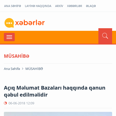
ANA SƏHİFƏ
LAYİHƏ HAQQINDA
ARXİV
XƏBƏRLƏR
ƏLAQƏ
MÜSAHİBƏ
Ana Səhifə
MÜSAHİBƏ
Açıq Məlumat Bazaları haqqında qanun
qəbul edilməlidir
06-06-2018
12:09