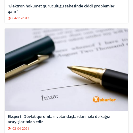
“Elektron hökumət quruculuğu sahəsində ciddi problemlər
qalır”
04-11-2013
Ekspert: Dövlət qurumları vətəndaşlardan hələ də kağız
arayışlar tələb edir
02-04-2021