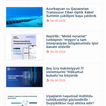
Azərbaycan və Qazaxıstan
Transxəzər Fiber-Optik Kabel
Xəttinin çəkilişini başa çatdırıb
06-08-2026
Nazirlik: “Mobil notariat”
tətbiqinin “mygov”a tam
inteqrasiyası istiqamətində işlər
davam etdirilir
06-08-2026
Beş İcra Hakimiyyəti İT
sistemlərini “Hökumət
buludu”na köçürüb
06-08-2026
Uşaqların rəqəmsal mühitdə
təhlükəsizliyi gücləndirilir -
Dəyişikliklər nəyi ehtiva edir?