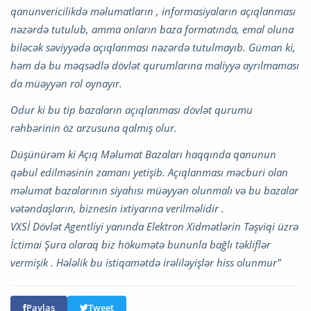
qanunvericilikdə məlumatların , informasiyaların açıqlanması
nəzərdə tutulub, amma onların baza formatında, emal oluna
biləcək səviyyədə açıqlanması nəzərdə tutulmayıb. Güman ki,
həm də bu məqsədlə dövlət qurumlarına maliyyə ayrılmaması
da müəyyən rol oynayır.
Odur ki bu tip bazaların açıqlanması dövlət qurumu
rəhbərinin öz arzusuna qalmış olur.
Düşünürəm ki Açıq Məlumat Bazaları haqqında qanunun
qəbul edilməsinin zamanı yetişib. Açıqlanması məcburi olan
məlumat bazalarının siyahısı müəyyən olunmalı və bu bazalar
vətəndaşların, biznesin ixtiyarına verilməlidir .
VXSİ Dövlət Agentliyi yanında Elektron Xidmətlərin Təşviqi üzrə
İctimai Şura olaraq biz hökumətə bununla bağlı təkliflər
vermişik . Hələlik bu istiqamətdə irəliləyişlər hiss olunmur"
Paylaş
Tweet