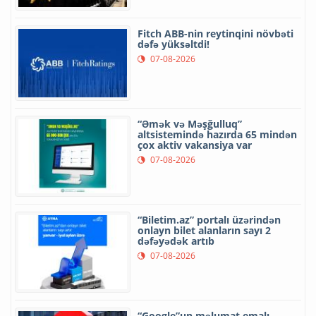
Fitch ABB-nin reytinqini növbəti
dəfə yüksəltdi!
07-08-2026
“Əmək və Məşğulluq”
altsistemində hazırda 65 mindən
çox aktiv vakansiya var
07-08-2026
“Biletim.az” portalı üzərindən
onlayn bilet alanların sayı 2
dəfəyədək artıb
07-08-2026
“Google”un məlumat emalı