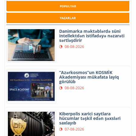
POPULYAR
YAZARLAR
Danimarka məktəblərdə süni
intellektdən istifadəyə nəzarəti
sərtləşdirir
08-08-2026
“Azərkosmos”un KOSMİK
Akademiyası mükafata layiq
görülüb
08-08-2026
Kiberpolis xarici saytlara
hücumlar təşkil edən şəxsləri
saxlayıb
07-08-2026