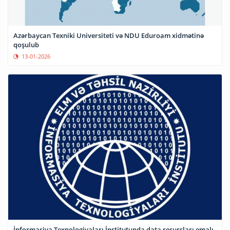
Azərbaycan Texniki Universiteti və NDU Eduroam xidmətinə
qoşulub
13-01-2026
İnformasiya Texnologiyaları İnstitutunda data resursları emalı