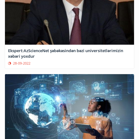
Ekspert:AzScienceNet şəbəkəsindən bəzi universitetlərimizin
xəbəri yoxdur
28-09-2022