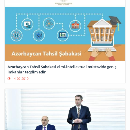
Azərbaycan Təhsil Şəbəkəsi elmi-intellektual müstəvidə geniş
imkanlar təqdim edir
14-02-2019