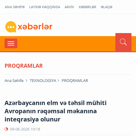
ANA SƏHİFƏ
LAYİHƏ HAQQINDA
ARXİV
XƏBƏRLƏR
ƏLAQƏ
PROQRAMLAR
Ana Səhifə
TEXNOLOGİYA
PROQRAMLAR
Azərbaycanın elm və təhsil mühiti
Avropanın rəqəmsal məkanına
inteqrasiya olunur
09-06-2026
19:18