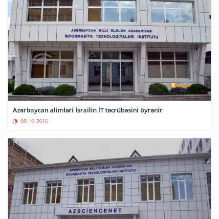
Azərbaycan alimləri İsrailin İT təcrübəsini öyrənir
08-10-2016