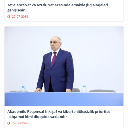
AzScienceNet və AzEduNet arasında əməkdaşlıq əlaqələri
genişlənir
27-07-2018
Akademik: Rəqəmsal inkişaf və kibertəhlükəsizlik prioritet
istiqamət kimi diqqətdə saxlanılır
22-06-2026