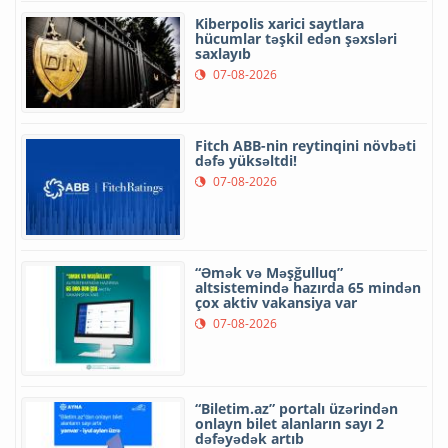
Kiberpolis xarici saytlara
hücumlar təşkil edən şəxsləri
saxlayıb
07-08-2026
Fitch ABB-nin reytinqini növbəti
dəfə yüksəltdi!
07-08-2026
“Əmək və Məşğulluq”
altsistemində hazırda 65 mindən
çox aktiv vakansiya var
07-08-2026
“Biletim.az” portalı üzərindən
onlayn bilet alanların sayı 2
dəfəyədək artıb