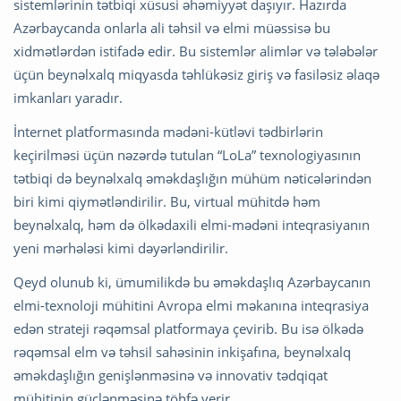
sistemlərinin tətbiqi xüsusi əhəmiyyət daşıyır. Hazırda
Azərbaycanda onlarla ali təhsil və elmi müəssisə bu
xidmətlərdən istifadə edir. Bu sistemlər alimlər və tələbələr
üçün beynəlxalq miqyasda təhlükəsiz giriş və fasiləsiz əlaqə
imkanları yaradır.
İnternet platformasında mədəni-kütləvi tədbirlərin
keçirilməsi üçün nəzərdə tutulan “LoLa” texnologiyasının
tətbiqi də beynəlxalq əməkdaşlığın mühüm nəticələrindən
biri kimi qiymətləndirilir. Bu, virtual mühitdə həm
beynəlxalq, həm də ölkədaxili elmi-mədəni inteqrasiyanın
yeni mərhələsi kimi dəyərləndirilir.
Qeyd olunub ki, ümumilikdə bu əməkdaşlıq Azərbaycanın
elmi-texnoloji mühitini Avropa elmi məkanına inteqrasiya
edən strateji rəqəmsal platformaya çevirib. Bu isə ölkədə
rəqəmsal elm və təhsil sahəsinin inkişafına, beynəlxalq
əməkdaşlığın genişlənməsinə və innovativ tədqiqat
mühitinin güclənməsinə töhfə verir.