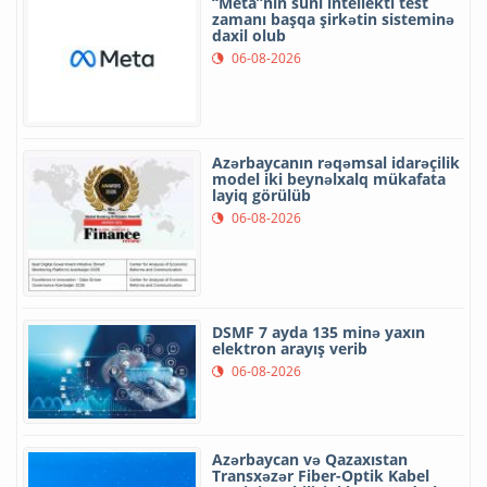
“Meta”nın süni intellekti test
zamanı başqa şirkətin sisteminə
daxil olub
06-08-2026
Azərbaycanın rəqəmsal idarəçilik
model iki beynəlxalq mükafata
layiq görülüb
06-08-2026
DSMF 7 ayda 135 minə yaxın
elektron arayış verib
06-08-2026
Azərbaycan və Qazaxıstan
Transxəzər Fiber-Optik Kabel