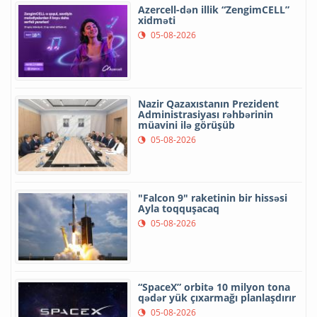
Azercell-dən illik “ZengimCELL”
xidməti
05-08-2026
Nazir Qazaxıstanın Prezident
Administrasiyası rəhbərinin
müavini ilə görüşüb
05-08-2026
"Falcon 9" raketinin bir hissəsi
Ayla toqquşacaq
05-08-2026
“SpaceX” orbitə 10 milyon tona
qədər yük çıxarmağı planlaşdırır
05-08-2026