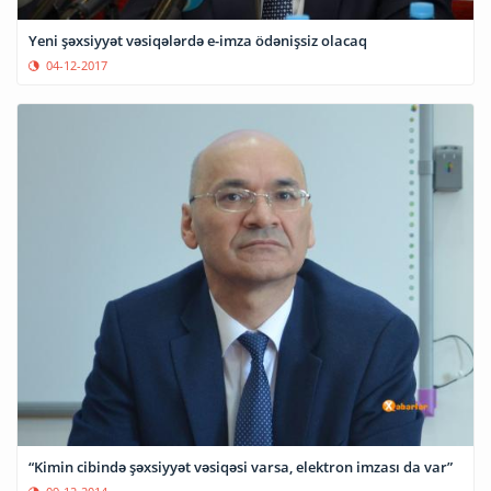
Yeni şəxsiyyət vəsiqələrdə e-imza ödənişsiz olacaq
04-12-2017
“Kimin cibində şəxsiyyət vəsiqəsi varsa, elektron imzası da var”