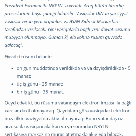
Prezident Fərmanı ilə NRYTN- ə verildi. Artıq bütün hazırlıq
proseslərinin başa çatdığı bildirilir. Vəsiqələr DİN-in şəxsiyyət
vəsiqəsi verən yerli orqanları və ASAN Xidmət Mərkəzləri
tərəfindən veriləcək. Yeni vəsiqələrlə bağlı yeni dövlət rüsumu
müəyyən olunmayıb. Güman ki, elə köhnə rüsum qüvvədə
qalacaq
”.
Əvvəlki rüsum belədir:
on gün müddətində verildikdə və ya dəyişdirildikdə - 5
manat;
üç iş günü - 25 manat;
bir iş günü - 35 manat.
Qeyd edək ki, bu rüsuma vətəndaşın elektron imzası ilə bağlı
xərclər daxil olmayacaq. Qaydalara görə vəsiqədəki elektron
imza ilkin vəziyyətdə aktiv olmayacaq. Bunu vətəndaş öz
arzusu ilə vəsiqəni alarkən və ya sonradan NRYTN
sertikasiya mərkəzinə müraciət etməklə akiv edə biləcək.