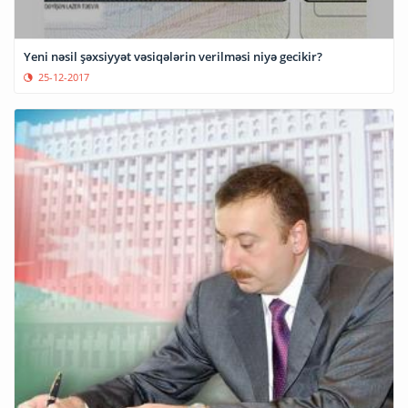
Yeni nəsil şəxsiyyət vəsiqələrin verilməsi niyə gecikir?
25-12-2017