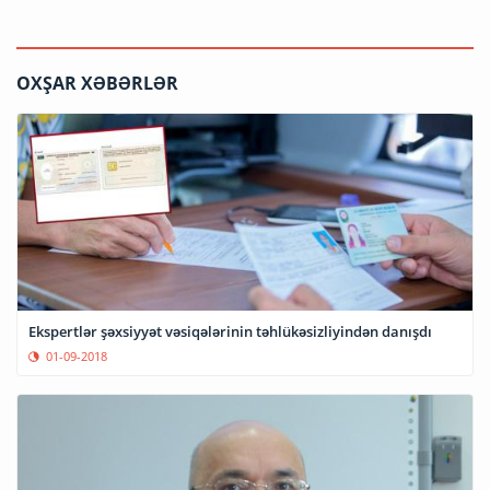
OXŞAR XƏBƏRLƏR
Ekspertlər şəxsiyyət vəsiqələrinin təhlükəsizliyindən danışdı
01-09-2018