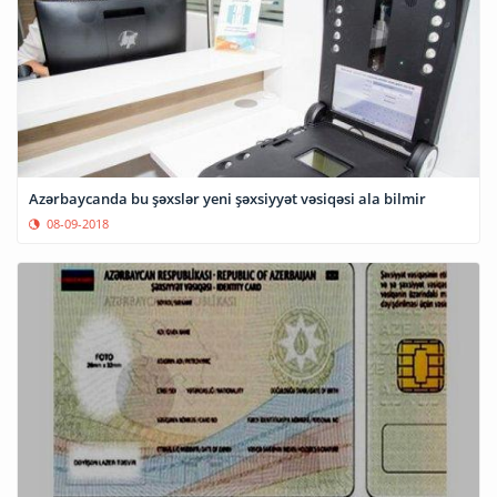
Azərbaycanda bu şəxslər yeni şəxsiyyət vəsiqəsi ala bilmir
08-09-2018