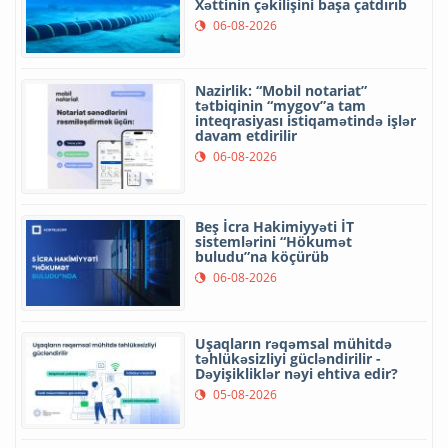
Xəttinin çəkilişini başa çatdırıb
06-08-2026
Nazirlik: “Mobil notariat”
tətbiqinin “mygov”a tam
inteqrasiyası istiqamətində işlər
davam etdirilir
06-08-2026
Beş İcra Hakimiyyəti İT
sistemlərini “Hökumət
buludu”na köçürüb
06-08-2026
Uşaqların rəqəmsal mühitdə
təhlükəsizliyi gücləndirilir -
Dəyişikliklər nəyi ehtiva edir?
05-08-2026