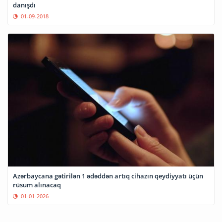
danışdı
01-09-2018
Azərbaycana gətirilən 1 ədəddən artıq cihazın qeydiyyatı üçün
rüsum alınacaq
01-01-2026