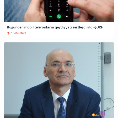
Bugündən mobil telefonların qeydiyyatı sərtləşdirildi-ŞƏRH
15-02-2023