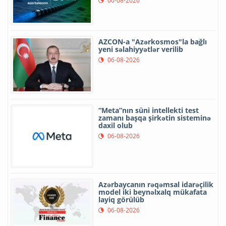
06-08-2026
AZCON-a "Azərkosmos"la bağlı
yeni səlahiyyətlər verilib
06-08-2026
“Meta”nın süni intellekti test
zamanı başqa şirkətin sisteminə
daxil olub
06-08-2026
Azərbaycanın rəqəmsal idarəçilik
model iki beynəlxalq mükafata
layiq görülüb
06-08-2026