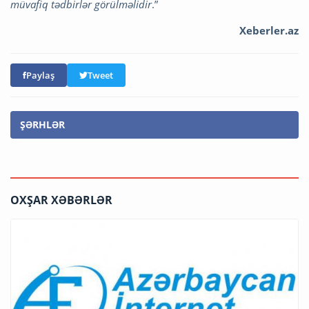
müvafiq tədbirlər görülməlidir
.”
Xeberler.az
Paylaş
Tweet
ŞƏRHLƏR
OXŞAR XƏBƏRLƏR