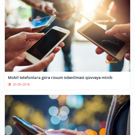
Mobil telefonlara görə rüsum ödənilməsi qüvvəyə minib
20-09-2018