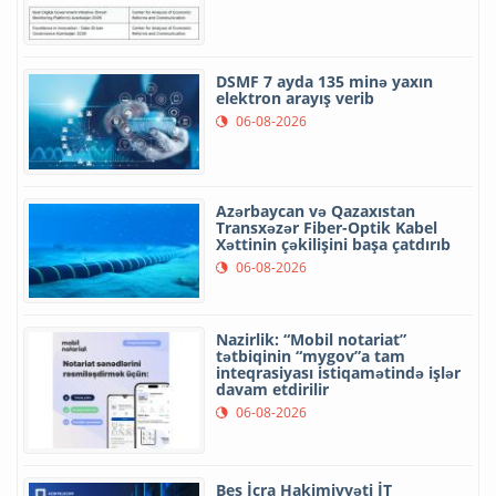
DSMF 7 ayda 135 minə yaxın
elektron arayış verib
06-08-2026
Azərbaycan və Qazaxıstan
Transxəzər Fiber-Optik Kabel
Xəttinin çəkilişini başa çatdırıb
06-08-2026
Nazirlik: “Mobil notariat”
tətbiqinin “mygov”a tam
inteqrasiyası istiqamətində işlər
davam etdirilir
06-08-2026
Beş İcra Hakimiyyəti İT