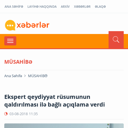
ANA SƏHİFƏ
LAYİHƏ HAQQINDA
ARXİV
XƏBƏRLƏR
ƏLAQƏ
MÜSAHİBƏ
Ana Səhifə
MÜSAHİBƏ
Ekspert qeydiyyat rüsumunun
qaldırılması ilə bağlı açıqlama verdi
03-08-2018
11:35