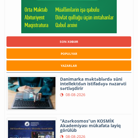
SON XƏBƏR
POPULYAR
YAZARLAR
Danimarka məktəblərdə süni
intellektdən istifadəyə nəzarəti
sərtləşdirir
08-08-2026
“Azərkosmos”un KOSMİK
Akademiyası mükafata layiq
görülüb
08-08-2026