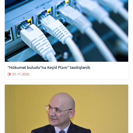
“Hökumət buludu”na Keçid Planı” təsdiqlənib
01-11-2020