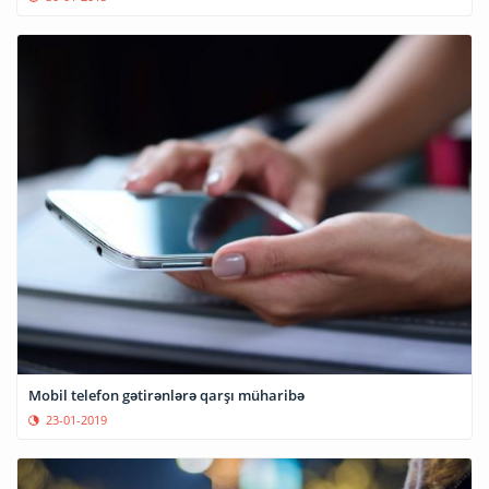
Mobil telefon gətirənlərə qarşı müharibə
23-01-2019