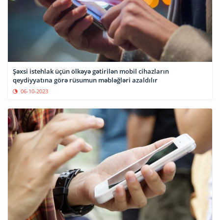
Şəxsi istehlak üçün ölkəyə gətirilən mobil cihazların
qeydiyyatına görə rüsumun məbləğləri azaldılır
06-10-2023