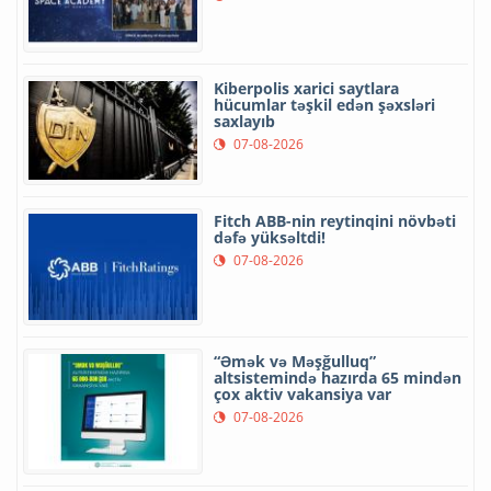
Kiberpolis xarici saytlara
hücumlar təşkil edən şəxsləri
saxlayıb
07-08-2026
Fitch ABB-nin reytinqini növbəti
dəfə yüksəltdi!
07-08-2026
“Əmək və Məşğulluq”
altsistemində hazırda 65 mindən
çox aktiv vakansiya var
07-08-2026