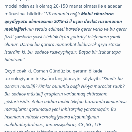
modelindən asılı olaraq 20-150 manat olması ilə əlaqədar
münasibət bildirib: “
NK bununla bağlı
Mobil cihazların
qeydiyyata alınmasının 2018-ci il üçün dövlət rüsumunun
məbləğləri
-nin təsdiq edilməsi barədə qərar verib və bu qərar
fiziki şəxslərin şəxsi istehlak üçün gətirdiyi telefonlara şamil
olunur.
Dərhal bu qərara münasibət bildirərək qeyd etmək
istərdim ki, bu, sadəcə rüsvayçılıqdır. Başqa bir izahat tapa
bilmirəm.
”
Qeyd edək ki, Osman Gündüz bu qərarın ölkədə
texnologiyanın inkişafını ləngidəcəyini söyləyib: “
Kimdir bu
qərarın müəllifi? Kimlər bununla bağlı NK-ya müraciət edub?
Bu, sadəcə müxtəlif qrupların varlanmaq ehtirasının
göstəricisidir.
Atılan addım mobil telefon bazarında kimlərinsə
maraqlarını qorumaqla yeni inhisarçılıq yaratmaqdır.
Bu
insanların müasir texnologiyalara əlçatımlığımın
məhdudlaşdırılması, innovasiyaların, 4G ,5G , LTE