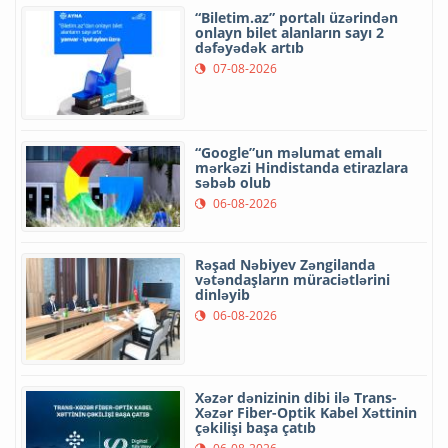
“Biletim.az” portalı üzərindən
onlayn bilet alanların sayı 2
dəfəyədək artıb
07-08-2026
“Google”un məlumat emalı
mərkəzi Hindistanda etirazlara
səbəb olub
06-08-2026
Rəşad Nəbiyev Zəngilanda
vətəndaşların müraciətlərini
dinləyib
06-08-2026
Xəzər dənizinin dibi ilə Trans-
Xəzər Fiber-Optik Kabel Xəttinin
çəkilişi başa çatıb