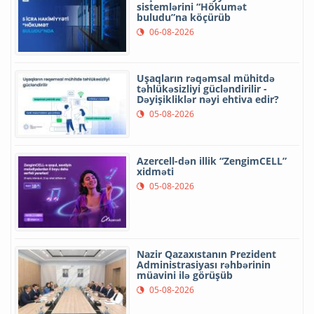
sistemlərini “Hökumət
buludu”na köçürüb
06-08-2026
Uşaqların rəqəmsal mühitdə
təhlükəsizliyi gücləndirilir -
Dəyişikliklər nəyi ehtiva edir?
05-08-2026
Azercell-dən illik “ZengimCELL”
xidməti
05-08-2026
Nazir Qazaxıstanın Prezident
Administrasiyası rəhbərinin
müavini ilə görüşüb
05-08-2026