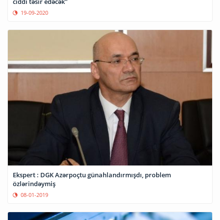
ciddi təsir edəcək"
19-09-2020
Ekspert : DGK Azərpoçtu günahlandırmışdı, problem
özlərindəymiş
08-01-2019