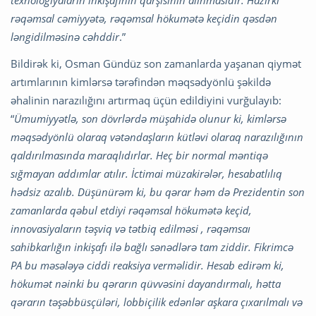
texnologiyaların inkişafının qarşısının alınmasıdır. Hazırkı
rəqəmsal cəmiyyətə, rəqəmsal hökumətə keçidin qəsdən
ləngidilməsinə cəhddir
.”
Bildirək ki, Osman Gündüz son zamanlarda yaşanan qiymət
artımlarının kimlərsə tərəfindən məqsədyönlü şəkildə
əhalinin narazılığını artırmaq üçün edildiyini vurğulayıb:
“
Ümumiyyətlə, son dövrlərdə müşahidə olunur ki, kimlərsə
məqsədyönlü olaraq vətəndaşların kütləvi olaraq narazılığının
qaldırılmasında maraqlıdırlar.
Heç bir normal məntiqə
sığmayan addımlar atılır. İctimai müzakirələr, hesabatlılıq
hədsiz azalıb. Düşünürəm ki, bu qərar həm də Prezidentin son
zamanlarda qəbul etdiyi rəqəmsal hökumətə keçid,
innovasiyaların təşviq və tətbiq edilməsi , rəqəmsaı
sahibkarlığın inkişafı ilə bağlı sənədlərə tam ziddir. Fikrimcə
PA bu məsələyə ciddi reaksiya verməlidir. Hesab edirəm ki,
hökumət nəinki bu qərarın qüvvəsini dayandırmalı, hətta
qərarın təşəbbüsçüləri, lobbiçilik edənlər aşkara çıxarılmalı və