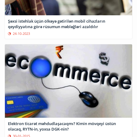
Şəxsi istehlak üçün ölkəyə gətirilən mobil cihazların
qeydiyyatına görə rüsumun məbləğləri azaldılır
24-10-2023
Elektron ticarət məhdudlaşacaqmı? Kimin mövqeyi üstün
olacaq, RYTN-in, yoxsa DGK-nin?
30-01-2015