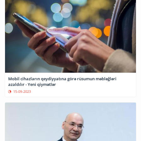
Mobil cihazların qeydiyyatına görə rüsumun məbləğləri
azaldılır - Yeni qiymətlər
15-09-2023