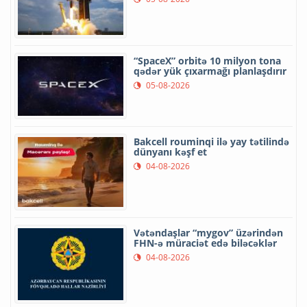
“SpaceX” orbitə 10 milyon tona
qədər yük çıxarmağı planlaşdırır
05-08-2026
Bakcell rouminqi ilə yay tətilində
dünyanı kəşf et
04-08-2026
Vətəndaşlar “mygov” üzərindən
FHN-ə müraciət edə biləcəklər
04-08-2026