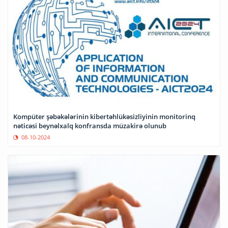
Kompüter şəbəkələrinin kibertəhlükəsizliyinin monitorinq
nəticəsi beynəlxalq konfransda müzakirə olunub
08-10-2024