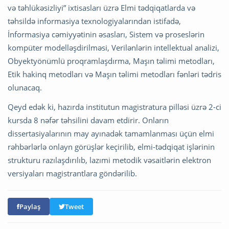
və təhlükəsizliyi” ixtisasları üzrə Elmi tədqiqatlarda və
təhsildə informasiya texnologiyalarından istifadə,
İnformasiya cəmiyyətinin əsasları, Sistem və proseslərin
kompüter modelləşdirilməsi, Verilənlərin intellektual analizi,
Obyektyönümlü proqramlaşdırma, Maşın təlimi metodları,
Etik hakinq metodları və Maşın təlimi metodları fənləri tədris
olunacaq.
Qeyd edək ki, hazırda institutun magistratura pilləsi üzrə 2-ci
kursda 8 nəfər təhsilini davam etdirir. Onların
dissertasiyalarının may ayınadək tamamlanması üçün elmi
rəhbərlərlə onlayn görüşlər keçirilib, elmi-tədqiqat işlərinin
strukturu razılaşdırılıb, lazımi metodik vəsaitlərin elektron
versiyaları magistrantlara göndərilib.
Paylaş
Tweet