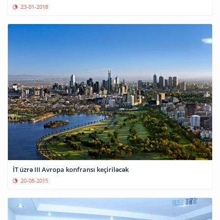
23-01-2018
İT üzrə III Avropa konfransı keçiriləcək
20-08-2015