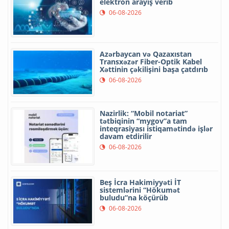
elektron arayış verib
06-08-2026
Azərbaycan və Qazaxıstan
Transxəzər Fiber-Optik Kabel
Xəttinin çəkilişini başa çatdırıb
06-08-2026
Nazirlik: “Mobil notariat”
tətbiqinin “mygov”a tam
inteqrasiyası istiqamətində işlər
davam etdirilir
06-08-2026
Beş İcra Hakimiyyəti İT
sistemlərini “Hökumət
buludu”na köçürüb
06-08-2026