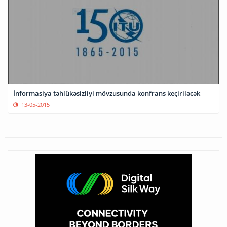
İnformasiya təhlükəsizliyi mövzusunda konfrans keçiriləcək
13-05-2015