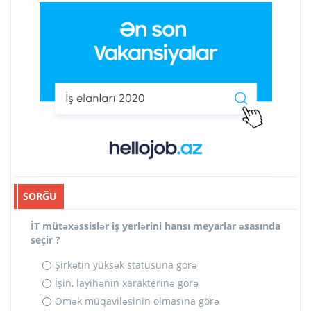
SORĞU
İT mütəxəssislər iş yerlərini hansı meyarlar əsasında
seçir ?
Şirkətin yüksək statusuna görə
İşin, layihənin xarakterinə görə
Əmək müqaviləsinin olmasına görə