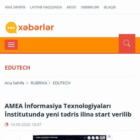
ANA SƏHİFƏ
LAYİHƏ HAQQINDA
ARXİV
XƏBƏRLƏR
ƏLAQƏ
EDUTECH
Ana Səhifə
RUBRİKA
EDUTECH
AMEA İnformasiya Texnologiyaları
İnstitutunda yeni tədris ilinə start verilib
16-09-2020
18:47