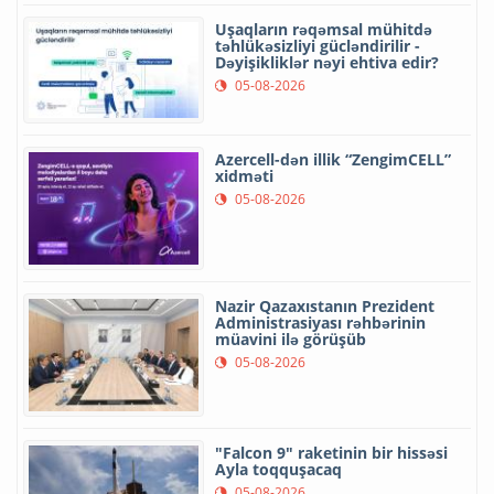
Uşaqların rəqəmsal mühitdə
təhlükəsizliyi gücləndirilir -
Dəyişikliklər nəyi ehtiva edir?
05-08-2026
Azercell-dən illik “ZengimCELL”
xidməti
05-08-2026
Nazir Qazaxıstanın Prezident
Administrasiyası rəhbərinin
müavini ilə görüşüb
05-08-2026
"Falcon 9" raketinin bir hissəsi
Ayla toqquşacaq
05-08-2026