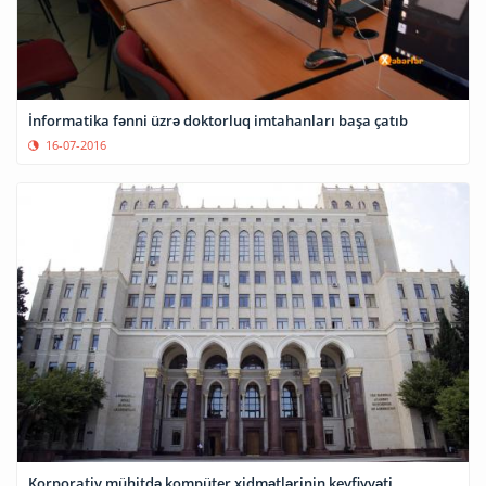
İnformatika fənni üzrə doktorluq imtahanları başa çatıb
16-07-2016
Korporativ mühitdə kompüter xidmətlərinin keyfiyyəti