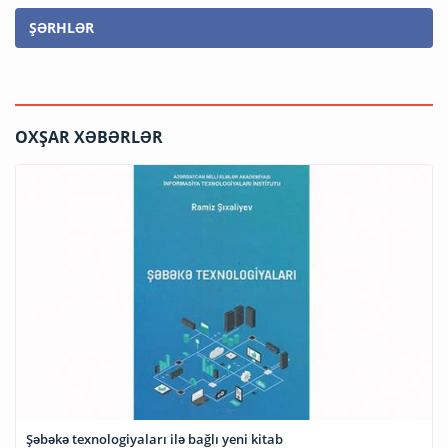
ŞƏRHLƏR
OXŞAR XƏBƏRLƏR
Şəbəkə texnologiyaları ilə bağlı yeni kitab