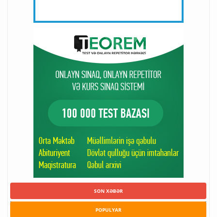
SON XƏBƏR
POPULYAR