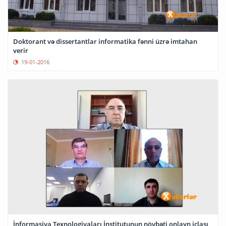
Doktorant və dissertantlar informatika fənni üzrə imtahan
verir
19-01-2016
İnformasiya Texnologiyaları İnstitutunun növbəti onlayn iclası