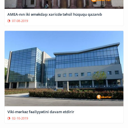
AMEA-nın iki əməkdaşı xaricdə təhsil hüququ qazanıb
07-08-2019
Viki-mərkəz fəaliyyətini davam etdirir
02-10-2019