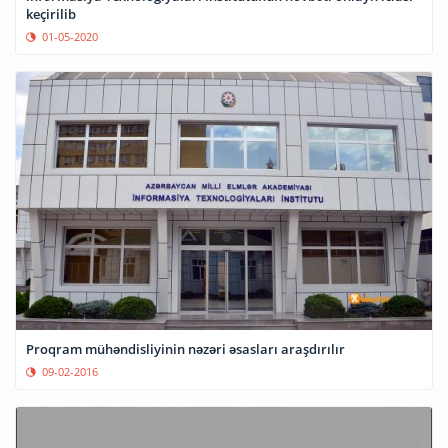
keçirilib
01-05-2020
Proqram mühəndisliyinin nəzəri əsasları araşdırılır
09-02-2016