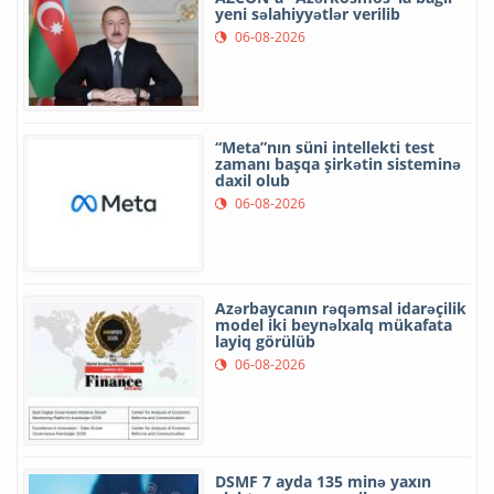
yeni səlahiyyətlər verilib
06-08-2026
“Meta”nın süni intellekti test
zamanı başqa şirkətin sisteminə
daxil olub
06-08-2026
Azərbaycanın rəqəmsal idarəçilik
model iki beynəlxalq mükafata
layiq görülüb
06-08-2026
DSMF 7 ayda 135 minə yaxın