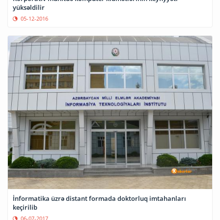
yüksəldilir
05-12-2016
İnformatika üzrə distant formada doktorluq imtahanları
keçirilib
06-07-2017