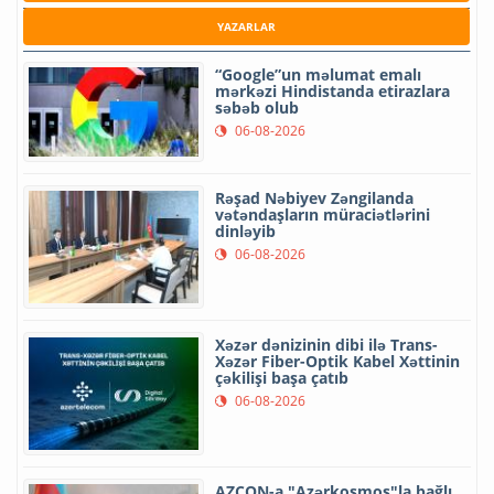
YAZARLAR
“Google”un məlumat emalı
mərkəzi Hindistanda etirazlara
səbəb olub
06-08-2026
Rəşad Nəbiyev Zəngilanda
vətəndaşların müraciətlərini
dinləyib
06-08-2026
Xəzər dənizinin dibi ilə Trans-
Xəzər Fiber-Optik Kabel Xəttinin
çəkilişi başa çatıb
06-08-2026
AZCON-a "Azərkosmos"la bağlı