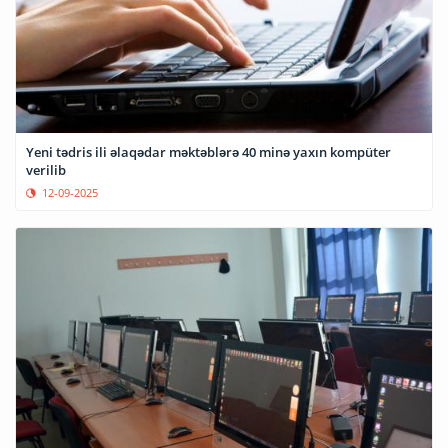
Yeni tədris ili əlaqədar məktəblərə 40 minə yaxın kompüter
verilib
12-09-2025