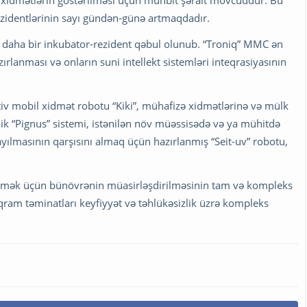
ı, xidmətlərin göstərilməsi üçün münbit şərait mövcuddur. Bu
ezidentlərinin sayı gündən-günə artmaqdadır.
 daha bir inkubator-rezident qəbul olunub. “Troniq” MMC ən
rlanması və onların suni intellekt sistemləri inteqrasiyasının
aktiv mobil xidmət robotu “Kiki”, mühafizə xidmətlərinə və mülk
 “Pignus” sistemi, istənilən növ müəssisədə və ya mühitdə
ayılmasının qarşısını almaq üçün hazırlanmış “Seit-uv” robotu,
rtmək üçün bünövrənin müasirləşdirilməsinin tam və kompleks
qram təminatları keyfiyyət və təhlükəsizlik üzrə kompleks