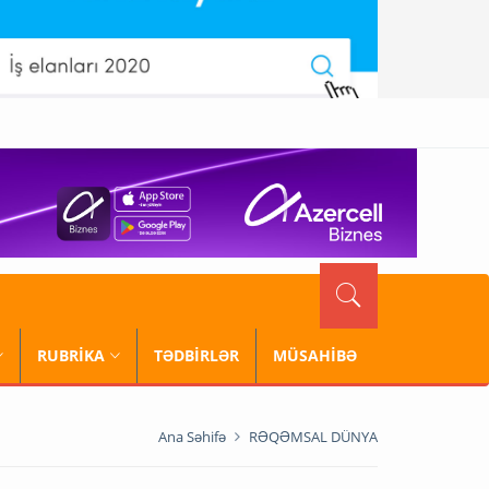
RUBRİKA
TƏDBİRLƏR
MÜSAHİBƏ
Ana Səhifə
RƏQƏMSAL DÜNYA