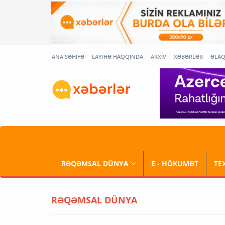
ANA SƏHİFƏ
LAYİHƏ HAQQINDA
ARXİV
XƏBƏRLƏR
ƏLA
RƏQƏMSAL DÜNYA
E - HÖKUMƏT
TE
RƏQƏMSAL DÜNYA