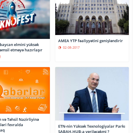
AMEA YTP fəaliyyətini genişləndirir
aycan elmini yüksək
02-08-2017
əmsil etməyə hazırlaşır
2
 və Təhsil Nazirliyinə
şləri fevralda
ETN-nin Yüksək Texnologiyalar Parkı
caq
SABAH.HUB-a veriləcəkmi ?