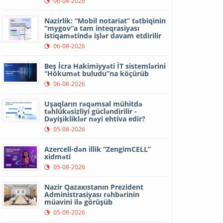
06-08-2026
Nazirlik: “Mobil notariat” tətbiqinin
“mygov”a tam inteqrasiyası
istiqamətində işlər davam etdirilir
06-08-2026
Beş İcra Hakimiyyəti İT sistemlərini
“Hökumət buludu”na köçürüb
06-08-2026
Uşaqların rəqəmsal mühitdə
təhlükəsizliyi gücləndirilir -
Dəyişikliklər nəyi ehtiva edir?
05-08-2026
Azercell-dən illik “ZengimCELL”
xidməti
05-08-2026
Nazir Qazaxıstanın Prezident
Administrasiyası rəhbərinin
müavini ilə görüşüb
05-08-2026