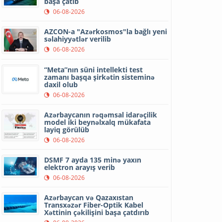
başa çatıb
06-08-2026
AZCON-a "Azərkosmos"la bağlı yeni
səlahiyyətlər verilib
06-08-2026
“Meta”nın süni intellekti test
zamanı başqa şirkətin sisteminə
daxil olub
06-08-2026
Azərbaycanın rəqəmsal idarəçilik
model iki beynəlxalq mükafata
layiq görülüb
06-08-2026
DSMF 7 ayda 135 minə yaxın
elektron arayış verib
06-08-2026
Azərbaycan və Qazaxıstan
Transxəzər Fiber-Optik Kabel
Xəttinin çəkilişini başa çatdırıb