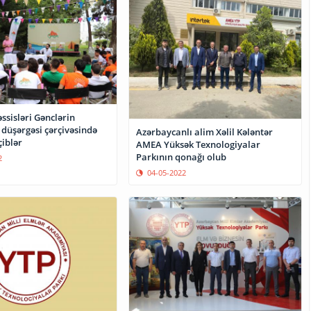
ssisləri Gənclərin
 düşərgəsi çərçivəsində
Azərbaycanlı alim Xəlil Kələntər
çiblər
AMEA Yüksək Texnologiyalar
Parkının qonağı olub
2
04-05-2022