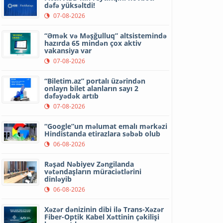
dəfə yüksəltdi!
07-08-2026
“Əmək və Məşğulluq” altsistemində
hazırda 65 mindən çox aktiv
vakansiya var
07-08-2026
“Biletim.az” portalı üzərindən
onlayn bilet alanların sayı 2
dəfəyədək artıb
07-08-2026
“Google”un məlumat emalı mərkəzi
Hindistanda etirazlara səbəb olub
06-08-2026
Rəşad Nəbiyev Zəngilanda
vətəndaşların müraciətlərini
dinləyib
06-08-2026
Xəzər dənizinin dibi ilə Trans-Xəzər
Fiber-Optik Kabel Xəttinin çəkilişi