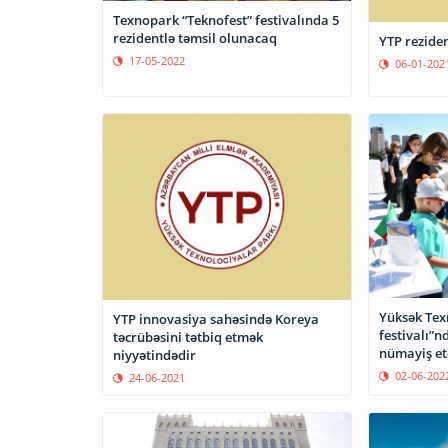
Texnopark “Teknofest” festivalında 5
rezidentlə təmsil olunacaq
YTP reziden
17-05-2022
06-01-202
Yüksək Tex
YTP innovasiya sahəsində Koreya
festivalı”n
təcrübəsini tətbiq etmək
nümayiş et
niyyətindədir
02-06-202
24-06-2021