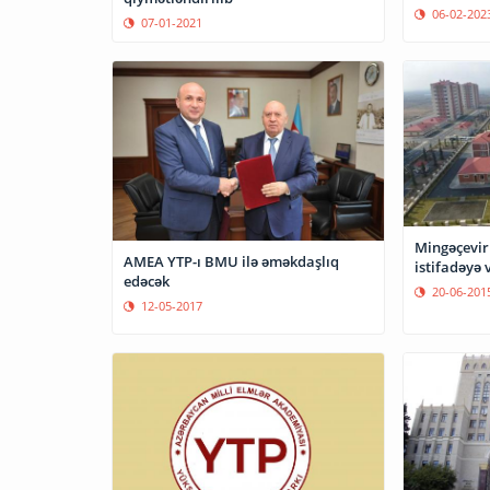
06-02-202
07-01-2021
Mingəçevir İnku
AMEA YTP-ı BMU ilə əməkdaşlıq
istifadəyə 
edəcək
20-06-201
12-05-2017