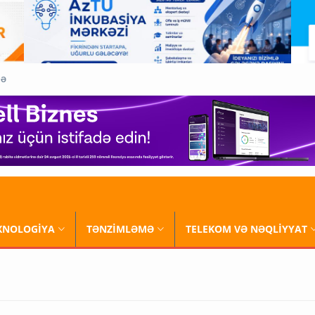
QƏ
XNOLOGİYA
TƏNZİMLƏMƏ
TELEKOM VƏ NƏQLİYYAT