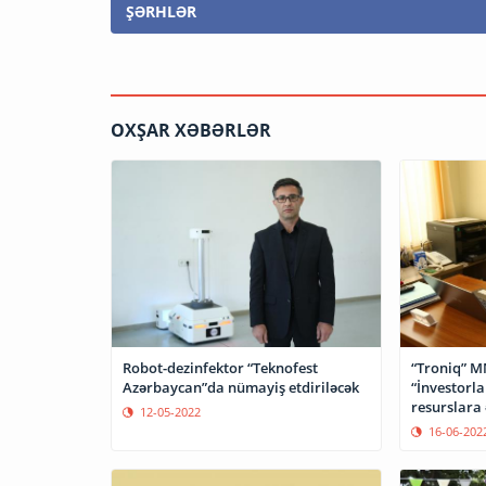
ŞƏRHLƏR
OXŞAR XƏBƏRLƏR
Robot-dezinfektor “Teknofest
“Troniq” M
Azərbaycan”da nümayiş etdiriləcək
“İnvestorla
resurslara 
12-05-2022
16-06-202