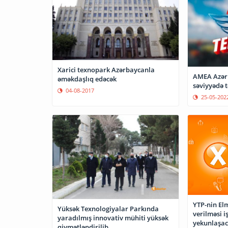
Xarici texnopark Azərbaycanla
AMEA Azərb
əməkdaşlıq edəcək
səviyyədə t
04-08-2017
25-05-202
YTP-nin Elm
Yüksək Texnologiyalar Parkında
verilməsi i
yaradılmış innovativ mühiti yüksək
yekunlaşa
qiymətləndirilib