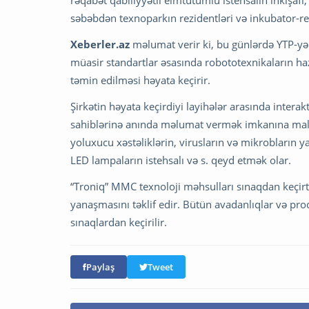
rəqabət qabiliyyətli elmtutumlu istehsalın inkişaf
səbəbdən texnoparkın rezidentləri və inkubator-r
Xeberler.az
məlumat verir ki, bu günlərdə YTP-yə
müasir standartlar əsasında robototexnikaların hazı
təmin edilməsi həyata keçirir.
Şirkətin həyata keçirdiyi layihələr arasında inter
sahiblərinə anında məlumat vermək imkanına malik
yoluxucu xəstəliklərin, virusların və mikrobların y
LED lampaların istehsalı və s. qeyd etmək olar.
“Troniq” MMC texnoloji məhsulları sınaqdan keçi
yanaşmasını təklif edir. Bütün avadanlıqlar və pro
sınaqlardan keçirilir.
Paylaş
Tweet