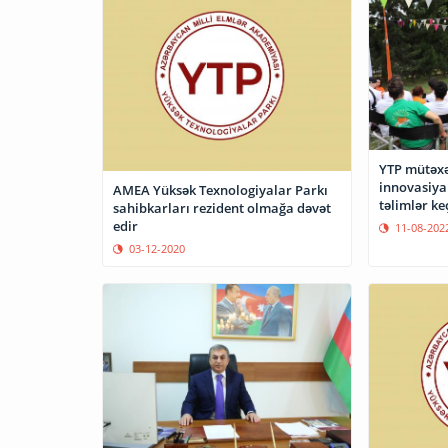
YTP mütəxə
innovasiya
AMEA Yüksək Texnologiyalar Parkı
təlimlər ke
sahibkarları rezident olmağa dəvət
edir
11-08-202
03-12-2020