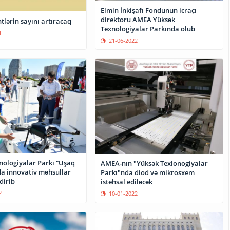
Elmin İnkişafı Fondunun icraçı
direktoru AMEA Yüksək
tlərin sayını artıracaq
Texnologiyalar Parkında olub
1
21-06-2022
nologiyalar Parkı “Uşaq
AMEA-nın "Yüksək Texlonogiyalar
da innovativ məhsullar
Parkı"nda diod və mikrosxem
dirib
istehsal ediləcək
2
10-01-2022