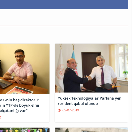
Yüksək Texnologiyalar Parkına yeni
MC-nin baş direktoru:
rezident qəbul olunub
rın YTP-də böyük elmi
əlçatanlığı var”
05-07-2019
2