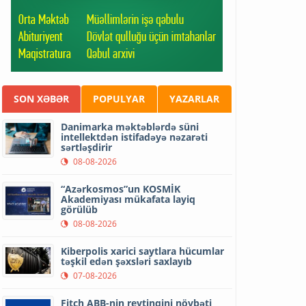
SON XƏBƏR
POPULYAR
YAZARLAR
Danimarka məktəblərdə süni
intellektdən istifadəyə nəzarəti
sərtləşdirir
08-08-2026
“Azərkosmos”un KOSMİK
Akademiyası mükafata layiq
görülüb
08-08-2026
Kiberpolis xarici saytlara hücumlar
təşkil edən şəxsləri saxlayıb
07-08-2026
Fitch ABB-nin reytinqini növbəti