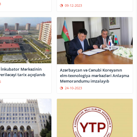
3
09-12-2023
bator Mərkəzinin
Azərbaycan və Cənubi Koreyanın
veriləcəyi tarix açıqlanıb
elm-texnologiya mərkəzləri Anlaşma
Memorandumu imzalayıb
5
24-10-2023