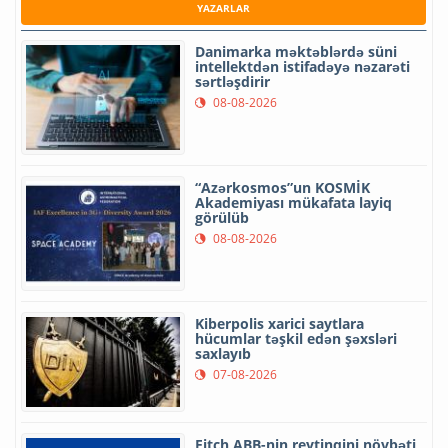
YAZARLAR
Danimarka məktəblərdə süni
intellektdən istifadəyə nəzarəti
sərtləşdirir
08-08-2026
“Azərkosmos”un KOSMİK
Akademiyası mükafata layiq
görülüb
08-08-2026
Kiberpolis xarici saytlara
hücumlar təşkil edən şəxsləri
saxlayıb
07-08-2026
Fitch ABB-nin reytinqini növbəti