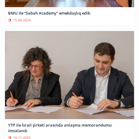
BMU ilə “Sabah Academy” əməkdaşlıq edib
15-04-2024
YTP ilə İsrail şirkəti arasında anlaşma memorandumu
imzalanıb
19-11-2025