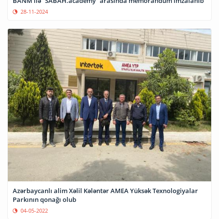
BANM ilə “SABAH.academy” arasında memorandum imzalanıb
28-11-2024
Azərbaycanlı alim Xəlil Kələntər AMEA Yüksək Texnologiyalar
Parkının qonağı olub
04-05-2022