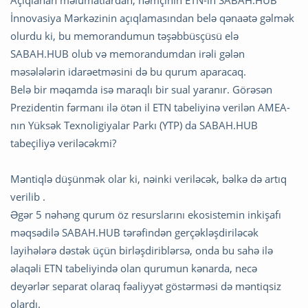
İnnovasiya Mərkəzinin açıqlamasından belə qənaətə gəlmək
olurdu ki, bu memorandumun təşəbbüsçüsü elə
SABAH.HUB olub və memorandumdan irəli gələn
məsələlərin idarəetməsini də bu qurum aparacaq.
Belə bir məqamda isə maraqlı bir sual yaranır. Görəsən
Prezidentin fərmanı ilə ötən il ETN tabeliyinə verilən AMEA-
nın Yüksək Texnoligiyalar Parkı (YTP) da SABAH.HUB
tabeçiliyə veriləcəkmi?
Məntiqlə düşünmək olar ki, nəinki veriləcək, bəlkə də artıq
verilib .
Əgər 5 nəhəng qurum öz resurslarını ekosistemin inkişafı
məqsədilə SABAH.HUB tərəfindən gerçəkləşdiriləcək
layihələrə dəstək üçün birləşdiriblərsə, onda bu sahə ilə
əlaqəli ETN tabeliyində olan qurumun kənarda, necə
deyərlər separat olaraq fəaliyyət göstərməsi də məntiqsiz
olardı.