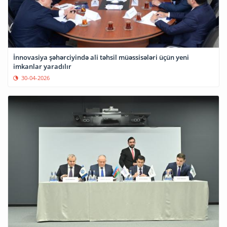
İnnovasiya şəhərciyində ali təhsil müəssisələri üçün yeni
imkanlar yaradılır
30-04-2026