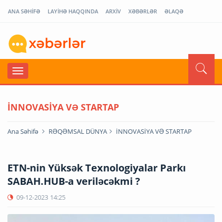
ANA SƏHİFƏ
LAYİHƏ HAQQINDA
ARXİV
XƏBƏRLƏR
ƏLAQƏ
İNNOVASİYA VƏ STARTAP
Ana Səhifə
RƏQƏMSAL DÜNYA
İNNOVASİYA VƏ STARTAP
ETN-nin Yüksək Texnologiyalar Parkı
SABAH.HUB-a veriləcəkmi ?
09-12-2023
14:25