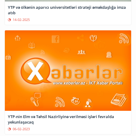
YTP və ölkənin aparıcı universitetləri strateji əməkdaşlığa imza
atıb
14-02-2025
YTP-nin Elm və Təhsil Nazirliyinə verilməsi işləri fevralda
yekunlaşacaq
06-02-2023