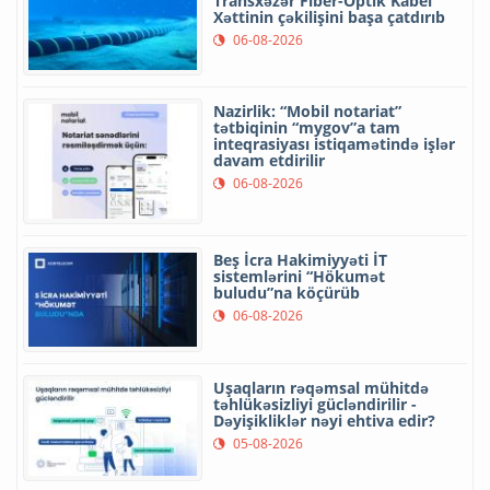
Transxəzər Fiber-Optik Kabel
Xəttinin çəkilişini başa çatdırıb
06-08-2026
Nazirlik: “Mobil notariat”
tətbiqinin “mygov”a tam
inteqrasiyası istiqamətində işlər
davam etdirilir
06-08-2026
Beş İcra Hakimiyyəti İT
sistemlərini “Hökumət
buludu”na köçürüb
06-08-2026
Uşaqların rəqəmsal mühitdə
təhlükəsizliyi gücləndirilir -
Dəyişikliklər nəyi ehtiva edir?
05-08-2026