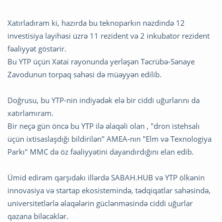
Xatırladıram ki, hazırda bu teknoparkın nəzdində 12
investisiya layihəsi üzrə 11 rezident və 2 inkubator rezident
fəaliyyət göstərir.
Bu YTP üçün Xətai rayonunda yerləşən Təcrübə-Sənaye
Zavodunun torpaq sahəsi də müəyyən edilib.
Doğrusu, bu YTP-nin indiyədək elə bir ciddi uğurlarını da
xatırlamıram.
Bir neçə gün öncə bu YTP ilə əlaqəli olan , "dron istehsalı
üçün ixtisaslaşdığı bildirilən" AMEA-nın "Elm və Texnologiya
Parkı" MMC də öz fəaliyyətini dayandırdığını elan edib.
Ümid edirəm qarşıdakı illərdə SABAH.HUB və YTP ölkənin
innovasiya və startap ekosistemində, tədqiqatlar sahəsində,
universitetlərlə əlaqələrin güclənməsində ciddi uğurlar
qazana biləcəklər.