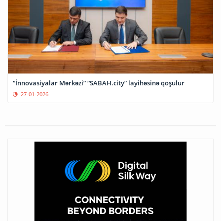
“İnnovasiyalar Mərkəzi” “SABAH.city” layihəsinə qoşulur
27-01-2026