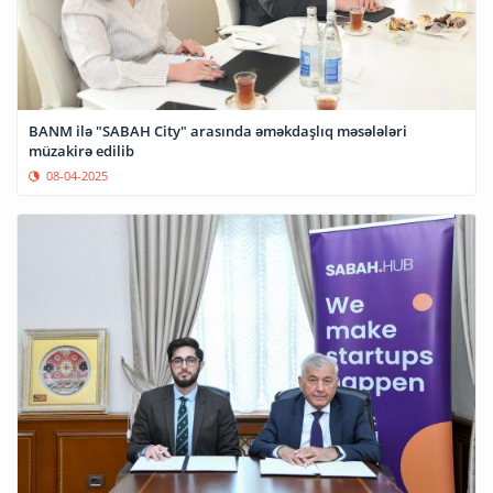
BANM ilə "SABAH City" arasında əməkdaşlıq məsələləri
müzakirə edilib
08-04-2025