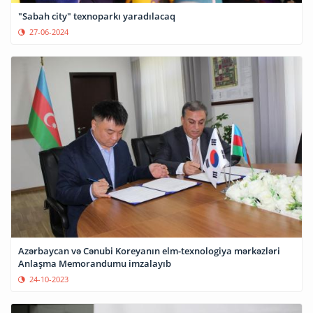
"Sabah city" texnoparkı yaradılacaq
27-06-2024
Azərbaycan və Cənubi Koreyanın elm-texnologiya mərkəzləri
Anlaşma Memorandumu imzalayıb
24-10-2023