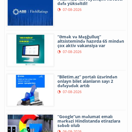
dəfə yüksəltdi!
07-08-2026
“Əmək və Məşğulluq”
altsistemində hazırda 65 mindən
çox aktiv vakansiya var
07-08-2026
“Biletim.az” portalı üzərindən
onlayn bilet alanların sayı 2
dəfəyədək artıb
07-08-2026
“Google”un məlumat emalı
mərkəzi Hindistanda etirazlara
səbəb olub
06-08-2026