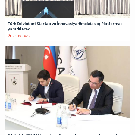
Türk Dövlətləri Startap və İnnovasiya Əməkdaşlıq Platforması
yaradılacaq
24-10-2025