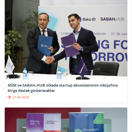
4SİM və SABAH.HUB ölkədə startap ekosisteminin inkişafına
birgə dəstək göstərəcəklər
27-06-2024