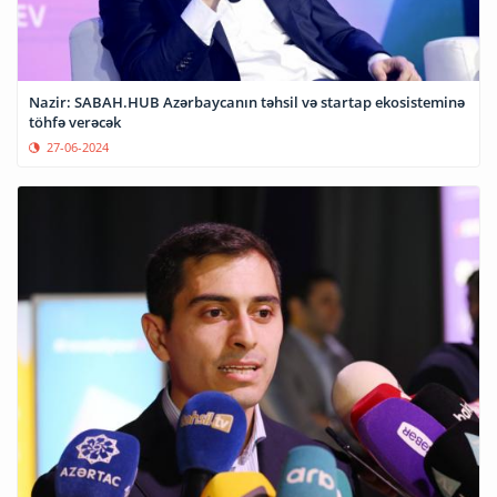
Nazir: SABAH.HUB Azərbaycanın təhsil və startap ekosisteminə
töhfə verəcək
27-06-2024