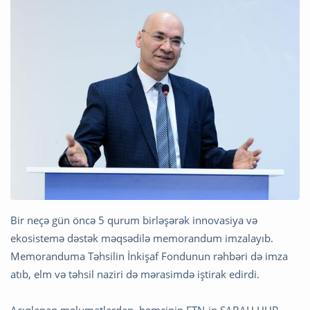
Bir neçə gün öncə 5 qurum birləşərək innovasiya və
ekosistemə dəstək məqsədilə memorandum imzalayıb.
Memoranduma Təhsilin İnkişaf Fondunun rəhbəri də imza
atıb, elm və təhsil naziri də mərasimdə iştirak edirdi.
Açıqlanan məlumatlardan, həmçinin ETN-in SABAH.HUB