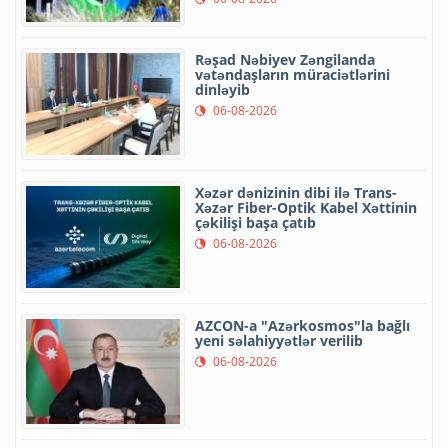
Rəşad Nəbiyev Zəngilanda
vətəndaşların müraciətlərini
dinləyib
06-08-2026
Xəzər dənizinin dibi ilə Trans-
Xəzər Fiber-Optik Kabel Xəttinin
çəkilişi başa çatıb
06-08-2026
AZCON-a "Azərkosmos"la bağlı
yeni səlahiyyətlər verilib
06-08-2026