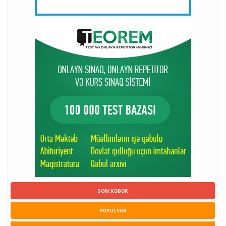
SON XƏBƏR
POPULYAR