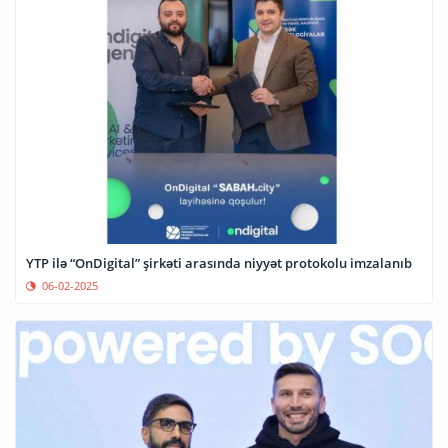
YTP ilə “OnDigital” şirkəti arasında niyyət protokolu imzalanıb
06-02-2025