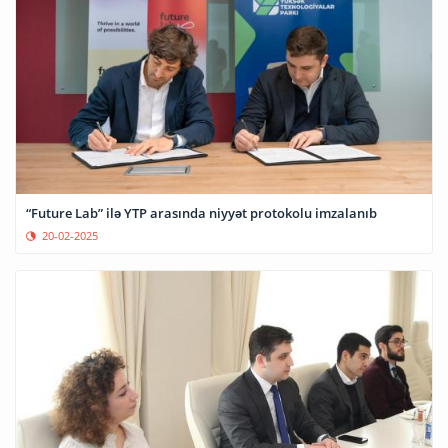
“Future Lab” ilə YTP arasında niyyət protokolu imzalanıb
20-02-2025