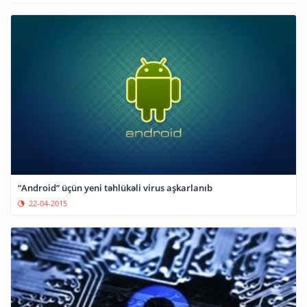
“Android” üçün yeni təhlükəli virus aşkarlanıb
22-04-2015