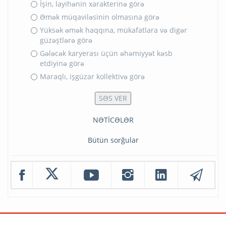
İşin, layihənin xarakterinə görə
Əmək müqaviləsinin olmasına görə
Yüksək əmək haqqına, mükafatlara və digər
güzəştlərə görə
Gələcək karyerası üçün əhəmiyyət kəsb
etdiyinə görə
Maraqlı, işgüzar kollektivə görə
NƏTİCƏLƏR
Bütün sorğular