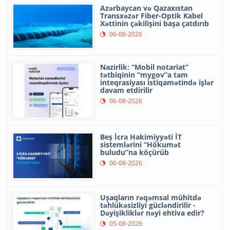
Azərbaycan və Qazaxıstan
Transxəzər Fiber-Optik Kabel
Xəttinin çəkilişini başa çatdırıb
06-08-2026
Nazirlik: “Mobil notariat”
tətbiqinin “mygov”a tam
inteqrasiyası istiqamətində işlər
davam etdirilir
06-08-2026
Beş İcra Hakimiyyəti İT
sistemlərini “Hökumət
buludu”na köçürüb
06-08-2026
Uşaqların rəqəmsal mühitdə
təhlükəsizliyi gücləndirilir -
Dəyişikliklər nəyi ehtiva edir?
05-08-2026