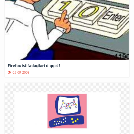
Firefox istifadəçiləri diqqət !
05-09-2009