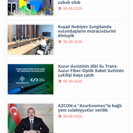
səbəb olub
06-08-2026
Rəşad Nəbiyev Zəngilanda
vətəndaşların müraciətlərini
dinləyib
06-08-2026
Xəzər dənizinin dibi ilə Trans-
Xəzər Fiber-Optik Kabel Xəttinin
çəkilişi başa çatıb
06-08-2026
AZCON-a "Azərkosmos"la bağlı
yeni səlahiyyətlər verilib
06-08-2026