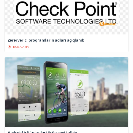
Zərərverici proqramların adları açıqlanıb
18-07-2019
Android istifadəçiləri üçün yeni tətbiq