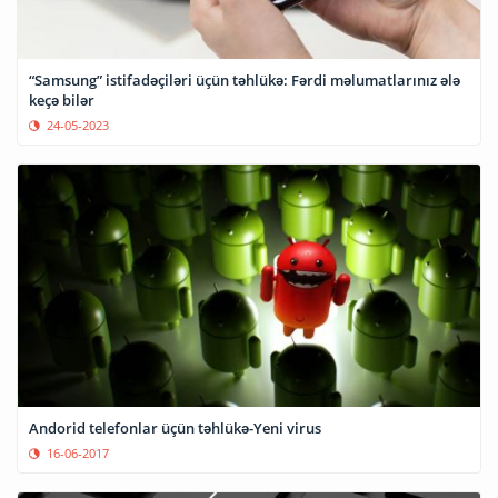
“Samsung” istifadəçiləri üçün təhlükə: Fərdi məlumatlarınız ələ
keçə bilər
24-05-2023
Andorid telefonlar üçün təhlükə-Yeni virus
16-06-2017