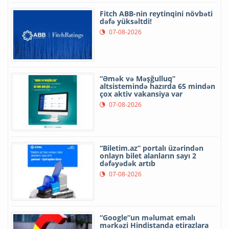
Fitch ABB-nin reytinqini növbəti
dəfə yüksəltdi!
07-08-2026
“Əmək və Məşğulluq”
altsistemində hazırda 65 mindən
çox aktiv vakansiya var
07-08-2026
“Biletim.az” portalı üzərindən
onlayn bilet alanların sayı 2
dəfəyədək artıb
07-08-2026
“Google”un məlumat emalı
mərkəzi Hindistanda etirazlara