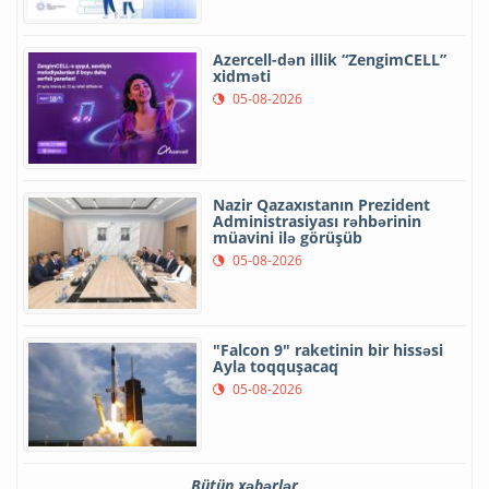
Azercell-dən illik “ZengimCELL”
xidməti
05-08-2026
Nazir Qazaxıstanın Prezident
Administrasiyası rəhbərinin
müavini ilə görüşüb
05-08-2026
"Falcon 9" raketinin bir hissəsi
Ayla toqquşacaq
05-08-2026
Bütün xəbərlər