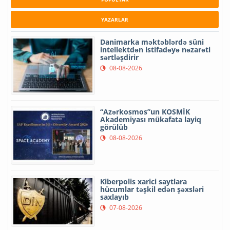
YAZARLAR
Danimarka məktəblərdə süni
intellektdən istifadəyə nəzarəti
sərtləşdirir
08-08-2026
“Azərkosmos”un KOSMİK
Akademiyası mükafata layiq
görülüb
08-08-2026
Kiberpolis xarici saytlara
hücumlar təşkil edən şəxsləri
saxlayıb
07-08-2026