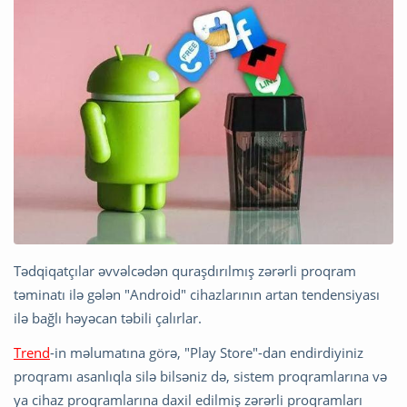
Tədqiqatçılar əvvəlcədən quraşdırılmış zərərli proqram
təminatı ilə gələn "Android" cihazlarının artan tendensiyası
ilə bağlı həyəcan təbili çalırlar.
Trend
-in məlumatına görə, "Play Store"-dan endirdiyiniz
proqramı asanlıqla silə bilsəniz də, sistem proqramlarına və
ya cihaz proqramlarına daxil edilmiş zərərli proqramları