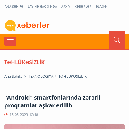
ANA SƏHİFƏ
LAYİHƏ HAQQINDA
ARXİV
XƏBƏRLƏR
ƏLAQƏ
TƏHLÜKƏSİZLİK
Ana Səhifə
TEXNOLOGİYA
TƏHLÜKƏSİZLİK
"Android" smartfonlarında zərərli
proqramlar aşkar edilib
15-05-2023
12:48