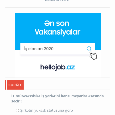
SORĞU
İT mütəxəssislər iş yerlərini hansı meyarlar əsasında
seçir ?
Şirkətin yüksək statusuna görə