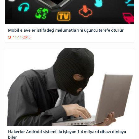
Mobil əlavələr istifadəçi məlumatlarını üçüncü tərəfə ötürür
11-11-2015
Hakerlər Android sistemi ilə işləyən 1.4 milyard cihazı dinləyə
bilər