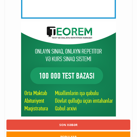
SON XƏBƏR
POPULYAR