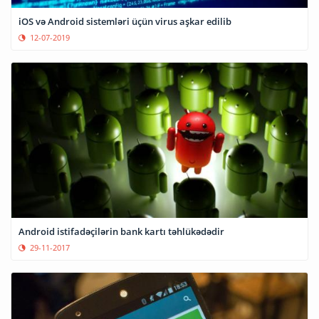
iOS və Android sistemləri üçün virus aşkar edilib
12-07-2019
Android istifadəçilərin bank kartı təhlükədədir
29-11-2017