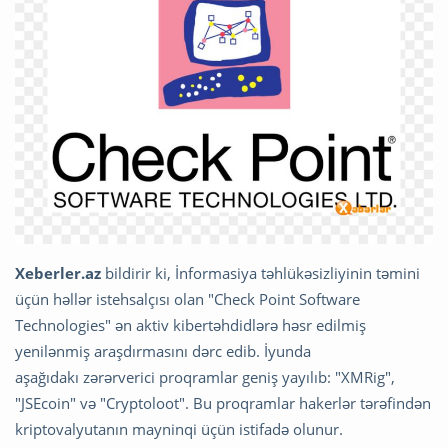
Xeberler.az
bildirir ki, İnformasiya təhlükəsizliyinin təmini
üçün həllər istehsalçısı olan "Check Point Software
Technologies" ən aktiv kibertəhdidlərə həsr edilmiş
yenilənmiş araşdırmasını dərc edib. İyunda
aşağıdakı zərərverici proqramlar geniş yayılıb: "XMRig",
"JSEcoin" və "Cryptoloot". Bu proqramlar hakerlər tərəfindən
kriptovalyutanın mayninqi üçün istifadə olunur.