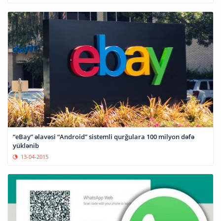
“eBay” əlavəsi “Android” sistemli qurğulara 100 milyon dəfə
yüklənib
13-04-2015