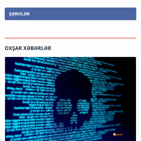
ŞƏRHLƏR
OXŞAR XƏBƏRLƏR