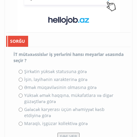
SORĞU
İT mütəxəssislər iş yerlərini hansı meyarlar əsasında
seçir ?
Şirkətin yüksək statusuna görə
İşin, layihənin xarakterinə görə
Əmək müqaviləsinin olmasına görə
Yüksək əmək haqqına, mükafatlara və digər
güzəştlərə görə
Gələcək karyerası üçün əhəmiyyət kəsb
etdiyinə görə
Maraqlı, işgüzar kollektivə görə