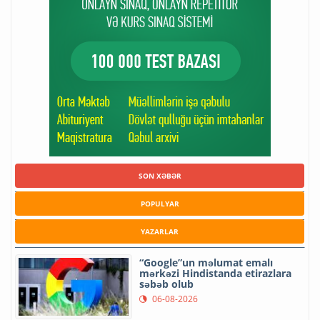
SON XƏBƏR
POPULYAR
YAZARLAR
“Google”un məlumat emalı
mərkəzi Hindistanda etirazlara
səbəb olub
06-08-2026