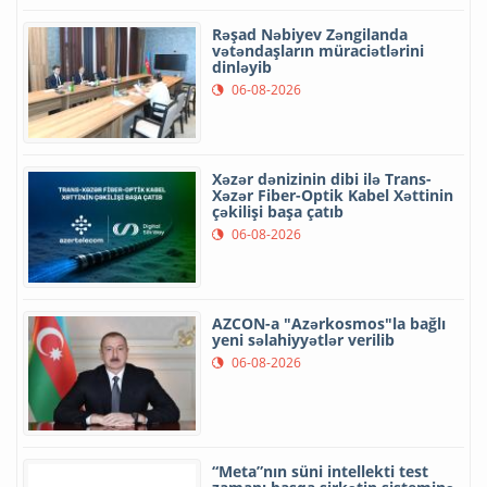
Rəşad Nəbiyev Zəngilanda
vətəndaşların müraciətlərini
dinləyib
06-08-2026
Xəzər dənizinin dibi ilə Trans-
Xəzər Fiber-Optik Kabel Xəttinin
çəkilişi başa çatıb
06-08-2026
AZCON-a "Azərkosmos"la bağlı
yeni səlahiyyətlər verilib
06-08-2026
“Meta”nın süni intellekti test