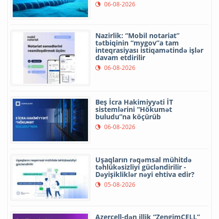
06-08-2026
Nazirlik: “Mobil notariat”
tətbiqinin “mygov”a tam
inteqrasiyası istiqamətində işlər
davam etdirilir
06-08-2026
Beş İcra Hakimiyyəti İT
sistemlərini “Hökumət
buludu”na köçürüb
06-08-2026
Uşaqların rəqəmsal mühitdə
təhlükəsizliyi gücləndirilir -
Dəyişikliklər nəyi ehtiva edir?
05-08-2026
Azercell-dən illik “ZengimCELL”