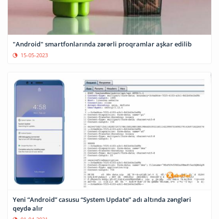
"Android" smartfonlarında zərərli proqramlar aşkar edilib
15-05-2023
Yeni “Android” casusu “System Update” adı altında zəngləri
qeydə alır