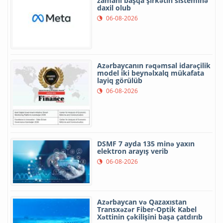
zamanı başqa şirkətin sisteminə
daxil olub
06-08-2026
Azərbaycanın rəqəmsal idarəçilik
model iki beynəlxalq mükafata
layiq görülüb
06-08-2026
DSMF 7 ayda 135 minə yaxın
elektron arayış verib
06-08-2026
Azərbaycan və Qazaxıstan
Transxəzər Fiber-Optik Kabel
Xəttinin çəkilişini başa çatdırıb