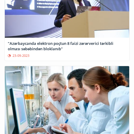
"Azərbaycanda elektron poçtun 8 faizi zərərverici tərkibli
olması səbəbindən bloklanıb"
23-09-2023