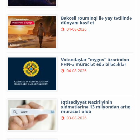
Bakcell rouminqi ilə yay tətilində
dünyanı kəşf et
04-08-2026
Vətəndaşlar “mygov” üzərindən
FHN-ə müraciət edə biləcəklər
04-08-2026
İqtisadiyyat Nazirliyinin
xidmətlərinə 13 milyondan artıq
müraciət olub
03-08-2026