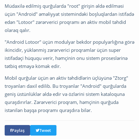
Müdaxilə edilmiş qurğularda "root" girişin əldə edilməsi
üçün "Android" əməliyyat sistemindəki boşluqlardan istifadə
edən "Lotoor" zərərverici proqramı ən aktiv mobil təhdid
olaraq qalır.
"Android Lotoor" üçün modulyar bekdor populyarlığına görə
ikincidir, yüklənmiş zərərverici proqramlar üçün super
istifadəçi hüququ verir, həmçinin onu sistem proseslərinə
tətbiq etməyə kömək edir.
Mobil qurğular üçün ən aktiv təhdidlərin üçlüyünə "Ztorg"
troyanları daxil edilib. Bu troyanlar "Android" qurğularda
geniş üstünlüklər əldə edir və özlərini sistem kataloquna
quraşdırırlar. Zərərverici proqram, həmçinin qurğuda
istənilən başqa proqramı quraşdıra bilər.
Paylaş
Tweet