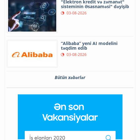
"Elektron kredit və zəmanət"
sisteminin Əsasnaməsi" dəyişib
03-08-2026
“Alibaba” yeni AI modelini
təqdim edib
03-08-2026
Bütün xəbərlər