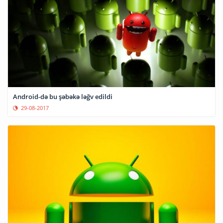
Android-də bu şəbəkə ləğv edildi
29-08-2017