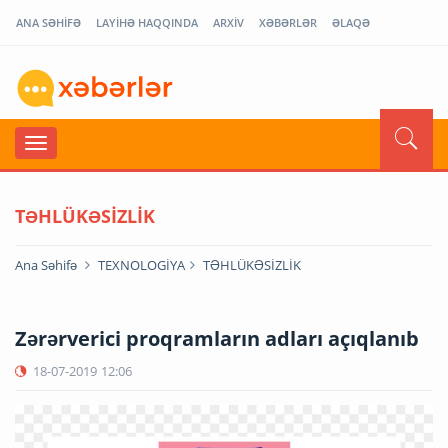
ANA SƏHİFƏ
LAYİHƏ HAQQINDA
ARXİV
XƏBƏRLƏR
ƏLAQƏ
TƏHLÜKƏSİZLİK
Ana Səhifə
TEXNOLOGİYA
TƏHLÜKƏSİZLİK
Zərərverici proqramların adları açıqlanıb
18-07-2019
12:06